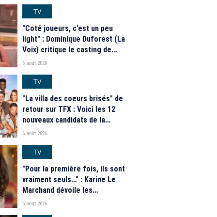
TV
"Coté joueurs, c’est un peu
light" : Dominique Duforest (La
Voix) critique le casting de
"Secret Story" 2026
6 août 2026
TV
"La villa des coeurs brisés" de
retour sur TFX : Voici les 12
nouveaux candidats de la
saison 2026
6 août 2026
TV
"Pour la première fois, ils sont
vraiment seuls…" : Karine Le
Marchand dévoile les
nouveautés des speed dating
5 août 2026
de "L'Amour est dans le pré"