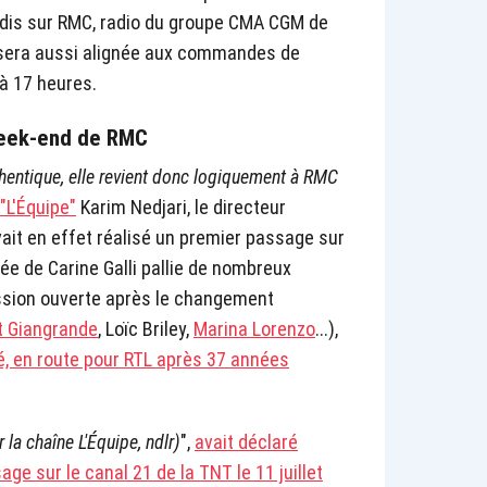
medis sur RMC, radio du groupe CMA CGM de
sera aussi alignée aux commandes de
à 17 heures.
 week-end de RMC
thentique, elle revient donc logiquement à RMC
"L'Équipe"
Karim Nedjari, le directeur
avait en effet réalisé un premier passage sur
vée de Carine Galli pallie de nombreux
ssion ouverte après le changement
t Giangrande
, Loïc Briley,
Marina Lorenzo
...),
, en route pour RTL après 37 années
 la chaîne L'Équipe, ndlr)
",
avait déclaré
age sur le canal 21 de la TNT le 11 juillet