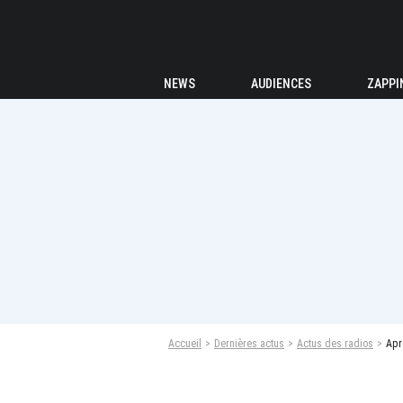
NEWS
AUDIENCES
ZAPPI
Accueil
Dernières actus
Actus des radios
Apr