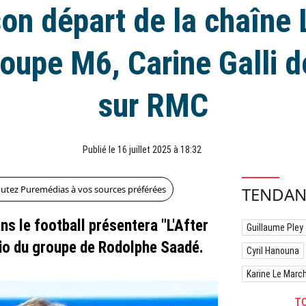
on départ de la chaîne 
roupe M6, Carine Galli 
sur RMC
Publié le 16 juillet 2025 à 18:32
outez Puremédias à vos sources préférées
TENDAN
ns le football présentera "L'After
Guillaume Pley
dio du groupe de Rodolphe Saadé.
Cyril Hanouna
Karine Le Marc
TO