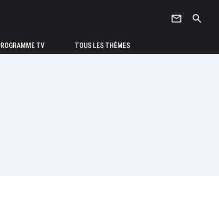
newsletter
search
PROGRAMME TV
TOUS LES THÈMES