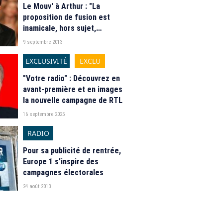
Le Mouv' à Arthur : "La
proposition de fusion est
inamicale, hors sujet,
insultante et anachronique"
9 septembre 2013
EXCLUSIVITÉ
EXCLU
"Votre radio" : Découvrez en
avant-première et en images
la nouvelle campagne de RTL
16 septembre 2025
RADIO
Pour sa publicité de rentrée,
Europe 1 s'inspire des
campagnes électorales
24 août 2013