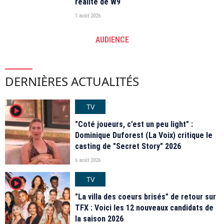
réalité de W9
1 août 2026
AUDIENCE
DERNIÈRES ACTUALITÉS
TV
player2
"Coté joueurs, c’est un peu light" :
Dominique Duforest (La Voix) critique le
casting de "Secret Story" 2026
6 août 2026
TV
player2
"La villa des coeurs brisés" de retour sur
TFX : Voici les 12 nouveaux candidats de
la saison 2026