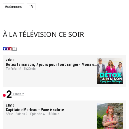
Audiences
TV
À LA TÉLÉVISION CE SOIR
TF1
21h10
Détox ta maison, 7 jours pour tout ranger
- Mona et
Bastien
Téléréalité - 1h30min.
France 2
21h10
Capitaine Marleau
- Pace è salute
Série - Saison 3 - Épisode 4 - 1h35min.