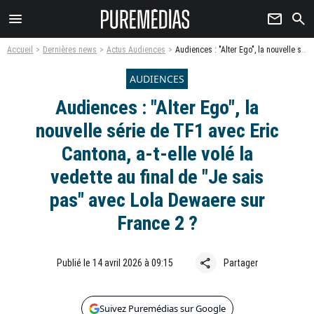
menu
newsletter
search
Accueil
Dernières news
Actus Audiences
Audiences : "Alter Ego", la nouvelle série de TF1 avec Eric Cantona, a-t-elle volé la vedette au final de "Je sais pas" avec Lola Dewaere sur France 2 ?
AUDIENCES
Audiences : "Alter Ego", la
nouvelle série de TF1 avec Eric
Cantona, a-t-elle volé la
vedette au final de "Je sais
pas" avec Lola Dewaere sur
France 2 ?
share
Publié le 14 avril 2026 à 09:15
Partager
Suivez Puremédias sur Google