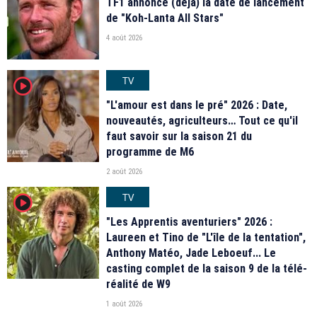
TF1 annonce (déjà) la date de lancement
de "Koh-Lanta All Stars"
4 août 2026
TV
player2
"L'amour est dans le pré" 2026 : Date,
nouveautés, agriculteurs… Tout ce qu'il
faut savoir sur la saison 21 du
programme de M6
2 août 2026
TV
player2
"Les Apprentis aventuriers" 2026 :
Laureen et Tino de "L'île de la tentation",
Anthony Matéo, Jade Leboeuf... Le
casting complet de la saison 9 de la télé-
réalité de W9
1 août 2026