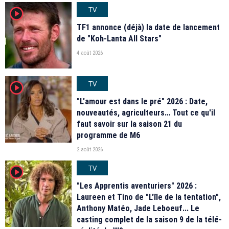
TV
player2
TF1 annonce (déjà) la date de lancement
de "Koh-Lanta All Stars"
4 août 2026
TV
player2
"L'amour est dans le pré" 2026 : Date,
nouveautés, agriculteurs… Tout ce qu'il
faut savoir sur la saison 21 du
programme de M6
2 août 2026
TV
player2
"Les Apprentis aventuriers" 2026 :
Laureen et Tino de "L'île de la tentation",
Anthony Matéo, Jade Leboeuf... Le
casting complet de la saison 9 de la télé-