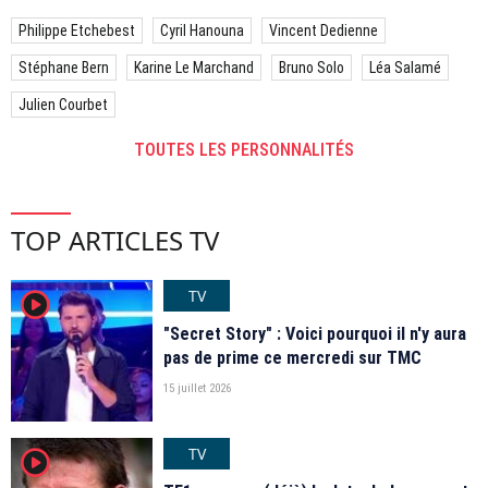
Philippe Etchebest
Cyril Hanouna
Vincent Dedienne
Stéphane Bern
Karine Le Marchand
Bruno Solo
Léa Salamé
Julien Courbet
TOUTES LES PERSONNALITÉS
TOP ARTICLES TV
TV
player2
"Secret Story" : Voici pourquoi il n'y aura
pas de prime ce mercredi sur TMC
15 juillet 2026
TV
player2