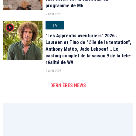
programme de M6
2 août 2026
TV
player2
"Les Apprentis aventuriers" 2026 :
Laureen et Tino de "L'île de la tentation",
Anthony Matéo, Jade Leboeuf... Le
casting complet de la saison 9 de la télé-
réalité de W9
1 août 2026
DERNIÈRES NEWS