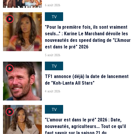
6 août 2026
TV
player2
"Pour la première fois, ils sont vraiment
seuls…" : Karine Le Marchand dévoile les
nouveautés des speed dating de "L'Amour
est dans le pré" 2026
5 août 2026
TV
player2
TF1 annonce (déjà) la date de lancement
de "Koh-Lanta All Stars"
4 août 2026
TV
player2
"L'amour est dans le pré" 2026 : Date,
nouveautés, agriculteurs… Tout ce qu'il
faut savoir sur la saison 21 du