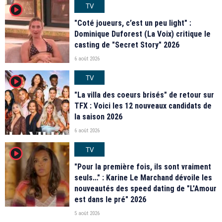
TV
player2
"Coté joueurs, c’est un peu light" :
Dominique Duforest (La Voix) critique le
casting de "Secret Story" 2026
6 août 2026
TV
player2
"La villa des coeurs brisés" de retour sur
TFX : Voici les 12 nouveaux candidats de
la saison 2026
6 août 2026
TV
player2
"Pour la première fois, ils sont vraiment
seuls…" : Karine Le Marchand dévoile les
nouveautés des speed dating de "L'Amour
est dans le pré" 2026
5 août 2026