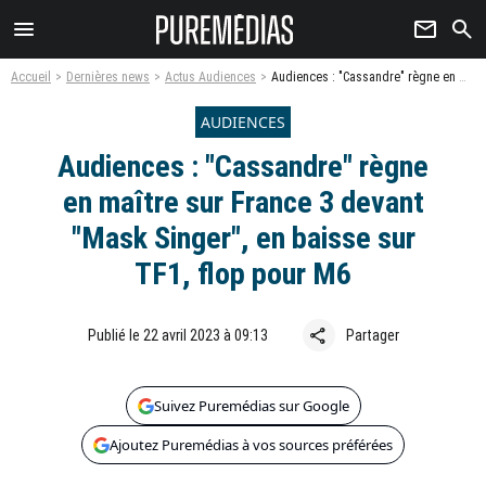
menu
newsletter
search
Accueil
Dernières news
Actus Audiences
Audiences : "Cassandre" règne en maître sur France 3 devant "Mask Singer", en baisse sur TF1, flop pour M6
AUDIENCES
Audiences : "Cassandre" règne
en maître sur France 3 devant
"Mask Singer", en baisse sur
TF1, flop pour M6
share
Publié le 22 avril 2023 à 09:13
Partager
Suivez Puremédias sur Google
Ajoutez Puremédias à vos sources préférées