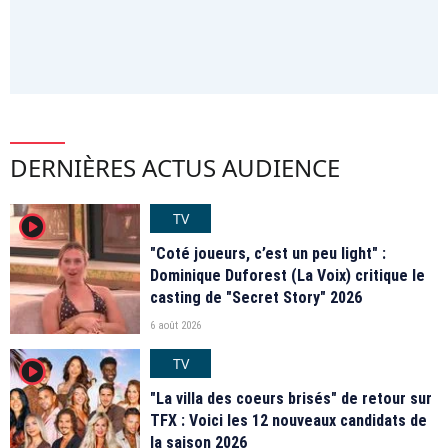
DERNIÈRES ACTUS AUDIENCE
TV
player2
"Coté joueurs, c’est un peu light" :
Dominique Duforest (La Voix) critique le
casting de "Secret Story" 2026
6 août 2026
TV
player2
"La villa des coeurs brisés" de retour sur
TFX : Voici les 12 nouveaux candidats de
la saison 2026