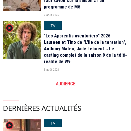
faut savoir sur la saison 21 du
programme de M6
2 août 2026
TV
player2
"Les Apprentis aventuriers" 2026 :
Laureen et Tino de "L'île de la tentation",
Anthony Matéo, Jade Leboeuf... Le
casting complet de la saison 9 de la télé-
réalité de W9
1 août 2026
AUDIENCE
DERNIÈRES ACTUALITÉS
TV
player2