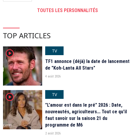
TOUTES LES PERSONNALITÉS
TOP ARTICLES
TV
player2
TF1 annonce (déjà) la date de lancement
de "Koh-Lanta All Stars"
4 août 2026
TV
player2
"L'amour est dans le pré" 2026 : Date,
nouveautés, agriculteurs… Tout ce qu'il
faut savoir sur la saison 21 du
programme de M6
2 août 2026