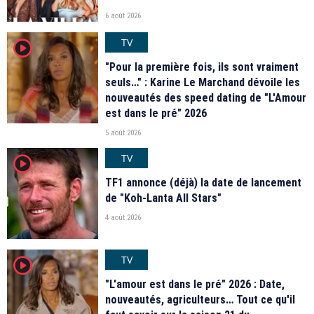
6 août 2026
TV
player2
"Pour la première fois, ils sont vraiment
seuls…" : Karine Le Marchand dévoile les
nouveautés des speed dating de "L'Amour
est dans le pré" 2026
5 août 2026
TV
player2
TF1 annonce (déjà) la date de lancement
de "Koh-Lanta All Stars"
4 août 2026
TV
player2
"L'amour est dans le pré" 2026 : Date,
nouveautés, agriculteurs… Tout ce qu'il