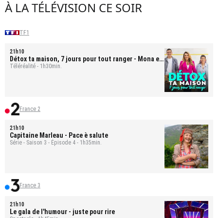
À LA TÉLÉVISION CE SOIR
TF1
21h10
Détox ta maison, 7 jours pour tout ranger
- Mona et
Bastien
Téléréalité - 1h30min.
France 2
21h10
Capitaine Marleau
- Pace è salute
Série - Saison 3 - Épisode 4 - 1h35min.
France 3
21h10
Le gala de l'humour - juste pour rire