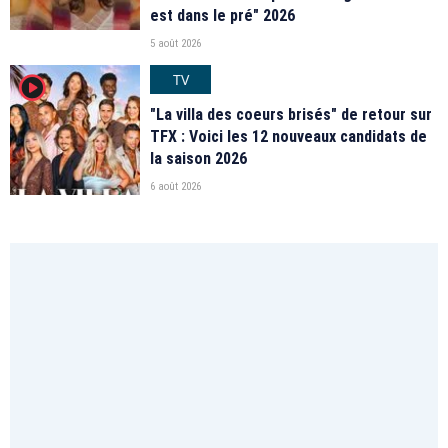
est dans le pré" 2026
5 août 2026
TV
player2
"La villa des coeurs brisés" de retour sur
TFX : Voici les 12 nouveaux candidats de
la saison 2026
6 août 2026