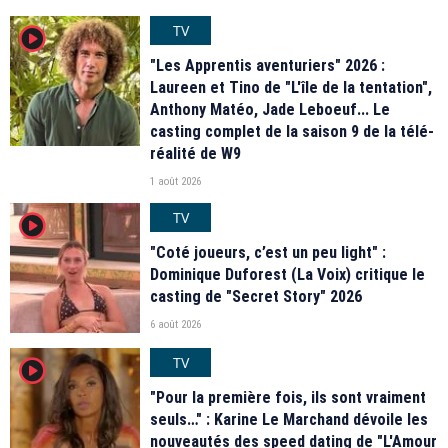
TV
player2
"Les Apprentis aventuriers" 2026 :
Laureen et Tino de "L'île de la tentation",
Anthony Matéo, Jade Leboeuf... Le
casting complet de la saison 9 de la télé-
réalité de W9
1 août 2026
TV
player2
"Coté joueurs, c’est un peu light" :
Dominique Duforest (La Voix) critique le
casting de "Secret Story" 2026
6 août 2026
TV
player2
"Pour la première fois, ils sont vraiment
seuls…" : Karine Le Marchand dévoile les
nouveautés des speed dating de "L'Amour