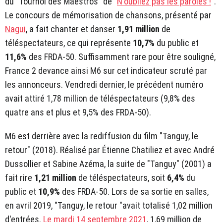
du "Tournoi des Maestros" de "
N'oubliez pas les paroles !
".
Le concours de mémorisation de chansons, présenté par
Nagui
, a fait chanter et danser
1,91 million
de
téléspectateurs, ce qui représente
10,7%
du public et
11,6%
des FRDA-50. Suffisamment rare pour être souligné,
France 2 devance ainsi M6 sur cet indicateur scruté par
les annonceurs. Vendredi dernier, le précédent numéro
avait attiré 1,78 million de téléspectateurs (9,8% des
quatre ans et plus et 9,5% des FRDA-50).
M6 est derrière avec la rediffusion du film "Tanguy, le
retour" (2018). Réalisé par Étienne Chatiliez et avec André
Dussollier et Sabine Azéma, la suite de "Tanguy" (2001) a
fait rire
1,21 million
de téléspectateurs, soit
6,4%
du
public et
10,9%
des FRDA-50. Lors de sa sortie en salles,
en avril 2019, "Tanguy, le retour "avait totalisé 1,02 million
d'entrées.
Le mardi 14 septembre 2021
, 1,69 million de