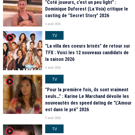
"Coté joueurs, c’est un peu light" :
Dominique Duforest (La Voix) critique le
casting de "Secret Story" 2026
6 août 2026
TV
player2
"La villa des coeurs brisés" de retour sur
TFX : Voici les 12 nouveaux candidats de
la saison 2026
6 août 2026
TV
player2
"Pour la première fois, ils sont vraiment
seuls…" : Karine Le Marchand dévoile les
nouveautés des speed dating de "L'Amour
est dans le pré" 2026
5 août 2026
TV
player2