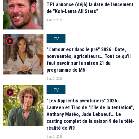
TF1 annonce (déjà) la date de lancement
de "Koh-Lanta All Stars"
4 août 2026
TV
player2
"L'amour est dans le pré" 2026 : Date,
nouveautés, agriculteurs… Tout ce qu'il
faut savoir sur la saison 21 du
programme de M6
2 août 2026
TV
player2
"Les Apprentis aventuriers" 2026 :
Laureen et Tino de "L'île de la tentation",
Anthony Matéo, Jade Leboeuf... Le
casting complet de la saison 9 de la télé-
réalité de W9
1 août 2026