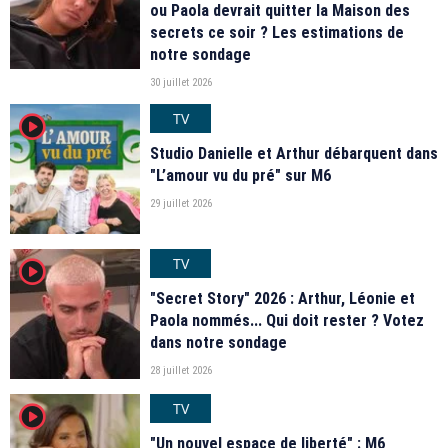
ou Paola devrait quitter la Maison des
secrets ce soir ? Les estimations de
notre sondage
30 juillet 2026
TV
player2
Studio Danielle et Arthur débarquent dans
"L’amour vu du pré" sur M6
29 juillet 2026
TV
player2
"Secret Story" 2026 : Arthur, Léonie et
Paola nommés... Qui doit rester ? Votez
dans notre sondage
28 juillet 2026
TV
player2
"Un nouvel espace de liberté" : M6