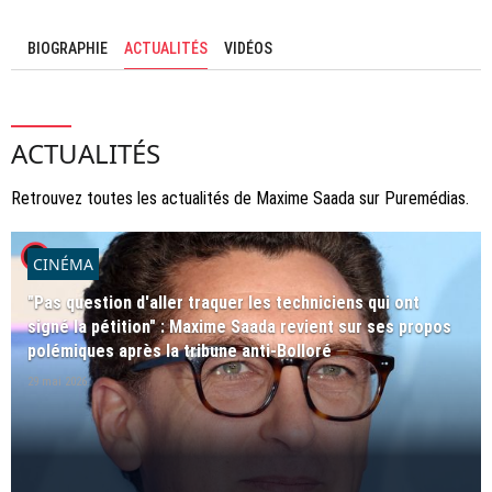
BIOGRAPHIE
ACTUALITÉS
VIDÉOS
ACTUALITÉS
Retrouvez toutes les actualités de Maxime Saada sur Puremédias.
player2
CINÉMA
"Pas question d'aller traquer les techniciens qui ont
signé la pétition" : Maxime Saada revient sur ses propos
polémiques après la tribune anti-Bolloré
29 mai 2026