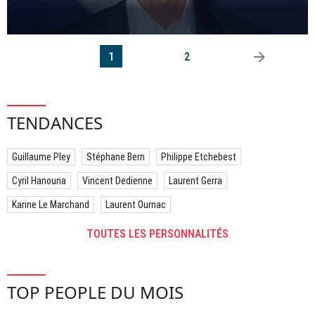
arrow_right
1
2
TENDANCES
Guillaume Pley
Stéphane Bern
Philippe Etchebest
Cyril Hanouna
Vincent Dedienne
Laurent Gerra
Karine Le Marchand
Laurent Ournac
TOUTES LES PERSONNALITÉS
TOP PEOPLE DU MOIS