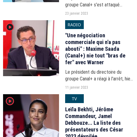
groupe Canal+ s'est attaqué
frontalement aux propos de la
23 janvier 2023
ministre Rima Abdul Malak.
RADIO
player2
"Une négociation
commerciale qui n'a pas
abouti" : Maxime Saada
(Canal+) nie tout "bras de
fer" avec Warner
Le président du directoire du
groupe Canal+ a réagi à l'arrêt, hier
"faute d'accord" de distribution, de
11 janvier 2023
la diffusion, via les offres Canal+,
TV
player2
des huit chaînes du groupe Warner
Bros....
Leïla Bekhti, Jérôme
Commandeur, Jamel
Debbouze... La liste des
présentateurs des César
2023 dévoilée