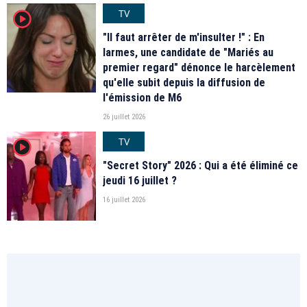
TV
player2
"Il faut arrêter de m'insulter !" : En
larmes, une candidate de "Mariés au
premier regard" dénonce le harcèlement
qu'elle subit depuis la diffusion de
l'émission de M6
26 juillet 2026
TV
player2
"Secret Story" 2026 : Qui a été éliminé ce
jeudi 16 juillet ?
16 juillet 2026