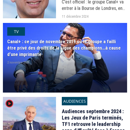
C'est officiel : le groupe Canal+ va
entrer à la Bourse de Londres, en
attendant une éventuelle cotation
11 décembre 2024
additionnelle à Johannesburg,
lorsque le rachat du groupe sud-
TV
africain MultiChoice...
Canal+ : ce jour de novembre 2019 où le groupe a failli
être privé des droits de la Ligue des champions…à cause
d’une imprimante
2 novembre 2024
AUDIENCES
player2
Audiences septembre 2024 :
Les Jeux de Paris terminés,
TF1 retrouve le leadership