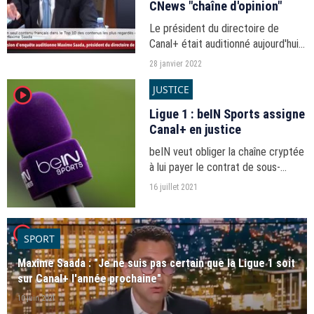
CNews "chaîne d'opinion"
Le président du directoire de
Canal+ était auditionné aujourd'hui
par la commission d'enquête du
28 janvier 2022
Sénat sur la concentration des
JUSTICE
player2
médias en France.
Ligue 1 : beIN Sports assigne
Canal+ en justice
beIN veut obliger la chaîne cryptée
à lui payer le contrat de sous-
licence de 332 millions par an pour
16 juillet 2021
deux matches par journée de L1.
player2
SPORT
Maxime Saada : "Je ne suis pas certain que la Ligue 1 soit
sur Canal+ l'année prochaine"
10 juin 2021