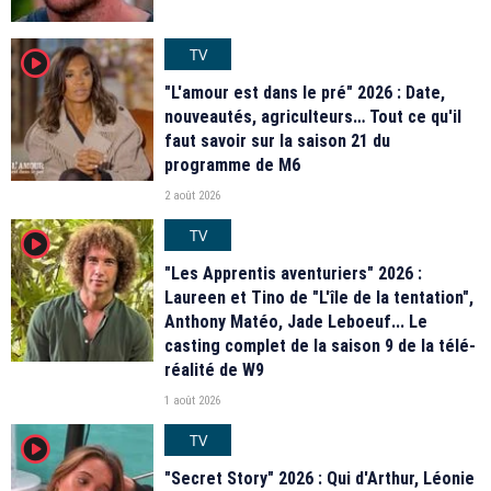
TV
player2
"L'amour est dans le pré" 2026 : Date,
nouveautés, agriculteurs… Tout ce qu'il
faut savoir sur la saison 21 du
programme de M6
2 août 2026
TV
player2
"Les Apprentis aventuriers" 2026 :
Laureen et Tino de "L'île de la tentation",
Anthony Matéo, Jade Leboeuf... Le
casting complet de la saison 9 de la télé-
réalité de W9
1 août 2026
TV
player2
"Secret Story" 2026 : Qui d'Arthur, Léonie