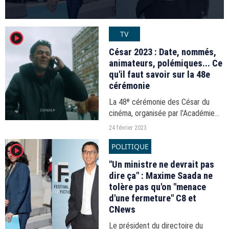
TV
player2
César 2023 : Date, nommés,
animateurs, polémiques... Ce
qu'il faut savoir sur la 48e
cérémonie
La 48ᵉ cérémonie des César du
cinéma, organisée par l'Académie
des arts et techniques du cinéma,
24 février 2023
sera diffusée en direct sur Canal+
POLITIQUE
player2
depuis l'Olympia à Paris, ce
vendredi 24 février...
"Un ministre ne devrait pas
dire ça" : Maxime Saada ne
tolère pas qu'on "menace
d'une fermeture" C8 et
CNews
Le président du directoire du