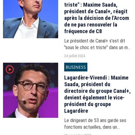
triste" : Maxime Saada,
président de Canal+, réagit
après la décision de l'Arcom
de ne pas renouveler la
fréquence de C8
Le président de Canal+ s'est dit
"sous le choc et triste" dans un mail
interne relayé par "Le Parisien". Ce
24 juillet 2024
mercredi 24 juillet, l'Arcom a décidé
BUSINESS
player2
de retirer sa fréquence à la chaîne...
Lagardère-Vivendi : Maxime
Saada, président du
directoire du groupe Canal+,
devient également le vice-
président du groupe
Lagardère
Le dirigeant de 53 ans garde ses
fonctions actuelles, dans un
contexte de vives contestations