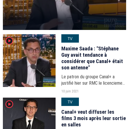
TV
player2
Maxime Saada : "Stéphane
Guy avait tendance à
considérer que Canal+ était
son antenne"
Le patron du groupe Canal+ a
justifié hier sur RMC le licenciement
de son commentateur sportif.
10 juin 2021
TV
player2
Canal+ veut diffuser les
films 3 mois après leur sortie
en salles