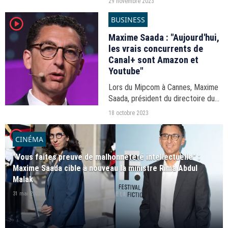
29 novembre 2023
par les médias indépendants suite
BUSINESS
player2
au rachat du groupe par Vincent
Bolloré.
Maxime Saada : "Aujourd'hui,
les vrais concurrents de
Canal+ sont Amazon et
Youtube"
Lors du Mipcom à Cannes, Maxime
Saada, président du directoire du
groupe Canal+, est revenu sur la
18 octobre 2023
situation du groupe audiovisuel.
player2
Puremédias y était.
CINÉMA
"Vous faites preuve de malhonnêteté intellectuelle" :
Maxime Saada cible à nouveau la ministre Rima Abdul
Malak
31 mai 2023