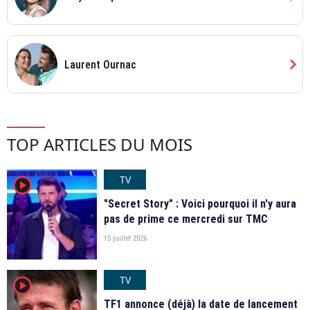
chevron_right
Laurent Ournac
TOP ARTICLES DU MOIS
TV
player2
"Secret Story" : Voici pourquoi il n'y aura
pas de prime ce mercredi sur TMC
15 juillet 2026
TV
player2
TF1 annonce (déjà) la date de lancement