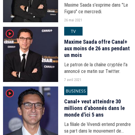
Maxime Saada s'exprime dans "Le
Figaro" ce mercredi.
26 mai 2021
TV
player2
Maxime Saada offre Canal+
aux moins de 26 ans pendant
un mois
Le patron de la chaîne cryptée l'a
annoncé ce matin sur Twitter.
7 avril 2021
BUSINESS
player2
Canal+ veut atteindre 30
millions d'abonnés dans le
monde d'ici 5 ans
La filiale de Vivendi entend prendre
sa part dans le mouvement de