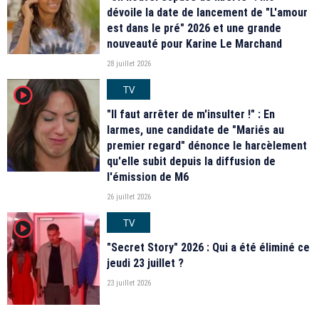
dévoile la date de lancement de "L'amour
est dans le pré" 2026 et une grande
nouveauté pour Karine Le Marchand
28 juillet 2026
TV
player2
"Il faut arrêter de m'insulter !" : En
larmes, une candidate de "Mariés au
premier regard" dénonce le harcèlement
qu'elle subit depuis la diffusion de
l'émission de M6
26 juillet 2026
TV
player2
"Secret Story" 2026 : Qui a été éliminé ce
jeudi 23 juillet ?
23 juillet 2026