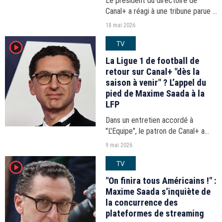
Le président du directoire de
Canal+ a réagi à une tribune parue il
y a une semaine dans "Libération"
18 mai 2026
et signée par 600 professionnels
TV
player2
du monde du cinéma dont Juliette
Binoche, Swann...
La Ligue 1 de football de
retour sur Canal+ "dès la
saison à venir" ? L’appel du
pied de Maxime Saada à la
LFP
Dans un entretien accordé à
"L'Equipe", le patron de Canal+ a
tendu la main à la Ligue pour
9 mai 2026
distribuer sa chaîne sur son réseau.
TV
player2
"On finira tous Américains !" :
Maxime Saada s’inquiète de
la concurrence des
plateformes de streaming