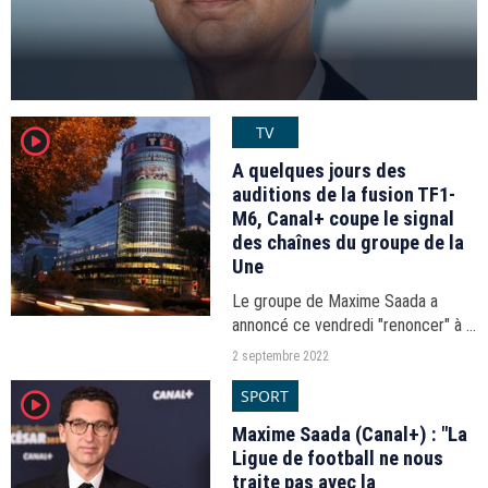
TV
player2
A quelques jours des
auditions de la fusion TF1-
M6, Canal+ coupe le signal
des chaînes du groupe de la
Une
Le groupe de Maxime Saada a
annoncé ce vendredi "renoncer" à la
diffusion des chaînes gratuites du
2 septembre 2022
groupe de la première chaîne.
SPORT
player2
Maxime Saada (Canal+) : "La
Ligue de football ne nous
traite pas avec la