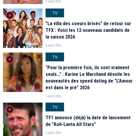
6 août 2026
TV
player2
"La villa des coeurs brisés" de retour sur
TFX : Voici les 12 nouveaux candidats de
la saison 2026
6 août 2026
TV
player2
"Pour la première fois, ils sont vraiment
seuls…" : Karine Le Marchand dévoile les
nouveautés des speed dating de "L'Amour
est dans le pré" 2026
5 août 2026
TV
player2
TF1 annonce (déjà) la date de lancement
de "Koh-Lanta All Stars"
4 août 2026