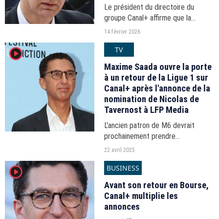
Le président du directoire du
groupe Canal+ affirme que la
télévision par antenne râteau est
14 février 2026
amenée à être condamnée.
TV
player2
Maxime Saada ouvre la porte
à un retour de la Ligue 1 sur
Canal+ après l'annonce de la
nomination de Nicolas de
Tavernost à LFP Media
L'ancien patron de M6 devrait
prochainement prendre
officiellement ses fonctions de DG
22 avril 2025
de LFP Media et pourrait être un
BUSINESS
player2
atout de choix dans la
réconciliation entre le football
Avant son retour en Bourse,
français...
Canal+ multiplie les
annonces