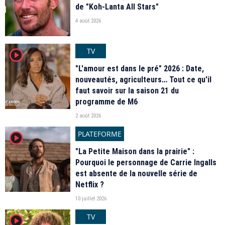
de "Koh-Lanta All Stars"
4 août 2026
TV
player2
"L'amour est dans le pré" 2026 : Date,
nouveautés, agriculteurs… Tout ce qu'il
faut savoir sur la saison 21 du
programme de M6
2 août 2026
PLATEFORME
player2
"La Petite Maison dans la prairie" :
Pourquoi le personnage de Carrie Ingalls
est absente de la nouvelle série de
Netflix ?
10 juillet 2026
TV
player2