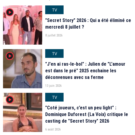
TV
player2
"Secret Story" 2026 : Qui a été éliminé ce
mercredi 8 juillet ?
8 juillet 2026
TV
player2
"J'en ai ras-le-bol" : Julien de "L'amour
est dans le pré" 2025 enchaine les
déconvenues avec sa ferme
13 juin 2026
TV
player2
"Coté joueurs, c’est un peu light" :
Dominique Duforest (La Voix) critique le
casting de "Secret Story" 2026
6 août 2026