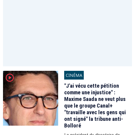
CINÉMA
player2
"J'ai vécu cette pétition
comme une injustice" :
Maxime Saada ne veut plus
que le groupe Canal+
"travaille avec les gens qui
ont signé" la tribune anti-
Bolloré