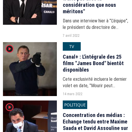
considération que nous
méritons"
Dans une interview hier à "L'équipe",
le président du directoire de
Canal+ tacle la LFP, avec qui "le lien
7 avril 2022
est rompu".
TV
player2
Canal+ : L'intégrale des 25
films "James Bond" bientôt
disponibles
Cete exclusivité incluera le dernier
volet en date, "Mourir peut
attendre", sorti il y a seulement six
14 mars 2022
mois.
POLITIQUE
player2
Concentration des médias :
Echange tendu entre Maxime
Saada et David Assouline sur