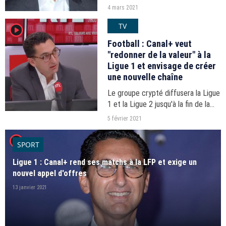
consolidation en cours dans les
4 mars 2021
médias.
TV
player2
Football : Canal+ veut
"redonner de la valeur" à la
Ligue 1 et envisage de créer
une nouvelle chaîne
Le groupe crypté diffusera la Ligue
1 et la Ligue 2 jusqu'à la fin de la
saison, aux termes d'un accord
5 février 2021
conclu avec la Ligue de football
player2
professionnel.
SPORT
Ligue 1 : Canal+ rend ses matchs à la LFP et exige un
nouvel appel d'offres
13 janvier 2021