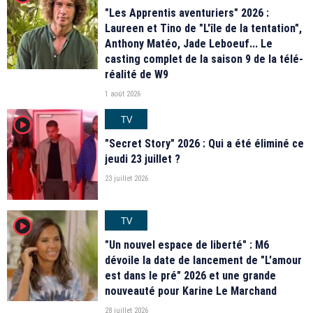
"Les Apprentis aventuriers" 2026 :
Laureen et Tino de "L'île de la tentation",
Anthony Matéo, Jade Leboeuf... Le
casting complet de la saison 9 de la télé-
réalité de W9
1 août 2026
TV
player2
"Secret Story" 2026 : Qui a été éliminé ce
jeudi 23 juillet ?
23 juillet 2026
TV
player2
"Un nouvel espace de liberté" : M6
dévoile la date de lancement de "L'amour
est dans le pré" 2026 et une grande
nouveauté pour Karine Le Marchand
28 juillet 2026