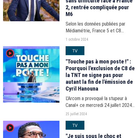
sans difficulté face à France
2, rentrée compliquée pour
M6
Selon les données publiées par
Médiamétrie, France 5 et C8
démarrent mieux leur saison qu'il y a
1 octobre 2024
un an. Plus loin dans le classement,
TV
player2
6ter signe une excellente
opération.
"Touche pas à mon poste !" :
Pourquoi l'exclusion de C8 de
la TNT ne signe pas pour
autant la fin de l'émission de
Cyril Hanouna
L'Arcom a provoqué la stupeur à
Canal+ ce mercredi 24 juillet 2024
en ne renouvelant pas la fréquence
25 juillet 2024
de C8 après le 28 février 2025.
TV
player2
Pour autant, Cyril Hanouna et son
émission, vaisseau...
"Je suis sous le choc et