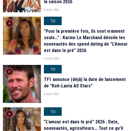
la saison 2026
6 août 2026
TV
player2
"Pour la première fois, ils sont vraiment
seuls…" : Karine Le Marchand dévoile les
nouveautés des speed dating de "L'Amour
est dans le pré" 2026
5 août 2026
TV
player2
TF1 annonce (déjà) la date de lancement
de "Koh-Lanta All Stars"
4 août 2026
TV
player2
"L'amour est dans le pré" 2026 : Date,
nouveautés, agriculteurs… Tout ce qu'il