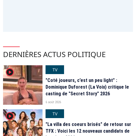
DERNIÈRES ACTUS POLITIQUE
TV
player2
"Coté joueurs, c’est un peu light" :
Dominique Duforest (La Voix) critique le
casting de "Secret Story" 2026
6 août 2026
TV
player2
"La villa des coeurs brisés" de retour sur
TFX : Voici les 12 nouveaux candidats de