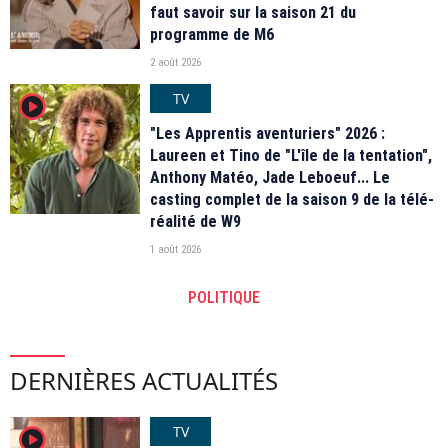
faut savoir sur la saison 21 du
programme de M6
2 août 2026
TV
player2
"Les Apprentis aventuriers" 2026 :
Laureen et Tino de "L'île de la tentation",
Anthony Matéo, Jade Leboeuf... Le
casting complet de la saison 9 de la télé-
réalité de W9
1 août 2026
POLITIQUE
DERNIÈRES ACTUALITÉS
TV
player2