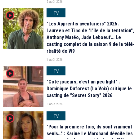
2 août 2026
TV
player2
"Les Apprentis aventuriers" 2026 :
Laureen et Tino de "L'île de la tentation",
Anthony Matéo, Jade Leboeuf... Le
casting complet de la saison 9 de la télé-
réalité de W9
1 août 2026
TV
player2
"Coté joueurs, c’est un peu light" :
Dominique Duforest (La Voix) critique le
casting de "Secret Story" 2026
6 août 2026
TV
player2
"Pour la première fois, ils sont vraiment
seuls…" : Karine Le Marchand dévoile les