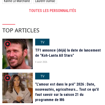
Karine Le Marchand
Laurent Ournac
TOUTES LES PERSONNALITÉS
TOP ARTICLES
TV
player2
TF1 annonce (déjà) la date de lancement
de "Koh-Lanta All Stars"
4 août 2026
TV
player2
"L'amour est dans le pré" 2026 : Date,
nouveautés, agriculteurs… Tout ce qu'il
faut savoir sur la saison 21 du
programme de M6