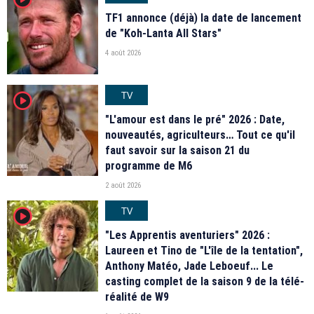
TF1 annonce (déjà) la date de lancement
de "Koh-Lanta All Stars"
4 août 2026
TV
player2
"L'amour est dans le pré" 2026 : Date,
nouveautés, agriculteurs… Tout ce qu'il
faut savoir sur la saison 21 du
programme de M6
2 août 2026
TV
player2
"Les Apprentis aventuriers" 2026 :
Laureen et Tino de "L'île de la tentation",
Anthony Matéo, Jade Leboeuf... Le
casting complet de la saison 9 de la télé-
réalité de W9