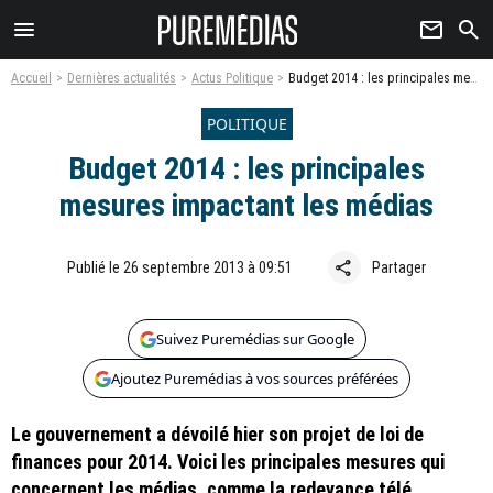
menu
newsletter
search
Accueil
Dernières actualités
Actus Politique
Budget 2014 : les principales mesures impactant les médias
POLITIQUE
Budget 2014 : les principales
mesures impactant les médias
share
Publié le 26 septembre 2013 à 09:51
Partager
Suivez Puremédias sur Google
Ajoutez Puremédias à vos sources préférées
Le gouvernement a dévoilé hier son projet de loi de
finances pour 2014. Voici les principales mesures qui
concernent les médias, comme la redevance télé.