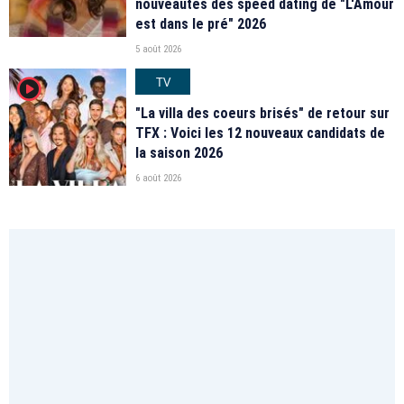
nouveautés des speed dating de "L'Amour
est dans le pré" 2026
5 août 2026
TV
player2
"La villa des coeurs brisés" de retour sur
TFX : Voici les 12 nouveaux candidats de
la saison 2026
6 août 2026