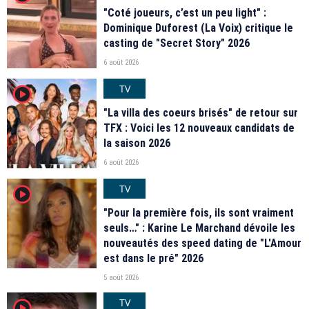
"Coté joueurs, c’est un peu light" :
Dominique Duforest (La Voix) critique le
casting de "Secret Story" 2026
6 août 2026
TV
player2
"La villa des coeurs brisés" de retour sur
TFX : Voici les 12 nouveaux candidats de
la saison 2026
6 août 2026
TV
player2
"Pour la première fois, ils sont vraiment
seuls…" : Karine Le Marchand dévoile les
nouveautés des speed dating de "L'Amour
est dans le pré" 2026
5 août 2026
TV
player2