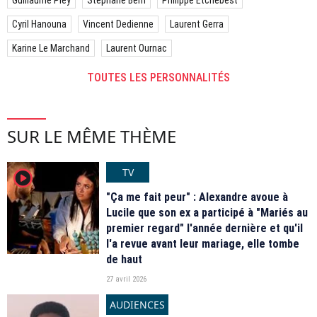
Cyril Hanouna
Vincent Dedienne
Laurent Gerra
Karine Le Marchand
Laurent Ournac
TOUTES LES PERSONNALITÉS
SUR LE MÊME THÈME
TV
player2
"Ça me fait peur" : Alexandre avoue à
Lucile que son ex a participé à "Mariés au
premier regard" l'année dernière et qu'il
l'a revue avant leur mariage, elle tombe
de haut
27 avril 2026
AUDIENCES