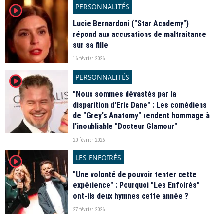
PERSONNALITÉS
player2
Lucie Bernardoni ("Star Academy")
répond aux accusations de maltraitance
sur sa fille
16 février 2026
PERSONNALITÉS
player2
"Nous sommes dévastés par la
disparition d'Eric Dane" : Les comédiens
de "Grey's Anatomy" rendent hommage à
l'inoubliable "Docteur Glamour"
20 février 2026
LES ENFOIRÉS
player2
"Une volonté de pouvoir tenter cette
expérience" : Pourquoi "Les Enfoirés"
ont-ils deux hymnes cette année ?
27 février 2026