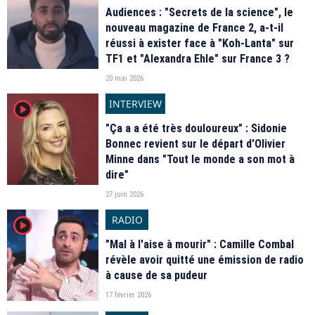
Audiences : "Secrets de la science", le
nouveau magazine de France 2, a-t-il
réussi à exister face à "Koh-Lanta" sur
TF1 et "Alexandra Ehle" sur France 3 ?
20 mai 2026
INTERVIEW
player2
"Ça a a été très douloureux" : Sidonie
Bonnec revient sur le départ d'Olivier
Minne dans "Tout le monde a son mot à
dire"
27 juin 2026
RADIO
player2
"Mal à l'aise à mourir" : Camille Combal
révèle avoir quitté une émission de radio
à cause de sa pudeur
17 février 2026