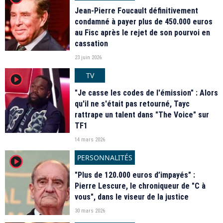
Jean-Pierre Foucault définitivement
condamné à payer plus de 450.000 euros
au Fisc après le rejet de son pourvoi en
cassation
23 juin 2026
TV
player2
"Je casse les codes de l'émission" : Alors
qu'il ne s'était pas retourné, Tayc
rattrape un talent dans "The Voice" sur
TF1
14 mars 2026
PERSONNALITÉS
player2
"Plus de 120.000 euros d’impayés" :
Pierre Lescure, le chroniqueur de "C à
vous", dans le viseur de la justice
30 mars 2026