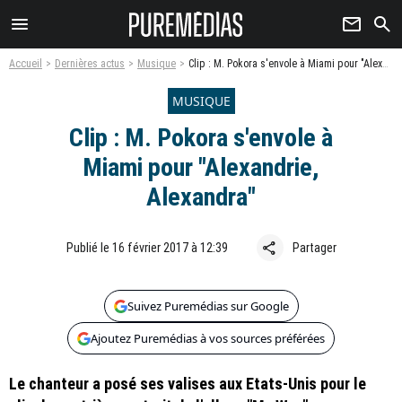
menu
newsletter
search
Accueil
Dernières actus
Musique
Clip : M. Pokora s'envole à Miami pour "Alexandrie, Alexandra"
MUSIQUE
Clip : M. Pokora s'envole à
Miami pour "Alexandrie,
Alexandra"
share
Publié le 16 février 2017 à 12:39
Partager
Suivez Puremédias sur Google
Ajoutez Puremédias à vos sources préférées
Le chanteur a posé ses valises aux Etats-Unis pour le