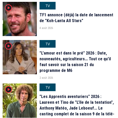
TV
player2
TF1 annonce (déjà) la date de lancement
de "Koh-Lanta All Stars"
4 août 2026
TV
player2
"L'amour est dans le pré" 2026 : Date,
nouveautés, agriculteurs… Tout ce qu'il
faut savoir sur la saison 21 du
programme de M6
2 août 2026
TV
player2
"Les Apprentis aventuriers" 2026 :
Laureen et Tino de "L'île de la tentation",
Anthony Matéo, Jade Leboeuf... Le
casting complet de la saison 9 de la télé-