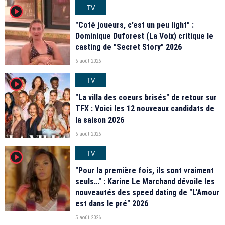
TV
player2
"Coté joueurs, c’est un peu light" :
Dominique Duforest (La Voix) critique le
casting de "Secret Story" 2026
6 août 2026
TV
player2
"La villa des coeurs brisés" de retour sur
TFX : Voici les 12 nouveaux candidats de
la saison 2026
6 août 2026
TV
player2
"Pour la première fois, ils sont vraiment
seuls…" : Karine Le Marchand dévoile les
nouveautés des speed dating de "L'Amour
est dans le pré" 2026
5 août 2026