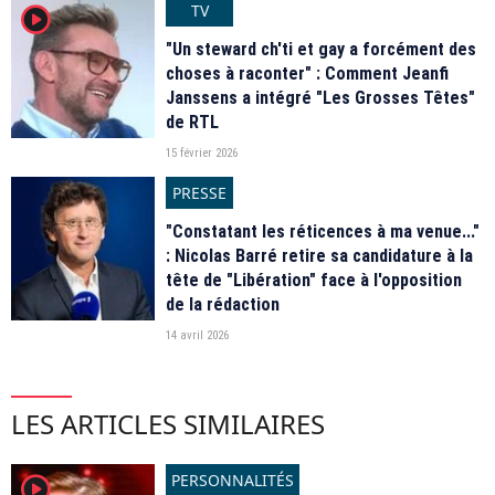
TV
player2
"Un steward ch'ti et gay a forcément des
choses à raconter" : Comment Jeanfi
Janssens a intégré "Les Grosses Têtes"
de RTL
15 février 2026
PRESSE
"Constatant les réticences à ma venue..."
: Nicolas Barré retire sa candidature à la
tête de "Libération" face à l'opposition
de la rédaction
14 avril 2026
LES ARTICLES SIMILAIRES
PERSONNALITÉS
player2