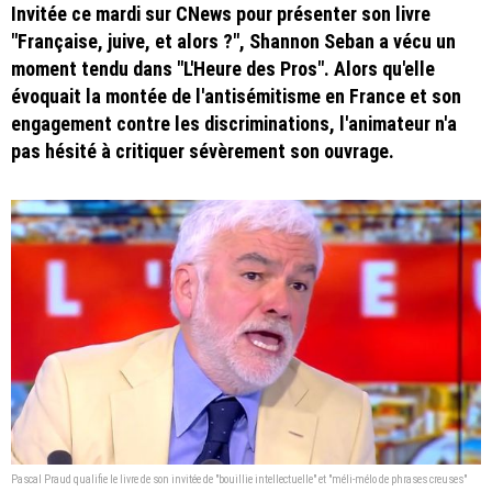
Invitée ce mardi sur CNews pour présenter son livre
"Française, juive, et alors ?", Shannon Seban a vécu un
moment tendu dans "L'Heure des Pros". Alors qu'elle
évoquait la montée de l'antisémitisme en France et son
engagement contre les discriminations, l'animateur n'a
pas hésité à critiquer sévèrement son ouvrage.
Pascal Praud qualifie le livre de son invitée de "bouillie intellectuelle" et "méli-mélo de phrases creuses"