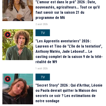
"L'amour est dans le pré" 2026 : Date,
nouveautés, agriculteurs… Tout ce qu'il
faut savoir sur la saison 21 du
programme de M6
2 août 2026
TV
player2
"Les Apprentis aventuriers" 2026 :
Laureen et Tino de "L'île de la tentation",
Anthony Matéo, Jade Leboeuf... Le
casting complet de la saison 9 de la télé-
réalité de W9
1 août 2026
TV
player2
"Secret Story" 2026 : Qui d'Arthur, Léonie
ou Paola devrait quitter la Maison des
secrets ce soir ? Les estimations de
notre sondage