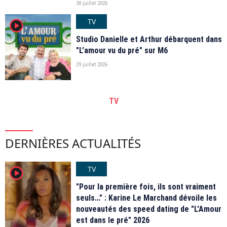
30 juillet 2026
TV
player2
Studio Danielle et Arthur débarquent dans
"L’amour vu du pré" sur M6
29 juillet 2026
TV
DERNIÈRES ACTUALITÉS
TV
player2
"Pour la première fois, ils sont vraiment
seuls…" : Karine Le Marchand dévoile les
nouveautés des speed dating de "L'Amour
est dans le pré" 2026