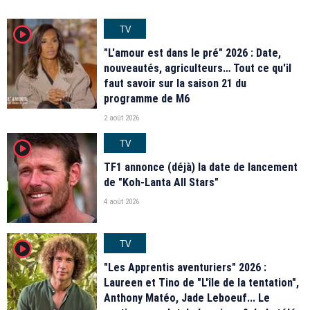
TV
player2
"L'amour est dans le pré" 2026 : Date,
nouveautés, agriculteurs… Tout ce qu'il
faut savoir sur la saison 21 du
programme de M6
2 août 2026
TV
player2
TF1 annonce (déjà) la date de lancement
de "Koh-Lanta All Stars"
4 août 2026
TV
player2
"Les Apprentis aventuriers" 2026 :
Laureen et Tino de "L'île de la tentation",
Anthony Matéo, Jade Leboeuf... Le