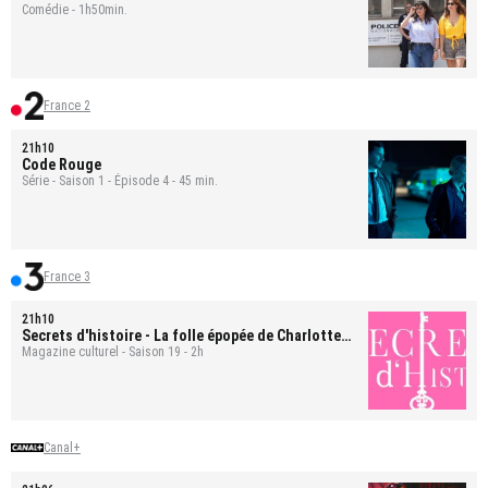
Comédie - 1h50min.
France 2
21h10
Code Rouge
Série - Saison 1 - Épisode 4 - 45 min.
France 3
21h10
Secrets d'histoire
- La folle épopée de Charlotte
d'Angleterre
Magazine culturel - Saison 19 - 2h
Canal+