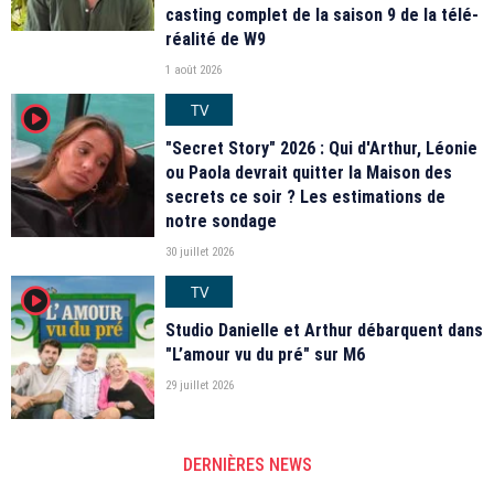
casting complet de la saison 9 de la télé-
réalité de W9
1 août 2026
TV
player2
"Secret Story" 2026 : Qui d'Arthur, Léonie
ou Paola devrait quitter la Maison des
secrets ce soir ? Les estimations de
notre sondage
30 juillet 2026
TV
player2
Studio Danielle et Arthur débarquent dans
"L’amour vu du pré" sur M6
29 juillet 2026
DERNIÈRES NEWS