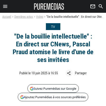
menu
newsletter
search
Accueil
Dernières actus
Video
"De la bouillie intellectuelle" : En direct sur CNews, Pascal Praud atomise le livre d'une de ses invitées
TV
"De la bouillie intellectuelle" :
En direct sur CNews, Pascal
Praud atomise le livre d'une de
ses invitées
share
Publié le 10 juin 2025 à 16:55
Partager
Suivez Puremédias sur Google
Ajoutez Puremédias à vos sources préférées