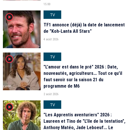
15:00
TV
player2
TF1 annonce (déjà) la date de lancement
de "Koh-Lanta All Stars"
4 août 2026
TV
player2
"L'amour est dans le pré" 2026 : Date,
nouveautés, agriculteurs… Tout ce qu'il
faut savoir sur la saison 21 du
programme de M6
2 août 2026
TV
player2
"Les Apprentis aventuriers" 2026 :
Laureen et Tino de "L'île de la tentation",
Anthony Matéo, Jade Leboeuf... Le