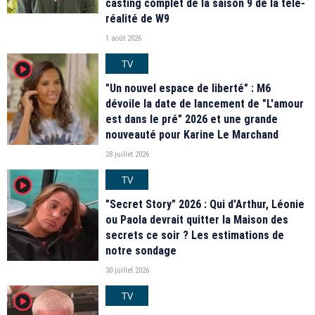
casting complet de la saison 9 de la télé-
réalité de W9
1 août 2026
TV
player2
"Un nouvel espace de liberté" : M6
dévoile la date de lancement de "L'amour
est dans le pré" 2026 et une grande
nouveauté pour Karine Le Marchand
28 juillet 2026
TV
player2
"Secret Story" 2026 : Qui d'Arthur, Léonie
ou Paola devrait quitter la Maison des
secrets ce soir ? Les estimations de
notre sondage
30 juillet 2026
TV
player2