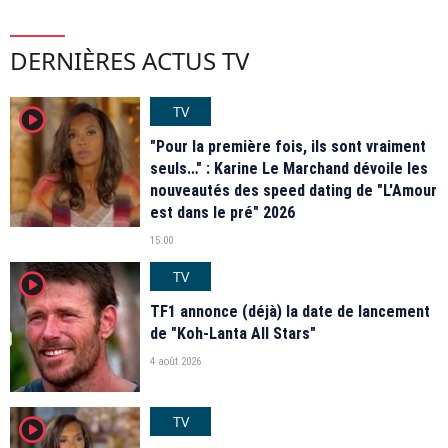
DERNIÈRES ACTUS TV
TV
player2
"Pour la première fois, ils sont vraiment
seuls…" : Karine Le Marchand dévoile les
nouveautés des speed dating de "L'Amour
est dans le pré" 2026
15:00
TV
player2
TF1 annonce (déjà) la date de lancement
de "Koh-Lanta All Stars"
4 août 2026
TV
player2