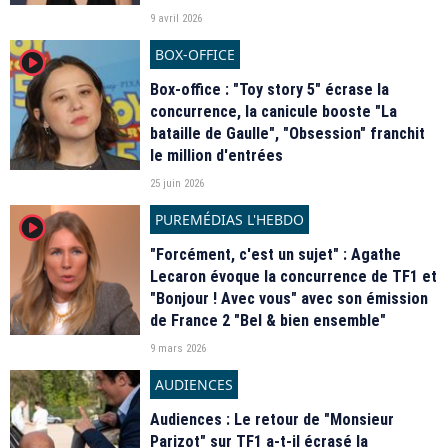
9 avril 2026
BOX-OFFICE
player2
Box-office : "Toy story 5" écrase la
concurrence, la canicule booste "La
bataille de Gaulle", "Obsession" franchit
le million d'entrées
25 juin 2026
PUREMÉDIAS L'HEBDO
player2
"Forcément, c'est un sujet" : Agathe
Lecaron évoque la concurrence de TF1 et
"Bonjour ! Avec vous" avec son émission
de France 2 "Bel & bien ensemble"
9 mars 2026
AUDIENCES
Audiences : Le retour de "Monsieur
Parizot" sur TF1 a-t-il écrasé la