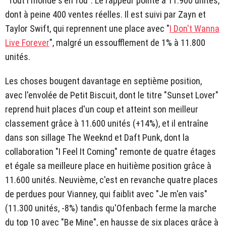
"Tout l'monde s'en fou". Le rappeur pointe à 11.900 unités,
dont à peine 400 ventes réelles. Il est suivi par Zayn et
Taylor Swift, qui reprennent une place avec "
I Don't Wanna
Live Forever
", malgré un essoufflement de 1% à 11.800
unités.
Les choses bougent davantage en septième position,
avec l'envolée de Petit Biscuit, dont le titre "Sunset Lover"
reprend huit places d'un coup et atteint son meilleur
classement grâce à 11.600 unités (+14%), et il entraîne
dans son sillage The Weeknd et Daft Punk, dont la
collaboration "I Feel It Coming" remonte de quatre étages
et égale sa meilleure place en huitième position grâce à
11.600 unités. Neuvième, c'est en revanche quatre places
de perdues pour Vianney, qui faiblit avec "Je m'en vais"
(11.300 unités, -8%) tandis qu'Ofenbach ferme la marche
du top 10 avec "Be Mine", en hausse de six places grâce à