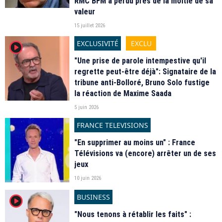
RMC BFM a perdu près de la moitié de sa
valeur
15 juillet 2026
EXCLUSIVITÉ
EXCLU
player2
"Une prise de parole intempestive qu'il
regrette peut-être déjà": Signataire de la
tribune anti-Bolloré, Bruno Solo fustige
la réaction de Maxime Saada
5 juin 2026
FRANCE TELEVISIONS
"En supprimer au moins un" : France
Télévisions va (encore) arrêter un de ses
jeux
10 juin 2026
BUSINESS
player2
"Nous tenons à rétablir les faits" :