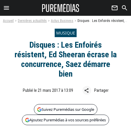
menu
newsletter
search
Accueil
Dernières actualités
Actus Business
Disques : Les Enfoirés résistent, Ed Sheeran écrase la concurrence, Saez démarre bien
MUSIQUE
Disques : Les Enfoirés
résistent, Ed Sheeran écrase la
concurrence, Saez démarre
bien
share
Publié le 21 mars 2017 à 13:09
Partager
Suivez Puremédias sur Google
Ajoutez Puremédias à vos sources préférées