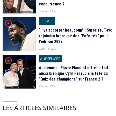
concurrence ?
31 mars 2026
TV
player2
“Il va apporter beaucoup” : Surprise, Tayc
rejoindra la troupe des “Enfoirés” pour
l’édition 2027
22 février 2026
AUDIENCES
player2
Audiences : Flavie Flament a-t-elle fait
aussi bien que Cyril Féraud à la tête du
"Quiz des champions" sur France 2 ?
22 mars 2026
LES ARTICLES SIMILAIRES