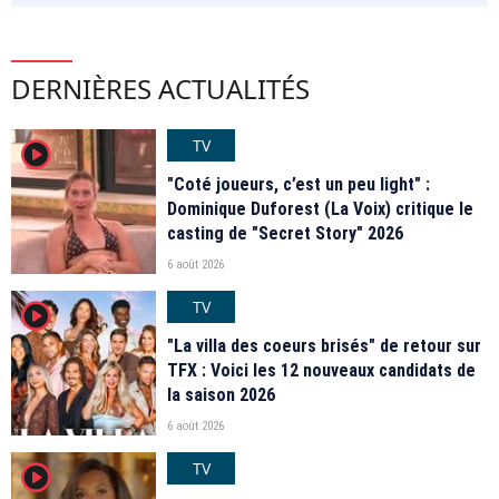
DERNIÈRES ACTUALITÉS
TV
player2
"Coté joueurs, c’est un peu light" :
Dominique Duforest (La Voix) critique le
casting de "Secret Story" 2026
6 août 2026
TV
player2
"La villa des coeurs brisés" de retour sur
TFX : Voici les 12 nouveaux candidats de
la saison 2026
6 août 2026
TV
player2