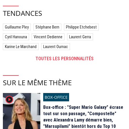
TENDANCES
Guillaume Pley
Stéphane Bern
Philippe Etchebest
Cyril Hanouna
Vincent Dedienne
Laurent Gerra
Karine Le Marchand
Laurent Ournac
TOUTES LES PERSONNALITÉS
SUR LE MÊME THÈME
BOX-OFFICE
player2
Box-office : "Super Mario Galaxy" écrase
tout sur son passage, "Compostelle"
avec Alexandra Lamy démarre bien,
"Marsupilami" bientôt hors du Top 10