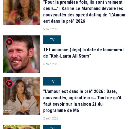
"Pour la première fois, ils sont vraiment
seuls…" : Karine Le Marchand dévoile les
nouveautés des speed dating de "L'Amour
est dans le pré" 2026
5 août 2026
TV
player2
TF1 annonce (déjà) la date de lancement
de "Koh-Lanta All Stars"
4 août 2026
TV
player2
"L'amour est dans le pré" 2026 : Date,
nouveautés, agriculteurs… Tout ce qu'il
faut savoir sur la saison 21 du
programme de M6
2 août 2026
TV