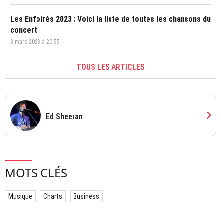
Les Enfoirés 2023 : Voici la liste de toutes les chansons du
concert
3 mars 2023 à 20:55
TOUS LES ARTICLES
chevron_right
Ed Sheeran
MOTS CLÉS
Musique
Charts
Business