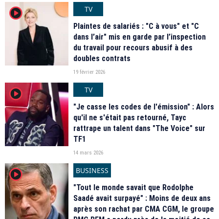
TV
player2
Plaintes de salariés : "C à vous" et "C
dans l’air" mis en garde par l’inspection
du travail pour recours abusif à des
doubles contrats
19 février 2026
TV
player2
"Je casse les codes de l'émission" : Alors
qu'il ne s'était pas retourné, Tayc
rattrape un talent dans "The Voice" sur
TF1
14 mars 2026
BUSINESS
player2
"Tout le monde savait que Rodolphe
Saadé avait surpayé" : Moins de deux ans
après son rachat par CMA CGM, le groupe