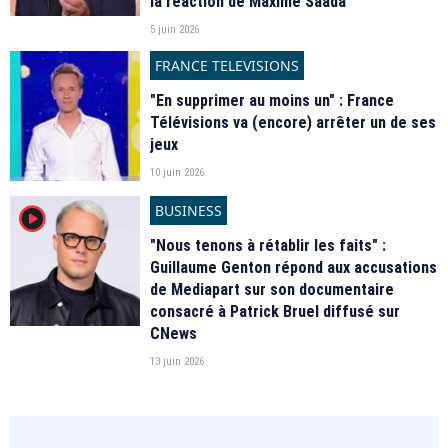
la réaction de Maxime Saada
5 juin 2026
FRANCE TELEVISIONS
"En supprimer au moins un" : France
Télévisions va (encore) arrêter un de ses
jeux
10 juin 2026
BUSINESS
player2
"Nous tenons à rétablir les faits" :
Guillaume Genton répond aux accusations
de Mediapart sur son documentaire
consacré à Patrick Bruel diffusé sur
CNews
13 juin 2026