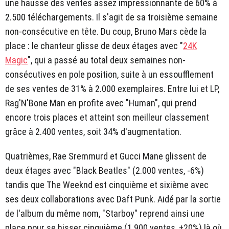
une hausse des ventes assez impressionnante de 60% à
2.500 téléchargements. Il s'agit de sa troisième semaine
non-consécutive en tête. Du coup, Bruno Mars cède la
place : le chanteur glisse de deux étages avec "
24K
Magic
", qui a passé au total deux semaines non-
consécutives en pole position, suite à un essoufflement
de ses ventes de 31% à 2.000 exemplaires. Entre lui et LP,
Rag'N'Bone Man en profite avec "Human", qui prend
encore trois places et atteint son meilleur classement
grâce à 2.400 ventes, soit 34% d'augmentation.
Quatrièmes, Rae Sremmurd et Gucci Mane glissent de
deux étages avec "Black Beatles" (2.000 ventes, -6%)
tandis que The Weeknd est cinquième et sixième avec
ses deux collaborations avec Daft Punk. Aidé par la sortie
de l'album du même nom, "Starboy" reprend ainsi une
place pour se hisser cinquième (1.900 ventes, +20%) là où