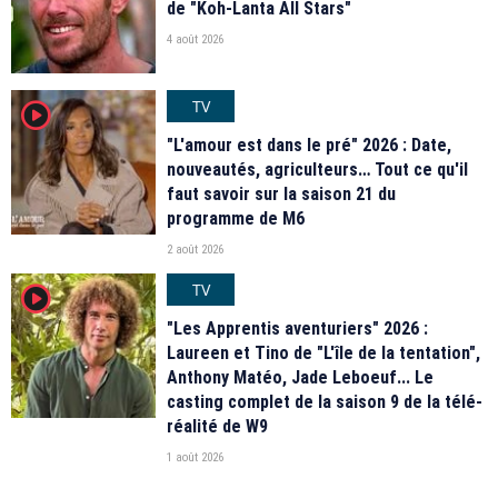
de "Koh-Lanta All Stars"
4 août 2026
TV
player2
"L'amour est dans le pré" 2026 : Date,
nouveautés, agriculteurs… Tout ce qu'il
faut savoir sur la saison 21 du
programme de M6
2 août 2026
TV
player2
"Les Apprentis aventuriers" 2026 :
Laureen et Tino de "L'île de la tentation",
Anthony Matéo, Jade Leboeuf... Le
casting complet de la saison 9 de la télé-
réalité de W9
1 août 2026