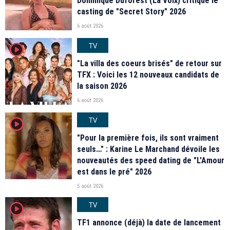
Dominique Duforest (La Voix) critique le
casting de "Secret Story" 2026
6 août 2026
TV
player2
"La villa des coeurs brisés" de retour sur
TFX : Voici les 12 nouveaux candidats de
la saison 2026
6 août 2026
TV
player2
"Pour la première fois, ils sont vraiment
seuls…" : Karine Le Marchand dévoile les
nouveautés des speed dating de "L'Amour
est dans le pré" 2026
5 août 2026
TV
player2
TF1 annonce (déjà) la date de lancement