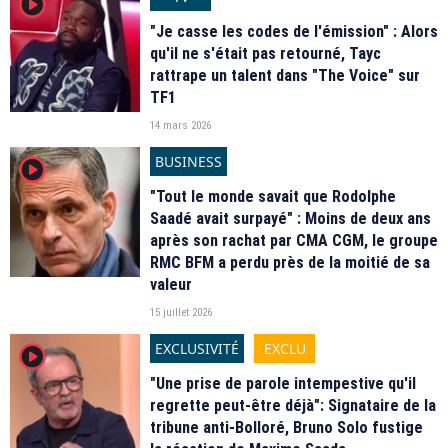
player2
"Je casse les codes de l'émission" : Alors
qu'il ne s'était pas retourné, Tayc
rattrape un talent dans "The Voice" sur
TF1
14 mars 2026
BUSINESS
player2
"Tout le monde savait que Rodolphe
Saadé avait surpayé" : Moins de deux ans
après son rachat par CMA CGM, le groupe
RMC BFM a perdu près de la moitié de sa
valeur
15 juillet 2026
EXCLUSIVITÉ
EXCLU
player2
"Une prise de parole intempestive qu'il
regrette peut-être déjà": Signataire de la
tribune anti-Bolloré, Bruno Solo fustige