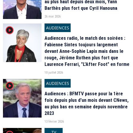
au plus haut depuis deux mois, Yann
Barthès plus fort que Cyril Hanouna
26 mai 2026
AUDIENCES
player2
Audiences radio, le match des soirées :
Fabienne Sintes toujours largement
devant Anne-Sophie Lapix mais dans le
rouge, Jérôme Rothen plus fort que
Laurence Ferrari, "L'After Foot" en forme
10 juillet 2026
AUDIENCES
player2
Audiences : BFMTV passe pour la 1ère
fois depuis plus d'un mois devant CNews,
au plus bas en semaine depuis novembre
2023
13 février 2026
TV