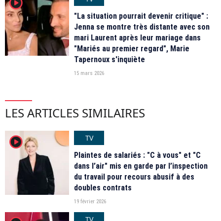
player2
"La situation pourrait devenir critique" :
Jenna se montre très distante avec son
mari Laurent après leur mariage dans
"Mariés au premier regard", Marie
Tapernoux s'inquiète
15 mars 2026
LES ARTICLES SIMILAIRES
TV
player2
Plaintes de salariés : "C à vous" et "C
dans l’air" mis en garde par l’inspection
du travail pour recours abusif à des
doubles contrats
19 février 2026
TV