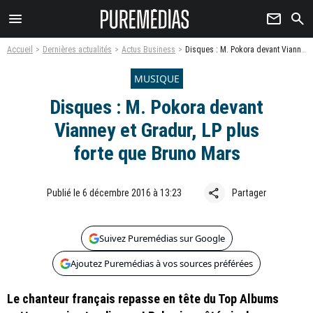
menu
newsletter
search
Accueil
Dernières actualités
Actus Business
Disques : M. Pokora devant Vianney et Gradur, LP plus forte que Bruno Mars
MUSIQUE
Disques : M. Pokora devant
Vianney et Gradur, LP plus
forte que Bruno Mars
share
Publié le 6 décembre 2016 à 13:23
Partager
Suivez Puremédias sur Google
Ajoutez Puremédias à vos sources préférées
Le chanteur français repasse en tête du Top Albums