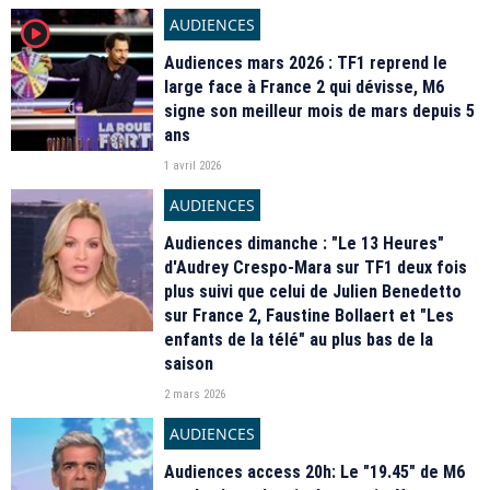
AUDIENCES
player2
Audiences mars 2026 : TF1 reprend le
large face à France 2 qui dévisse, M6
signe son meilleur mois de mars depuis 5
ans
1 avril 2026
AUDIENCES
Audiences dimanche : "Le 13 Heures"
d'Audrey Crespo-Mara sur TF1 deux fois
plus suivi que celui de Julien Benedetto
sur France 2, Faustine Bollaert et "Les
enfants de la télé" au plus bas de la
saison
2 mars 2026
AUDIENCES
Audiences access 20h: Le "19.45" de M6