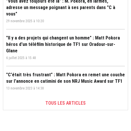
"Vous avez toujours été là" : M. Pokora, en larmes,
adresse un message poignant à ses parents dans "C à
vous"
29 novembre 2025 à 10:20
"Il y a des projets qui changent un homme" : Matt Pokora
héros d'un téléfilm historique de TF1 sur Oradour-sur-
Glane
6 juillet 2025 à 15:48
"C'était très frustrant" : Matt Pokora en remet une couche
sur l'annonce en catimini de son NRJ Music Award sur TF1
13 novembre 2023 à 14:38
TOUS LES ARTICLES