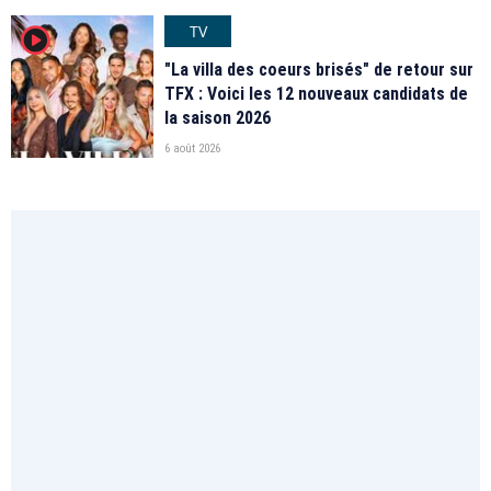
TV
player2
"La villa des coeurs brisés" de retour sur
TFX : Voici les 12 nouveaux candidats de
la saison 2026
6 août 2026