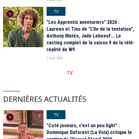
2 août 2026
TV
player2
"Les Apprentis aventuriers" 2026 :
Laureen et Tino de "L'île de la tentation",
Anthony Matéo, Jade Leboeuf... Le
casting complet de la saison 9 de la télé-
réalité de W9
1 août 2026
TV
DERNIÈRES ACTUALITÉS
TV
player2
"Coté joueurs, c’est un peu light" :
Dominique Duforest (La Voix) critique le