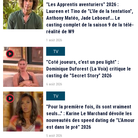
"Les Apprentis aventuriers" 2026 :
Laureen et Tino de "L'île de la tentation",
Anthony Matéo, Jade Leboeuf... Le
casting complet de la saison 9 de la télé-
réalité de W9
1 août 2026
TV
player2
"Coté joueurs, c’est un peu light" :
Dominique Duforest (La Voix) critique le
casting de "Secret Story" 2026
6 août 2026
TV
player2
"Pour la première fois, ils sont vraiment
seuls…" : Karine Le Marchand dévoile les
nouveautés des speed dating de "L'Amour
est dans le pré" 2026
5 août 2026