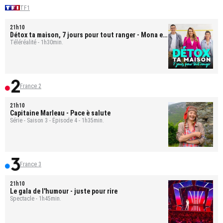
TF1
21h10
Détox ta maison, 7 jours pour tout ranger
- Mona et
Bastien
Téléréalité - 1h30min.
France 2
21h10
Capitaine Marleau
- Pace è salute
Série - Saison 3 - Épisode 4 - 1h35min.
France 3
21h10
Le gala de l'humour - juste pour rire
Spectacle - 1h45min.