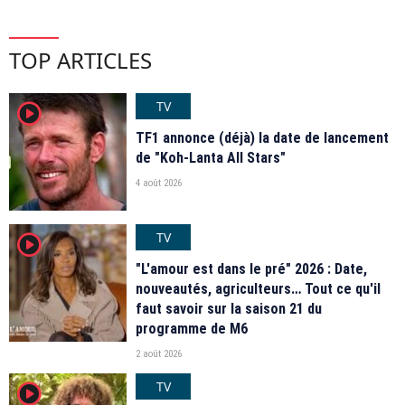
TOP ARTICLES
TV
player2
TF1 annonce (déjà) la date de lancement
de "Koh-Lanta All Stars"
4 août 2026
TV
player2
"L'amour est dans le pré" 2026 : Date,
nouveautés, agriculteurs… Tout ce qu'il
faut savoir sur la saison 21 du
programme de M6
2 août 2026
TV
player2