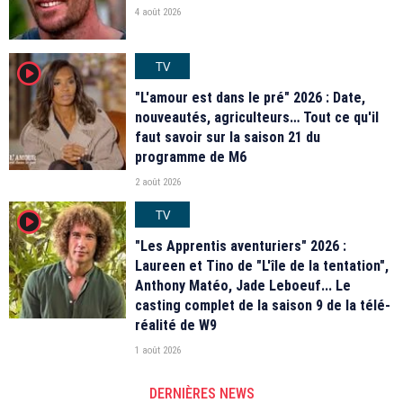
4 août 2026
TV
player2
"L'amour est dans le pré" 2026 : Date,
nouveautés, agriculteurs… Tout ce qu'il
faut savoir sur la saison 21 du
programme de M6
2 août 2026
TV
player2
"Les Apprentis aventuriers" 2026 :
Laureen et Tino de "L'île de la tentation",
Anthony Matéo, Jade Leboeuf... Le
casting complet de la saison 9 de la télé-
réalité de W9
1 août 2026
DERNIÈRES NEWS