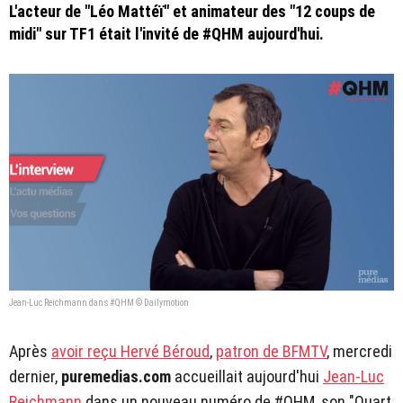
L'acteur de "Léo Mattéï" et animateur des "12 coups de
midi" sur TF1 était l'invité de #QHM aujourd'hui.
Jean-Luc Reichmann dans #QHM © Dailymotion
Après
avoir reçu Hervé Béroud
,
patron de BFMTV
, mercredi
dernier,
puremedias.com
accueillait aujourd'hui
Jean-Luc
Reichmann
dans un nouveau numéro de #QHM, son "Quart