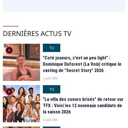
DERNIÈRES ACTUS TV
TV
player2
"Coté joueurs, c’est un peu light" :
Dominique Duforest (La Voix) critique le
casting de "Secret Story" 2026
6 août 2026
TV
player2
"La villa des coeurs brisés" de retour sur
TFX : Voici les 12 nouveaux candidats de
la saison 2026
6 août 2026