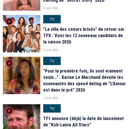
casting de "Secret Story" 2026
6 août 2026
TV
player2
"La villa des coeurs brisés" de retour sur
TFX : Voici les 12 nouveaux candidats de
la saison 2026
6 août 2026
TV
player2
"Pour la première fois, ils sont vraiment
seuls…" : Karine Le Marchand dévoile les
nouveautés des speed dating de "L'Amour
est dans le pré" 2026
5 août 2026
TV
player2
TF1 annonce (déjà) la date de lancement
de "Koh-Lanta All Stars"