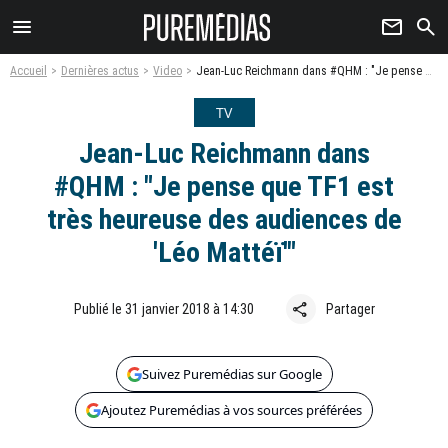
menu
newsletter
search
Accueil
Dernières actus
Video
Jean-Luc Reichmann dans #QHM : "Je pense que TF1 est très heureuse des audiences de 'Léo Mattéï'"
TV
Jean-Luc Reichmann dans
#QHM : "Je pense que TF1 est
très heureuse des audiences de
'Léo Mattéï'"
share
Publié le 31 janvier 2018 à 14:30
Partager
Suivez Puremédias sur Google
Ajoutez Puremédias à vos sources préférées