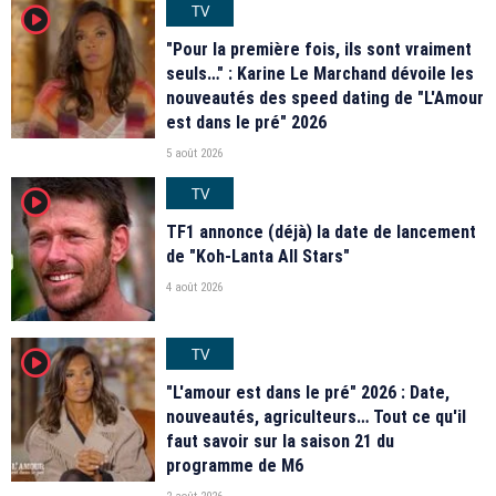
TV
player2
"Pour la première fois, ils sont vraiment
seuls…" : Karine Le Marchand dévoile les
nouveautés des speed dating de "L'Amour
est dans le pré" 2026
5 août 2026
TV
player2
TF1 annonce (déjà) la date de lancement
de "Koh-Lanta All Stars"
4 août 2026
TV
player2
"L'amour est dans le pré" 2026 : Date,
nouveautés, agriculteurs… Tout ce qu'il
faut savoir sur la saison 21 du
programme de M6