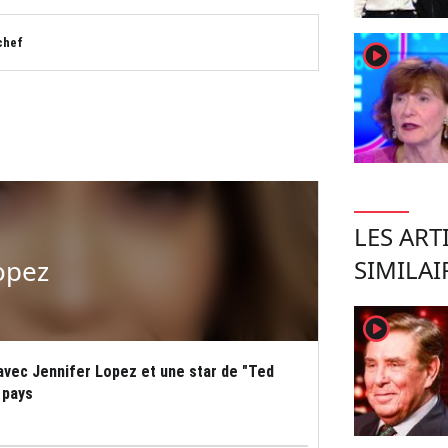
chef
player2
LES ART
opez
SIMILAI
player2
avec Jennifer Lopez et une star de "Ted
 pays