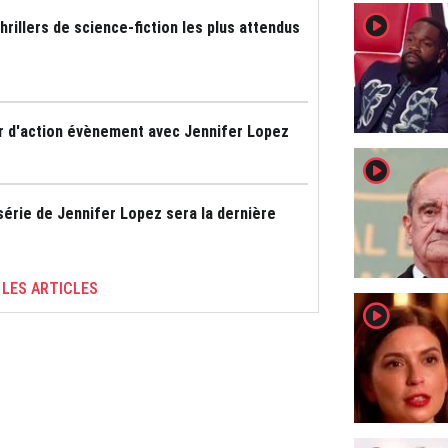
player2
thrillers de science-fiction les plus attendus
ler d'action évènement avec Jennifer Lopez
player2
 série de Jennifer Lopez sera la dernière
 LES ARTICLES
player2