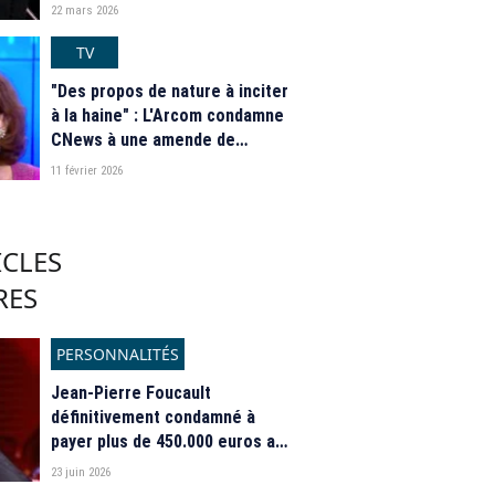
champions" sur France 2 ?
22 mars 2026
TV
"Des propos de nature à inciter
à la haine" : L'Arcom condamne
CNews à une amende de
100.000 euros après deux
11 février 2026
émissions de "L'heure des pros
2"
ICLES
RES
PERSONNALITÉS
Jean-Pierre Foucault
définitivement condamné à
payer plus de 450.000 euros au
Fisc après le rejet de son
23 juin 2026
pourvoi en cassation