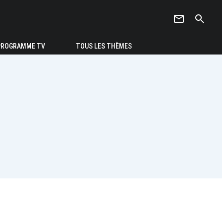
newsletter
search
PROGRAMME TV
TOUS LES THÈMES