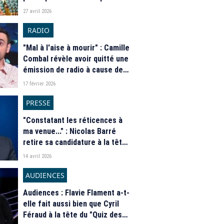
regard" l'année dernière et
27 avril 2026
qu'il l'a revue avant leur
mariage, elle tombe de haut
RADIO
"Mal à l'aise à mourir" : Camille
Combal révèle avoir quitté une
émission de radio à cause de
sa pudeur
17 février 2026
PRESSE
"Constatant les réticences à
ma venue..." : Nicolas Barré
retire sa candidature à la tête
de "Libération" face à
14 avril 2026
l'opposition de la rédaction
AUDIENCES
Audiences : Flavie Flament a-t-
elle fait aussi bien que Cyril
Féraud à la tête du "Quiz des