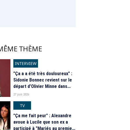
 MÊME THÈME
INTERVIEW
"Ça a a été très douloureux" :
Sidonie Bonnec revient sur le
départ d'Olivier Minne dans
"Tout le monde a son mot à
27 juin 2026
dire"
TV
"Ça me fait peur" : Alexandre
avoue à Lucile que son ex a
participé à "Mariés au premier