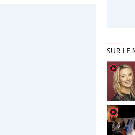
SUR LE
player2
player2