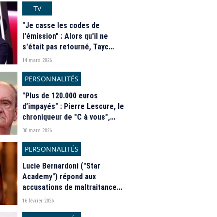
TV
"Je casse les codes de
l'émission" : Alors qu'il ne
s'était pas retourné, Tayc
rattrape un talent dans "The
14 mars 2026
Voice" sur TF1
PERSONNALITÉS
"Plus de 120.000 euros
d’impayés" : Pierre Lescure, le
chroniqueur de "C à vous",
dans le viseur de la justice
30 mars 2026
PERSONNALITÉS
Lucie Bernardoni ("Star
Academy") répond aux
accusations de maltraitance
sur sa fille
16 février 2026