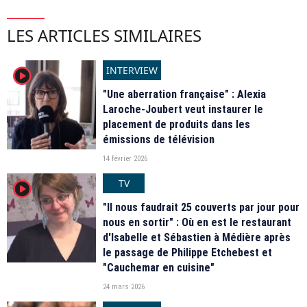
LES ARTICLES SIMILAIRES
INTERVIEW
player2
"Une aberration française" : Alexia
Laroche-Joubert veut instaurer le
placement de produits dans les
émissions de télévision
14 février 2026
TV
player2
"Il nous faudrait 25 couverts par jour pour
nous en sortir" : Où en est le restaurant
d'Isabelle et Sébastien à Médière après
le passage de Philippe Etchebest et
"Cauchemar en cuisine"
24 mars 2026