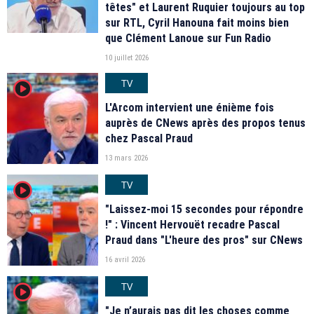
têtes" et Laurent Ruquier toujours au top
sur RTL, Cyril Hanouna fait moins bien
que Clément Lanoue sur Fun Radio
10 juillet 2026
TV
player2
L'Arcom intervient une énième fois
auprès de CNews après des propos tenus
chez Pascal Praud
13 mars 2026
TV
player2
"Laissez-moi 15 secondes pour répondre
!" : Vincent Hervouët recadre Pascal
Praud dans "L'heure des pros" sur CNews
16 avril 2026
TV
player2
"Je n’aurais pas dit les choses comme