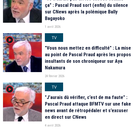
ça" : Pascal Praud sort (enfin) du silence
sur CNews après la polémique Bally
Bagayoko
1 avril 2026
TV
player2
"Vous nous mettez en difficulté" : La mise
au point de Pascal Praud après les propos
insultants de son chroniqueur sur Aya
Nakamura
24 février 2026
TV
player2
"J’aurais dû vérifier, c’est de ma faute" :
Pascal Praud attaque BFMTV sur une fake
news avant de rétropédaler et s’excuser
en direct sur CNews
4 avril 2026