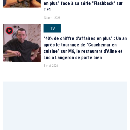
en plus" face à sa série "Flashback" sur
TF1
23 avril 2026
TV
player2
"40% de chiffre d'affaires en plus" : Un an
après le tournage de "Cauchemar en
cuisine" sur M6, le restaurant d'Aline et
Luc à Langeron se porte bien
6 mai 2026