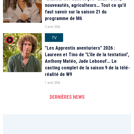
nouveautés, agriculteurs… Tout ce qu'il
faut savoir sur la saison 21 du
programme de M6
2 août 2026
TV
player2
"Les Apprentis aventuriers" 2026 :
Laureen et Tino de "L'île de la tentation",
Anthony Matéo, Jade Leboeuf... Le
casting complet de la saison 9 de la télé-
réalité de W9
1 août 2026
DERNIÈRES NEWS