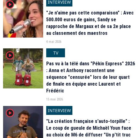
INTERVIEW
player2
"Je n'aime pas cette comparaison" : Avec
500.000 euros de gains, Sandy se
rapproche de Margaux et de sa 2e place
au classement des maestros
4 mai 2026
TV
player2
Pas vu à la télé dans "Pékin Express" 2026
: Anna et Anthony racontent une
séquence "censurée" lors de leur quart
de finale en équipe avec Laurent et
Frédéric
15 mai 2026
INTERVIEW
player2
"La création française s'auto-torpille" :
Le coup de gueule de Michaël Youn face
au choix de M6 de diffuser "Un p'tit truc