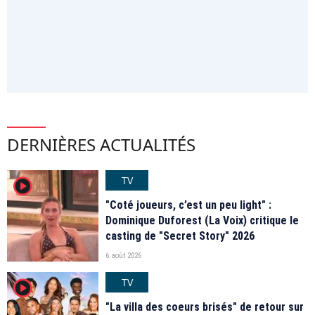
DERNIÈRES ACTUALITÉS
TV
player2
"Coté joueurs, c’est un peu light" :
Dominique Duforest (La Voix) critique le
casting de "Secret Story" 2026
6 août 2026
TV
player2
"La villa des coeurs brisés" de retour sur