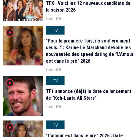
TFX : Voici les 12 nouveaux candidats de
la saison 2026
6 août 2026
TV
player2
"Pour la première fois, ils sont vraiment
seuls…" : Karine Le Marchand dévoile les
nouveautés des speed dating de "L'Amour
est dans le pré" 2026
5 août 2026
TV
player2
TF1 annonce (déjà) la date de lancement
de "Koh-Lanta All Stars"
4 août 2026
TV
player2
"L'amour est dans le pré" 2026 : Date,