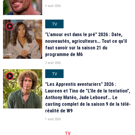
4 août 2026
TV
player2
"L'amour est dans le pré" 2026 : Date,
nouveautés, agriculteurs… Tout ce qu'il
faut savoir sur la saison 21 du
programme de M6
2 août 2026
TV
player2
"Les Apprentis aventuriers" 2026 :
Laureen et Tino de "L'île de la tentation",
Anthony Matéo, Jade Leboeuf... Le
casting complet de la saison 9 de la télé-
réalité de W9
1 août 2026
TV