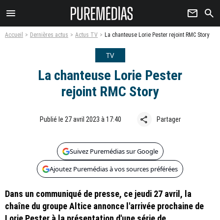
menu
newsletter
search
Accueil
Dernières actus
Actus TV
La chanteuse Lorie Pester rejoint RMC Story
TV
La chanteuse Lorie Pester
rejoint RMC Story
share
Publié le 27 avril 2023 à 17:40
Partager
Suivez Puremédias sur Google
Ajoutez Puremédias à vos sources préférées
Dans un communiqué de presse, ce jeudi 27 avril, la
chaîne du groupe Altice annonce l'arrivée prochaine de
Lorie Pester à la présentation d'une série de