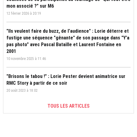
mon associé ?" sur M6
12 février 2026 à 20:19
"Ils veulent faire du buzz, de l’audience" : Lorie déterre et
fustige une séquence "gênante" de son passage dans "Y'a
pas photo" avec Pascal Bataille et Laurent Fontaine en
2001
10 novembre 2025 à 11:46
"Brisons le tabou !" : Lorie Pester devient animatrice sur
RMC Story à partir de ce soir
20 août 2023 à 18:02
TOUS LES ARTICLES