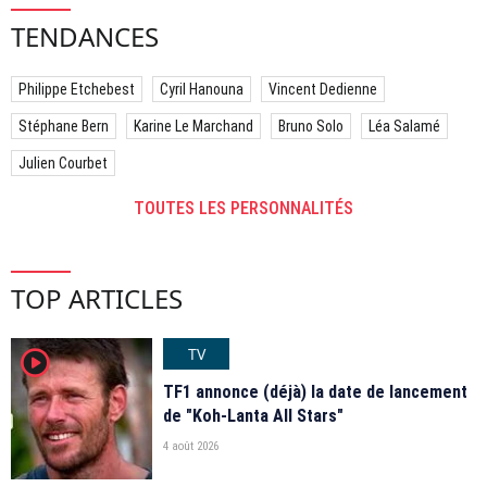
TENDANCES
Philippe Etchebest
Cyril Hanouna
Vincent Dedienne
Stéphane Bern
Karine Le Marchand
Bruno Solo
Léa Salamé
Julien Courbet
TOUTES LES PERSONNALITÉS
TOP ARTICLES
TV
player2
TF1 annonce (déjà) la date de lancement
de "Koh-Lanta All Stars"
4 août 2026