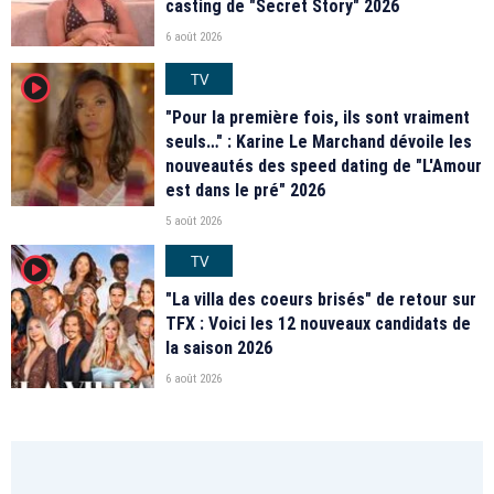
casting de "Secret Story" 2026
6 août 2026
TV
player2
"Pour la première fois, ils sont vraiment
seuls…" : Karine Le Marchand dévoile les
nouveautés des speed dating de "L'Amour
est dans le pré" 2026
5 août 2026
TV
player2
"La villa des coeurs brisés" de retour sur
TFX : Voici les 12 nouveaux candidats de
la saison 2026
6 août 2026