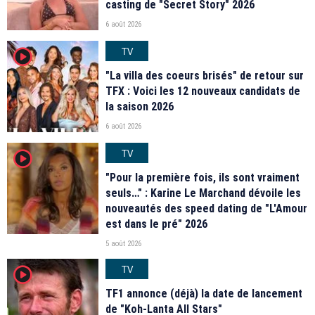
casting de "Secret Story" 2026
6 août 2026
TV
player2
"La villa des coeurs brisés" de retour sur
TFX : Voici les 12 nouveaux candidats de
la saison 2026
6 août 2026
TV
player2
"Pour la première fois, ils sont vraiment
seuls…" : Karine Le Marchand dévoile les
nouveautés des speed dating de "L'Amour
est dans le pré" 2026
5 août 2026
TV
player2
TF1 annonce (déjà) la date de lancement
de "Koh-Lanta All Stars"