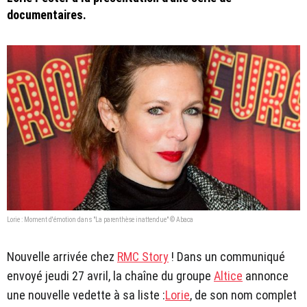
documentaires.
Lorie : Moment d'émotion dans "La parenthèse inattendue" © Abaca
Nouvelle arrivée chez
RMC Story
! Dans un communiqué
envoyé jeudi 27 avril, la chaîne du groupe
Altice
annonce
une nouvelle vedette à sa liste :
Lorie
, de son nom complet