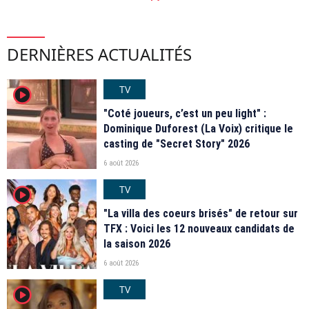
DERNIÈRES ACTUALITÉS
TV
player2
"Coté joueurs, c’est un peu light" :
Dominique Duforest (La Voix) critique le
casting de "Secret Story" 2026
6 août 2026
TV
player2
"La villa des coeurs brisés" de retour sur
TFX : Voici les 12 nouveaux candidats de
la saison 2026
6 août 2026
TV
player2