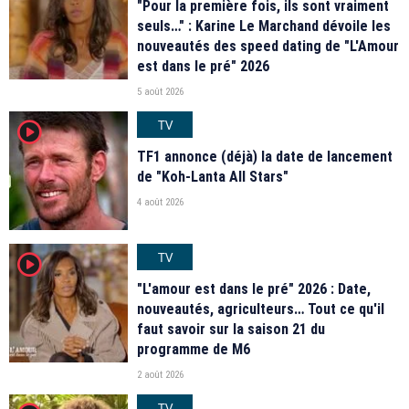
"Pour la première fois, ils sont vraiment
seuls…" : Karine Le Marchand dévoile les
nouveautés des speed dating de "L'Amour
est dans le pré" 2026
5 août 2026
TV
player2
TF1 annonce (déjà) la date de lancement
de "Koh-Lanta All Stars"
4 août 2026
TV
player2
"L'amour est dans le pré" 2026 : Date,
nouveautés, agriculteurs… Tout ce qu'il
faut savoir sur la saison 21 du
programme de M6
2 août 2026
TV