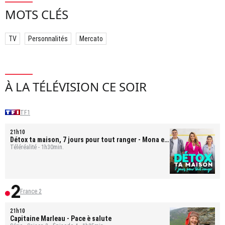
MOTS CLÉS
TV
Personnalités
Mercato
À LA TÉLÉVISION CE SOIR
TF1
21h10
Détox ta maison, 7 jours pour tout ranger
- Mona et
Bastien
Téléréalité - 1h30min.
France 2
21h10
Capitaine Marleau
- Pace è salute