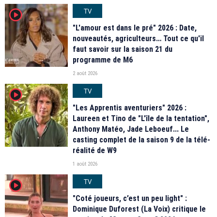
TV
player2
"L'amour est dans le pré" 2026 : Date,
nouveautés, agriculteurs… Tout ce qu'il
faut savoir sur la saison 21 du
programme de M6
2 août 2026
TV
player2
"Les Apprentis aventuriers" 2026 :
Laureen et Tino de "L'île de la tentation",
Anthony Matéo, Jade Leboeuf... Le
casting complet de la saison 9 de la télé-
réalité de W9
1 août 2026
TV
player2
"Coté joueurs, c’est un peu light" :
Dominique Duforest (La Voix) critique le