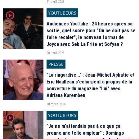
21 avril 2026
YOUTUBEURS
player2
Audiences YouTube : 24 heures après sa
sortie, quel score pour "On ne doit pas se
faire recaler", le nouveau format de
Joyca avec Seb La Frite et Sofyan ?
20 avril 2026
PRESSE
"La ringardise..." : Jean-Michel Aphatie et
Eric Naulleau s'écharpent à propos de la
couverture du magazine "Lui" avec
Adriana Karembeu
10 mars 2026
YOUTUBEURS
player2
"Je ne m'attendais pas à ce que ça
prenne une telle ampleur" : Domingo