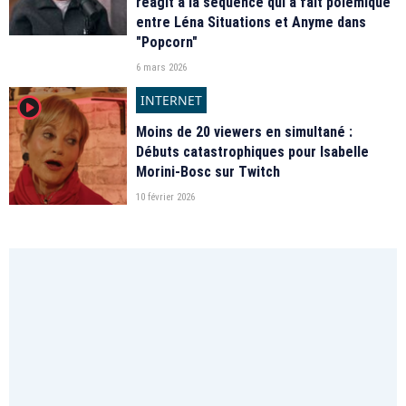
réagit à la séquence qui a fait polémique
entre Léna Situations et Anyme dans
"Popcorn"
6 mars 2026
INTERNET
player2
Moins de 20 viewers en simultané :
Débuts catastrophiques pour Isabelle
Morini-Bosc sur Twitch
10 février 2026