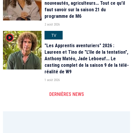
nouveautés, agriculteurs… Tout ce qu'il
faut savoir sur la saison 21 du
programme de M6
2 août 2026
TV
player2
"Les Apprentis aventuriers" 2026 :
Laureen et Tino de "L'île de la tentation",
Anthony Matéo, Jade Leboeuf... Le
casting complet de la saison 9 de la télé-
réalité de W9
1 août 2026
DERNIÈRES NEWS