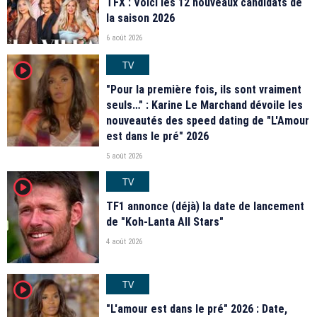
TFX : Voici les 12 nouveaux candidats de
la saison 2026
6 août 2026
TV
player2
"Pour la première fois, ils sont vraiment
seuls…" : Karine Le Marchand dévoile les
nouveautés des speed dating de "L'Amour
est dans le pré" 2026
5 août 2026
TV
player2
TF1 annonce (déjà) la date de lancement
de "Koh-Lanta All Stars"
4 août 2026
TV
player2
"L'amour est dans le pré" 2026 : Date,