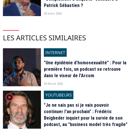
Patrick Sébastien ?
20 mars 2026
LES ARTICLES SIMILAIRES
INTERNET
"Une épidémie d’homosexualité" : Pour la
première fois, un podcast se retrouve
dans le viseur de l'Arcom
24 février 2026
YOUTUBEURS
player2
"Je ne sais pas si je vais pouvoir
continuer l'an prochain" : Frédéric
Beigbeder inquiet pour la survie de son
podcast, au "business model très fragile"