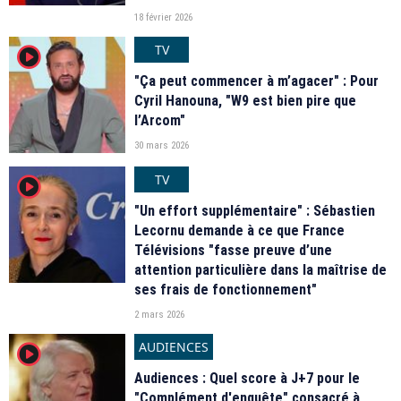
18 février 2026
TV
player2
"Ça peut commencer à m’agacer" : Pour
Cyril Hanouna, "W9 est bien pire que
l’Arcom"
30 mars 2026
TV
player2
"Un effort supplémentaire" : Sébastien
Lecornu demande à ce que France
Télévisions "fasse preuve d’une
attention particulière dans la maîtrise de
ses frais de fonctionnement"
2 mars 2026
AUDIENCES
player2
Audiences : Quel score à J+7 pour le
"Complément d'enquête" consacré à