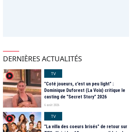
DERNIÈRES ACTUALITÉS
TV
player2
"Coté joueurs, c’est un peu light" :
Dominique Duforest (La Voix) critique le
casting de "Secret Story" 2026
6 août 2026
TV
player2
"La villa des coeurs brisés" de retour sur