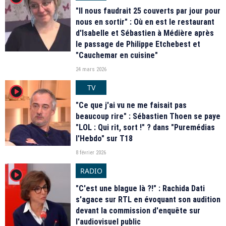
"Il nous faudrait 25 couverts par jour pour
nous en sortir" : Où en est le restaurant
d'Isabelle et Sébastien à Médière après
le passage de Philippe Etchebest et
"Cauchemar en cuisine"
24 mars 2026
TV
player2
"Ce que j'ai vu ne me faisait pas
beaucoup rire" : Sébastien Thoen se paye
"LOL : Qui rit, sort !" ? dans "Puremédias
l'Hebdo" sur T18
8 février 2026
RADIO
player2
"C'est une blague là ?!" : Rachida Dati
s'agace sur RTL en évoquant son audition
devant la commission d'enquête sur
l'audiovisuel public