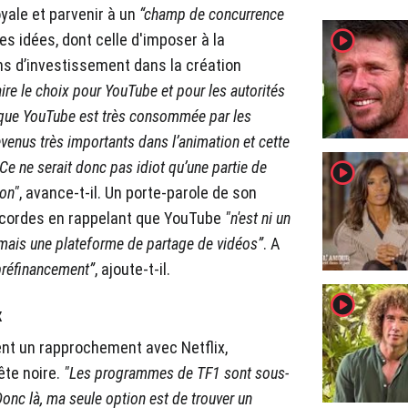
oyale et parvenir à un
“champ de concurrence
player2
es idées, dont celle d'imposer à la
ns d’investissement dans la création
aire le choix pour YouTube et pour les autorités
t que YouTube est très consommée par les
venus très importants dans l’animation et cette
player2
 Ce ne serait donc pas idiot qu’une partie de
ion"
, avance-t-il. Un porte-parole de son
s cordes en rappelant que YouTube
"n'est ni un
, mais une plateforme de partage de vidéos”
. A
préfinancement”
, ajoute-t-il.
player2
x
nt un rapprochement avec Netflix,
te noire.
"Les programmes de TF1 sont sous-
nc là, ma seule option est de trouver un