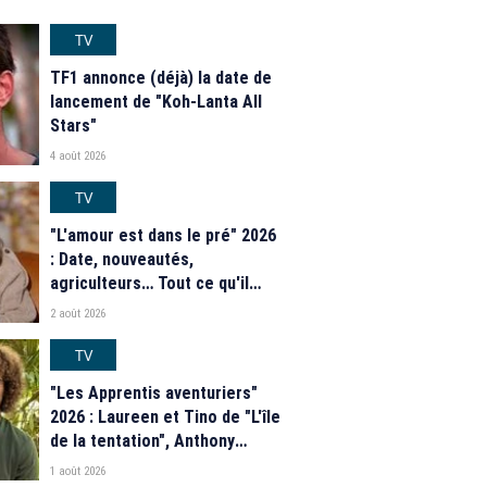
TV
TF1 annonce (déjà) la date de
lancement de "Koh-Lanta All
Stars"
4 août 2026
TV
"L'amour est dans le pré" 2026
: Date, nouveautés,
agriculteurs… Tout ce qu'il
faut savoir sur la saison 21 du
2 août 2026
programme de M6
TV
"Les Apprentis aventuriers"
2026 : Laureen et Tino de "L'île
de la tentation", Anthony
Matéo, Jade Leboeuf... Le
1 août 2026