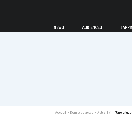
NEWS
AUDIENCES
ZAPPI
Accueil
Dernières actus
Actus TV
"Une situat