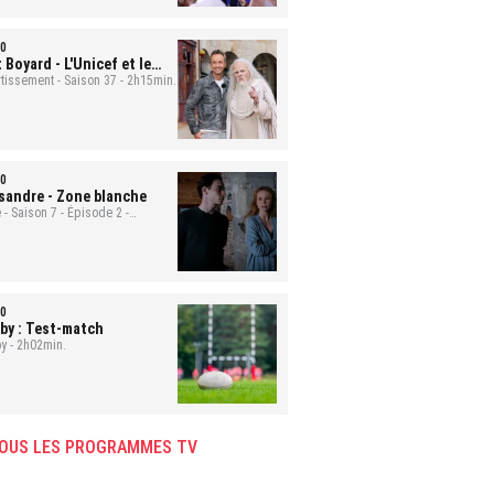
0
t Boyard
- L'Unicef et le
uge
rtissement - Saison 37 - 2h15min.
0
sandre
- Zone blanche
 - Saison 7 - Épisode 2 -
min.
0
by : Test-match
y - 2h02min.
OUS LES PROGRAMMES TV