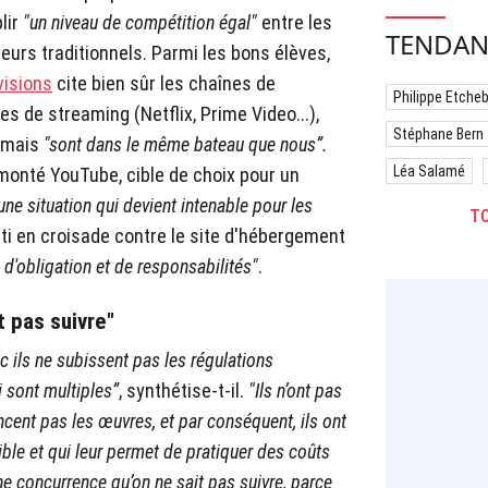
blir
"un niveau de compétition égal"
entre les
TENDAN
urs traditionnels. Parmi les bons élèves,
visions
cite bien sûr les chaînes de
Philippe Etche
es de streaming (Netflix, Prime Video...),
Stéphane Bern
ormais
"sont dans le même bateau que nous”.
Léa Salamé
monté YouTube, cible de choix pour un
une situation qui devient intenable pour les
TO
arti en croisade contre le site d'hébergement
, d'obligation et de responsabilités"
.
t pas suivre"
 ils ne subissent pas les régulations
i sont multiples”
, synthétise-t-il.
"Ils n’ont pas
cent pas les œuvres, et par conséquent, ils ont
ible et qui leur permet de pratiquer des coûts
une concurrence qu’on ne sait pas suivre, parce