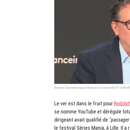
Bertrand Chameroy moque l'échec de la fusion entre TF1 et M6 ©
Le ver est dans le fruit pour
Rodolp
se nomme YouTube et dérégule total
dirigeant avait qualifié de
"passager 
le festival Séries Mania, à Lille. Il 