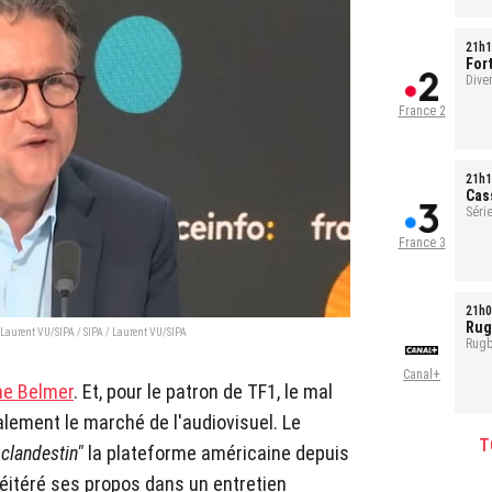
21h1
For
Ref
Dive
France 2
21h1
Cas
Série
1h35
France 3
21h0
Rug
 Laurent VU/SIPA / SIPA / Laurent VU/SIPA
Rugb
Canal+
he Belmer
. Et, pour le patron de TF1, le mal
ement le marché de l'audiovisuel. Le
T
clandestin"
la plateforme américaine depuis
a réitéré ses propos dans un entretien