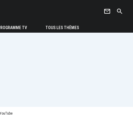
newsletter
search
PROGRAMME TV
TOUS LES THÈMES
t YouTube