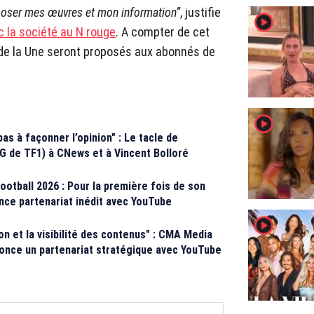
exposer mes œuvres et mon information”
, justifie
player2
c la société au N rouge
. A compter de cet
de la Une seront proposés aux abonnés de
player2
s à façonner l’opinion" : Le tacle de
 de TF1) à CNews et à Vincent Bolloré
otball 2026 : Pour la première fois de son
once partenariat inédit avec YouTube
player2
on et la visibilité des contenus" : CMA Media
once un partenariat stratégique avec YouTube