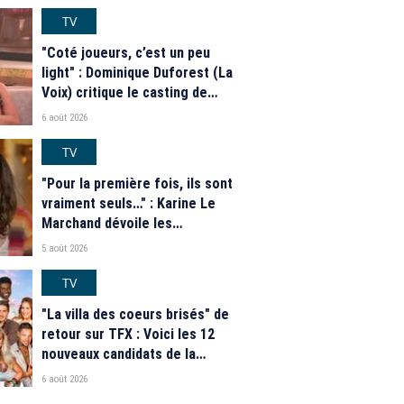
casting complet de la saison 9
de la télé-réalité de W9
TV
"Coté joueurs, c’est un peu
light" : Dominique Duforest (La
Voix) critique le casting de
"Secret Story" 2026
6 août 2026
TV
"Pour la première fois, ils sont
vraiment seuls…" : Karine Le
Marchand dévoile les
nouveautés des speed dating
5 août 2026
de "L'Amour est dans le pré"
2026
TV
"La villa des coeurs brisés" de
retour sur TFX : Voici les 12
nouveaux candidats de la
saison 2026
6 août 2026