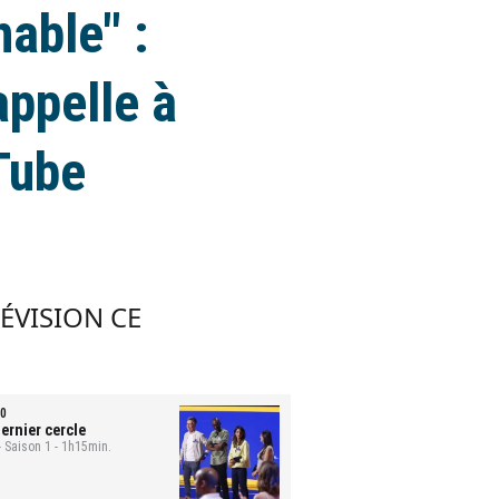
nable" :
ppelle à
Tube
LÉVISION CE
0
ernier cercle
- Saison 1 - 1h15min.