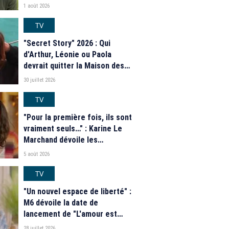
Matéo, Jade Leboeuf... Le
1 août 2026
casting complet de la saison 9
de la télé-réalité de W9
TV
"Secret Story" 2026 : Qui
d'Arthur, Léonie ou Paola
devrait quitter la Maison des
secrets ce soir ? Les
30 juillet 2026
estimations de notre sondage
TV
"Pour la première fois, ils sont
vraiment seuls…" : Karine Le
Marchand dévoile les
nouveautés des speed dating
5 août 2026
de "L'Amour est dans le pré"
2026
TV
"Un nouvel espace de liberté" :
M6 dévoile la date de
lancement de "L'amour est
dans le pré" 2026 et une
28 juillet 2026