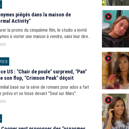
A
nymes piégés dans la maison de
player2
rmal Activity"
rer la promo du cinquième film, le studio a invité
mes à visiter une maison à vendre, sans leur dire
issait de la maison du film.
2015
player2
FICE
ice US : "Chair de poule" surprend, "Pan"
e son flop, "Crimson Peak" déçoit
amilial basé sur la série de romans pour ados a fait
 prévu et se hisse devant "Seul sur Mars".
player2
2015
A
 Cooper veut provoquer des "orgasmes