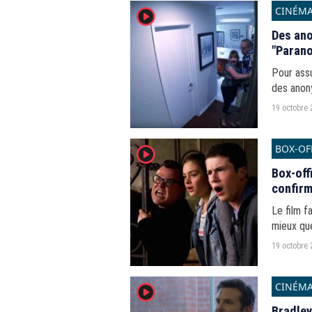
CINÉM
player2
Des ano
"Parano
Pour assu
des anony
qu'il s'ag
19 octobre 
BOX-OF
player2
Box-off
confirm
Le film f
mieux que
19 octobre 
CINÉM
player2
Bradley