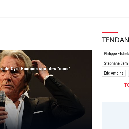
TENDAN
Philippe Etche
Stéphane Bern
rs de Cyril Hanouna sont des "cons"
Eric Antoine
TO