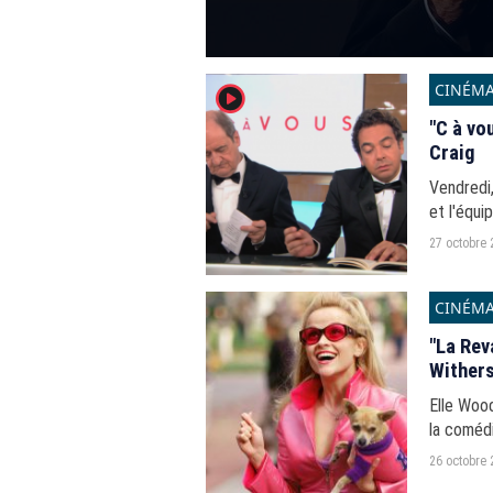
CINÉM
player2
"C à vo
Craig
Vendredi,
et l'équi
27 octobre 
CINÉM
"La Rev
Withers
Elle Wood
la comédi
26 octobre 