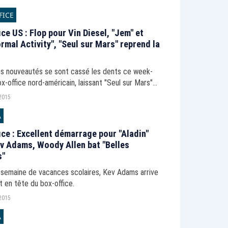
FICE
ice US : Flop pour Vin Diesel, "Jem" et
rmal Activity", "Seul sur Mars" reprend la
es nouveautés se sont cassé les dents ce week-
x-office nord-américain, laissant "Seul sur Mars"
e les commandes.
2015
A
ice : Excellent démarrage pour "Aladin"
v Adams, Woody Allen bat "Belles
s"
 semaine de vacances scolaires, Kev Adams arrive
 en tête du box-office.
2015
A