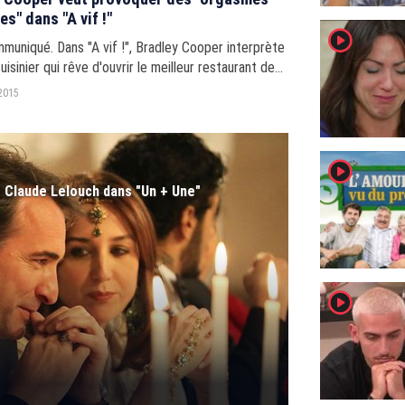
es" dans "A vif !"
player2
muniqué. Dans "A vif !", Bradley Cooper interprète
uisinier qui rêve d'ouvrir le meilleur restaurant de
2015
player2
 Claude Lelouch dans "Un + Une"
player2