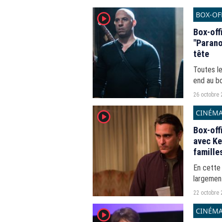
BOX-OF
player2
Box-off
"Parano
tête
Toutes l
end au bo
reprendr
26 octobre 
CINÉM
player2
Box-off
avec Ke
famille
En cette
largement
22 octobre 
CINÉM
player2