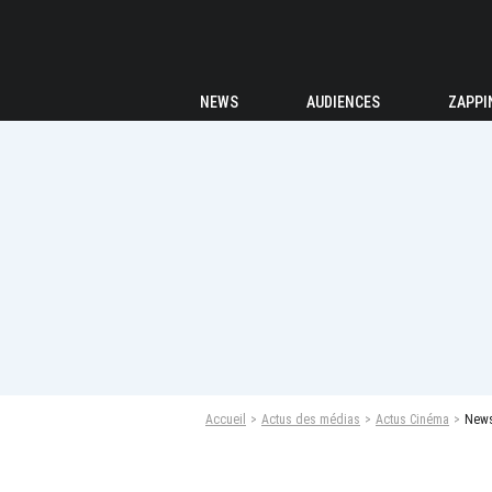
NEWS
AUDIENCES
ZAPPI
Accueil
Actus des médias
Actus Cinéma
News