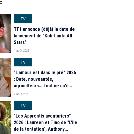
E
TV
TF1 annonce (déjà) la date de
lancement de "Koh-Lanta All
Stars"
4 août 2026
TV
"L'amour est dans le pré" 2026
: Date, nouveautés,
agriculteurs… Tout ce qu'il
faut savoir sur la saison 21 du
2 août 2026
programme de M6
TV
"Les Apprentis aventuriers"
2026 : Laureen et Tino de "L'île
de la tentation", Anthony