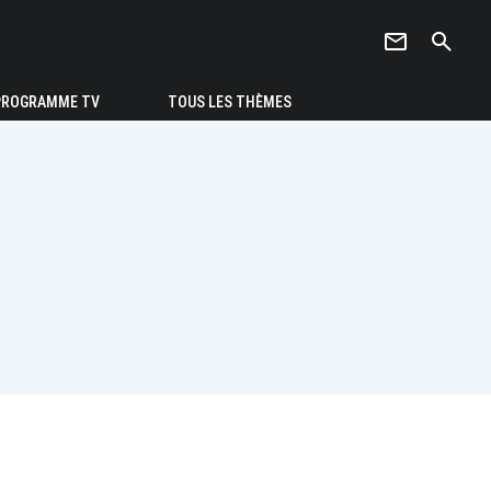
newsletter
search
PROGRAMME TV
TOUS LES THÈMES