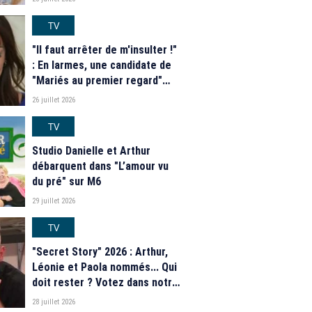
grande nouveauté pour Karine
Le Marchand
TV
"Il faut arrêter de m'insulter !"
: En larmes, une candidate de
"Mariés au premier regard"
dénonce le harcèlement
26 juillet 2026
qu'elle subit depuis la
diffusion de l'émission de M6
TV
Studio Danielle et Arthur
débarquent dans "L’amour vu
du pré" sur M6
29 juillet 2026
TV
"Secret Story" 2026 : Arthur,
Léonie et Paola nommés... Qui
doit rester ? Votez dans notre
sondage
28 juillet 2026