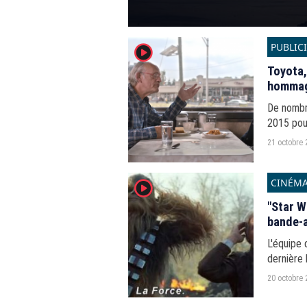
PUBLIC
player2
Toyota,
hommage
De nombr
2015 pour
vers le fu
21 octobre 
CINÉM
player2
"Star W
bande-a
L'équipe 
dernière 
salles du
20 octobre 