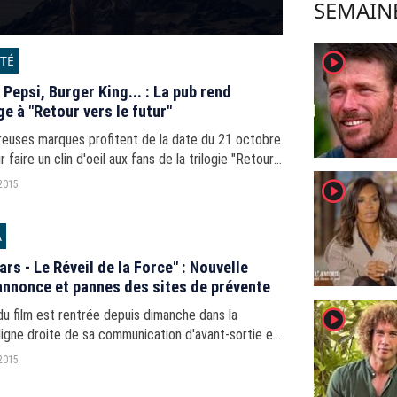
SEMAIN
player2
ITÉ
 Pepsi, Burger King... : La pub rend
 à "Retour vers le futur"
euses marques profitent de la date du 21 octobre
 faire un clin d'oeil aux fans de la trilogie "Retour
tur".
player2
2015
A
ars - Le Réveil de la Force" : Nouvelle
nnonce et pannes des sites de prévente
player2
du film est rentrée depuis dimanche dans la
ligne droite de sa communication d'avant-sortie en
 dernier opus de la saga "Star Wars".
2015