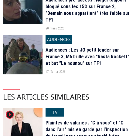
bloqué sous les 15% sur France 2,
"Demain nous appartient" très faible sur
TF1
20 mars 2026
AUDIENCES
Audiences : Les JO petit leader sur
France 3, M6 brille avec "Rasta Rockett"
et bat "Le nounou" sur TF1
17 février 2026
LES ARTICLES SIMILAIRES
TV
player2
Plaintes de salariés : "C à vous" et "C
dans l’air" mis en garde par l’inspection