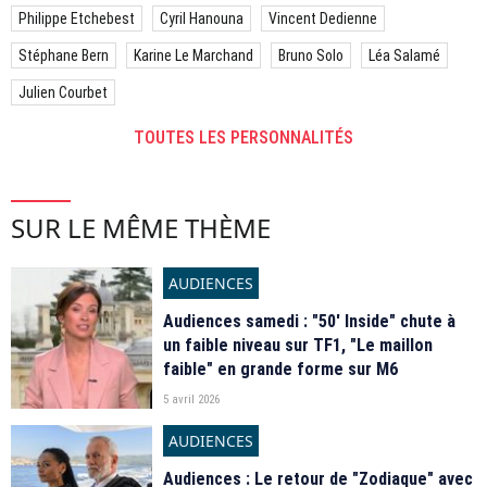
Philippe Etchebest
Cyril Hanouna
Vincent Dedienne
Stéphane Bern
Karine Le Marchand
Bruno Solo
Léa Salamé
Julien Courbet
TOUTES LES PERSONNALITÉS
SUR LE MÊME THÈME
AUDIENCES
Audiences samedi : "50' Inside" chute à
un faible niveau sur TF1, "Le maillon
faible" en grande forme sur M6
5 avril 2026
AUDIENCES
Audiences : Le retour de "Zodiaque" avec