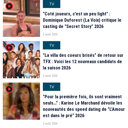
TV
player2
"Coté joueurs, c’est un peu light" :
Dominique Duforest (La Voix) critique le
casting de "Secret Story" 2026
6 août 2026
TV
player2
"La villa des coeurs brisés" de retour sur
TFX : Voici les 12 nouveaux candidats de
la saison 2026
6 août 2026
TV
player2
"Pour la première fois, ils sont vraiment
seuls…" : Karine Le Marchand dévoile les
nouveautés des speed dating de "L'Amour
est dans le pré" 2026
5 août 2026