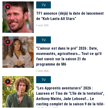
TV
player2
TF1 annonce (déjà) la date de lancement
de "Koh-Lanta All Stars"
4 août 2026
TV
player2
"L'amour est dans le pré" 2026 : Date,
nouveautés, agriculteurs… Tout ce qu'il
faut savoir sur la saison 21 du
programme de M6
2 août 2026
TV
player2
"Les Apprentis aventuriers" 2026 :
Laureen et Tino de "L'île de la tentation",
Anthony Matéo, Jade Leboeuf... Le
casting complet de la saison 9 de la télé-