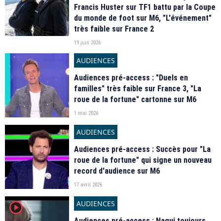
Francis Huster sur TF1 battu par la Coupe
du monde de foot sur M6, "L'événement"
très faible sur France 2
19 juin 2026
AUDIENCES
Audiences pré-access : "Duels en
familles" très faible sur France 3, "La
roue de la fortune" cartonne sur M6
1 mai 2026
AUDIENCES
Audiences pré-access : Succès pour "La
roue de la fortune" qui signe un nouveau
record d'audience sur M6
17 avril 2026
AUDIENCES
player2
Audiences pré-access : Nagui toujours