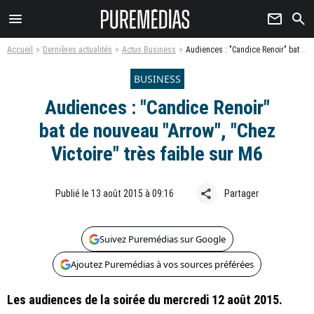
menu
newsletter
search
Accueil
Dernières actualités
Actus Business
Audiences : "Candice Renoir" bat de nouveau "Arrow", "Chez Victoire" très faible sur M6
BUSINESS
Audiences : "Candice Renoir"
bat de nouveau "Arrow", "Chez
Victoire" très faible sur M6
share
Publié le 13 août 2015 à 09:16
Partager
Suivez Puremédias sur Google
Ajoutez Puremédias à vos sources préférées
Les audiences de la soirée du mercredi 12 août 2015.