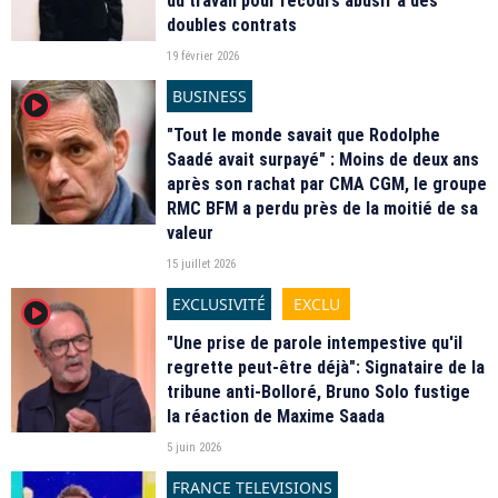
du travail pour recours abusif à des
doubles contrats
19 février 2026
BUSINESS
player2
"Tout le monde savait que Rodolphe
Saadé avait surpayé" : Moins de deux ans
après son rachat par CMA CGM, le groupe
RMC BFM a perdu près de la moitié de sa
valeur
15 juillet 2026
EXCLUSIVITÉ
EXCLU
player2
"Une prise de parole intempestive qu'il
regrette peut-être déjà": Signataire de la
tribune anti-Bolloré, Bruno Solo fustige
la réaction de Maxime Saada
5 juin 2026
FRANCE TELEVISIONS