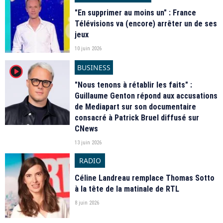
"En supprimer au moins un" : France
Télévisions va (encore) arrêter un de ses
jeux
10 juin 2026
BUSINESS
player2
"Nous tenons à rétablir les faits" :
Guillaume Genton répond aux accusations
de Mediapart sur son documentaire
consacré à Patrick Bruel diffusé sur
CNews
13 juin 2026
RADIO
Céline Landreau remplace Thomas Sotto
à la tête de la matinale de RTL
8 juin 2026