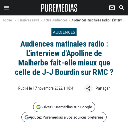
menu
newsletter
search
Accueil
Dernières news
Actus Audiences
Audiences matinales radio : L'interview d'Apolline de Malherbe fait-elle mieux que celle de J-J Bourdin sur RMC ?
AUDIENCES
Audiences matinales radio :
L'interview d'Apolline de
Malherbe fait-elle mieux que
celle de J-J Bourdin sur RMC ?
share
Publié le 17 novembre 2022 à 10:41
Partager
Suivez Puremédias sur Google
Ajoutez Puremédias à vos sources préférées