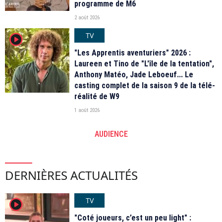
programme de M6
2 août 2026
TV
player2
"Les Apprentis aventuriers" 2026 :
Laureen et Tino de "L'île de la tentation",
Anthony Matéo, Jade Leboeuf... Le
casting complet de la saison 9 de la télé-
réalité de W9
1 août 2026
AUDIENCE
DERNIÈRES ACTUALITÉS
TV
player2
"Coté joueurs, c’est un peu light" :