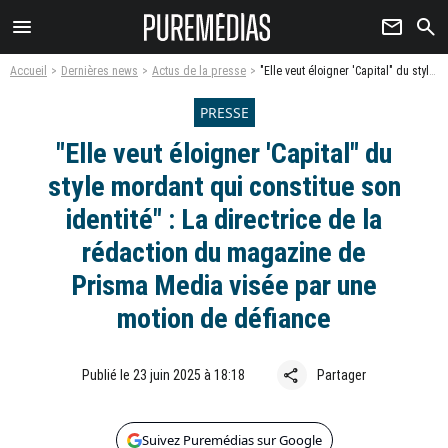
menu
newsletter
search
Accueil
Dernières news
Actus de la presse
"Elle veut éloigner 'Capital" du style mordant qui constitue son identité" : La directrice de la rédaction du magazine de Prisma Media visée par une motion de défiance
PRESSE
"Elle veut éloigner 'Capital" du
style mordant qui constitue son
identité" : La directrice de la
rédaction du magazine de
Prisma Media visée par une
motion de défiance
share
Publié le 23 juin 2025 à 18:18
Partager
Suivez Puremédias sur Google