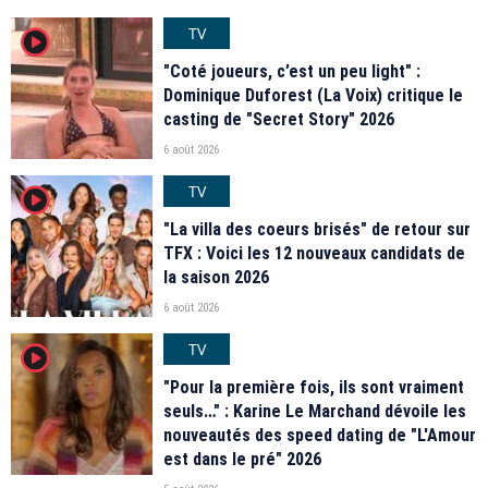
TV
player2
"Coté joueurs, c’est un peu light" :
Dominique Duforest (La Voix) critique le
casting de "Secret Story" 2026
6 août 2026
TV
player2
"La villa des coeurs brisés" de retour sur
TFX : Voici les 12 nouveaux candidats de
la saison 2026
6 août 2026
TV
player2
"Pour la première fois, ils sont vraiment
seuls…" : Karine Le Marchand dévoile les
nouveautés des speed dating de "L'Amour
est dans le pré" 2026