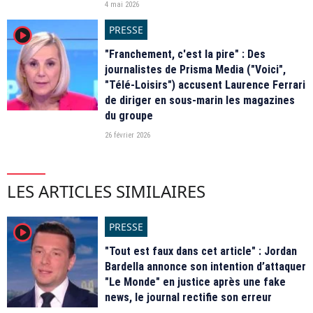
4 mai 2026
PRESSE
player2
"Franchement, c'est la pire" : Des
journalistes de Prisma Media ("Voici",
"Télé-Loisirs") accusent Laurence Ferrari
de diriger en sous-marin les magazines
du groupe
26 février 2026
LES ARTICLES SIMILAIRES
PRESSE
player2
"Tout est faux dans cet article" : Jordan
Bardella annonce son intention d’attaquer
"Le Monde" en justice après une fake
news, le journal rectifie son erreur