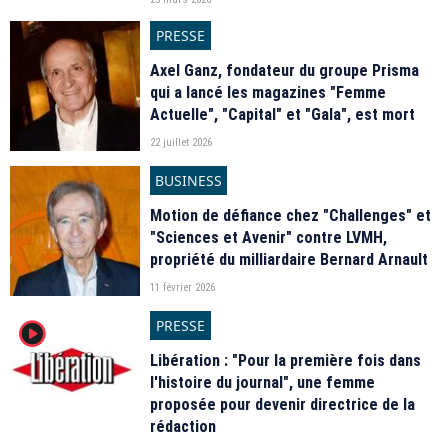
PRESSE
Axel Ganz, fondateur du groupe Prisma
qui a lancé les magazines "Femme
Actuelle", "Capital" et "Gala", est mort
22 juillet 2026
BUSINESS
Motion de défiance chez "Challenges" et
"Sciences et Avenir" contre LVMH,
propriété du milliardaire Bernard Arnault
11 février 2026
PRESSE
player2
Libération : "Pour la première fois dans
l'histoire du journal", une femme
proposée pour devenir directrice de la
rédaction