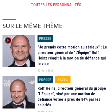
TOUTES LES PERSONNALITÉS
SUR LE MÊME THÈME
PRESSE
player2
"Je prends cette motion au sérieux" : Le
directeur général de "L'Équipe" Rolf
Heinz réagit à la motion de défiance qui
le vise
30 mars 2026
PRESSE
EXCLU
Rolf Heinz, directeur général du groupe
"L'Équipe", visé par une motion de
défiance votée à près de 84% par les
salariés
25 mars 2026