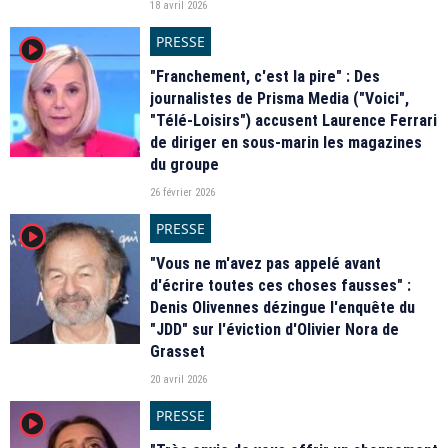
18 avril 2026
PRESSE
player2
"Franchement, c'est la pire" : Des
journalistes de Prisma Media ("Voici",
"Télé-Loisirs") accusent Laurence Ferrari
de diriger en sous-marin les magazines
du groupe
26 février 2026
PRESSE
player2
"Vous ne m'avez pas appelé avant
d'écrire toutes ces choses fausses" :
Denis Olivennes dézingue l'enquête du
"JDD" sur l'éviction d'Olivier Nora de
Grasset
20 avril 2026
PRESSE
player2