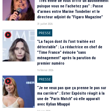
"Très envie de vous offrir un abonnement
puisque vous ne l'achetez pas" : Passe
d'armes entre Marine Tondelier et le
directeur adjoint du "Figaro Magazine"
31 juillet 2026
PRESSE
player2
"La façon dont ils l'ont traitée est
détestable" : La rédactrice en chef de
"Time France" évincée "sans
ménagement" après la parution du
premier numéro
16 février 2026
PRESSE
player2
“Je ne veux pas que ça prenne le pas sur
ma carrière” : Ester Expósito réagit à la
une de “Paris Match” où elle apparaît
avec Kylian Mbappé