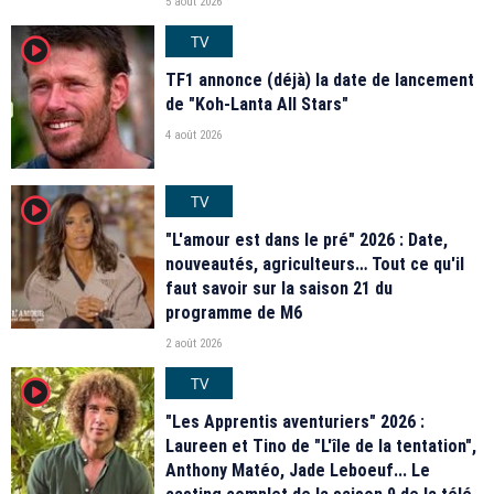
5 août 2026
TV
player2
TF1 annonce (déjà) la date de lancement
de "Koh-Lanta All Stars"
4 août 2026
TV
player2
"L'amour est dans le pré" 2026 : Date,
nouveautés, agriculteurs… Tout ce qu'il
faut savoir sur la saison 21 du
programme de M6
2 août 2026
TV
player2
"Les Apprentis aventuriers" 2026 :
Laureen et Tino de "L'île de la tentation",
Anthony Matéo, Jade Leboeuf... Le