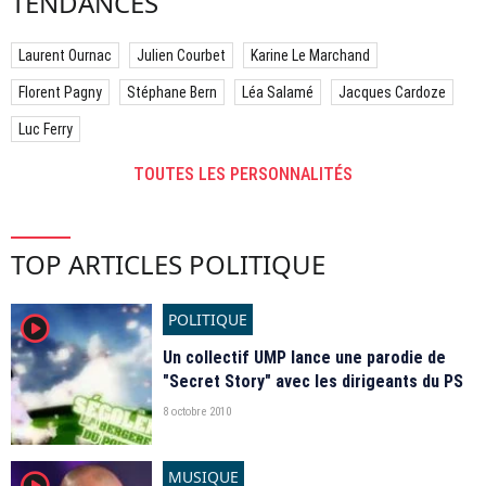
TENDANCES
Laurent Ournac
Julien Courbet
Karine Le Marchand
Florent Pagny
Stéphane Bern
Léa Salamé
Jacques Cardoze
Luc Ferry
TOUTES LES PERSONNALITÉS
TOP ARTICLES POLITIQUE
POLITIQUE
player2
Un collectif UMP lance une parodie de
"Secret Story" avec les dirigeants du PS
8 octobre 2010
MUSIQUE
player2