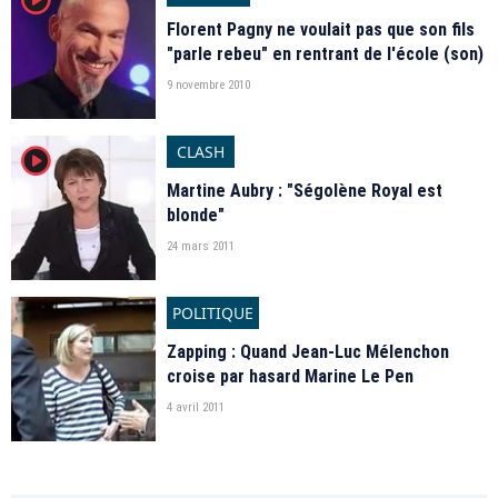
Florent Pagny ne voulait pas que son fils
"parle rebeu" en rentrant de l'école (son)
9 novembre 2010
CLASH
player2
Martine Aubry : "Ségolène Royal est
blonde"
24 mars 2011
POLITIQUE
Zapping : Quand Jean-Luc Mélenchon
croise par hasard Marine Le Pen
4 avril 2011