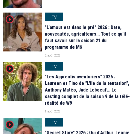
TV
player2
"L'amour est dans le pré" 2026 : Date,
nouveautés, agriculteurs… Tout ce qu'il
faut savoir sur la saison 21 du
programme de M6
2 août 2026
TV
player2
"Les Apprentis aventuriers" 2026 :
Laureen et Tino de "L'île de la tentation",
Anthony Matéo, Jade Leboeuf... Le
casting complet de la saison 9 de la télé-
réalité de W9
1 août 2026
TV
player2
"Secret Story" 2026 : Qui d'Arthur, Léonie