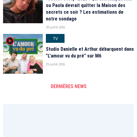
ou Paola devrait quitter la Maison des
secrets ce soir ? Les estimations de
notre sondage
30 juillet 2026
TV
player2
Studio Danielle et Arthur débarquent dans
"L’amour vu du pré" sur M6
29 juillet 2026
DERNIÈRES NEWS