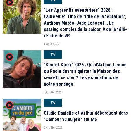
player2
"Les Apprentis aventuriers" 2026 :
Laureen et Tino de "L'île de la tentation",
Anthony Matéo, Jade Leboeuf... Le
casting complet de la saison 9 de la télé-
réalité de W9
1 août 2026
TV
player2
"Secret Story" 2026 : Qui d'Arthur, Léonie
ou Paola devrait quitter la Maison des
secrets ce soir ? Les estimations de
notre sondage
30 juillet 2026
TV
player2
Studio Danielle et Arthur débarquent dans
"L’amour vu du pré" sur M6
29 juillet 2026