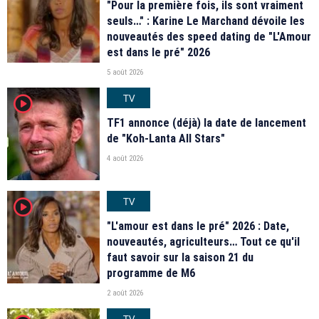
"Pour la première fois, ils sont vraiment
seuls…" : Karine Le Marchand dévoile les
nouveautés des speed dating de "L'Amour
est dans le pré" 2026
5 août 2026
TV
player2
TF1 annonce (déjà) la date de lancement
de "Koh-Lanta All Stars"
4 août 2026
TV
player2
"L'amour est dans le pré" 2026 : Date,
nouveautés, agriculteurs… Tout ce qu'il
faut savoir sur la saison 21 du
programme de M6
2 août 2026
TV