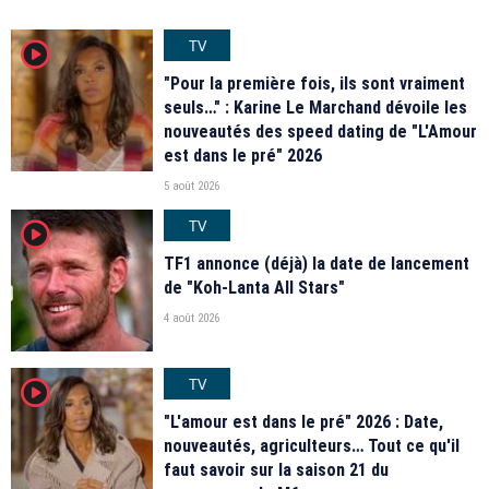
TV
player2
"Pour la première fois, ils sont vraiment
seuls…" : Karine Le Marchand dévoile les
nouveautés des speed dating de "L'Amour
est dans le pré" 2026
5 août 2026
TV
player2
TF1 annonce (déjà) la date de lancement
de "Koh-Lanta All Stars"
4 août 2026
TV
player2
"L'amour est dans le pré" 2026 : Date,
nouveautés, agriculteurs… Tout ce qu'il
faut savoir sur la saison 21 du