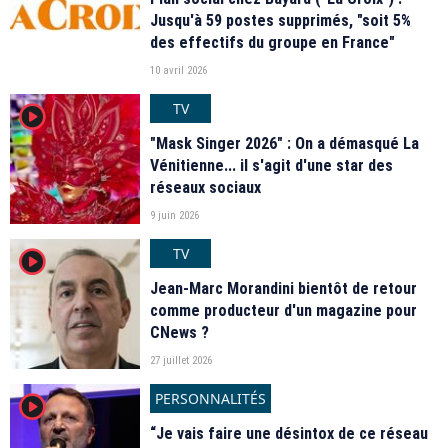
Jusqu'à 59 postes supprimés, "soit 5%
des effectifs du groupe en France"
10 avril 2026
TV
player2
"Mask Singer 2026" : On a démasqué La
Vénitienne... il s'agit d'une star des
réseaux sociaux
9 juin 2026
TV
player2
Jean-Marc Morandini bientôt de retour
comme producteur d'un magazine pour
CNews ?
27 juillet 2026
PERSONNALITÉS
player2
“Je vais faire une désintox de ce réseau