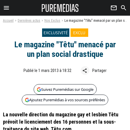
menu
newsletter
search
Accueil
Dernières actus
Nos Exclus
Le magazine "Têtu" menacé par un plan social drastique
EXCLUSIVITÉ
EXCLU
Le magazine "Têtu" menacé par
un plan social drastique
share
Publié le 1 mars 2013 à 18:32
Partager
Suivez Puremédias sur Google
Ajoutez Puremédias à vos sources préférées
La nouvelle direction du magazine gay et lesbien Têtu
prévoit le licenciement des 16 personnes et la sous-
traitance du site web, Têtu.com