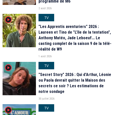
programme de M6
2 août 2026
TV
player2
"Les Apprentis aventuriers" 2026 :
Laureen et Tino de "L'île de la tentation",
Anthony Matéo, Jade Leboeuf... Le
casting complet de la saison 9 de la télé-
réalité de W9
1 août 2026
TV
player2
"Secret Story" 2026 : Qui d'Arthur, Léonie
ou Paola devrait quitter la Maison des
secrets ce soir ? Les estimations de
notre sondage
30 juillet 2026
TV
player2