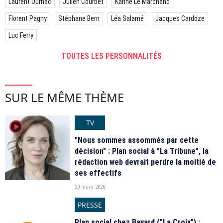
Laurent Ournac
Julien Courbet
Karine Le Marchand
Florent Pagny
Stéphane Bern
Léa Salamé
Jacques Cardoze
Luc Ferry
TOUTES LES PERSONNALITÉS
SUR LE MÊME THÈME
TV
player2
"Nous sommes assommés par cette
décision" : Plan social à "La Tribune", la
rédaction web devrait perdre la moitié de
ses effectifs
20 mars 2026
PRESSE
Plan social chez Bayard ("La Croix") :