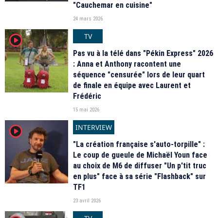
"Cauchemar en cuisine"
24 mars 2026
TV
player2
Pas vu à la télé dans "Pékin Express" 2026
: Anna et Anthony racontent une
séquence "censurée" lors de leur quart
de finale en équipe avec Laurent et
Frédéric
15 mai 2026
INTERVIEW
player2
"La création française s'auto-torpille" :
Le coup de gueule de Michaël Youn face
au choix de M6 de diffuser "Un p'tit truc
en plus" face à sa série "Flashback" sur
TF1
23 avril 2026