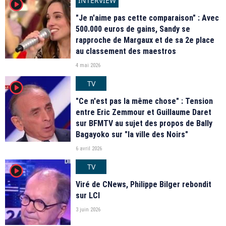
INTERVIEW
player2
"Je n'aime pas cette comparaison" : Avec
500.000 euros de gains, Sandy se
rapproche de Margaux et de sa 2e place
au classement des maestros
4 mai 2026
TV
player2
"Ce n'est pas la même chose" : Tension
entre Eric Zemmour et Guillaume Daret
sur BFMTV au sujet des propos de Bally
Bagayoko sur "la ville des Noirs"
6 avril 2026
TV
player2
Viré de CNews, Philippe Bilger rebondit
sur LCI
3 juin 2026