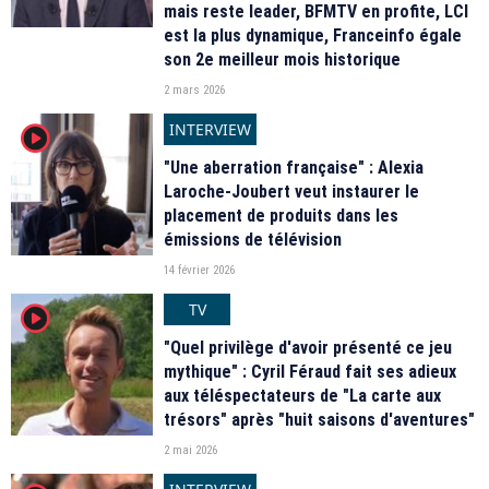
mais reste leader, BFMTV en profite, LCI
est la plus dynamique, Franceinfo égale
son 2e meilleur mois historique
2 mars 2026
INTERVIEW
player2
"Une aberration française" : Alexia
Laroche-Joubert veut instaurer le
placement de produits dans les
émissions de télévision
14 février 2026
TV
player2
"Quel privilège d'avoir présenté ce jeu
mythique" : Cyril Féraud fait ses adieux
aux téléspectateurs de "La carte aux
trésors" après "huit saisons d'aventures"
2 mai 2026