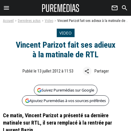
menu
newsletter
search
Accueil
Dernières actus
Video
Vincent Parizot fait ses adieux à la matinale de RTL
VIDEO
Vincent Parizot fait ses adieux
à la matinale de RTL
share
Publié le 13 juillet 2012 à 11:53
Partager
Suivez Puremédias sur Google
Ajoutez Puremédias à vos sources préférées
Ce matin, Vincent Parizot a présenté sa dernière
matinale sur RTL, il sera remplacé à la rentrée par
Laurent Bazin.