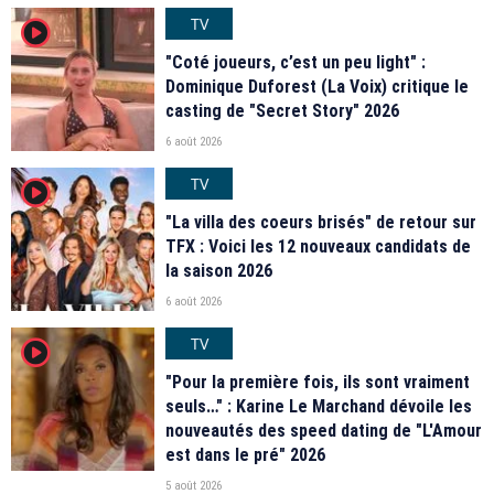
TV
player2
"Coté joueurs, c’est un peu light" :
Dominique Duforest (La Voix) critique le
casting de "Secret Story" 2026
6 août 2026
TV
player2
"La villa des coeurs brisés" de retour sur
TFX : Voici les 12 nouveaux candidats de
la saison 2026
6 août 2026
TV
player2
"Pour la première fois, ils sont vraiment
seuls…" : Karine Le Marchand dévoile les
nouveautés des speed dating de "L'Amour
est dans le pré" 2026
5 août 2026