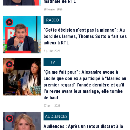
matinale de RTL
20 février 2026
RADIO
player2
"Cette décision n'est pas la mienne" : Au
bord des larmes, Thomas Sotto a fait ses
adieux à RTL
3 juillet 2026
TV
player2
"Ça me fait peur" : Alexandre avoue à
Lucile que son ex a participé à "Mariés au
premier regard" l'année dernière et qu'il
l'a revue avant leur mariage, elle tombe
de haut
27 avril 2026
AUDIENCES
player2
Audiences : Après un retour discret à la