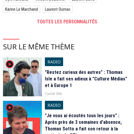
Karine Le Marchand
Laurent Ournac
TOUTES LES PERSONNALITÉS
SUR LE MÊME THÈME
RADIO
player2
"Restez curieux des autres" : Thomas
Isle a fait ses adieux à "Culture Médias"
et à Europe 1
3 juillet 2026
RADIO
player2
"Je vous ai écoutés tous les jours" :
Après près de 3 semaines d'absence,
Thomas Sotto a fait son retour à la