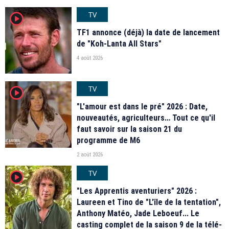
TV
player2
TF1 annonce (déjà) la date de lancement
de "Koh-Lanta All Stars"
4 août 2026
TV
player2
"L'amour est dans le pré" 2026 : Date,
nouveautés, agriculteurs… Tout ce qu'il
faut savoir sur la saison 21 du
programme de M6
2 août 2026
TV
player2
"Les Apprentis aventuriers" 2026 :
Laureen et Tino de "L'île de la tentation",
Anthony Matéo, Jade Leboeuf... Le
casting complet de la saison 9 de la télé-