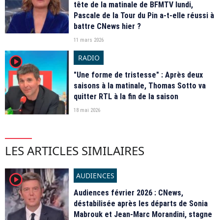
tête de la matinale de BFMTV lundi,
Pascale de la Tour du Pin a-t-elle réussi à
battre CNews hier ?
11 mars 2026
RADIO
player2
"Une forme de tristesse" : Après deux
saisons à la matinale, Thomas Sotto va
quitter RTL à la fin de la saison
18 mai 2026
LES ARTICLES SIMILAIRES
AUDIENCES
player2
Audiences février 2026 : CNews,
déstabilisée après les départs de Sonia
Mabrouk et Jean-Marc Morandini, stagne