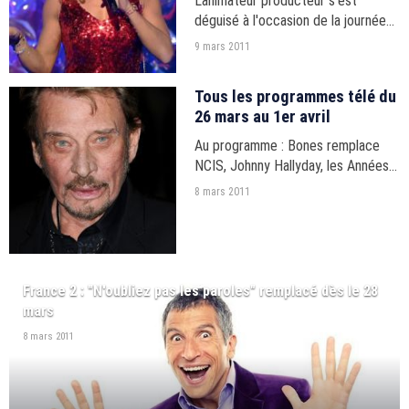
L'animateur producteur s'est
déguisé à l'occasion de la journée
de la femme.
9 mars 2011
Tous les programmes télé du
26 mars au 1er avril
Au programme : Bones remplace
NCIS, Johnny Hallyday, les Années
bonheur, Equipe de France de foot,
8 mars 2011
6e sens, D&co, Années 80, etc.
France 2 : "N'oubliez pas les paroles" remplacé dès le 28
mars
8 mars 2011