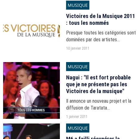
MUSIQUE
Victoires de la Musique 2011
: tous les nommés
Presque toutes les catégories sont
dominées par des artistes
masculins.
10 janvier 2011
MUSIQUE
Nagui : "Il est fort probable
que je ne présente pas les
Victoires de la musique"
Il annonce un nouveau projet et la
diffusion de Taratata
exclusivement sur France 2.
1 janvier 2011
MUSIQUE
M6 a failli récupérer la