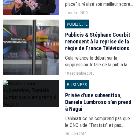
place" a réalisé son meilleur score
depuis sa création en 2006.
1 octobre 2010
PUBLICITÉ
Publicis & Stéphane Courbit
renoncent à la reprise de la
régie de France Télévisions
Cela relance le débat sur la
suppression totale de la pub à la
télé publique.
10 septembre 2010
BUSINESS
Privée d'une subvention,
Daniela Lumbroso s'en prend
à Nagui
L'animatrice ne comprend pas que
le CNC aide "Taratata" et pas
"Chabada" qu'elle produit.
20 juillet 2010