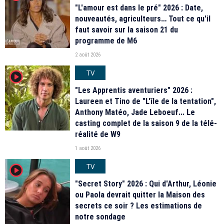
"L'amour est dans le pré" 2026 : Date,
nouveautés, agriculteurs… Tout ce qu'il
faut savoir sur la saison 21 du
programme de M6
2 août 2026
TV
player2
"Les Apprentis aventuriers" 2026 :
Laureen et Tino de "L'île de la tentation",
Anthony Matéo, Jade Leboeuf... Le
casting complet de la saison 9 de la télé-
réalité de W9
1 août 2026
TV
player2
"Secret Story" 2026 : Qui d'Arthur, Léonie
ou Paola devrait quitter la Maison des
secrets ce soir ? Les estimations de
notre sondage