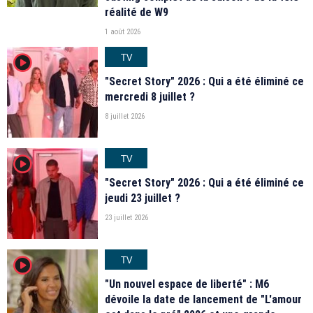
réalité de W9
1 août 2026
TV
player2
"Secret Story" 2026 : Qui a été éliminé ce
mercredi 8 juillet ?
8 juillet 2026
TV
player2
"Secret Story" 2026 : Qui a été éliminé ce
jeudi 23 juillet ?
23 juillet 2026
TV
player2
"Un nouvel espace de liberté" : M6
dévoile la date de lancement de "L'amour