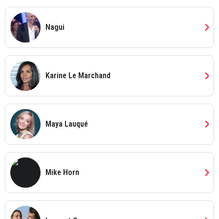
chevron_right
Nagui
chevron_right
Karine Le Marchand
chevron_right
Maya Lauqué
chevron_right
Mike Horn