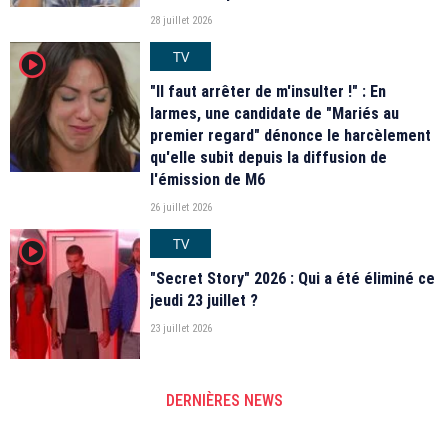
28 juillet 2026
TV
player2
"Il faut arrêter de m'insulter !" : En
larmes, une candidate de "Mariés au
premier regard" dénonce le harcèlement
qu'elle subit depuis la diffusion de
l'émission de M6
26 juillet 2026
TV
player2
"Secret Story" 2026 : Qui a été éliminé ce
jeudi 23 juillet ?
23 juillet 2026
DERNIÈRES NEWS