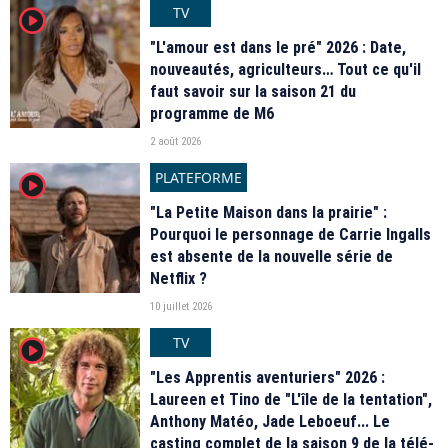
TV
player2
"L'amour est dans le pré" 2026 : Date,
nouveautés, agriculteurs… Tout ce qu'il
faut savoir sur la saison 21 du
programme de M6
2 août 2026
PLATEFORME
player2
"La Petite Maison dans la prairie" :
Pourquoi le personnage de Carrie Ingalls
est absente de la nouvelle série de
Netflix ?
10 juillet 2026
TV
player2
"Les Apprentis aventuriers" 2026 :
Laureen et Tino de "L'île de la tentation",
Anthony Matéo, Jade Leboeuf... Le
casting complet de la saison 9 de la télé-