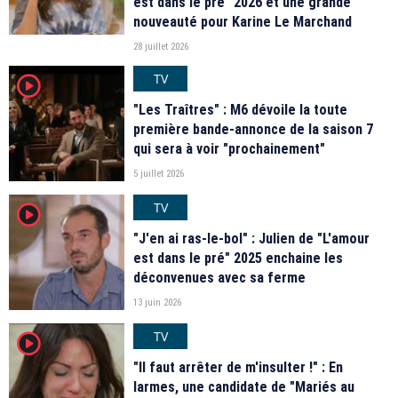
est dans le pré" 2026 et une grande
nouveauté pour Karine Le Marchand
28 juillet 2026
TV
player2
"Les Traîtres" : M6 dévoile la toute
première bande-annonce de la saison 7
qui sera à voir "prochainement"
5 juillet 2026
TV
player2
"J'en ai ras-le-bol" : Julien de "L'amour
est dans le pré" 2025 enchaine les
déconvenues avec sa ferme
13 juin 2026
TV
player2
"Il faut arrêter de m'insulter !" : En
larmes, une candidate de "Mariés au