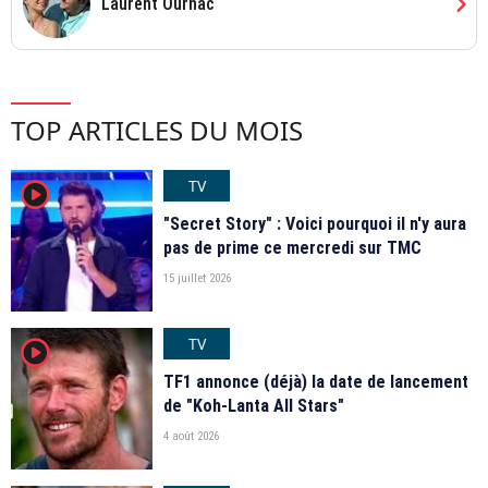
chevron_right
Laurent Ournac
TOP ARTICLES DU MOIS
TV
player2
"Secret Story" : Voici pourquoi il n'y aura
pas de prime ce mercredi sur TMC
15 juillet 2026
TV
player2
TF1 annonce (déjà) la date de lancement
de "Koh-Lanta All Stars"
4 août 2026