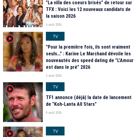
"La villa des coeurs brisés" de retour sur
TFX : Voici les 12 nouveaux candidats de
la saison 2026
6 août 2026
TV
player2
"Pour la première fois, ils sont vraiment
seuls…" : Karine Le Marchand dévoile les
nouveautés des speed dating de "L'Amour
est dans le pré" 2026
5 août 2026
TV
player2
TF1 annonce (déjà) la date de lancement
de "Koh-Lanta All Stars"
4 août 2026
TV
player2