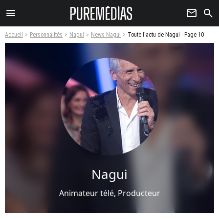
menu
newsletter
search
Accueil
Personnalités
Nagui
News Nagui
Toute l'actu de Nagui - Page 10
Nagui
Animateur télé, Producteur