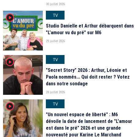
30 juillet 2026
TV
player2
Studio Danielle et Arthur débarquent dans
"L’amour vu du pré" sur M6
29 juillet 2026
TV
player2
"Secret Story" 2026 : Arthur, Léonie et
Paola nommés... Qui doit rester ? Votez
dans notre sondage
28 juillet 2026
TV
player2
"Un nouvel espace de liberté" : M6
dévoile la date de lancement de "L'amour
est dans le pré" 2026 et une grande
nouveauté pour Karine Le Marchand