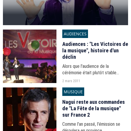
AUDIENCES
Audiences : "Les Victoires de
la musique", histoire d'un
déclin
Alors que l'audience de la
cérémonie était plutôt stable
depuis 2008, elle s'est effondrée
2 mars 2011
cette année. Analyse.
MUSIQUE
Nagui reste aux commandes
de "La Fête de la musique"
sur France 2
Comme l'an passé, l'émission se
déroulera en province.