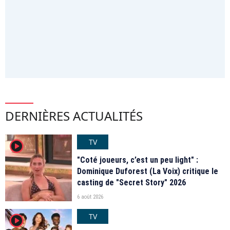
DERNIÈRES ACTUALITÉS
TV
player2
"Coté joueurs, c’est un peu light" :
Dominique Duforest (La Voix) critique le
casting de "Secret Story" 2026
6 août 2026
TV
player2