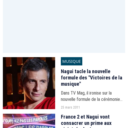
MUSIQUE
Nagui tacle la nouvelle
formule des "Victoires de la
musique"
Dans TV Mag, il ironise sur la
nouvelle formule de la cérémonie
qu'il n'a pas produit et pas présenté
25 mars 2011
cette année.
France 2 et Nagui vont
consacrer un prime aux