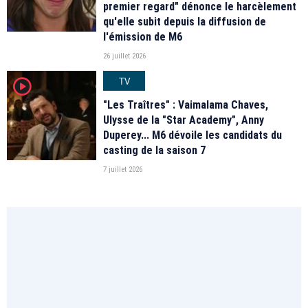
premier regard" dénonce le harcèlement
qu'elle subit depuis la diffusion de
l'émission de M6
26 juillet 2026
TV
player2
"Les Traîtres" : Vaimalama Chaves,
Ulysse de la "Star Academy", Anny
Duperey... M6 dévoile les candidats du
casting de la saison 7
7 juillet 2026