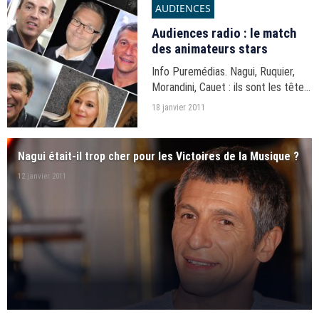
AUDIENCES
Audiences radio : le match
des animateurs stars
Info Puremédias. Nagui, Ruquier,
Morandini, Cauet : ils sont les têtes
d'affiche des grandes radios
18 janvier 2011
nationales. Animateur par animateur,
tranche par tranche, découvrez
quels sont les...
Nagui était-il trop cher pour les Victoires de la Musique ?
12 janvier 2011