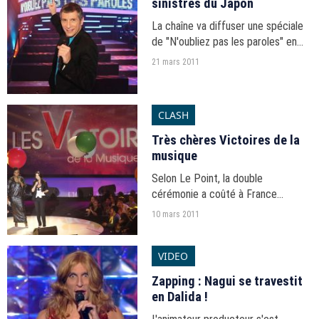
sinistrés du Japon
La chaîne va diffuser une spéciale
de "N'oubliez pas les paroles" en
prime time.
21 mars 2011
CLASH
Très chères Victoires de la
musique
Selon Le Point, la double
cérémonie a coûté à France
Télévisions 400 000 euros de plus
10 mars 2011
que l'édition précédente.
VIDEO
Zapping : Nagui se travestit
en Dalida !