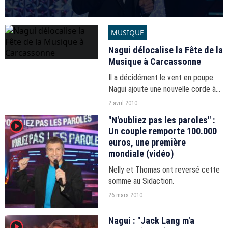
MUSIQUE
Nagui délocalise la Fête de la
Musique à Carcassonne
Il a décidément le vent en poupe.
Nagui ajoute une nouvelle corde à
son arc en décrochant l'animation
2 avril 2010
et la production de la Fête de la
"N'oubliez pas les paroles" :
player2
Musique, cette année sur France 2.
Un couple remporte 100.000
Et, pour...
euros, une première
mondiale (vidéo)
Nelly et Thomas ont reversé cette
somme au Sidaction.
26 mars 2010
Nagui : "Jack Lang m'a
player2