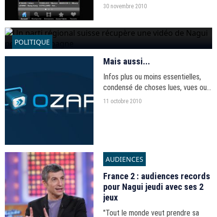
30 novembre 2010
POLITIQUE
Un parti régional suisse récupère une vidéo de Nagui
Mais aussi...
pour sa campagne
Infos plus ou moins essentielles,
14 octobre 2010
condensé de choses lues, vues ou
entendues par la rédaction.
11 octobre 2010
AUDIENCES
France 2 : audiences records
pour Nagui jeudi avec ses 2
jeux
"Tout le monde veut prendre sa