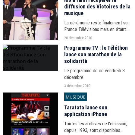
diffusion des Victoires de la
musique
La cérémonie reste finalement sur
France Télévisions mais en étant
remaniée, Nagui ayant perdu la
20 décembre 2010
production de la soirée.
Programme TV : le Téléthon
lance son marathon de la
solidarité
Le programme de ce vendredi 3
décembre
3 décembre 2010
MUSIQUE
Taratata lance son
application iPhone
Toutes les archives de l'émission,
depuis 1993, sont disponibles.