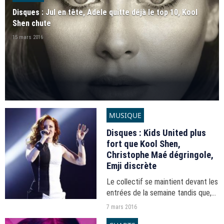
Disques : Jul en tête, Adele quitte déjà le top 10, Kool
Shen chute
15 mars 2016
MUSIQUE
Disques : Kids United plus
fort que Kool Shen,
Christophe Maé dégringole,
Emji discrète
Le collectif se maintient devant les
entrées de la semaine tandis que,
côté singles, Christophe Maé peine
7 mars 2016
à se maintenir, contrairement à