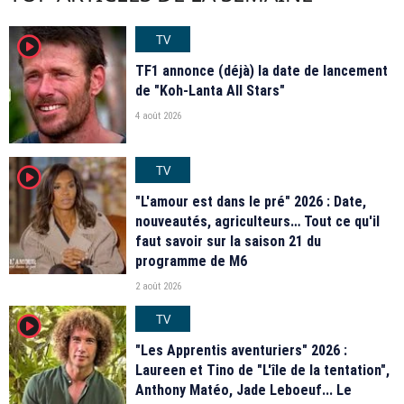
TV
player2
TF1 annonce (déjà) la date de lancement
de "Koh-Lanta All Stars"
4 août 2026
TV
player2
"L'amour est dans le pré" 2026 : Date,
nouveautés, agriculteurs… Tout ce qu'il
faut savoir sur la saison 21 du
programme de M6
2 août 2026
TV
player2
"Les Apprentis aventuriers" 2026 :
Laureen et Tino de "L'île de la tentation",
Anthony Matéo, Jade Leboeuf... Le