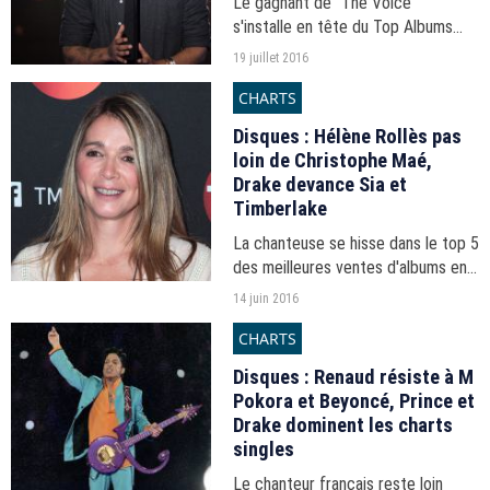
Le gagnant de "The Voice"
s'installe en tête du Top Albums
tandis que le nouveau single de
19 juillet 2016
Julien Doré pointe dans le top 10
CHARTS
des ventes.
Disques : Hélène Rollès pas
loin de Christophe Maé,
Drake devance Sia et
Timberlake
La chanteuse se hisse dans le top 5
des meilleures ventes d'albums en
France avec son neuvième disque.
14 juin 2016
CHARTS
Disques : Renaud résiste à M
Pokora et Beyoncé, Prince et
Drake dominent les charts
singles
Le chanteur français reste loin