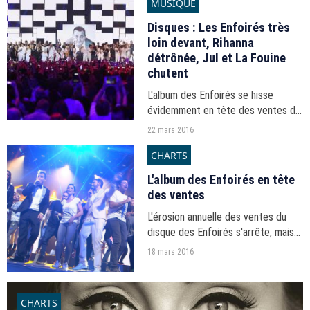
MUSIQUE
Disques : Les Enfoirés très
loin devant, Rihanna
détrônée, Jul et La Fouine
chutent
L'album des Enfoirés se hisse
évidemment en tête des ventes de
disques tandis que, côté singles,
22 mars 2016
Alan Walker domine en ventes et en
CHARTS
streaming.
L'album des Enfoirés en tête
des ventes
L'érosion annuelle des ventes du
disque des Enfoirés s'arrête, mais
le changement de période d'étude
18 mars 2016
des charts l'explique.
CHARTS