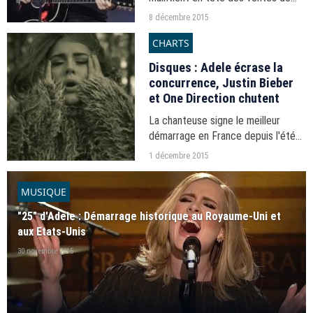
singles et d'albums mais c'est
8 décembre 2015
Maître Gims qui domine niveau
CHARTS
streaming.
Disques : Adele écrase la
concurrence, Justin Bieber
et One Direction chutent
La chanteuse signe le meilleur
démarrage en France depuis l'été
2013 et voit tous ses titres entrer
1 décembre 2015
dans le top 200 singles.
MUSIQUE
"25" d'Adele : Démarrage historique au Royaume-Uni et
aux Etats-Unis
30 novembre 2015