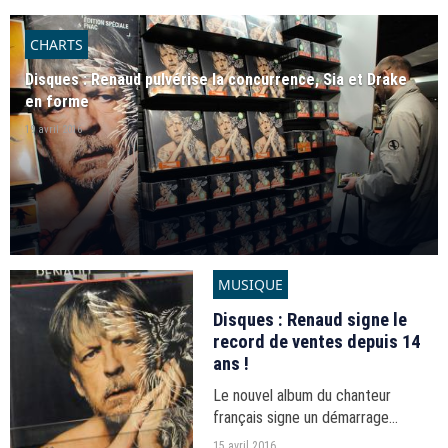
avec un score impressionnant.
CHARTS
Disques : Renaud pulvérise la concurrence, Sia et Drake
en forme
19 avril 2016
MUSIQUE
Disques : Renaud signe le
record de ventes depuis 14
ans !
Le nouvel album du chanteur
français signe un démarrage
tonitruant dans les charts.
15 avril 2016