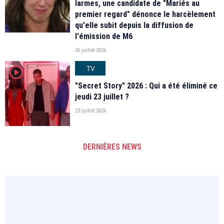
larmes, une candidate de "Mariés au
premier regard" dénonce le harcèlement
qu'elle subit depuis la diffusion de
l'émission de M6
26 juillet 2026
TV
player2
"Secret Story" 2026 : Qui a été éliminé ce
jeudi 23 juillet ?
23 juillet 2026
DERNIÈRES NEWS