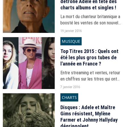
détrône Adele en tête des
charts albums et singles !
La mort du chanteur britannique a
boosté les ventes de son nouvel
album et poussé de nombreux
19 janvier 2016
internautes à télécharger ses titres
MUSIQUE
les plus célèbres.
Top Titres 2015 : Quels ont
été les plus gros tubes de
l'année en France ?
Entre streaming et ventes, retour
en chiffres sur les titres qui ont
marqué l'année 2015 dans
7 janvier 2016
l'Hexagone.
CHARTS
Disques : Adele et Maître
Gims résistent, Mylène
Farmer et Johnny Hallyday
dégringolent