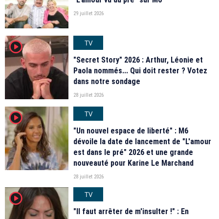
29 juillet 2026
TV
player2
"Secret Story" 2026 : Arthur, Léonie et
Paola nommés... Qui doit rester ? Votez
dans notre sondage
28 juillet 2026
TV
player2
"Un nouvel espace de liberté" : M6
dévoile la date de lancement de "L'amour
est dans le pré" 2026 et une grande
nouveauté pour Karine Le Marchand
28 juillet 2026
TV
player2
"Il faut arrêter de m'insulter !" : En