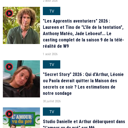
2 août 2026
TV
player2
"Les Apprentis aventuriers" 2026 :
Laureen et Tino de "L'île de la tentation",
Anthony Matéo, Jade Leboeuf... Le
casting complet de la saison 9 de la télé-
réalité de W9
1 août 2026
TV
player2
"Secret Story" 2026 : Qui d'Arthur, Léonie
ou Paola devrait quitter la Maison des
secrets ce soir ? Les estimations de
notre sondage
30 juillet 2026
TV
player2
Studio Danielle et Arthur débarquent dans
"L’amour vu du pré" sur M6