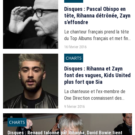
Disques : Pascal Obispo en
tête, Rihanna détrônée, Zayn
s'effondre
Le chanteur français prend la tête
du Top Albums français et met fin
au règne de Kids United tandis que
16 février 2016
les classements singles sont assez
CHARTS
secoués.
Disques : Rihanna et Zayn
font des vagues, Kids United
plus fort que Sia
La chanteuse et l'ex-membre de
One Direction connaissent des
fortunes opposées en ventes et en
9 février 2016
streaming.
CHARTS
Disques : Renaud talonné par Rihanna, David Bowie tient