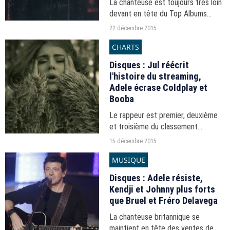
La chanteuse est toujours très loin
devant en tête du Top Albums
tandis que Jul impressionne à
22 décembre 2015
nouveau en streaming.
CHARTS
Disques : Jul réécrit
l'histoire du streaming,
Adele écrase Coldplay et
Booba
Le rappeur est premier, deuxième
et troisième du classement
streaming et signe un démarrage
15 décembre 2015
impressionnant côté albums, même
MUSIQUE
si Adele est toujours loin devant.
Disques : Adele résiste,
Kendji et Johnny plus forts
que Bruel et Fréro Delavega
La chanteuse britannique se
maintient en tête des ventes de