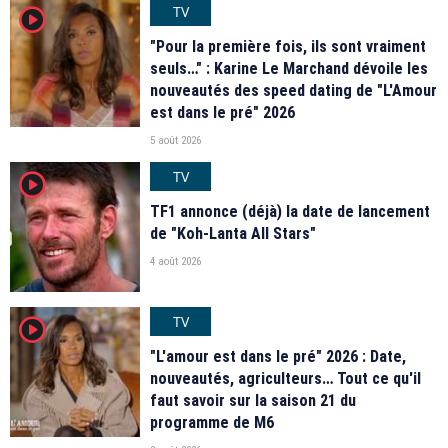
TV
player2
"Pour la première fois, ils sont vraiment
seuls…" : Karine Le Marchand dévoile les
nouveautés des speed dating de "L'Amour
est dans le pré" 2026
5 août 2026
TV
player2
TF1 annonce (déjà) la date de lancement
de "Koh-Lanta All Stars"
4 août 2026
TV
player2
"L'amour est dans le pré" 2026 : Date,
nouveautés, agriculteurs… Tout ce qu'il
faut savoir sur la saison 21 du
programme de M6