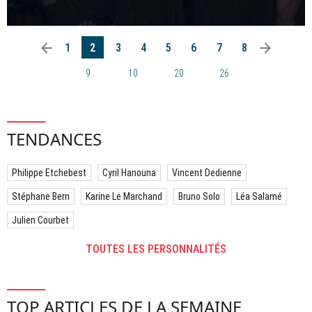
arrow_left
arrow_right
1
2
3
4
5
6
7
8
9
10
20
26
TENDANCES
Philippe Etchebest
Cyril Hanouna
Vincent Dedienne
Stéphane Bern
Karine Le Marchand
Bruno Solo
Léa Salamé
Julien Courbet
TOUTES LES PERSONNALITÉS
TOP ARTICLES DE LA SEMAINE