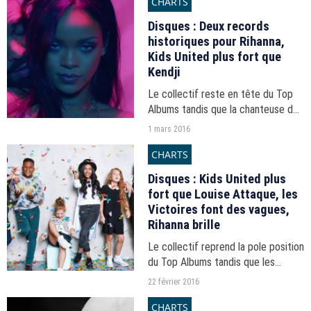
CHARTS
Rihanna.
Disques : Deux records
historiques pour Rihanna,
Kids United plus fort que
Kendji
Le collectif reste en tête du Top
Albums tandis que la chanteuse de
la Barbade signe le meilleur score
1 mars 2016
historique dans le classement
CHARTS
streaming.
Disques : Kids United plus
fort que Louise Attaque, les
Victoires font des vagues,
Rihanna brille
Le collectif reprend la pole position
du Top Albums tandis que les
Victoires secouent les classements
22 février 2016
albums et singles.
CHARTS