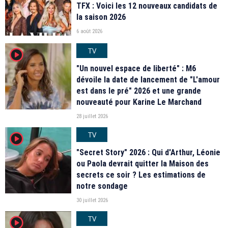
TFX : Voici les 12 nouveaux candidats de
la saison 2026
6 août 2026
TV
player2
"Un nouvel espace de liberté" : M6
dévoile la date de lancement de "L'amour
est dans le pré" 2026 et une grande
nouveauté pour Karine Le Marchand
28 juillet 2026
TV
player2
"Secret Story" 2026 : Qui d'Arthur, Léonie
ou Paola devrait quitter la Maison des
secrets ce soir ? Les estimations de
notre sondage
30 juillet 2026
TV
player2