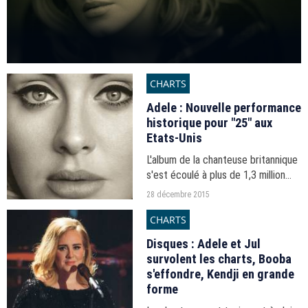
CHARTS
Adele : Nouvelle performance
historique pour "25" aux
Etats-Unis
L'album de la chanteuse britannique
s'est écoulé à plus de 1,3 million
d'exemplaires la semaine avant
28 décembre 2015
Noël.
CHARTS
Disques : Adele et Jul
survolent les charts, Booba
s'effondre, Kendji en grande
forme