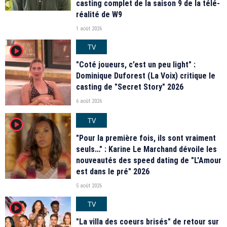
casting complet de la saison 9 de la télé-
réalité de W9
1 août 2026
TV
player2
"Coté joueurs, c’est un peu light" :
Dominique Duforest (La Voix) critique le
casting de "Secret Story" 2026
6 août 2026
TV
player2
"Pour la première fois, ils sont vraiment
seuls…" : Karine Le Marchand dévoile les
nouveautés des speed dating de "L'Amour
est dans le pré" 2026
5 août 2026
TV
player2
"La villa des coeurs brisés" de retour sur