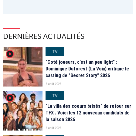
DERNIÈRES ACTUALITÉS
TV
player2
"Coté joueurs, c’est un peu light" :
Dominique Duforest (La Voix) critique le
casting de "Secret Story" 2026
6 août 2026
TV
player2
"La villa des coeurs brisés" de retour sur
TFX : Voici les 12 nouveaux candidats de
la saison 2026
6 août 2026