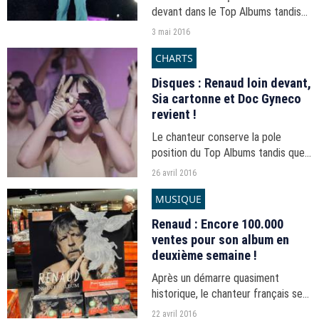
devant dans le Top Albums tandis
que, côté singles, la disparition de
3 mai 2016
Prince le hisse en tête des ventes.
CHARTS
Disques : Renaud loin devant,
Sia cartonne et Doc Gyneco
revient !
Le chanteur conserve la pole
position du Top Albums tandis que,
côté singles, Sia se hisse en tête
26 avril 2016
en streaming et Kungs repasse
MUSIQUE
devant Drake niveau ventes.
Renaud : Encore 100.000
ventes pour son album en
deuxième semaine !
Après un démarre quasiment
historique, le chanteur français se
maintient en tête du Top Albums
22 avril 2016