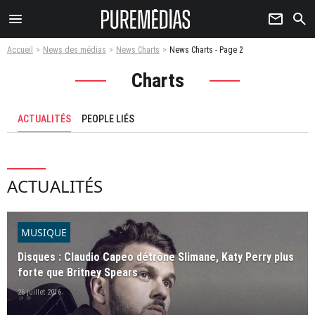
menu
newsletter
search
Accueil
News des médias
News Charts
News Charts - Page 2
Charts
ACTUALITÉS
PEOPLE LIÉS
ACTUALITÉS
MUSIQUE
Disques : Claudio Capeo détrône Slimane, Katy Perry plus
forte que Britney Spears
26 juillet 2016