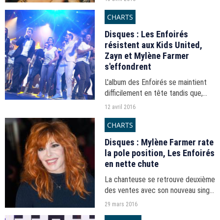
CHARTS
Disques : Les Enfoirés
résistent aux Kids United,
Zayn et Mylène Farmer
s'effondrent
L'album des Enfoirés se maintient
difficilement en tête tandis que,
côté singles, la chanteuse française
12 avril 2016
dégringole avec son nouveau titre
CHARTS
"City of Love".
Disques : Mylène Farmer rate
la pole position, Les Enfoirés
en nette chute
La chanteuse se retrouve deuxième
des ventes avec son nouveau single
tandis que l'album caritatif affiche
29 mars 2016
un score en repli sur un an.