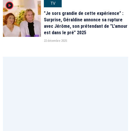
TV
player2
"Je sors grandie de cette expérience" :
Surprise, Géraldine annonce sa rupture
avec Jérôme, son prétendant de "L'amour
est dans le pré" 2025
22 décembre 2025