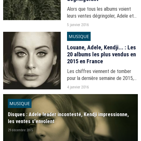
Alors que tous les albums voient
leurs ventes dégringoler, Adele et
Maître Gims tirent leur épingle du
5 janvier 2016
jeu, côté albums comme côté
MUSIQUE
singles.
Louane, Adele, Kendji... : Les
20 albums les plus vendus en
2015 en France
Les chiffres viennent de tomber
pour la dernière semaine de 2015,
permettant de faire les comptes
4 janvier 2016
de l'année.
MUSIQUE
Disques : Adele leader incontesté, Kendji impressionne,
les ventes s'envolent
29 décembre 2015