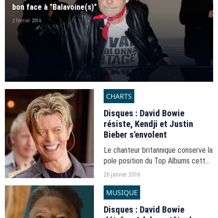
bon face à "Balavoine(s)"
2 février 2016
CHARTS
Disques : David Bowie
résiste, Kendji et Justin
Bieber s'envolent
Le chanteur britannique conserve la
pole position du Top Albums cette
semaine avec "Blackstar" tandis
26 janvier 2016
que, côté titres, Matt Simons et
MUSIQUE
Jul dominent.
Disques : David Bowie