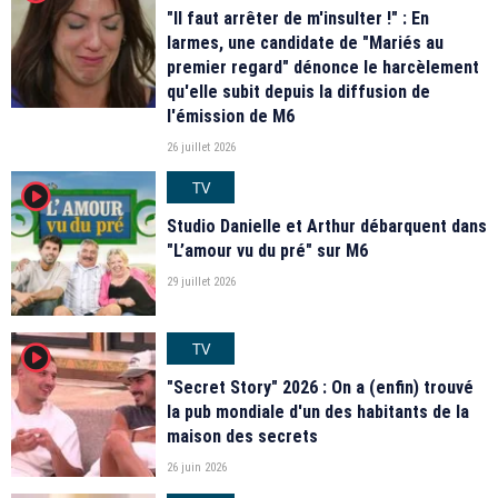
"Il faut arrêter de m'insulter !" : En
larmes, une candidate de "Mariés au
premier regard" dénonce le harcèlement
qu'elle subit depuis la diffusion de
l'émission de M6
26 juillet 2026
TV
player2
Studio Danielle et Arthur débarquent dans
"L’amour vu du pré" sur M6
29 juillet 2026
TV
player2
"Secret Story" 2026 : On a (enfin) trouvé
la pub mondiale d'un des habitants de la
maison des secrets
26 juin 2026