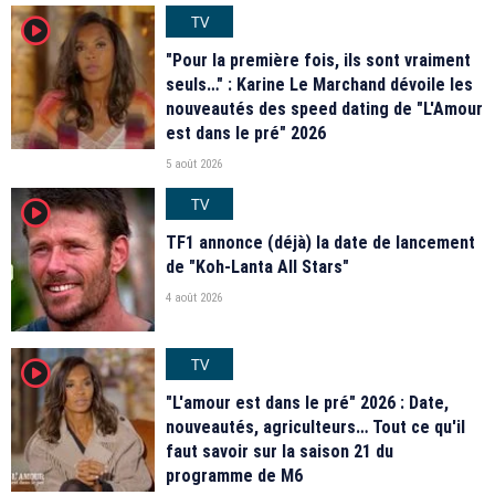
TV
player2
"Pour la première fois, ils sont vraiment
seuls…" : Karine Le Marchand dévoile les
nouveautés des speed dating de "L'Amour
est dans le pré" 2026
5 août 2026
TV
player2
TF1 annonce (déjà) la date de lancement
de "Koh-Lanta All Stars"
4 août 2026
TV
player2
"L'amour est dans le pré" 2026 : Date,
nouveautés, agriculteurs… Tout ce qu'il
faut savoir sur la saison 21 du
programme de M6