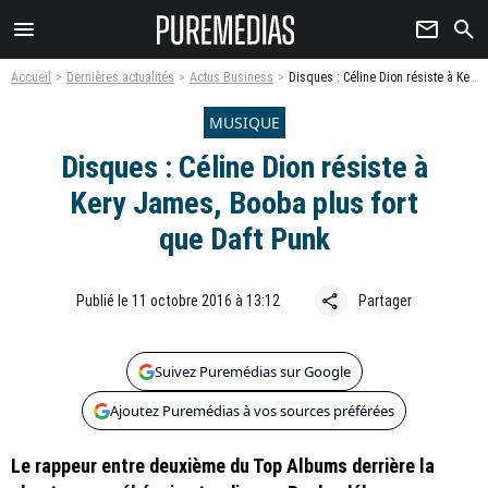
menu
newsletter
search
Accueil
Dernières actualités
Actus Business
Disques : Céline Dion résiste à Kery James, Booba plus fort que Daft Punk
MUSIQUE
Disques : Céline Dion résiste à
Kery James, Booba plus fort
que Daft Punk
share
Publié le 11 octobre 2016 à 13:12
Partager
Suivez Puremédias sur Google
Ajoutez Puremédias à vos sources préférées
Le rappeur entre deuxième du Top Albums derrière la