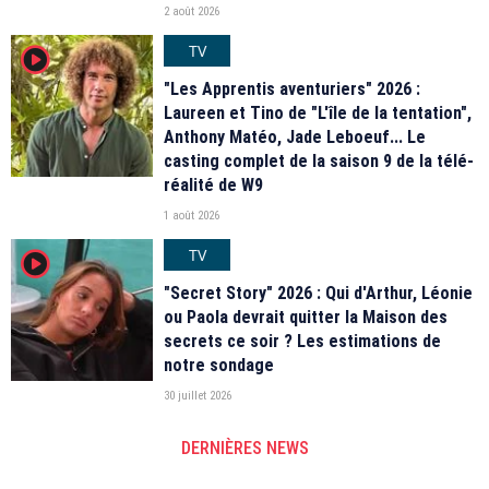
2 août 2026
TV
player2
"Les Apprentis aventuriers" 2026 :
Laureen et Tino de "L'île de la tentation",
Anthony Matéo, Jade Leboeuf... Le
casting complet de la saison 9 de la télé-
réalité de W9
1 août 2026
TV
player2
"Secret Story" 2026 : Qui d'Arthur, Léonie
ou Paola devrait quitter la Maison des
secrets ce soir ? Les estimations de
notre sondage
30 juillet 2026
DERNIÈRES NEWS