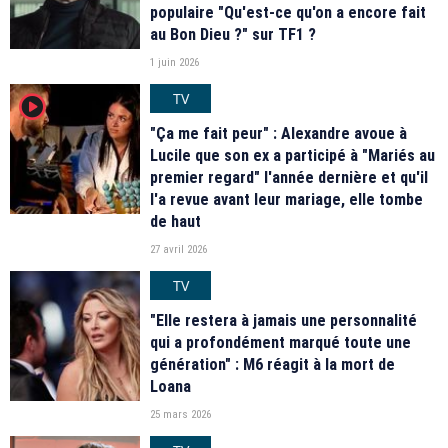
populaire "Qu'est-ce qu'on a encore fait
au Bon Dieu ?" sur TF1 ?
1 juin 2026
TV
player2
"Ça me fait peur" : Alexandre avoue à
Lucile que son ex a participé à "Mariés au
premier regard" l'année dernière et qu'il
l'a revue avant leur mariage, elle tombe
de haut
27 avril 2026
TV
"Elle restera à jamais une personnalité
qui a profondément marqué toute une
génération" : M6 réagit à la mort de
Loana
25 mars 2026