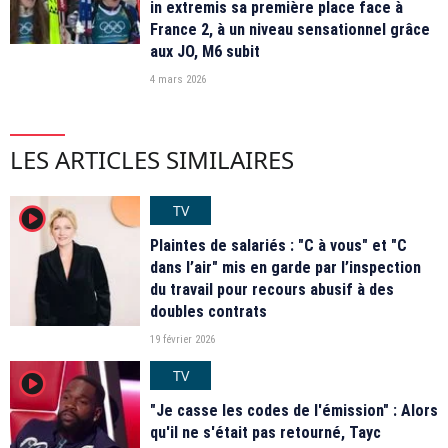
in extremis sa première place face à
France 2, à un niveau sensationnel grâce
aux JO, M6 subit
4 mars 2026
LES ARTICLES SIMILAIRES
TV
player2
Plaintes de salariés : "C à vous" et "C
dans l’air" mis en garde par l’inspection
du travail pour recours abusif à des
doubles contrats
19 février 2026
TV
player2
"Je casse les codes de l'émission" : Alors
qu'il ne s'était pas retourné, Tayc