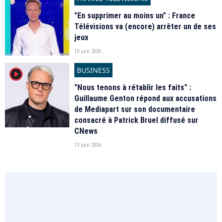
"En supprimer au moins un" : France
Télévisions va (encore) arrêter un de ses
jeux
10 juin 2026
BUSINESS
player2
"Nous tenons à rétablir les faits" :
Guillaume Genton répond aux accusations
de Mediapart sur son documentaire
consacré à Patrick Bruel diffusé sur
CNews
13 juin 2026