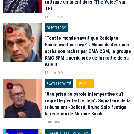
rattrape un talent dans "The Voice" sur
TF1
14 mars 2026
BUSINESS
player2
"Tout le monde savait que Rodolphe
Saadé avait surpayé" : Moins de deux ans
après son rachat par CMA CGM, le groupe
RMC BFM a perdu près de la moitié de sa
valeur
15 juillet 2026
EXCLUSIVITÉ
EXCLU
player2
"Une prise de parole intempestive qu'il
regrette peut-être déjà": Signataire de la
tribune anti-Bolloré, Bruno Solo fustige
la réaction de Maxime Saada
5 juin 2026
FRANCE TELEVISIONS