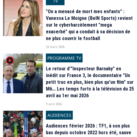
TV
"On a menacé de mort mes enfants" :
Vanessa Le Moigne (BeIN Sports) revient
sur le cyberharcèlement "mega
exacerbé" qui a conduit à sa décision de
ne plus couvrir le football
22 mars 2026
PROGRAMME TV
player2
Le retour d'"Inspecteur Barnaby" en
inédit sur France 3, le documentaire "Un
petit truc en plus, bien plus qu'un film" sur
M6... Les temps forts à la télévision du 25
avril au 1er mai 2026
9 avril 2026
AUDIENCES
Audiences février 2026 : TF1, à son plus
bas depuis octobre 2022 hors été, sauve