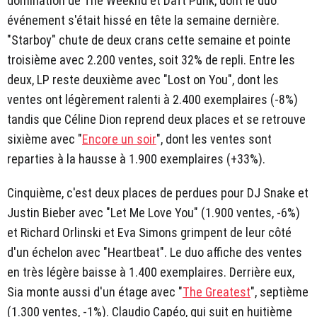
domination de The Weeknd et Daft Punk, dont le duo
événement s'était hissé en tête la semaine dernière.
"Starboy" chute de deux crans cette semaine et pointe
troisième avec 2.200 ventes, soit 32% de repli. Entre les
deux, LP reste deuxième avec "Lost on You", dont les
ventes ont légèrement ralenti à 2.400 exemplaires (-8%)
tandis que Céline Dion reprend deux places et se retrouve
sixième avec "
Encore un soir
", dont les ventes sont
reparties à la hausse à 1.900 exemplaires (+33%).
Cinquième, c'est deux places de perdues pour DJ Snake et
Justin Bieber avec "Let Me Love You" (1.900 ventes, -6%)
et Richard Orlinski et Eva Simons grimpent de leur côté
d'un échelon avec "Heartbeat". Le duo affiche des ventes
en très légère baisse à 1.400 exemplaires. Derrière eux,
Sia monte aussi d'un étage avec "
The Greatest
", septième
(1.300 ventes, -1%). Claudio Capéo, qui suit en huitième