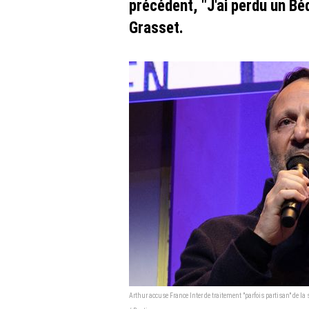
précédent, "J'ai perdu un Bé
Grasset.
Arthur accuse France Inter de traitement "parfois partisan" de 