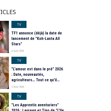
ICLES
TV
TF1 annonce (déjà) la date de
lancement de "Koh-Lanta All
Stars"
4 août 2026
TV
"L'amour est dans le pré" 2026
: Date, nouveautés,
agriculteurs… Tout ce qu'il
faut savoir sur la saison 21 du
2 août 2026
programme de M6
TV
"Les Apprentis aventuriers"
2026 : Laureen et Tino de "L'île