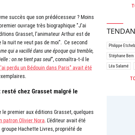
T
 même succès que son prédécesseur ? Moins
 premier ouvrage très biographique "J'ai
TENDAN
itions Grasset, l'animateur Arthur est de
 la nuit ne veut pas de moi". Ce second
Philippe Etche
mme qui a vacillé dans une époque qui tremble,
Stéphane Bern
elle : on ne tient pas seul
", connaîtra-t-il le
Léa Salamé
J'ai perdu un Bédouin dans Paris" avait été
exemplaires.
TO
t resté chez Grasset malgré le
 le premier aux éditions Grasset, quelques
 patron Olivier Nora
. L'éditeur avait été
u groupe Hachette Livres, propriété de