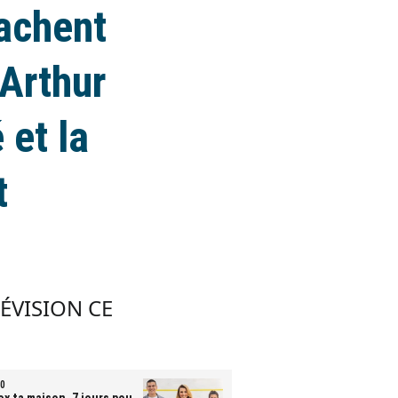
rachent
 Arthur
 et la
t
LÉVISION CE
0