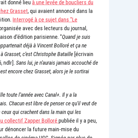
vait donné lieu
à une levée de boucliers du
chez Grasset
, qui avaient annoncé dans la
ition.
Interrogé à ce sujet dans "Le
rganisée avec des lecteurs du journal,
maison d'édition parisienne. "
Quand je suis
 appartenait déjà à Vincent Bolloré et ça ne
 à Grasset, c’est Christophe Bataille
[écrivain
, ndlr].
Sans lui, je n’aurais jamais accouché de
 est encore chez Grasset, alors je le sortirai
ille toute l’année avec Canal+. Il y a la
s. Chacun est libre de penser ce qu’il veut de
e ceux qui crachent dans la main qui les
du collectif Zapper Bolloré
publiée il y a peu,
ur dénoncer la future main-mise du
e salles de cinéma UGC. Signée par plus de