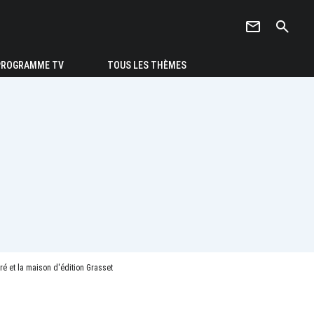
newsletter
search
PROGRAMME TV
TOUS LES THÈMES
ré et la maison d'édition Grasset