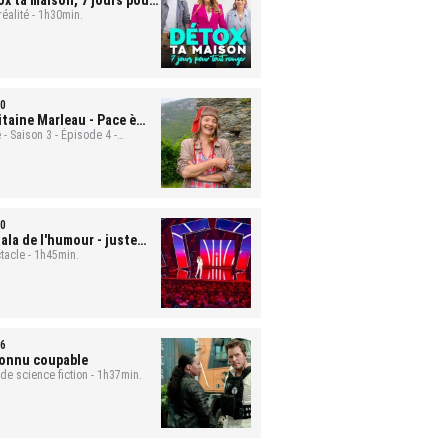
ox ta maison, 7 jours pour
t ranger
réalité - 1h30min.
- Mona et Bastien
0
itaine Marleau
- Pace è
ute
 - Saison 3 - Épisode 4 -
min.
0
ala de l'humour - juste
 rire
tacle - 1h45min.
6
onnu coupable
 de science fiction - 1h37min.