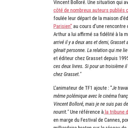
Vincent Bolloré. Une situation qui a
côté de nombreux auteurs publiés 
foulée leur départ de la maison d'éd
Parisien"
au cours d'une rencontre o
Arthur a lui affirmé sa fidélité à la 
arrivé il y a deux ans et demi, Grasset
gênait personne. La relation qui me lie
et éditeur chez Grasset depuis 1995
ces deux livres. Si pour un troisième il
chez Grasset."
L'animateur de TF1 ajoute : "
Je trava
même polémique avec le cinéma françai
Vincent Bolloré, mais je ne suis pas d
nourrit."
Une référence à
la tribune 
en marge du Festival de Cannes, po
milliardaire breton sur le réseau d