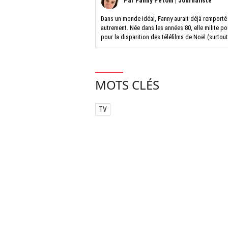
Par
Fanny Petoin
|
Journaliste
Dans un monde idéal, Fanny aurait déjà remporté
autrement. Née dans les années 80, elle milite pou
pour la disparition des téléfilms de Noël (surtou
MOTS CLÉS
TV