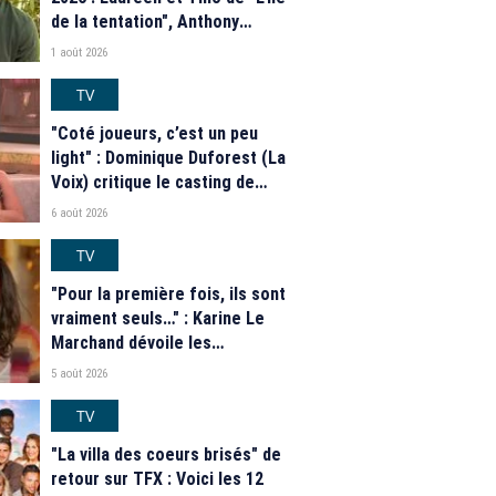
de la tentation", Anthony
Matéo, Jade Leboeuf... Le
1 août 2026
casting complet de la saison 9
de la télé-réalité de W9
TV
"Coté joueurs, c’est un peu
light" : Dominique Duforest (La
Voix) critique le casting de
"Secret Story" 2026
6 août 2026
TV
"Pour la première fois, ils sont
vraiment seuls…" : Karine Le
Marchand dévoile les
nouveautés des speed dating
5 août 2026
de "L'Amour est dans le pré"
2026
TV
"La villa des coeurs brisés" de
retour sur TFX : Voici les 12