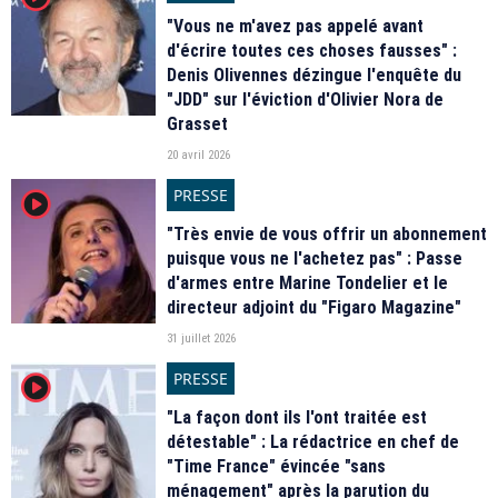
"Vous ne m'avez pas appelé avant
d'écrire toutes ces choses fausses" :
Denis Olivennes dézingue l'enquête du
"JDD" sur l'éviction d'Olivier Nora de
Grasset
20 avril 2026
PRESSE
player2
"Très envie de vous offrir un abonnement
puisque vous ne l'achetez pas" : Passe
d'armes entre Marine Tondelier et le
directeur adjoint du "Figaro Magazine"
31 juillet 2026
PRESSE
player2
"La façon dont ils l'ont traitée est
détestable" : La rédactrice en chef de
"Time France" évincée "sans
ménagement" après la parution du