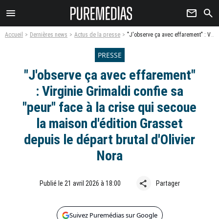
menu
newsletter
search
Accueil
Dernières news
Actus de la presse
"J'observe ça avec effarement" : Virginie Grimaldi confie sa "peur" face à la crise qui secoue la maison d'édition Grasset depuis le départ brutal d'Olivier Nora
PRESSE
"J'observe ça avec effarement"
: Virginie Grimaldi confie sa
"peur" face à la crise qui secoue
la maison d'édition Grasset
depuis le départ brutal d'Olivier
Nora
share
Publié le 21 avril 2026 à 18:00
Partager
Suivez Puremédias sur Google