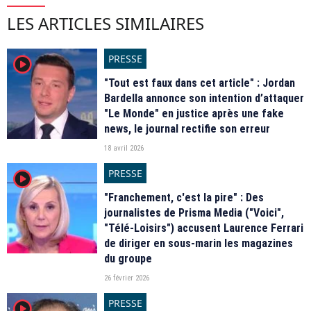
LES ARTICLES SIMILAIRES
PRESSE
player2
"Tout est faux dans cet article" : Jordan
Bardella annonce son intention d’attaquer
"Le Monde" en justice après une fake
news, le journal rectifie son erreur
18 avril 2026
PRESSE
player2
"Franchement, c'est la pire" : Des
journalistes de Prisma Media ("Voici",
"Télé-Loisirs") accusent Laurence Ferrari
de diriger en sous-marin les magazines
du groupe
26 février 2026
PRESSE
player2