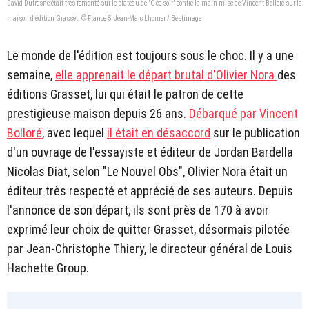
David Dufresne était très remonté sur le plateau de "C ce soir" contre la main-mise de Vincent Bolloré sur la
maison d'édition Grasset. © France 5, Jean-Marc Lhomer / Bestimage
Le monde de l'édition est toujours sous le choc. Il y a une
semaine,
elle apprenait le départ brutal d'Olivier Nora
des
éditions Grasset, lui qui était le patron de cette
prestigieuse maison depuis 26 ans.
Débarqué par Vincent
Bolloré
, avec lequel
il était en désaccord
sur le publication
d'un ouvrage de l'essayiste et éditeur de Jordan Bardella
Nicolas Diat, selon "Le Nouvel Obs", Olivier Nora était un
éditeur très respecté et apprécié de ses auteurs. Depuis
l'annonce de son départ, ils sont près de 170 à avoir
exprimé leur choix de quitter Grasset, désormais pilotée
par Jean-Christophe Thiery, le directeur général de Louis
Hachette Group.