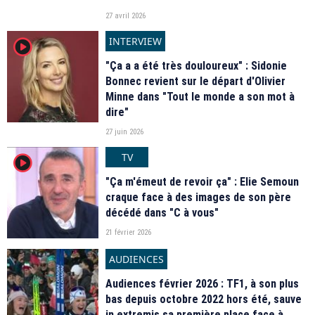
27 avril 2026
INTERVIEW
player2
"Ça a a été très douloureux" : Sidonie
Bonnec revient sur le départ d'Olivier
Minne dans "Tout le monde a son mot à
dire"
27 juin 2026
TV
player2
"Ça m'émeut de revoir ça" : Elie Semoun
craque face à des images de son père
décédé dans "C à vous"
21 février 2026
AUDIENCES
Audiences février 2026 : TF1, à son plus
bas depuis octobre 2022 hors été, sauve
in extremis sa première place face à