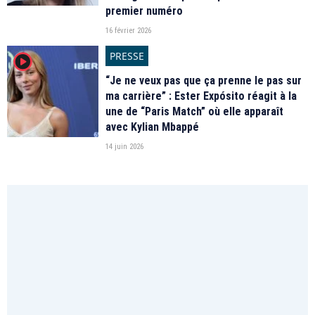
premier numéro
16 février 2026
PRESSE
player2
“Je ne veux pas que ça prenne le pas sur
ma carrière” : Ester Expósito réagit à la
une de “Paris Match” où elle apparaît
avec Kylian Mbappé
14 juin 2026