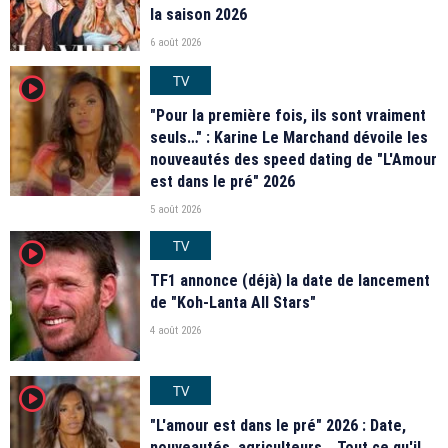
la saison 2026
6 août 2026
TV
player2
"Pour la première fois, ils sont vraiment
seuls…" : Karine Le Marchand dévoile les
nouveautés des speed dating de "L'Amour
est dans le pré" 2026
5 août 2026
TV
player2
TF1 annonce (déjà) la date de lancement
de "Koh-Lanta All Stars"
4 août 2026
TV
player2
"L'amour est dans le pré" 2026 : Date,
nouveautés, agriculteurs… Tout ce qu'il