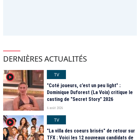
DERNIÈRES ACTUALITÉS
TV
player2
"Coté joueurs, c’est un peu light" :
Dominique Duforest (La Voix) critique le
casting de "Secret Story" 2026
6 août 2026
TV
player2
"La villa des coeurs brisés" de retour sur
TFX : Voici les 12 nouveaux candidats de