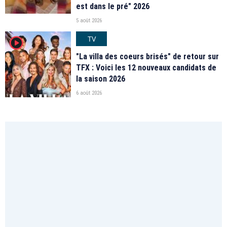
est dans le pré" 2026
5 août 2026
TV
player2
"La villa des coeurs brisés" de retour sur
TFX : Voici les 12 nouveaux candidats de
la saison 2026
6 août 2026