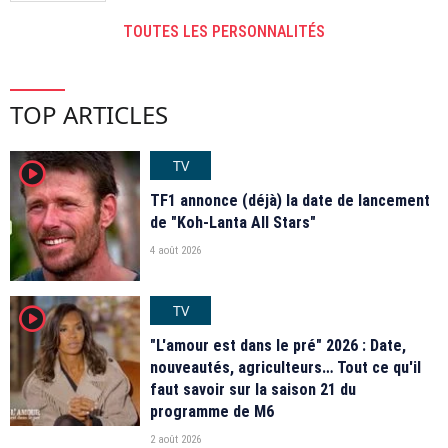
TOUTES LES PERSONNALITÉS
TOP ARTICLES
TV
player2
TF1 annonce (déjà) la date de lancement
de "Koh-Lanta All Stars"
4 août 2026
TV
player2
"L'amour est dans le pré" 2026 : Date,
nouveautés, agriculteurs… Tout ce qu'il
faut savoir sur la saison 21 du
programme de M6
2 août 2026