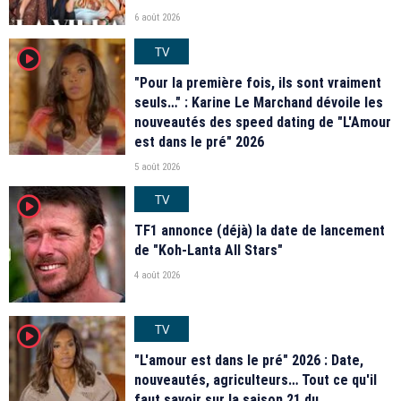
6 août 2026
TV
player2
"Pour la première fois, ils sont vraiment
seuls…" : Karine Le Marchand dévoile les
nouveautés des speed dating de "L'Amour
est dans le pré" 2026
5 août 2026
TV
player2
TF1 annonce (déjà) la date de lancement
de "Koh-Lanta All Stars"
4 août 2026
TV
player2
"L'amour est dans le pré" 2026 : Date,
nouveautés, agriculteurs… Tout ce qu'il
faut savoir sur la saison 21 du