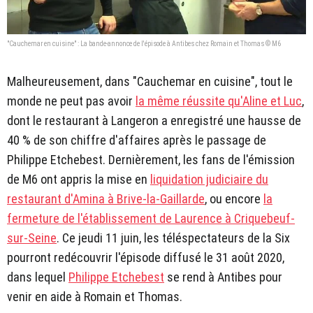
"Cauchemar en cuisine" : La bande-annonce de l'épisode à Antibes chez Romain et Thomas © M6
Malheureusement, dans "Cauchemar en cuisine", tout le
monde ne peut pas avoir
la même réussite qu'Aline et Luc
,
dont le restaurant à Langeron a enregistré une hausse de
40 % de son chiffre d'affaires après le passage de
Philippe Etchebest. Dernièrement, les fans de l'émission
de M6 ont appris la mise en
liquidation judiciaire du
restaurant d'Amina à Brive-la-Gaillarde
, ou encore
la
fermeture de l'établissement de Laurence à Criquebeuf-
sur-Seine
. Ce jeudi 11 juin, les téléspectateurs de la Six
pourront redécouvrir l'épisode diffusé le 31 août 2020,
dans lequel
Philippe Etchebest
se rend à Antibes pour
venir en aide à Romain et Thomas.