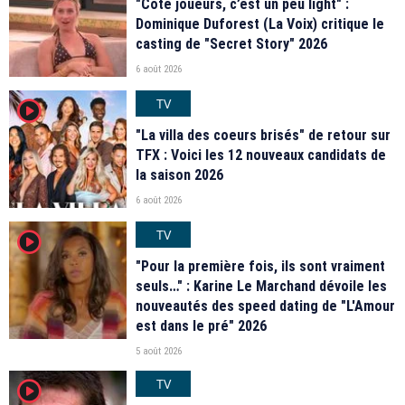
"Coté joueurs, c’est un peu light" :
Dominique Duforest (La Voix) critique le
casting de "Secret Story" 2026
6 août 2026
TV
player2
"La villa des coeurs brisés" de retour sur
TFX : Voici les 12 nouveaux candidats de
la saison 2026
6 août 2026
TV
player2
"Pour la première fois, ils sont vraiment
seuls…" : Karine Le Marchand dévoile les
nouveautés des speed dating de "L'Amour
est dans le pré" 2026
5 août 2026
TV
player2