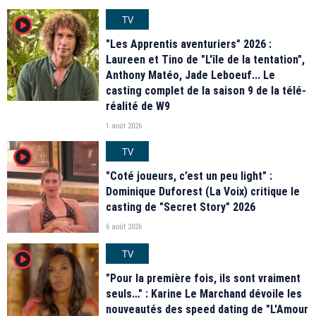
TV
player2
"Les Apprentis aventuriers" 2026 :
Laureen et Tino de "L'île de la tentation",
Anthony Matéo, Jade Leboeuf... Le
casting complet de la saison 9 de la télé-
réalité de W9
1 août 2026
TV
player2
"Coté joueurs, c’est un peu light" :
Dominique Duforest (La Voix) critique le
casting de "Secret Story" 2026
6 août 2026
TV
player2
"Pour la première fois, ils sont vraiment
seuls…" : Karine Le Marchand dévoile les
nouveautés des speed dating de "L'Amour