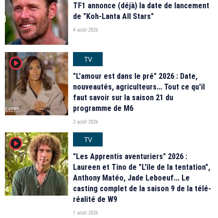
TF1 annonce (déjà) la date de lancement
de "Koh-Lanta All Stars"
4 août 2026
TV
player2
"L'amour est dans le pré" 2026 : Date,
nouveautés, agriculteurs… Tout ce qu'il
faut savoir sur la saison 21 du
programme de M6
2 août 2026
TV
player2
"Les Apprentis aventuriers" 2026 :
Laureen et Tino de "L'île de la tentation",
Anthony Matéo, Jade Leboeuf... Le
casting complet de la saison 9 de la télé-
réalité de W9
1 août 2026