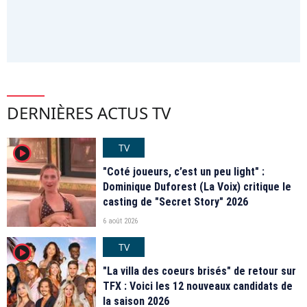
DERNIÈRES ACTUS TV
TV
player2
"Coté joueurs, c’est un peu light" :
Dominique Duforest (La Voix) critique le
casting de "Secret Story" 2026
6 août 2026
TV
player2
"La villa des coeurs brisés" de retour sur
TFX : Voici les 12 nouveaux candidats de
la saison 2026