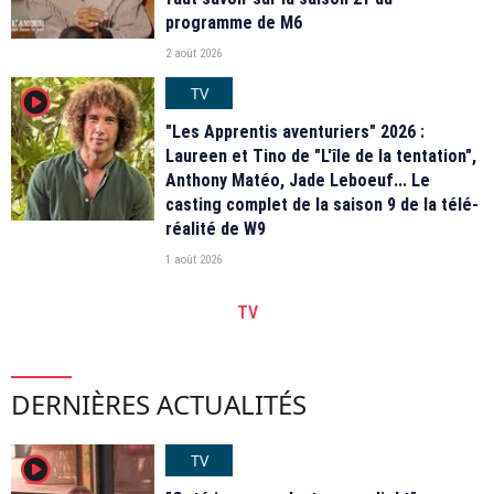
programme de M6
2 août 2026
TV
player2
"Les Apprentis aventuriers" 2026 :
Laureen et Tino de "L'île de la tentation",
Anthony Matéo, Jade Leboeuf... Le
casting complet de la saison 9 de la télé-
réalité de W9
1 août 2026
TV
DERNIÈRES ACTUALITÉS
TV
player2