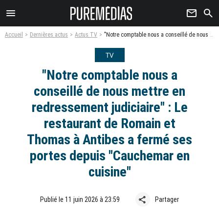
menu
newsletter
search
Accueil
Dernières actus
Actus TV
"Notre comptable nous a conseillé de nous mettre en redressement judiciaire" : Le restaurant de Romain et Thomas à Antibes a fermé ses portes depuis "Cauchemar en cuisine"
TV
"Notre comptable nous a
conseillé de nous mettre en
redressement judiciaire" : Le
restaurant de Romain et
Thomas à Antibes a fermé ses
portes depuis "Cauchemar en
cuisine"
share
Publié le 11 juin 2026 à 23:59
Partager