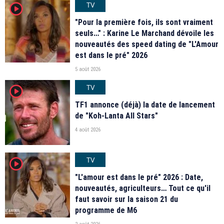
TV
player2
"Pour la première fois, ils sont vraiment
seuls…" : Karine Le Marchand dévoile les
nouveautés des speed dating de "L'Amour
est dans le pré" 2026
5 août 2026
TV
player2
TF1 annonce (déjà) la date de lancement
de "Koh-Lanta All Stars"
4 août 2026
TV
player2
"L'amour est dans le pré" 2026 : Date,
nouveautés, agriculteurs… Tout ce qu'il
faut savoir sur la saison 21 du
programme de M6