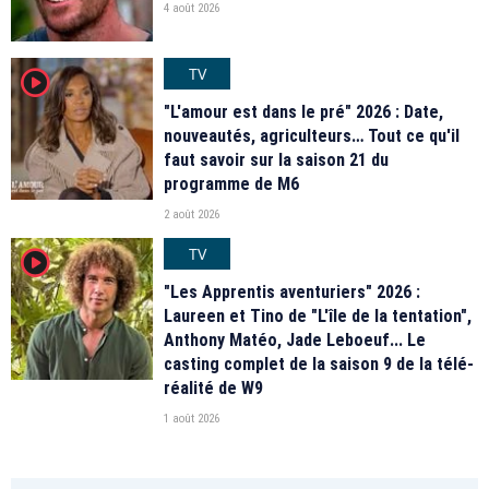
4 août 2026
TV
player2
"L'amour est dans le pré" 2026 : Date,
nouveautés, agriculteurs… Tout ce qu'il
faut savoir sur la saison 21 du
programme de M6
2 août 2026
TV
player2
"Les Apprentis aventuriers" 2026 :
Laureen et Tino de "L'île de la tentation",
Anthony Matéo, Jade Leboeuf... Le
casting complet de la saison 9 de la télé-
réalité de W9
1 août 2026