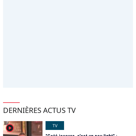
DERNIÈRES ACTUS TV
TV
player2