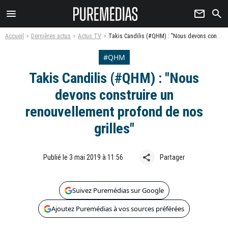
menu
newsletter
search
Accueil
Dernières actus
Actus TV
Takis Candilis (#QHM) : "Nous devons construire un renouvellement profond de nos grilles"
#QHM
Takis Candilis (#QHM) : "Nous
devons construire un
renouvellement profond de nos
grilles"
share
Publié le 3 mai 2019 à 11:56
Partager
Suivez Puremédias sur Google
Ajoutez Puremédias à vos sources préférées