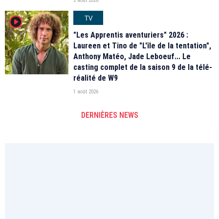
2 août 2026
TV
player2
"Les Apprentis aventuriers" 2026 :
Laureen et Tino de "L'île de la tentation",
Anthony Matéo, Jade Leboeuf... Le
casting complet de la saison 9 de la télé-
réalité de W9
1 août 2026
DERNIÈRES NEWS