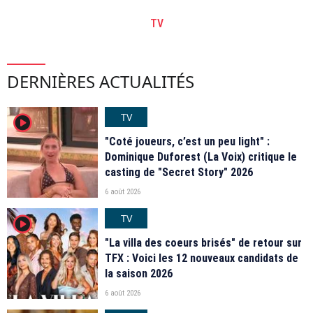
TV
DERNIÈRES ACTUALITÉS
TV
player2
"Coté joueurs, c’est un peu light" :
Dominique Duforest (La Voix) critique le
casting de "Secret Story" 2026
6 août 2026
TV
player2
"La villa des coeurs brisés" de retour sur
TFX : Voici les 12 nouveaux candidats de
la saison 2026
6 août 2026