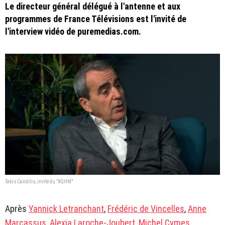
Le directeur général délégué à l'antenne et aux
programmes de France Télévisions est l'invité de
l'interview vidéo de puremedias.com.
Takis Candilis, invité du "#QHM"
Après
Yannick Letranchant
,
Frédéric de Vincelles
,
Anne
Marcassus
,
Alexia Laroche-Joubert
,
Michel Cymes
,