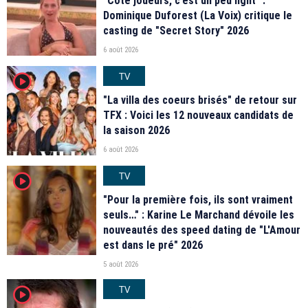
"Coté joueurs, c’est un peu light" :
Dominique Duforest (La Voix) critique le
casting de "Secret Story" 2026
6 août 2026
TV
player2
"La villa des coeurs brisés" de retour sur
TFX : Voici les 12 nouveaux candidats de
la saison 2026
6 août 2026
TV
player2
"Pour la première fois, ils sont vraiment
seuls…" : Karine Le Marchand dévoile les
nouveautés des speed dating de "L'Amour
est dans le pré" 2026
5 août 2026
TV
player2