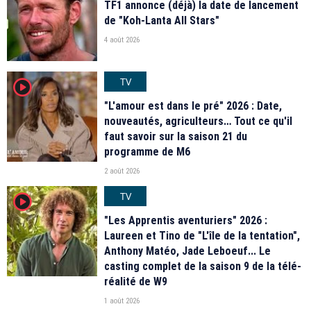
TF1 annonce (déjà) la date de lancement
de "Koh-Lanta All Stars"
4 août 2026
TV
player2
"L'amour est dans le pré" 2026 : Date,
nouveautés, agriculteurs… Tout ce qu'il
faut savoir sur la saison 21 du
programme de M6
2 août 2026
TV
player2
"Les Apprentis aventuriers" 2026 :
Laureen et Tino de "L'île de la tentation",
Anthony Matéo, Jade Leboeuf... Le
casting complet de la saison 9 de la télé-
réalité de W9
1 août 2026