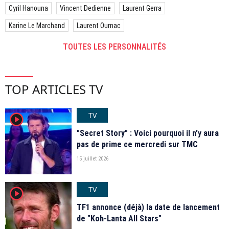
Cyril Hanouna
Vincent Dedienne
Laurent Gerra
Karine Le Marchand
Laurent Ournac
TOUTES LES PERSONNALITÉS
TOP ARTICLES TV
TV
player2
"Secret Story" : Voici pourquoi il n'y aura
pas de prime ce mercredi sur TMC
15 juillet 2026
TV
player2
TF1 annonce (déjà) la date de lancement
de "Koh-Lanta All Stars"