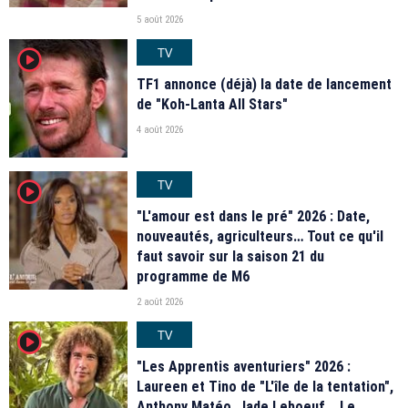
5 août 2026
TV
player2
TF1 annonce (déjà) la date de lancement
de "Koh-Lanta All Stars"
4 août 2026
TV
player2
"L'amour est dans le pré" 2026 : Date,
nouveautés, agriculteurs… Tout ce qu'il
faut savoir sur la saison 21 du
programme de M6
2 août 2026
TV
player2
"Les Apprentis aventuriers" 2026 :
Laureen et Tino de "L'île de la tentation",
Anthony Matéo, Jade Leboeuf... Le