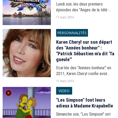
Lundi soir, les deux premiers
épisodes des "Anges de la télé-
réalité" saison 6 sur NRJ 12 ont
11 mars 2014
signé un très bon démarrage.
PERSONNALITÉS
Karen Cheryl sur son départ
des "Années bonheur" :
"Patrick Sébastien m'a dit 'Ta
gueule'"
Ecartée des "Années bonheur" en
2011, Karen Cheryl confie avoir
connu une vive altercation avec
11 mars 2014
Patrick Sébastien.
VIDEO
player2
"Les Simpson" font leurs
adieux à Madame Krapabelle
Dimanche soir, "Les Simpson" ont