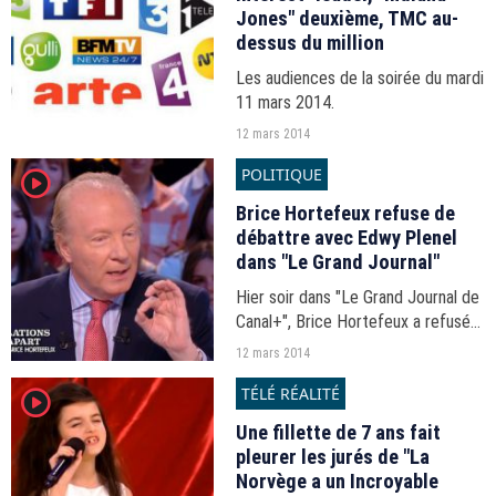
Jones" deuxième, TMC au-
dessus du million
Les audiences de la soirée du mardi
11 mars 2014.
12 mars 2014
POLITIQUE
player2
Brice Hortefeux refuse de
débattre avec Edwy Plenel
dans "Le Grand Journal"
Hier soir dans "Le Grand Journal de
Canal+", Brice Hortefeux a refusé
de débattre avec le patron de
12 mars 2014
Mediapart, Edwy Plenel, obligeant
TÉLÉ RÉALITÉ
player2
ce dernier à quitter le plateau.
Une fillette de 7 ans fait
pleurer les jurés de "La
Norvège a un Incroyable