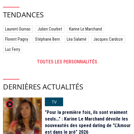
TENDANCES
Laurent Ournac
Julien Courbet
Karine Le Marchand
Florent Pagny
Stéphane Bern
Léa Salamé
Jacques Cardoze
Luc Ferry
TOUTES LES PERSONNALITÉS
DERNIÈRES ACTUALITÉS
TV
player2
"Pour la première fois, ils sont vraiment
seuls…" : Karine Le Marchand dévoile les
nouveautés des speed dating de "L'Amour
est dans le pré" 2026