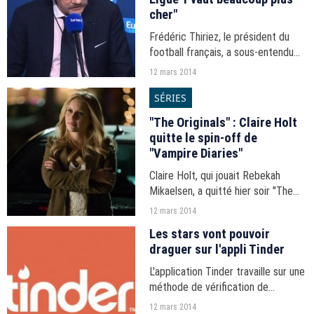
cher"
Frédéric Thiriez, le président du
football français, a sous-entendu
qu'il souhaitait obtenir plus de 750
12 mars 2014
millions d'euros annuels de droits
SÉRIES
de retransmission du championnat
de France...
"The Originals" : Claire Holt
quitte le spin-off de
"Vampire Diaries"
Claire Holt, qui jouait Rebekah
Mikaelsen, a quitté hier soir "The
Originals", le spin-off de "Vampire
12 mars 2014
Diaries".
Les stars vont pouvoir
draguer sur l'appli Tinder
L'application Tinder travaille sur une
méthode de vérification de
l'identité des stars, semblable à
12 mars 2014