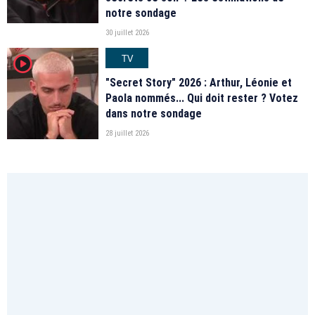
notre sondage
30 juillet 2026
TV
player2
"Secret Story" 2026 : Arthur, Léonie et
Paola nommés... Qui doit rester ? Votez
dans notre sondage
28 juillet 2026