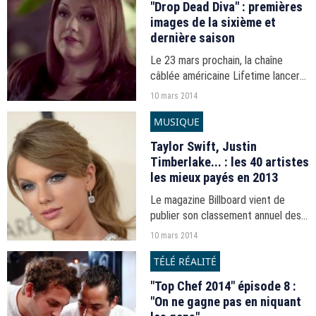
"Drop Dead Diva" : premières
images de la sixième et
dernière saison
Le 23 mars prochain, la chaîne
câblée américaine Lifetime lancera
la sixième et dernière saison de
10 mars 2014
"Drop Dead Diva". Une première
MUSIQUE
bande-annonce vient d'en être
dévoilée.
Taylor Swift, Justin
Timberlake... : les 40 artistes
les mieux payés en 2013
Le magazine Billboard vient de
publier son classement annuel des
"Money-makers", les 40 artistes qui
10 mars 2014
ont empoché le plus d'argent aux
TÉLÉ RÉALITÉ
Etats-Unis l'an dernier.
"Top Chef 2014" épisode 8 :
"On ne gagne pas en niquant