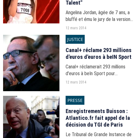
Talent"
Angelina Jordan, âgée de 7 ans, a
bluffé et ému le jury de la version
norvégienne de "Incroyable Talent"
12 mars 2014
avec une reprise impressionnante
JUSTICE
de Billie Holiday.
Canal+ réclame 293 millions
d'euros d'euros à beIN Sport
Canal+ réclamerait 293 millions
d'euros à beIn Sport pour
"concurrence déloyale".
12 mars 2014
PRESSE
Enregistrements Buisson :
Atlantico.fr fait appel de la
décision du TGI de Paris
Le Tribunal de Grande Instance de