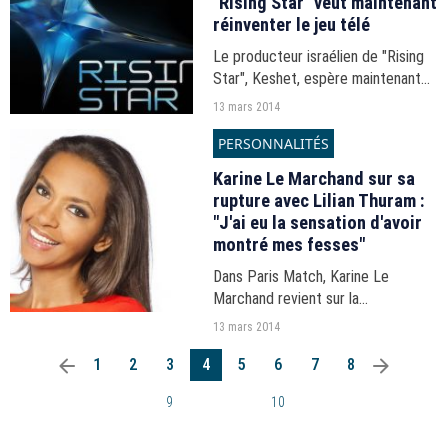
"Rising Star" veut maintenant
réinventer le jeu télé
Le producteur israélien de "Rising
Star", Keshet, espère maintenant
réinventer le genre du jeu télé avec
13 mars 2014
un nouveau format baptisé "Boom
PERSONNALITÉS
!".
Karine Le Marchand sur sa
rupture avec Lilian Thuram :
"J'ai eu la sensation d'avoir
montré mes fesses"
Dans Paris Match, Karine Le
Marchand revient sur la
médiatisation de sa rupture avec
13 mars 2014
Lilian Thuram l'an passé.
arrow_left
arrow_right
1
2
3
4
5
6
7
8
9
10