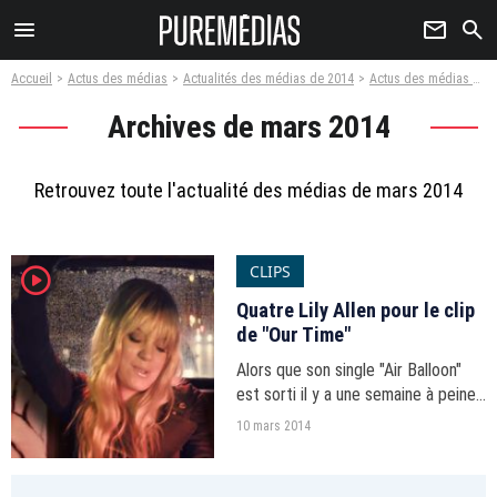
menu
newsletter
search
Accueil
Actus des médias
Actualités des médias de 2014
Actus des médias mars 2014
Archives de mars 2014
Retrouvez toute l'actualité des médias de mars 2014
CLIPS
player2
Quatre Lily Allen pour le clip
de "Our Time"
Alors que son single "Air Balloon"
est sorti il y a une semaine à peine
outre-Manche, Lily Allen enchaîne
10 mars 2014
déjà avec "Our Time". Pour le clip,
elle se multiplie pour une soirée de
débauche.