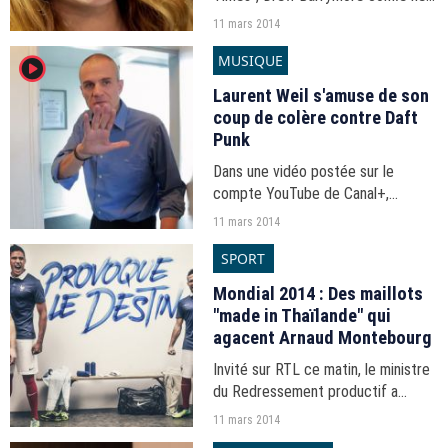
pas se considérer comme une
11 mars 2014
bonne actrice.
MUSIQUE
player2
Laurent Weil s'amuse de son
coup de colère contre Daft
Punk
Dans une vidéo postée sur le
compte YouTube de Canal+,
Laurent Weil s'amuse du coup de
11 mars 2014
gueule passé contre Daft Punk sur
SPORT
le tapis rouge des Oscars.
Mondial 2014 : Des maillots
"made in Thaïlande" qui
agacent Arnaud Montebourg
Invité sur RTL ce matin, le ministre
du Redressement productif a
dénoncé le made in Thaïlande des
11 mars 2014
maillots de l'équipe de France de