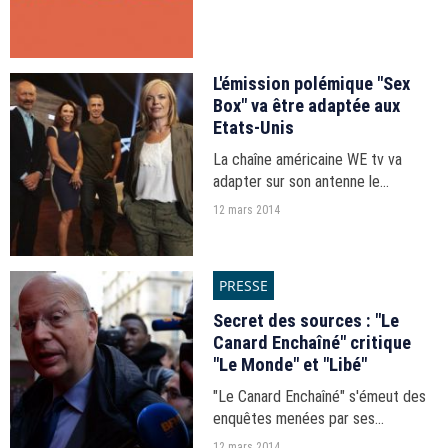
celle de Twitter, pour qu'elles
puissent draguer sur l'application
mobile.
L'émission polémique "Sex
Box" va être adaptée aux
Etats-Unis
La chaîne américaine WE tv va
adapter sur son antenne le
programme britannique "Sex Box",
12 mars 2014
dans lequel des couples font
l'amour dans une boîte et livrent
leurs réactions.
PRESSE
Secret des sources : "Le
Canard Enchaîné" critique
"Le Monde" et "Libé"
"Le Canard Enchaîné" s'émeut des
enquêtes menées par ses
confrères pour connaître les
12 mars 2014