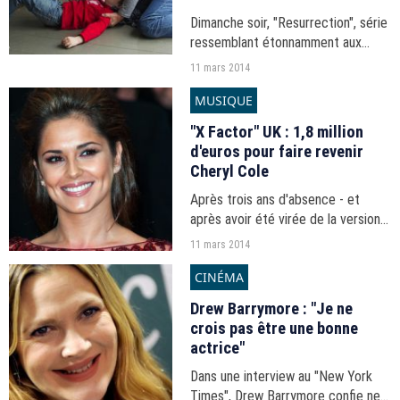
Dimanche soir, "Resurrection", série
ressemblant étonnamment aux
"Revenants" de Canal+, a réalisé un
11 mars 2014
excellent démarrage tandis que
MUSIQUE
"True Detective" a battu son
record d'audience.
"X Factor" UK : 1,8 million
d'euros pour faire revenir
Cheryl Cole
Après trois ans d'absence - et
après avoir été virée de la version
américaine -, Cheryl Cole sera de
11 mars 2014
retour dans le jury de la version
CINÉMA
britannique du télé-crochet "The X
Factor", aux...
Drew Barrymore : "Je ne
crois pas être une bonne
actrice"
Dans une interview au "New York
Times", Drew Barrymore confie ne