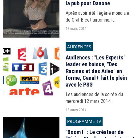
la pub pour Danone
Après avoir été l'égérie mondiale
de Oral-B cet automne, la
chanteuse Shakira est au centre de
12 mars 2014
la nouvelle campagne publicitaire
de Danone.
AUDIENCES
Audiences : "Les Experts"
leader en baisse, "Des
Racines et des Ailes" en
forme, Canal+ fait le plein
avec le PSG
Les audiences de la soirée du
mercredi 12 mars 2014.
13 mars 2014
PROGRAMME TV
"Boom !" : Le créateur de