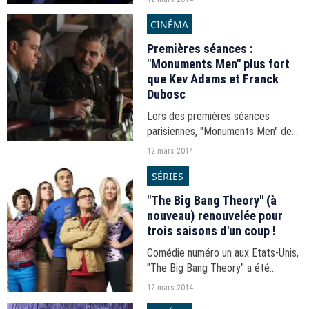
sources des révélations sur les
CINÉMA
enregistrements de Patrick
Buisson.
Premières séances :
"Monuments Men" plus fort
que Kev Adams et Franck
Dubosc
Lors des premières séances
parisiennes, "Monuments Men" de
et avec George Clooney s'est
12 mars 2014
imposé face à "Fiston" et "La Cour
SÉRIES
de Babel".
"The Big Bang Theory" (à
nouveau) renouvelée pour
trois saisons d'un coup !
Comédie numéro un aux Etats-Unis,
"The Big Bang Theory" a été
renouvelée pour trois saisons d'un
12 mars 2014
coup. C'est la deuxième fois que