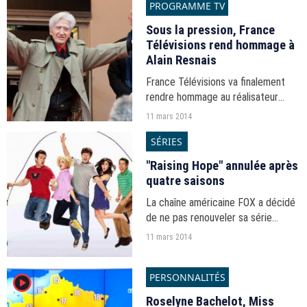
PROGRAMME TV
foot.
Sous la pression, France
Télévisions rend hommage à
Alain Resnais
France Télévisions va finalement
rendre hommage au réalisateur
Alain Resnais, récemment décédé,
11 mars 2014
en diffusant "On connaît la chanson"
SÉRIES
jeudi 13 mars sur France 3.
"Raising Hope" annulée après
quatre saisons
La chaîne américaine FOX a décidé
de ne pas renouveler sa série
"Raising Hope", qui s'achèvera donc
11 mars 2014
le 4 avril à l'issue de sa quatrième
saison.
PERSONNALITÉS
player2
Roselyne Bachelot, Miss