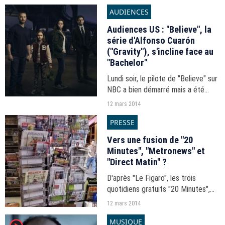
directeurs démissionnent.
AUDIENCES
Audiences US : "Believe", la
série d'Alfonso Cuarón
("Gravity"), s'incline face au
"Bachelor"
Lundi soir, le pilote de "Believe" sur
NBC a bien démarré mais a été
devancé par le final du "Bachelor"
12 mars 2014
sur ABC.
PRESSE
Vers une fusion de "20
Minutes", "Metronews" et
"Direct Matin" ?
D'après "Le Figaro", les trois
quotidiens gratuits "20 Minutes",
"Metronews" et "Direct Matin"
12 mars 2014
pourraient bientôt fusionner.
MUSIQUE