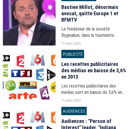
Bastien Millot, désormais
avocat, quitte Europe 1 et
BFMTV
Le fondateur de la société
Bygmalion, dans la tourmente
depuis plusieurs jours, met un
11 mars 2014
terme à toutes ses activités liées à
PUBLICITÉ
la communication.
Les recettes publicitaires
des médias en baisse de 3,6%
en 2013
Les recettes publicitaires des
médias sont en baisse de 3,6% en
2013, à 13,28 milliards d'euros. Le
11 mars 2014
web et le mobile sont les seuls
AUDIENCES
médias à résister à la crise.
Audiences : "Person of
Interest" leader, "Indiana