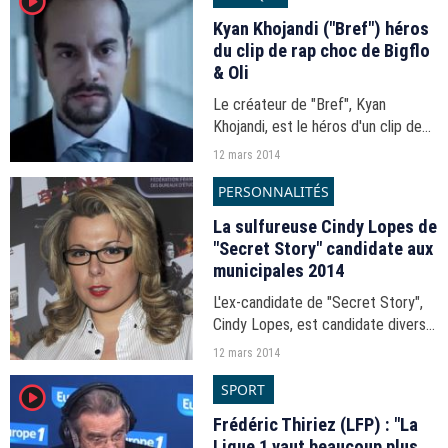
player2
Kyan Khojandi ("Bref") héros
du clip de rap choc de Bigflo
& Oli
Le créateur de "Bref", Kyan
Khojandi, est le héros d'un clip de
rap choc du jeune groupe
12 mars 2014
toulousain Bigflo & Oli.
PERSONNALITÉS
La sulfureuse Cindy Lopes de
"Secret Story" candidate aux
municipales 2014
L'ex-candidate de "Secret Story",
Cindy Lopes, est candidate divers
droite aux municipales 2014 dans le
12 mars 2014
Val-de-Marne.
SPORT
player2
Frédéric Thiriez (LFP) : "La
Ligue 1 vaut beaucoup plus