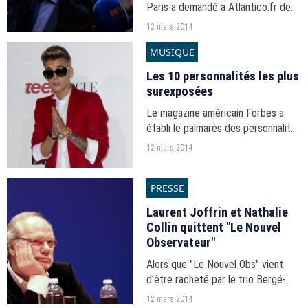
Paris a demandé à Atlantico.fr de
supprimer les enregistrements et
12 mars 2014
retranscriptions des propos tenus
MUSIQUE
par Jean-Michel Goudard réalisés
par Patrick...
Les 10 personnalités les plus
surexposées
Le magazine américain Forbes a
établi le palmarès des personnalités
considérées comme étant les plus
12 mars 2014
surexposées.
PRESSE
Laurent Joffrin et Nathalie
Collin quittent "Le Nouvel
Observateur"
Alors que "Le Nouvel Obs" vient
d'être racheté par le trio Bergé-
Niel-Pigasse, les deux co-
12 mars 2014