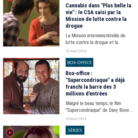
Cannabis dans "Plus belle la
vie" : le CSA saisi par la
Mission de lutte contre la
drogue
La Mission interministérielle de
lutte contre la drogue et la
toxicomanie a décidé de saisir le
10 mars 2014
CSA après une séquence de "Plus
BOX-OFFICE
Belle la vie" dans laquelle un
personnage apprenait...
Box-office :
"Supercondriaque" a déjà
franchi la barre des 3
millions d'entrées
Malgré le beau temps, le film
"Supercondriaque" de Dany Boon a
dépassé, dimanche, la barre des 3
10 mars 2014
millions d'entrées en France.
SÉRIES
player2