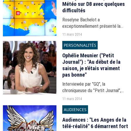
Météo sur D8 avec quelques
difficultés
Roselyne Bachelot a
exceptionnellement présenté la
météo sur D8 ce midi à l'occasion
11 mars 2014
de la journée "D8 part en live".
PERSONNALITÉS
Ophélie Meunier ("Petit
Journal") : "Au début de la
saison, je n'étais vraiment
pas bonne"
Interviewée par "GQ", la
chroniqueuse du "Petit Journal",
Ophélie Meunier, est revenue sur
11 mars 2014
ses premiers mois dans l'émission
AUDIENCES
de Yann Barthès.
Audiences : "Les Anges de la
télé-réalité" 6 démarrent fort