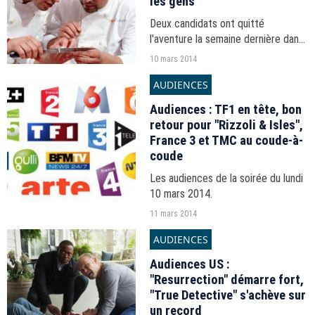
les gens"
Deux candidats ont quitté
l'aventure la semaine dernière dans
"Top Chef 2014". Ce soir, à l'issue
10 mars 2014
d'un épisode inégal et plein de
AUDIENCES
choix douteux, un ancien est
revenu, et un candidat...
Audiences : TF1 en tête, bon
retour pour "Rizzoli & Isles",
France 3 et TMC au coude-à-
coude
Les audiences de la soirée du lundi
10 mars 2014.
11 mars 2014
AUDIENCES
Audiences US :
"Resurrection" démarre fort,
"True Detective" s'achève sur
un record