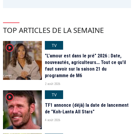
TOP ARTICLES DE LA SEMAINE
TV
player2
"L'amour est dans le pré" 2026 : Date,
nouveautés, agriculteurs… Tout ce qu'il
faut savoir sur la saison 21 du
programme de M6
2 août 2026
TV
player2
TF1 annonce (déjà) la date de lancement
de "Koh-Lanta All Stars"
4 août 2026