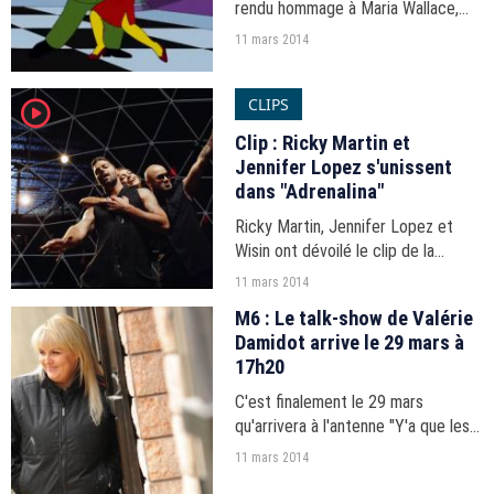
rendu hommage à Maria Wallace,
voix d'Edna Krapabelle dans la série,
11 mars 2014
disparue en octobre dernier.
CLIPS
player2
Clip : Ricky Martin et
Jennifer Lopez s'unissent
dans "Adrenalina"
Ricky Martin, Jennifer Lopez et
Wisin ont dévoilé le clip de la
version anglo-espagnole de
11 mars 2014
"Adrenalina", un titre très festif.
M6 : Le talk-show de Valérie
Damidot arrive le 29 mars à
17h20
C'est finalement le 29 mars
qu'arrivera à l'antenne "Y'a que les
imbéciles qui ne changent pas
11 mars 2014
d'avis", le talk-show de Valérie