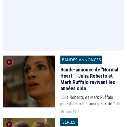
BANDES-ANNONCES
player2
Bande-annonce de "Normal
Heart" : Julia Roberts et
Mark Ruffalo revivent les
années sida
Julia Roberts et Mark Ruffalo
jouent les rôles principaux de "The
Normal Heart", un téléfilm inédit
10 mars 2014
diffusé en mai prochain par HBO.
SÉRIES
player2