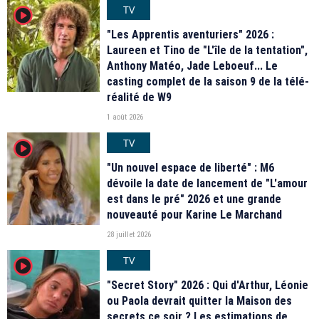
TV
player2
"Les Apprentis aventuriers" 2026 :
Laureen et Tino de "L'île de la tentation",
Anthony Matéo, Jade Leboeuf... Le
casting complet de la saison 9 de la télé-
réalité de W9
1 août 2026
TV
player2
"Un nouvel espace de liberté" : M6
dévoile la date de lancement de "L'amour
est dans le pré" 2026 et une grande
nouveauté pour Karine Le Marchand
28 juillet 2026
TV
player2
"Secret Story" 2026 : Qui d'Arthur, Léonie
ou Paola devrait quitter la Maison des
secrets ce soir ? Les estimations de