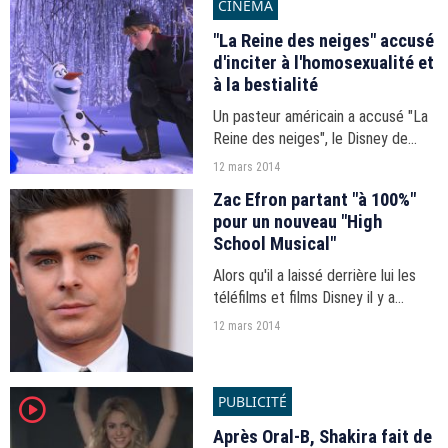
CINÉMA
CBS commande trois saisons de la
série.
"La Reine des neiges" accusé
d'inciter à l'homosexualité et
à la bestialité
Un pasteur américain a accusé "La
Reine des neiges", le Disney de
Noël 2013, d'inciter les jeunes à
12 mars 2014
l'homosexualité et à la bestialité.
Zac Efron partant "à 100%"
pour un nouveau "High
School Musical"
Alors qu'il a laissé derrière lui les
téléfilms et films Disney il y a
plusieurs années, Zac Efron a
12 mars 2014
surpris en annonçant qu'il était
partant pour une nouvelle suite.
PUBLICITÉ
player2
Après Oral-B, Shakira fait de