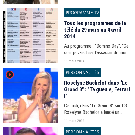
Damidot sur M6.
PROGRAMME TV
Tous les programmes de la
télé du 29 mars au 4 avril
2014
Au programme : "Domino Day", "Ce
soir, je vais tuer l'assassin de mon
fils", "Un trésor dans votre maison"
11 mars 2014
en prime time, "Apocalypse"...
PERSONNALITÉS
player2
Roselyne Bachelot dans "Le
Grand 8" : "Ta gueule, Ferrari
!"
Ce midi, dans "Le Grand 8" sur D8,
Roselyne Bachelot a lancé un
cinglant "Ta gueule" à Laurence
11 mars 2014
Ferrari.
PERSONNALITÉS