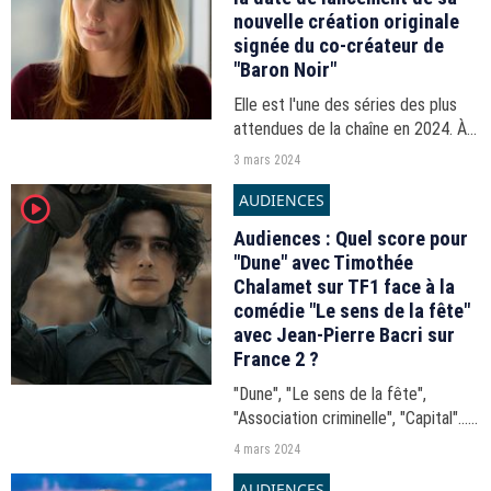
nouvelle création originale
signée du co-créateur de
"Baron Noir"
Elle est l'une des séries des plus
attendues de la chaîne en 2024. À
partir du 18 mars, Canal+ dévoile sa
3 mars 2024
nouvelle création originale : "La
AUDIENCES
player2
Fièvre". Un show créé par le père
de "Baron...
Audiences : Quel score pour
"Dune" avec Timothée
Chalamet sur TF1 face à la
comédie "Le sens de la fête"
avec Jean-Pierre Bacri sur
France 2 ?
"Dune", "Le sens de la fête",
"Association criminelle", "Capital"...
Les audiences de la soirée du
4 mars 2024
dimanche 3 mars 2024.
AUDIENCES