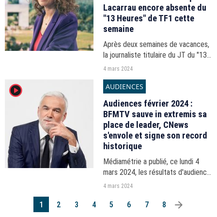
Lacarrau encore absente du
"13 Heures" de TF1 cette
semaine
Après deux semaines de vacances,
la journaliste titulaire du JT du "13
Heures" de TF1 est absente cette
4 mars 2024
semaine pour "suivre des examens
AUDIENCES
player2
de contrôle" après avoir contracté
une sérieuse...
Audiences février 2024 :
BFMTV sauve in extremis sa
place de leader, CNews
s'envole et signe son record
historique
Médiamétrie a publié, ce lundi 4
mars 2024, les résultats d'audience
des chaînes pour la vague de
4 mars 2024
février 2024, s'étirant du 29 janvier
arrow_right
au 3 mars.
1
2
3
4
5
6
7
8