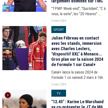
largement dominés sur TMC
"TPMP Week-end", "Quotidien", "C à
vous, la suite", les "20 Heures"...
Les audiences du 20h-21h du
2 mars 2024
vendredi 1er mars 2024.
SPORT
Julien Fébreau en contact
avec les stands, immersion
avec Charles Leclerc,
"dispositif XXL" à Monaco...
Gros plan sur la saison 2024
de Formule 1 sur Canal+
Canal+ lance la saison 2024 de
Formule 1 ce samedi 2 mars à 16h.
2 mars 2024
TV
player2
"12.45" : Karine Le Marchand
va co-présenter le JT de M6