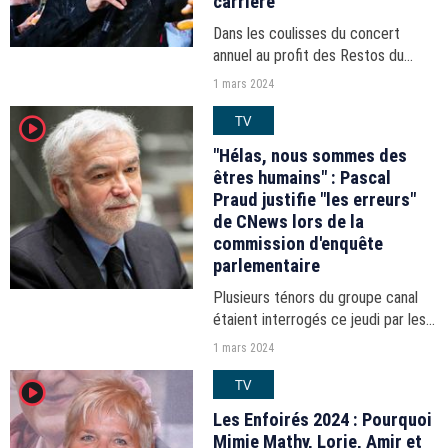
carrière"
Dans les coulisses du concert
annuel au profit des Restos du
coeur, la nouvelle recrue des
1 mars 2024
Enfoirés s'est entretenue avec
TV
player2
puremedias.com
"Hélas, nous sommes des
êtres humains" : Pascal
Praud justifie "les erreurs"
de CNews lors de la
commission d'enquête
parlementaire
Plusieurs ténors du groupe canal
étaient interrogés ce jeudi par les
députés à l'Assemblée, alors que
1 mars 2024
l'Arcom a lancé un appel à
TV
player2
candidatures pour renouveler
certaines des fréquences...
Les Enfoirés 2024 : Pourquoi
Mimie Mathy, Lorie, Amir et