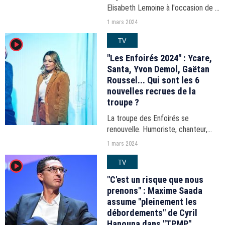
Elisabeth Lemoine à l'occasion de la
diffusion d'un épisode d'"Envoyé
1 mars 2024
Spécial" consacré à l'affaire Gérard
TV
player2
Miller. Elle a profité pour
s'exprimer...
"Les Enfoirés 2024" : Ycare,
Santa, Yvon Demol, Gaëtan
Roussel... Qui sont les 6
nouvelles recrues de la
troupe ?
La troupe des Enfoirés se
renouvelle. Humoriste, chanteur,
chanteuse ou encore danseur,
1 mars 2024
cette année, la bande d'artistes
TV
player2
oeuvrant pour Les Restos du Coeur
accueille 6 nouvelles recrues.
"C'est un risque que nous
prenons" : Maxime Saada
assume "pleinement les
débordements" de Cyril
Hanouna dans "TPMP"