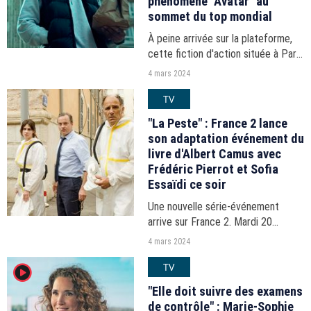
phénomène "Avatar" au
sommet du top mondial
À peine arrivée sur la plateforme,
cette fiction d'action située à Paris
se hisse déjà à la deuxième place
4 mars 2024
du classement mondial.
TV
"La Peste" : France 2 lance
son adaptation événement du
livre d'Albert Camus avec
Frédéric Pierrot et Sofia
Essaïdi ce soir
Une nouvelle série-événement
arrive sur France 2. Mardi 20
février, France Télévisions a dévoilé
4 mars 2024
la date de sortie du premier
TV
player2
épisode de la série "La Peste",
adaptation du célèbre...
"Elle doit suivre des examens
de contrôle" : Marie-Sophie