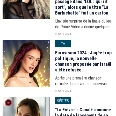
passage dans "LOL : qui rit
sort", alors que le titre "La
Barbichette" fait un carton
L'invitée surprise de la finale du jeu
de Prime Video a donné quelques
détails sur son apparition très
3 mars 2024
remarquée.
TV
Eurovision 2024 : Jugée trop
politique, la nouvelle
chanson proposée par Israël
a été refusée
Après une première chanson
refusée, Israël voit son nouveau
morceau "Dancing Forever" retoqué
3 mars 2024
par l'Union européenne de
SÉRIES
player2
radiotélévision (UER) qui organise
"l'Eurovision".
"La Fièvre" : Canal+ annonce
la date de lancement de sa