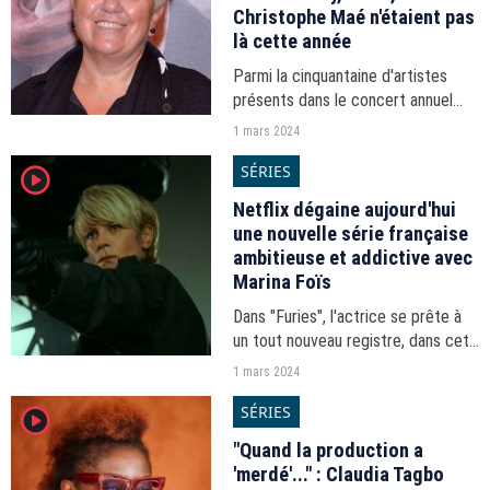
Christophe Maé n'étaient pas
là cette année
Parmi la cinquantaine d'artistes
présents dans le concert annuel
pour les Restos du coeur quelques
1 mars 2024
absents. Voici pourquoi.
SÉRIES
player2
Netflix dégaine aujourd'hui
une nouvelle série française
ambitieuse et addictive avec
Marina Foïs
Dans "Furies", l'actrice se prête à
un tout nouveau registre, dans cete
série en forme de thriller explosif
1 mars 2024
disponible depuis ce vendredi 1er
SÉRIES
player2
mars sur la plateforme.
"Quand la production a
'merdé'..." : Claudia Tagbo