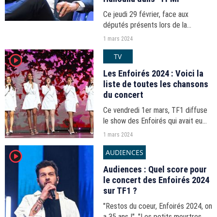
Ce jeudi 29 février, face aux
députés présents lors de la
commission d'enquête
1 mars 2024
parlementaire, le PDG de Canal+,
TV
player2
Maxime Saada, a reconnu et
assumé "les débordements"
Les Enfoirés 2024 : Voici la
engendrés par Cyril...
liste de toutes les chansons
du concert
Ce vendredi 1er mars, TF1 diffuse
le show des Enfoirés qui avait eu
lieu à Bordeaux en janvier dernier.
1 mars 2024
Pour ce nouveau spectacle, la
AUDIENCES
player2
troupe d'artistes a choisi un
répertoire varié...
Audiences : Quel score pour
le concert des Enfoirés 2024
sur TF1 ?
"Restos du coeur, Enfoirés 2024, on
a 35 ans !", "Les petits meurtres