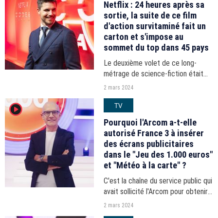
Netflix : 24 heures après sa
sortie, la suite de ce film
d'action survitaminé fait un
carton et s'impose au
sommet du top dans 45 pays
Le deuxième volet de ce long-
métrage de science-fiction était
attendu depuis plusieurs années et
2 mars 2024
fait déjà un carton.
TV
player2
Pourquoi l'Arcom a-t-elle
autorisé France 3 à insérer
des écrans publicitaires
dans le "Jeu des 1.000 euros"
et "Météo à la carte" ?
C'est la chaîne du service public qui
avait sollicité l'Arcom pour obtenir
cette autorisation.
2 mars 2024