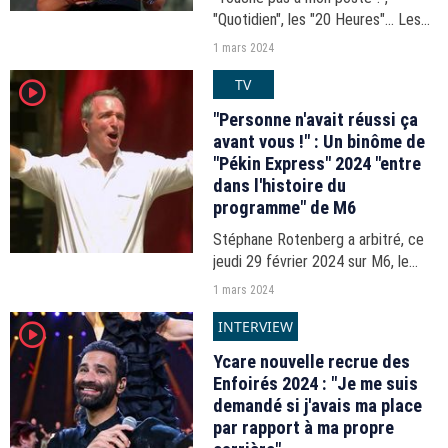
"Quotidien", les "20 Heures"... Les
audiences du 20h-21h du jeudi 29
1 mars 2024
février 2024.
TV
player2
"Personne n'avait réussi ça
avant vous !" : Un binôme de
"Pékin Express" 2024 "entre
dans l'histoire du
programme" de M6
Stéphane Rotenberg a arbitré, ce
jeudi 29 février 2024 sur M6, le
quatrième épisode de "Pékin
1 mars 2024
Express : Sur les traces du tigre
INTERVIEW
player2
d'or".
Ycare nouvelle recrue des
Enfoirés 2024 : "Je me suis
demandé si j'avais ma place
par rapport à ma propre