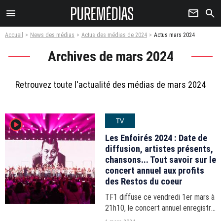
menu
newsletter
search
Accueil
News des médias
Actus des médias de 2024
Actus mars 2024
Archives de mars 2024
Retrouvez toute l'actualité des médias de mars 2024
TV
player2
Les Enfoirés 2024 : Date de
diffusion, artistes présents,
chansons... Tout savoir sur le
concert annuel aux profits
des Restos du coeur
TF1 diffuse ce vendredi 1er mars à
21h10, le concert annuel enregistré
cette année du 17 au 22 janvier