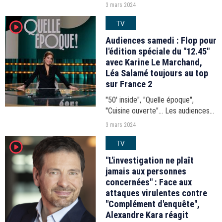
Champagne"... Les audiences de la
3 mars 2024
soirée du samedi 2 mars 2024.
TV
player2
Audiences samedi : Flop pour
l'édition spéciale du "12.45"
avec Karine Le Marchand,
Léa Salamé toujours au top
sur France 2
"50' inside", "Quelle époque",
"Cuisine ouverte"... Les audiences
de la journée du samedi 2 mars
3 mars 2024
2024.
TV
player2
"L'investigation ne plaît
jamais aux personnes
concernées" : Face aux
attaques virulentes contre
"Complément d'enquête",
Alexandre Kara réagit