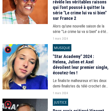
révèle les véritables raisons
qui l'ont poussé à quitter la
série "Le crime lui va si bien"
sur France 2
Alors qu'une nouvelle saison de la
série "Le crime lui va si bien" a été
annoncée, Claudia Tagbo est
1 mars 2024
revenue sur les raisons de son
MUSIQUE
player2
départ du show France 2. Une
décision qui a laissé...
"Star Academy" 2024 :
Helena, Julien et Axel
dévoilent leur premier single,
écoutez-les !
Le finaliste malheureux et les deux
demi-finalistes du télé-crochet de
TF1 ont dévoilé leurs titres
1 mars 2024
respectifs le même jour, ce
JUSTICE
player2
vendredi 1er mars.
Pour avoir critiqué Vincent