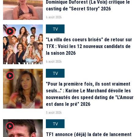
Dominique Duforest (La Voix) critique le
casting de "Secret Story" 2026
6 août 2026
TV
player2
"La villa des coeurs brisés" de retour sur
TFX : Voici les 12 nouveaux candidats de
la saison 2026
6 août 2026
TV
player2
"Pour la première fois, ils sont vraiment
seuls…" : Karine Le Marchand dévoile les
nouveautés des speed dating de "L'Amour
est dans le pré" 2026
5 août 2026
TV
player2
TF1 annonce (déjà) la date de lancement