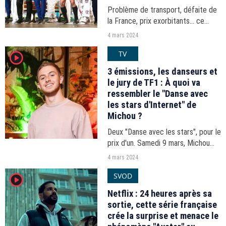
Problème de transport, défaite de
la France, prix exorbitants... ce
vendredi 1er mars, les Enfoirés ont
4 mars 2024
profité de la scène pour se moquer
TV
player2
des Jeux olympiques 2024 à Paris.
3 émissions, les danseurs et
le jury de TF1 : À quoi va
ressembler le "Danse avec
les stars d'Internet" de
Michou ?
Deux "Danse avec les stars", pour le
prix d'un. Samedi 9 mars, Michou
lancera "Danse avec les stars
4 mars 2024
d'Internet" diffusé sur TF1+ et
SVOD
player2
Twitch. Que nous réserve cette
émission spéciale...
Netflix : 24 heures après sa
sortie, cette série française
crée la surprise et menace le