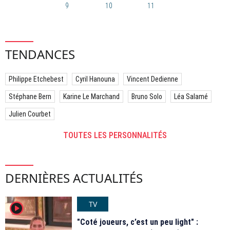
9
10
11
TENDANCES
Philippe Etchebest
Cyril Hanouna
Vincent Dedienne
Stéphane Bern
Karine Le Marchand
Bruno Solo
Léa Salamé
Julien Courbet
TOUTES LES PERSONNALITÉS
DERNIÈRES ACTUALITÉS
TV
player2
"Coté joueurs, c’est un peu light" :