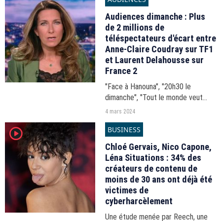
Audiences dimanche : Plus
de 2 millions de
téléspectateurs d'écart entre
Anne-Claire Coudray sur TF1
et Laurent Delahousse sur
France 2
"Face à Hanouna", "20h30 le
dimanche", "Tout le monde veut
prendre sa place", "66 minutes"...
4 mars 2024
Les audiences de la journée du
BUSINESS
player2
dimanche 3 mars 2024.
Chloé Gervais, Nico Capone,
Léna Situations : 34% des
créateurs de contenu de
moins de 30 ans ont déjà été
victimes de
cyberharcèlement
Une étude menée par Reech, une