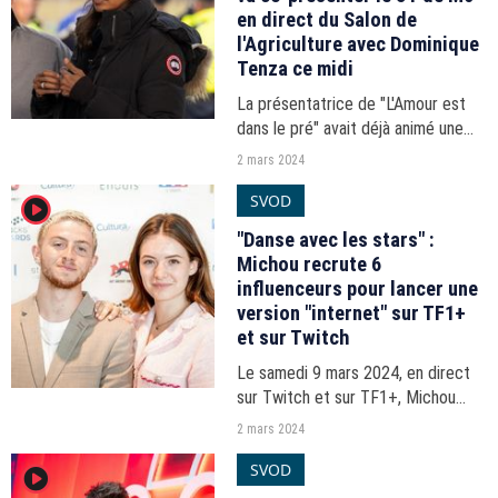
en direct du Salon de
l'Agriculture avec Dominique
Tenza ce midi
La présentatrice de "L'Amour est
dans le pré" avait déjà animé une
édition spéciale autour de la crise
2 mars 2024
des agriculteurs.
SVOD
player2
"Danse avec les stars" :
Michou recrute 6
influenceurs pour lancer une
version "internet" sur TF1+
et sur Twitch
Le samedi 9 mars 2024, en direct
sur Twitch et sur TF1+, Michou
lancera "Danse avec les stars
2 mars 2024
d'internet".
SVOD
player2