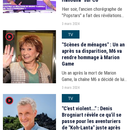
Hier soir, l'ancien chorégraphe de
"Popstars" a fait des révélations
dans l'émission du week-end de
3 mars 2024
Cyril Hanouna, diffusée sur C8.
TV
player2
"Scènes de ménages" : Un an
après sa disparition, M6 va
rendre hommage à Marion
Game
Un an après la mort de Marion
Game, la chaîne M6 a décidé de lui
rendre hommage. Mardi 19 mars,
3 mars 2024
après une soirée spéciale "Scènes
TV
player2
de ménages", la chaîne diffusera un
documentaire sur...
"C'est violent..." : Denis
Brogniart révèle ce qu'il se
passe pour les aventuriers
de "Koh-Lanta" juste après