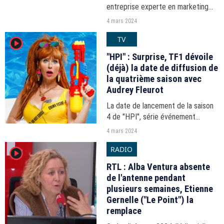
entreprise experte en marketing
d'influence, démontre que les
4 mars 2024
influenceurs et créateurs de
TV
player2
contenu, dont l'image reste
écornée dans les médias,
"HPI" : Surprise, TF1 dévoile
subissent...
(déjà) la date de diffusion de
la quatrième saison avec
Audrey Fleurot
La date de lancement de la saison
4 de "HPI", série événement
incarnée par Audrey Fleurot, a été
4 mars 2024
révélée ce lundi 4 mars 2024 par le
RADIO
player2
compte de TF1 sur X.
RTL : Alba Ventura absente
de l'antenne pendant
plusieurs semaines, Etienne
Gernelle ("Le Point") la
remplace