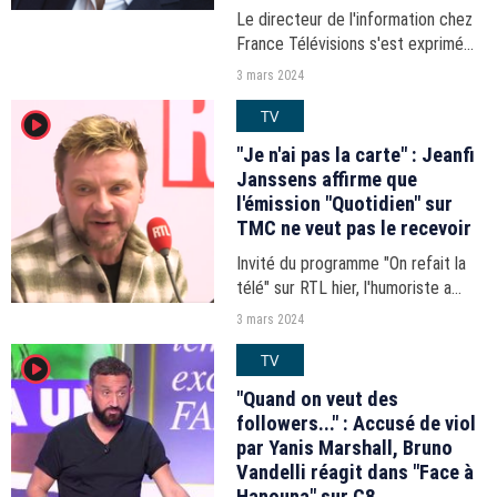
Le directeur de l'information chez
France Télévisions s'est exprimé
longuement dans le journal "Le
3 mars 2024
Parisien" paru aujourd'hui.
TV
player2
"Je n'ai pas la carte" : Jeanfi
Janssens affirme que
l'émission "Quotidien" sur
TMC ne veut pas le recevoir
Invité du programme "On refait la
télé" sur RTL hier, l'humoriste a
révélé qu'il n'était pas le bienvenu
3 mars 2024
dans certaines émissions.
TV
player2
"Quand on veut des
followers..." : Accusé de viol
par Yanis Marshall, Bruno
Vandelli réagit dans "Face à
Hanouna" sur C8