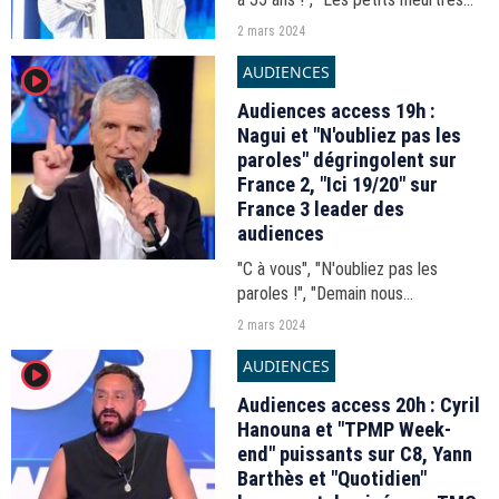
d'Agatha Christie", "A bras
2 mars 2024
ouverts"... Les audiences du
AUDIENCES
player2
vendredi 1 mars 2024.
Audiences access 19h :
Nagui et "N'oubliez pas les
paroles" dégringolent sur
France 2, "Ici 19/20" sur
France 3 leader des
audiences
"C à vous", "N'oubliez pas les
paroles !", "Demain nous
appartient"... Les audiences du 19h-
2 mars 2024
20h du vendredi 1er mars 2024.
AUDIENCES
player2
Audiences access 20h : Cyril
Hanouna et "TPMP Week-
end" puissants sur C8, Yann
Barthès et "Quotidien"