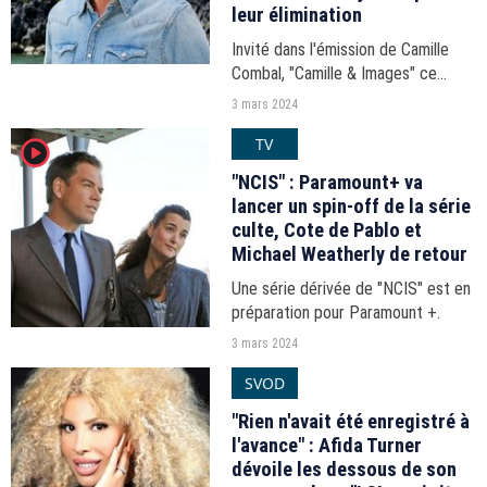
leur élimination
Invité dans l'émission de Camille
Combal, "Camille & Images" ce
mardi 27 février 2024 sur TF1,
3 mars 2024
Denis Brogniart a fait quelques
TV
player2
révélations sur les coulisses de
"Koh-Lanta".
"NCIS" : Paramount+ va
lancer un spin-off de la série
culte, Cote de Pablo et
Michael Weatherly de retour
Une série dérivée de "NCIS" est en
préparation pour Paramount +.
3 mars 2024
SVOD
"Rien n'avait été enregistré à
l'avance" : Afida Turner
dévoile les dessous de son