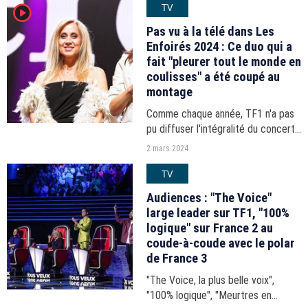
TV
player2
Pas vu à la télé dans Les
Enfoirés 2024 : Ce duo qui a
fait "pleurer tout le monde en
coulisses" a été coupé au
montage
Comme chaque année, TF1 n'a pas
pu diffuser l'intégralité du concert
des Enfoirés qui dure en réalité plus
2 mars 2024
de 4 heures.
TV
Audiences : "The Voice"
large leader sur TF1, "100%
logique" sur France 2 au
coude-à-coude avec le polar
de France 3
"The Voice, la plus belle voix",
"100% logique", "Meurtres en