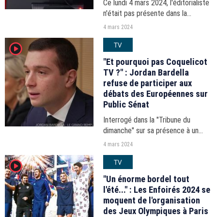
Ce lundi 4 mars 2024, l'éditorialiste
n'était pas présente dans la
matinale d'Yves Calvi et Amandine
4 mars 2024
Bégot. Elle est remplacée par
TV
player2
Etienne Gernelle, patron du "Point".
"Et pourquoi pas Coquelicot
TV ?" : Jordan Bardella
refuse de participer aux
débats des Européennes sur
Public Sénat
Interrogé dans la "Tribune du
dimanche" sur sa présence à un
débat télévisé prévu en amont des
4 mars 2024
élections, le candidat du
TV
player2
Rassemblement national a répondu
avec ironie.
"Un énorme bordel tout
l'été..." : Les Enfoirés 2024 se
moquent de l'organisation
des Jeux Olympiques à Paris