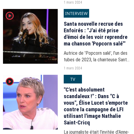
comme tous les Français victime
1 mars 2024
de l'inflation. Une séquence qui a
INTERVIEW
player2
permis à Philippe Caverivière de
remplir sa chronique...
Santa nouvelle recrue des
Enfoirés : "J'ai été prise
d'émoi de les voir reprendre
ma chanson 'Popcorn salé'"
Autrice de 'Popcorn salé', l'un des
tubes de 2023, la chanteuse Santa
intègre la troupe des Enfoirés
1 mars 2024
cette année. Elle s'est confiée à
TV
player2
puremédias.com.
"C'est absolument
scandaleux !" : Dans "C à
vous", Élise Lucet s'emporte
contre la campagne de LFI
utilisant l'image Nathalie
Saint-Cricq
La journaliste était l'invitée d'Anne-