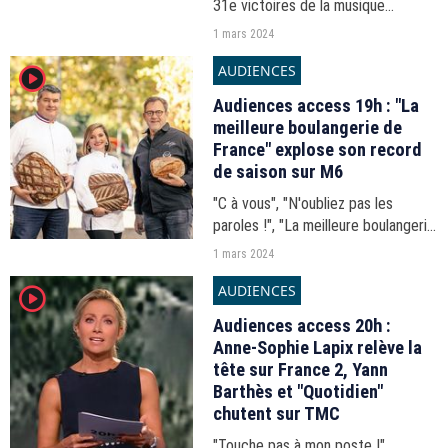
31e victoires de la musique
classique", "Envoyé Spécial"... Les
1 mars 2024
audiences de la soirée télé du jeudi
AUDIENCES
player2
29 février 2024.
Audiences access 19h : "La
meilleure boulangerie de
France" explose son record
de saison sur M6
"C à vous", "N'oubliez pas les
paroles !", "La meilleure boulangerie
de France"... Les audiences du 19h-
1 mars 2024
20h du jeudi 29 février 2024.
AUDIENCES
player2
Audiences access 20h :
Anne-Sophie Lapix relève la
tête sur France 2, Yann
Barthès et "Quotidien"
chutent sur TMC
"Touche pas à mon poste !",