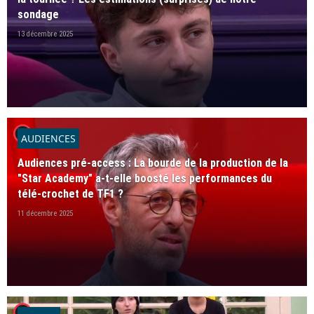
sondage
13 décembre 2025
player2
AUDIENCES
Audiences pré-access : La bourde de la production de la
"Star Academy" a-t-elle boosté les performances du
télé-crochet de TF1 ?
11 décembre 2025
player2