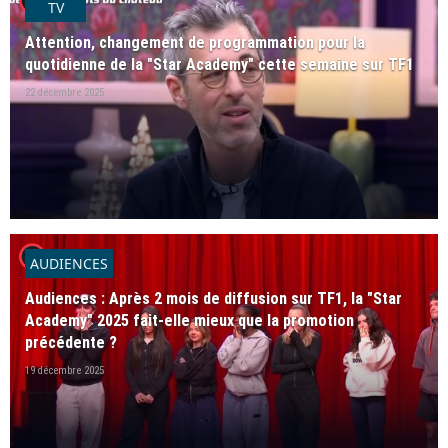
player2
TV
Attention, changement de programmation pour la
quotidienne de la "Star Academy" cette semaine sur TF1
22 décembre 2025
player2
AUDIENCES
Audiences : Après 2 mois de diffusion sur TF1, la "Star
Academy" 2025 fait-elle mieux que la promotion
précédente ?
19 décembre 2025