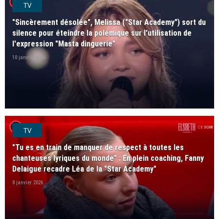
player2
TV
"Sincèrement désolée", Melissa ("Star Academy") sort du
silence pour éteindre la polémique sur l'utilisation de
l'expression "Masta dinguerie"
10 janvier 2026
player2
TV
"Tu es en train de manquer de respect à toutes les
chanteuses lyriques du monde" : En plein coaching, Fanny
Delaigue recadre Léa de la "Star Academy"
8 janvier 2026