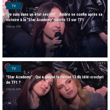
player2
TV
"Je suis dans un état second" : Ambre se confie après sa
victoire à la "Star Academy" saison 13 sur TF1
8 février 2026
player2
TV
"Star Academy" : Qui a gagné la saison 13 du télé-crochet
de TF1 ?
8 février 2026