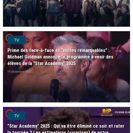
player2
TV
Prime des face-à-face et “visites remarquables” :
Michael Goldman annonce le programme à venir des
élèves de la "Star Academy" 2025
14 décembre 2025
player2
TV
"Star Academy" 2025 : Qui va être éliminé ce soir et rater
la tournée ? Les estimations (surprises) de notre