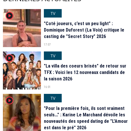
TV
player2
"Coté joueurs, c’est un peu light" :
Dominique Duforest (La Voix) critique le
casting de "Secret Story" 2026
17:07
TV
player2
"La villa des coeurs brisés" de retour sur
TFX : Voici les 12 nouveaux candidats de
la saison 2026
16:01
TV
player2
"Pour la première fois, ils sont vraiment
seuls…" : Karine Le Marchand dévoile les
nouveautés des speed dating de "L'Amour
est dans le pré" 2026