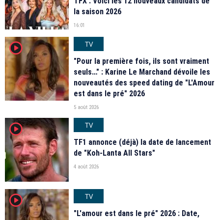
TFX : Voici les 12 nouveaux candidats de
la saison 2026
16:01
TV
player2
"Pour la première fois, ils sont vraiment
seuls…" : Karine Le Marchand dévoile les
nouveautés des speed dating de "L'Amour
est dans le pré" 2026
5 août 2026
TV
player2
TF1 annonce (déjà) la date de lancement
de "Koh-Lanta All Stars"
4 août 2026
TV
player2
"L'amour est dans le pré" 2026 : Date,