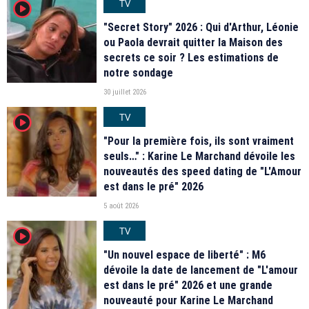
TV
player2
"Secret Story" 2026 : Qui d'Arthur, Léonie
ou Paola devrait quitter la Maison des
secrets ce soir ? Les estimations de
notre sondage
30 juillet 2026
TV
player2
"Pour la première fois, ils sont vraiment
seuls…" : Karine Le Marchand dévoile les
nouveautés des speed dating de "L'Amour
est dans le pré" 2026
5 août 2026
TV
player2
"Un nouvel espace de liberté" : M6
dévoile la date de lancement de "L'amour
est dans le pré" 2026 et une grande
nouveauté pour Karine Le Marchand