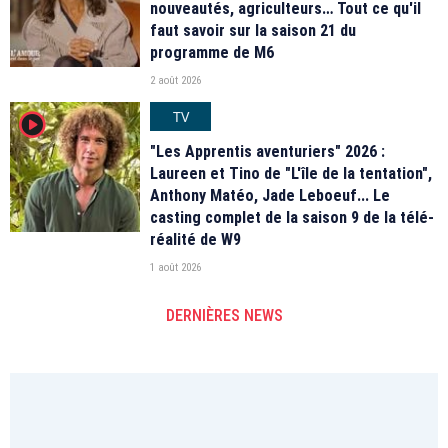
nouveautés, agriculteurs… Tout ce qu'il
faut savoir sur la saison 21 du
programme de M6
2 août 2026
TV
player2
"Les Apprentis aventuriers" 2026 :
Laureen et Tino de "L'île de la tentation",
Anthony Matéo, Jade Leboeuf... Le
casting complet de la saison 9 de la télé-
réalité de W9
1 août 2026
DERNIÈRES NEWS