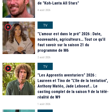
de "Koh-Lanta All Stars"
4 août 2026
TV
player2
"L'amour est dans le pré" 2026 : Date,
nouveautés, agriculteurs… Tout ce qu'il
faut savoir sur la saison 21 du
programme de M6
2 août 2026
TV
player2
"Les Apprentis aventuriers" 2026 :
Laureen et Tino de "L'île de la tentation",
Anthony Matéo, Jade Leboeuf... Le
casting complet de la saison 9 de la télé-
réalité de W9
1 août 2026