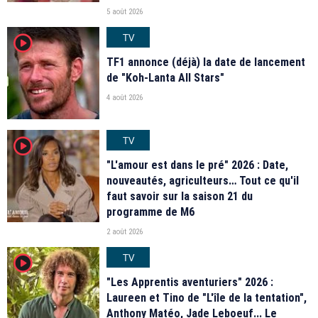
5 août 2026
TV
player2
TF1 annonce (déjà) la date de lancement
de "Koh-Lanta All Stars"
4 août 2026
TV
player2
"L'amour est dans le pré" 2026 : Date,
nouveautés, agriculteurs… Tout ce qu'il
faut savoir sur la saison 21 du
programme de M6
2 août 2026
TV
player2
"Les Apprentis aventuriers" 2026 :
Laureen et Tino de "L'île de la tentation",
Anthony Matéo, Jade Leboeuf... Le