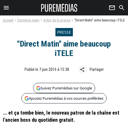
menu
newsletter
search
Accueil
Dernières news
Actus de la presse
"Direct Matin" aime beaucoup iTELE
PRESSE
"Direct Matin" aime beaucoup
iTELE
share
Publié le 7 juin 2016 à 15:38
Partager
Suivez Puremédias sur Google
Ajoutez Puremédias à vos sources préférées
... et ça tombe bien, le nouveau patron de la chaîne est
l'ancien boss du quotidien gratuit.