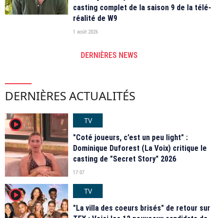
casting complet de la saison 9 de la télé-
réalité de W9
1 août 2026
DERNIÈRES NEWS
DERNIÈRES ACTUALITÉS
TV
player2
"Coté joueurs, c’est un peu light" :
Dominique Duforest (La Voix) critique le
casting de "Secret Story" 2026
17:07
TV
player2
"La villa des coeurs brisés" de retour sur