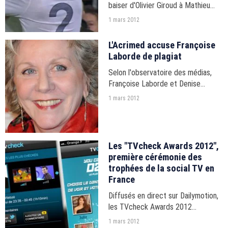
baiser d'Olivier Giroud à Mathieu
Debuchy pendant le match
1 mars 2012
France/Allemagne mercredi soir sur
TF1 a déchaîné les passions sur les
L'Acrimed accuse Françoise
réseaux sociaux.
Laborde de plagiat
Selon l'observatoire des médias,
Françoise Laborde et Denise
Bombardier ont plagié un article de
1 mars 2012
Slate.fr pour écrire leur ouvrage,
"Ne vous taisez plus !".
Les "TVcheck Awards 2012",
première cérémonie des
trophées de la social TV en
France
Diffusés en direct sur Dailymotion,
les TVcheck Awards 2012
récompenseront les personnalités
1 mars 2012