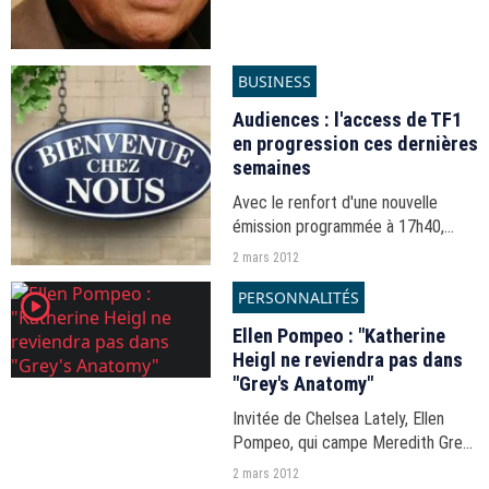
BUSINESS
Audiences : l'access de TF1
en progression ces dernières
semaines
Avec le renfort d'une nouvelle
émission programmée à 17h40,
"Bienvenue chez nous", les jeux
2 mars 2012
"Une Famille en or" et "Money Drop"
PERSONNALITÉS
player2
voient leur audience progresser si
bien que l'access...
Ellen Pompeo : "Katherine
Heigl ne reviendra pas dans
"Grey's Anatomy"
Invitée de Chelsea Lately, Ellen
Pompeo, qui campe Meredith Grey
dans "Grey's Anatomy", est revenue
2 mars 2012