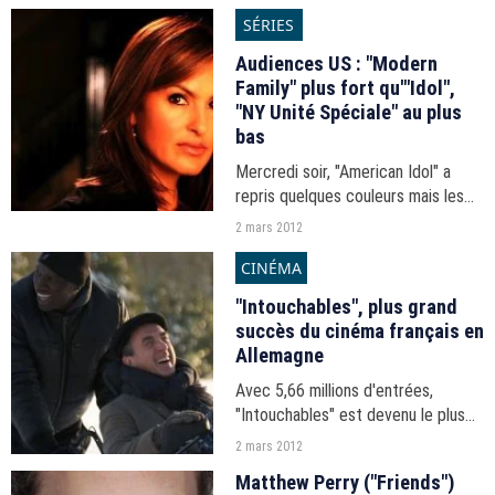
sur les déclarations de Katherine
SÉRIES
Heigl. Cette dernière exprimait son
désir de revenir...
Audiences US : "Modern
Family" plus fort qu'"Idol",
"NY Unité Spéciale" au plus
bas
Mercredi soir, "American Idol" a
repris quelques couleurs mais les
cibles continuent à bouder le
2 mars 2012
programme. Les nouvelles sont
CINÉMA
mauvaises pour "NY Unité Spéciale"
et "America's Next...
"Intouchables", plus grand
succès du cinéma français en
Allemagne
Avec 5,66 millions d'entrées,
"Intouchables" est devenu le plus
grand succès du cinéma français en
2 mars 2012
Allemagne devançant les 5,6
Matthew Perry ("Friends")
millions d'entrées du "Gendarme et