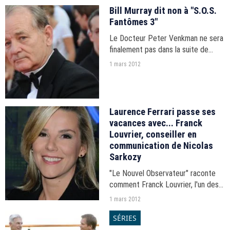
Hollande. Invité de France Inter,
Bill Murray dit non à "S.O.S.
Nicolas Sarkozy a critiqué...
Fantômes 3"
Le Docteur Peter Venkman ne sera
finalement pas dans la suite de
"S.O.S. Fantômes". L'acteur Dan
1 mars 2012
Aykroyd a confirmé que Bill Murray
avait refusé ce troisième volet.
Laurence Ferrari passe ses
vacances avec... Franck
Louvrier, conseiller en
communication de Nicolas
Sarkozy
"Le Nouvel Observateur" raconte
comment Franck Louvrier, l'un des
plus proches collaborateurs du
1 mars 2012
président, passe ses vacances
SÉRIES
avec Laurence Ferrari, journaliste
au 20 heures de TF1.