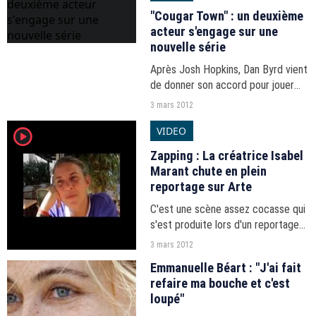
"Cougar Town" : un deuxième
acteur s'engage sur une
nouvelle série
Après Josh Hopkins, Dan Byrd vient
de donner son accord pour jouer
dans une nouvelle série. Une
3 mars 2012
annonce qui laisse peu d'espoir sur
VIDEO
player2
l'avenir de "Cougar Town".
Zapping : La créatrice Isabel
Marant chute en plein
reportage sur Arte
C'est une scène assez cocasse qui
s'est produite lors d'un reportage
sur Isabel Marant, diffusé hier soir
3 mars 2012
sur Arte. Pendant l'interview, la
Emmanuelle Béart : "J'ai fait
créatrice est tombée avec fracas
refaire ma bouche et c'est
de sa chaise...
loupé"