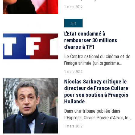
Montebourg ont accusé des
1 mars 2012
partisans du FN. "La seule victime,
c'est moi", leur répond Marine Le
TF1
Pen.
L'Etat condamné à
rembourser 30 millions
d'euros à TF1
Le Centre national du cinéma et de
l'image animée (un organisme
public) a été condamné à
1 mars 2012
rembourser 30 millions d'euros à
Nicolas Sarkozy critique le
TF1. L'Etat a fait appel de la
directeur de France Culture
décision.
pour son soutien à François
Hollande
Dans une tribune publiée dans
L'Express, Olivier Poivre d'Arvor, le
directeur de France Culture
1 mars 2012
apporte son soutien à François