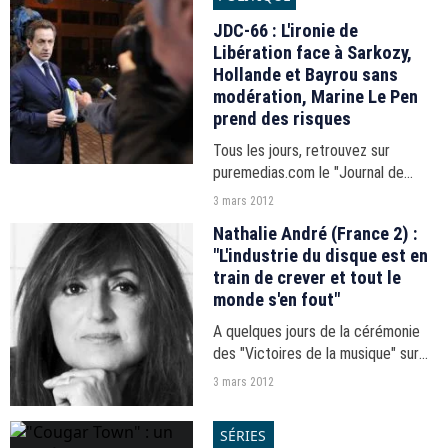
nominations.
JDC-66 : L'ironie de
Libération face à Sarkozy,
Hollande et Bayrou sans
modération, Marine Le Pen
prend des risques
Tous les jours, retrouvez sur
puremedias.com le "Journal de
Campagne", en partenariat avec i-
3 mars 2012
TELE.
Nathalie André (France 2) :
"L'industrie du disque est en
train de crever et tout le
monde s'en fout"
A quelques jours de la cérémonie
des "Victoires de la musique" sur
France 2, Nathalie André, directrice
3 mars 2012
des variétés, jeux et
divertissements fait ses pronostics
SÉRIES
sur puremedias.com