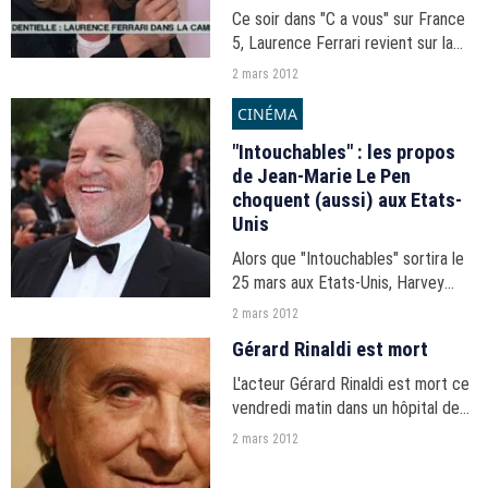
Ce soir dans "C a vous" sur France
5, Laurence Ferrari revient sur la
polémique de ses vacances
2 mars 2012
supposées avec Franck Louvrier,
CINÉMA
responsable de la communication
de Nicolas Sarkozy.
"Intouchables" : les propos
de Jean-Marie Le Pen
choquent (aussi) aux Etats-
Unis
Alors que "Intouchables" sortira le
25 mars aux Etats-Unis, Harvey
Weinstein, le distributeur américain
2 mars 2012
du film, s'est dit "effrayé" par les
Gérard Rinaldi est mort
propos "répugnants" de Jean-Marie
Le Pen...
L'acteur Gérard Rinaldi est mort ce
vendredi matin dans un hôpital de
l'Essonne à 69 ans. Il a succombé à
2 mars 2012
une longue maladie.