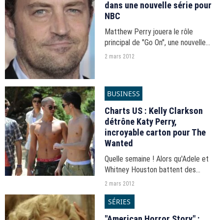
dans une nouvelle série pour
des extraterrestres".
NBC
Matthew Perry jouera le rôle
principal de "Go On", une nouvelle
sitcom écrite par Scott Silveri, un
2 mars 2012
ancien scénariste et producteur de
"Friends".
BUSINESS
Charts US : Kelly Clarkson
détrône Katy Perry,
incroyable carton pour The
Wanted
Quelle semaine ! Alors qu'Adele et
Whitney Houston battent des
records dans les charts albums,
2 mars 2012
Kelly Clarkson reprend la pole
SÉRIES
position du Hot 100 tandis que le
boys band The Wanted...
"American Horror Story" :