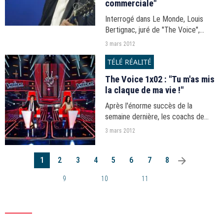
commerciale"
Interrogé dans Le Monde, Louis
Bertignac, juré de "The Voice",
revient sur les raisons qui l'ont
3 mars 2012
poussé à accepter le job.
TÉLÉ RÉALITÉ
The Voice 1x02 : "Tu m'as mis
la claque de ma vie !"
Après l'énorme succès de la
semaine dernière, les coachs de
"The Voice" reprennent du service
3 mars 2012
pour dénicher les nouveaux talents.
Qui saura s'attirer les faveurs de
arrow_right
Jenifer, Garou,...
1
2
3
4
5
6
7
8
9
10
11