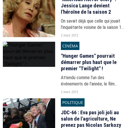
Jessica Lange devient
l'héroïne de la saison 2
On savait déjà que celle qui jouait
l'inquiétante voisine de la saison 1
de la série de Ryan Murphy serait
2 mars 2012
de retour pour la saison 2.
CINÉMA
Aujourd'hui, on apprend que Jessica
Lange en...
"Hunger Games" pourrait
démarrer plus haut que le
premier "Twilight" !
Attendu comme l'un des
événements de l'année, le film
"Hunger Games" affiche un indice
2 mars 2012
de notoriété incroyable et devrait
POLITIQUE
signer un démarrage supérieur à
celui du premier "Twilight"...
JDC-66 : Eva pas joli joli au
salon de l'agriculture, Ne
prenez pas Nicolas Sarkozy