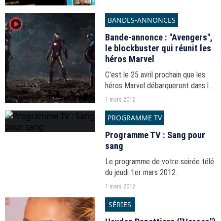
et les programmes de la télévision
française plébiscités par les
BANDES-ANNONCES
player2
TVcheckers.
Bande-annonce : "Avengers",
le blockbuster qui réunit les
héros Marvel
C'est le 25 avril prochain que les
héros Marvel débarqueront dans les
salles obscures françaises, le tout
1 mars 2012
réalisé par Joss Whedon. En
PROGRAMME TV
attendant de retrouver Thor et les
autres, une...
Programme TV : Sang pour
sang
Le programme de votre soirée télé
du jeudi 1er mars 2012.
1 mars 2012
SÉRIES