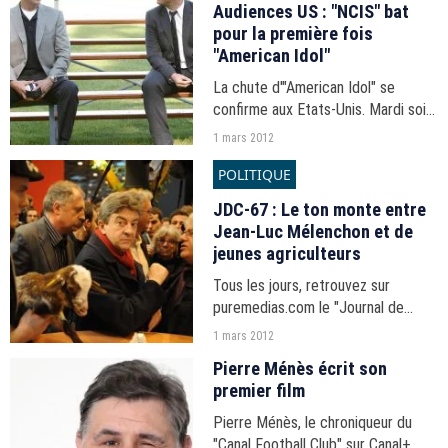
Audiences US : "NCIS" bat
pour la première fois
"American Idol"
La chute d'"American Idol" se
confirme aux Etats-Unis. Mardi soir,
pour la première fois, la série de
1 mars 2012
CBS a fait mieux que le télé-
POLITIQUE
crochet de Fox - même si ce
dernier garde l'avantage...
JDC-67 : Le ton monte entre
Jean-Luc Mélenchon et de
jeunes agriculteurs
Tous les jours, retrouvez sur
puremedias.com le "Journal de
Campagne", en partenariat avec i-
1 mars 2012
TELE.
Pierre Ménès écrit son
premier film
Pierre Ménès, le chroniqueur du
"Canal Football Club" sur Canal+