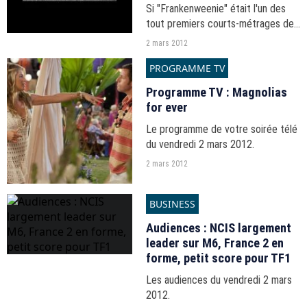
Si "Frankenweenie" était l'un des
tout premiers courts-métrages de
Tim Burton, le réalisateur a décidé
2 mars 2012
d'en faire un film à part entière, à
PROGRAMME TV
découvrir dès le 5 octobre
prochain.
Programme TV : Magnolias
for ever
Le programme de votre soirée télé
du vendredi 2 mars 2012.
2 mars 2012
BUSINESS
Audiences : NCIS largement
leader sur M6, France 2 en
forme, petit score pour TF1
Les audiences du vendredi 2 mars
2012.