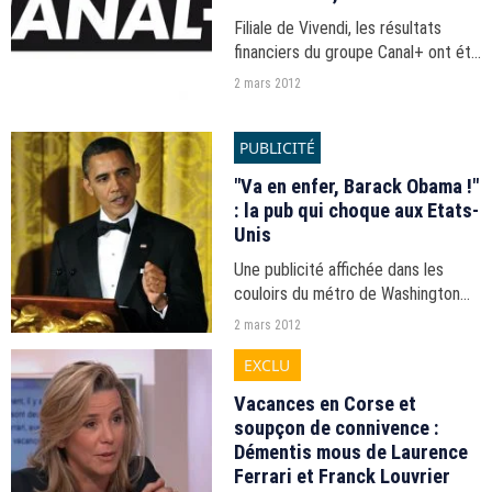
Filiale de Vivendi, les résultats
financiers du groupe Canal+ ont été
dans le vert en 2011, tirés par une
2 mars 2012
progression du nombre d'abonnés
et des revenus publicitaires.
PUBLICITÉ
"Va en enfer, Barack Obama !"
: la pub qui choque aux Etats-
Unis
Une publicité affichée dans les
couloirs du métro de Washington
pour un documentaire sur le
2 mars 2012
système de santé américain
EXCLU
contenant le slogan "Va en enfer
Barack" crée la polémique.
Vacances en Corse et
soupçon de connivence :
Démentis mous de Laurence
Ferrari et Franck Louvrier