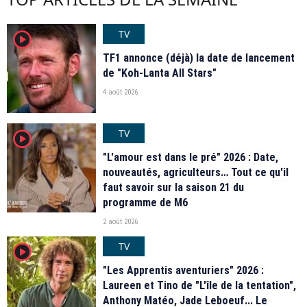
TV
player2
TF1 annonce (déjà) la date de lancement
de "Koh-Lanta All Stars"
4 août 2026
TV
player2
"L'amour est dans le pré" 2026 : Date,
nouveautés, agriculteurs… Tout ce qu'il
faut savoir sur la saison 21 du
programme de M6
2 août 2026
TV
player2
"Les Apprentis aventuriers" 2026 :
Laureen et Tino de "L'île de la tentation",
Anthony Matéo, Jade Leboeuf... Le