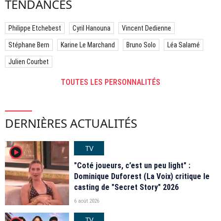
TENDANCES
Philippe Etchebest
Cyril Hanouna
Vincent Dedienne
Stéphane Bern
Karine Le Marchand
Bruno Solo
Léa Salamé
Julien Courbet
TOUTES LES PERSONNALITÉS
DERNIÈRES ACTUALITÉS
TV
player2
"Coté joueurs, c’est un peu light" :
Dominique Duforest (La Voix) critique le
casting de "Secret Story" 2026
6 août 2026
TV