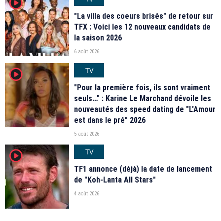
player2
"La villa des coeurs brisés" de retour sur
TFX : Voici les 12 nouveaux candidats de
la saison 2026
6 août 2026
TV
player2
"Pour la première fois, ils sont vraiment
seuls…" : Karine Le Marchand dévoile les
nouveautés des speed dating de "L'Amour
est dans le pré" 2026
5 août 2026
TV
player2
TF1 annonce (déjà) la date de lancement
de "Koh-Lanta All Stars"
4 août 2026