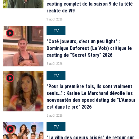
casting complet de la saison 9 de la télé-
réalité de W9
1 août 2026
TV
player2
"Coté joueurs, c’est un peu light" :
Dominique Duforest (La Voix) critique le
casting de "Secret Story" 2026
6 août 2026
TV
player2
"Pour la première fois, ils sont vraiment
seuls…" : Karine Le Marchand dévoile les
nouveautés des speed dating de "L'Amour
est dans le pré" 2026
5 août 2026
TV
player2
"La villa des coeurs brisés" de retour sur