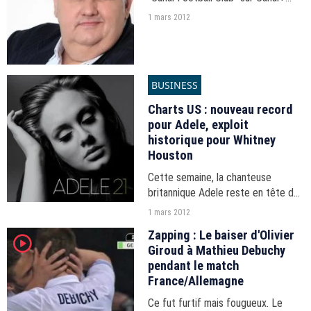
écrit le scénario de son premier
1 mars 2012
film. Dominique Farrugia devrait le
produire.
BUSINESS
Charts US : nouveau record
pour Adele, exploit
historique pour Whitney
Houston
Cette semaine, la chanteuse
britannique Adele reste en tête des
ventes d'albums aux Etats-Unis
1 mars 2012
avec "21", plus long numéro un
Zapping : Le baiser d'Olivier
player2
américain depuis 1984 tandis que
Giroud à Mathieu Debuchy
Whitney Houston s'offre...
pendant le match
France/Allemagne
Ce fut furtif mais fougueux. Le