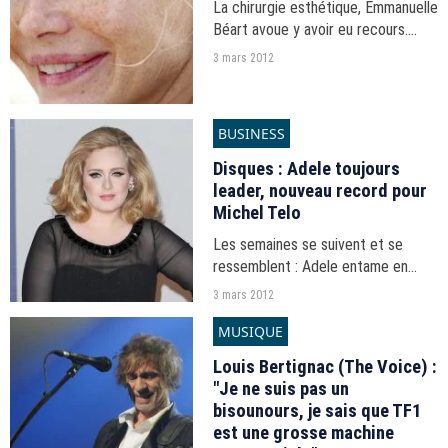
La chirurgie esthétique, Emmanuelle
Béart avoue y avoir eu recours.
Dans une interview au Monde,
3 mars 2012
l'actrice confie avoir radicalement
changé d'opinion après une
opération ratée.
BUSINESS
Disques : Adele toujours
leader, nouveau record pour
Michel Telo
Les semaines se suivent et se
ressemblent : Adele entame en
effet une 20ème semaine en tête
3 mars 2012
des charts albums tandis que
MUSIQUE
Michel Telo domine toujours le
classement digital et s'offre...
Louis Bertignac (The Voice) :
"Je ne suis pas un
bisounours, je sais que TF1
est une grosse machine