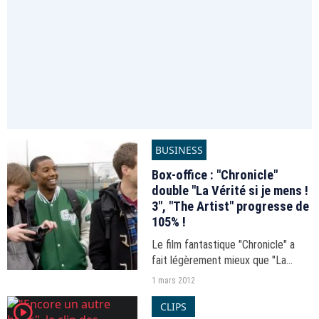
BUSINESS
Box-office : "Chronicle"
double "La Vérité si je mens !
3", "The Artist" progresse de
105% !
Le film fantastique "Chronicle" a
fait légèrement mieux que "La
Vérité si je mens 3" du 22 au 28
1 mars 2012
février. Après son sacre aux César
CLIPS
player2
et aux Oscars, "The Artist" a vu sa