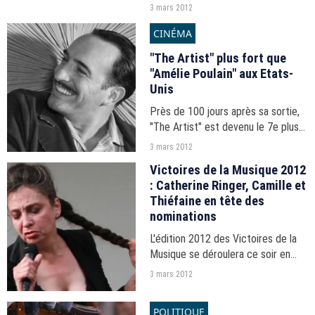
3 mars 2012
CINÉMA
"The Artist" plus fort que
"Amélie Poulain" aux Etats-
Unis
Près de 100 jours après sa sortie,
"The Artist" est devenu le 7e plus
gros succès du cinéma français aux
3 mars 2012
Etats-Unis. Le film devance
Victoires de la Musique 2012
désormais "Le Fabuleux destin
: Catherine Ringer, Camille et
d'Amélie Poulain".
Thiéfaine en tête des
nominations
L'édition 2012 des Victoires de la
Musique se déroulera ce soir en
direct sur France 2. Catherine
3 mars 2012
Ringer, Camille et Hubert Felix
Thiéfaine partent favoris avec 3
POLITIQUE