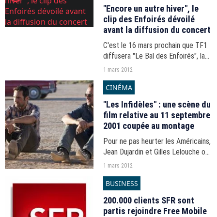
fréquentation...
"Encore un autre hiver", le
clip des Enfoirés dévoilé
avant la diffusion du concert
C'est le 16 mars prochain que TF1
diffusera "Le Bal des Enfoirés", la
22e série de concerts de la troupe
1 mars 2012
des Restos du Coeur. En attendant,
CINÉMA
le clip du premier single, "Encore un
autre...
"Les Infidèles" : une scène du
film relative au 11 septembre
2001 coupée au montage
Pour ne pas heurter les Américains,
Jean Dujardin et Gilles Lelouche ont
choisi de couper une scène des
1 mars 2012
"Infidèles" où apparaissaient les
BUSINESS
deux tours du Word Trade Center.
200.000 clients SFR sont
partis rejoindre Free Mobile