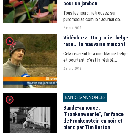
pour un jambon
Tous les jours, retrouvez sur
puremedias.com le "Journal de
Campagne", en partenariat avec i-
2 mars 2012
TELE.
Vidéobuzz : Un grutier belge
player2
rase... la mauvaise maison !
Cela ressemble à une blague belge
et pourtant, c'est la réalité.
L'histoire fait les gros titres des
2 mars 2012
journaux en Belgique et la vidéo fait
rire toute la toile.
BANDES-ANNONCES
player2
Bande-annonce :
"Frankenweenie", l'enfance
de Frankenstein en noir et
blanc par Tim Burton