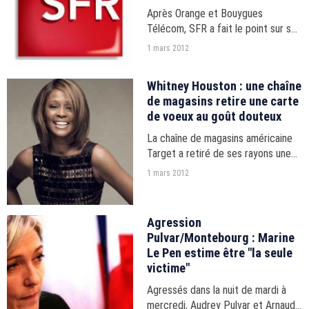
Après Orange et Bouygues
Télécom, SFR a fait le point sur son
parc d'abonnés, quelques semaines
1 mars 2012
après le lancement de l'offre
commerciale de Free Mobile.
Whitney Houston : une chaîne
de magasins retire une carte
de voeux au goût douteux
La chaîne de magasins américaine
Target a retiré de ses rayons une
carte de voeux humoristique qui
1 mars 2012
évoquait Whitney Houston,
décédée au début du mois.
Agression
Pulvar/Montebourg : Marine
Le Pen estime être "la seule
victime"
Agressés dans la nuit de mardi à
mercredi, Audrey Pulvar et Arnaud