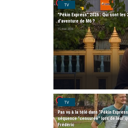
player2
TV
"Pékin Express" 2026 : Qui sont les 
d'aventure de M6 ?
15 mai 2026
player2
TV
Pas vu à la télé dans "Pékin Expres
séquence "censurée" lors de leur qu
Frédéric