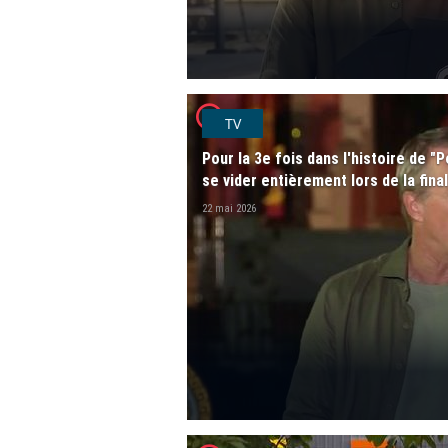
player2
TV
Pour la 3e fois dans l'histoire de "
se vider entièrement lors de la fina
22 mai 2026