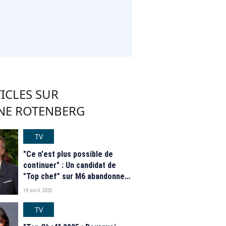
ICLES SUR
NE ROTENBERG
TV
"Ce n'est plus possible de
continuer" : Un candidat de
"Top chef" sur M6 abandonne
1h avant le début de l'épreuve
10 avril 2025
TV