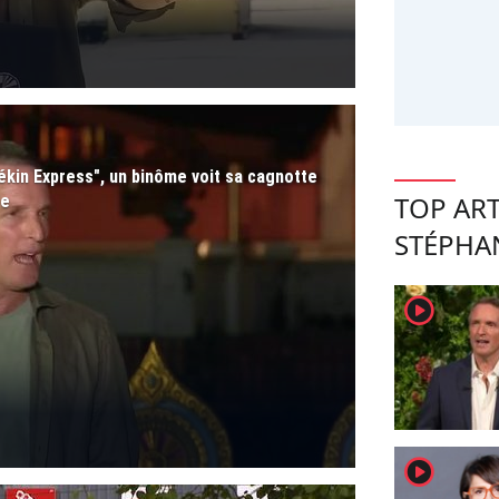
Pékin Express", un binôme voit sa cagnotte
TOP ART
le
STÉPHA
player2
player2