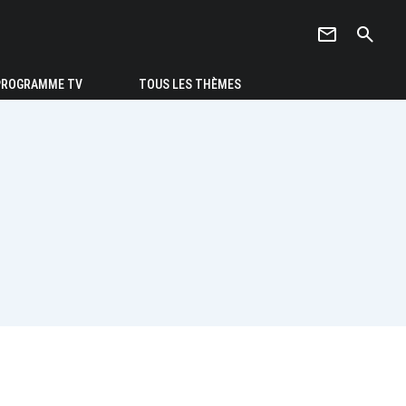
newsletter
search
PROGRAMME TV
TOUS LES THÈMES