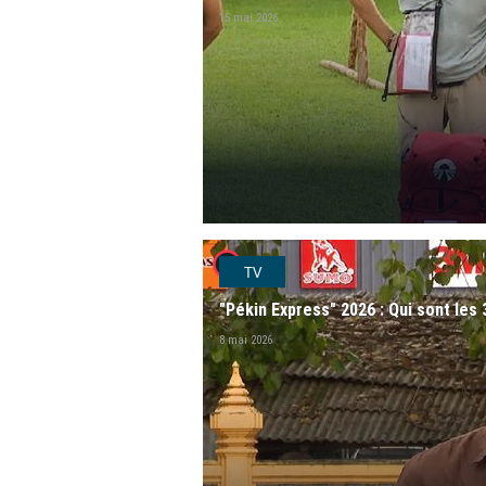
15 mai 2026
player2
TV
"Pékin Express" 2026 : Qui sont les 
8 mai 2026