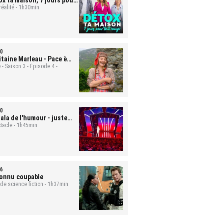
ox ta maison, 7 jours pour
t ranger
réalité - 1h30min.
- Mona et Bastien
0
itaine Marleau
- Pace è
ute
 - Saison 3 - Épisode 4 -
min.
0
ala de l'humour - juste
 rire
tacle - 1h45min.
6
onnu coupable
 de science fiction - 1h37min.