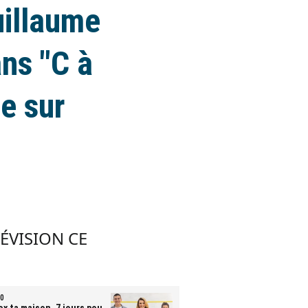
uillaume
ans "C à
te sur
LÉVISION CE
0