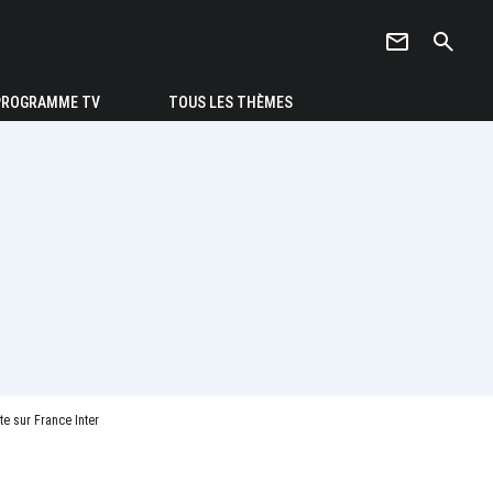
newsletter
search
PROGRAMME TV
TOUS LES THÈMES
te sur France Inter