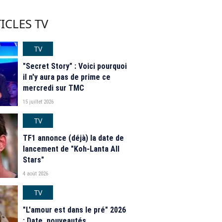
ICLES TV
TV
"Secret Story" : Voici pourquoi
il n'y aura pas de prime ce
mercredi sur TMC
15 juillet 2026
TV
TF1 annonce (déjà) la date de
lancement de "Koh-Lanta All
Stars"
4 août 2026
TV
"L'amour est dans le pré" 2026
: Date, nouveautés,