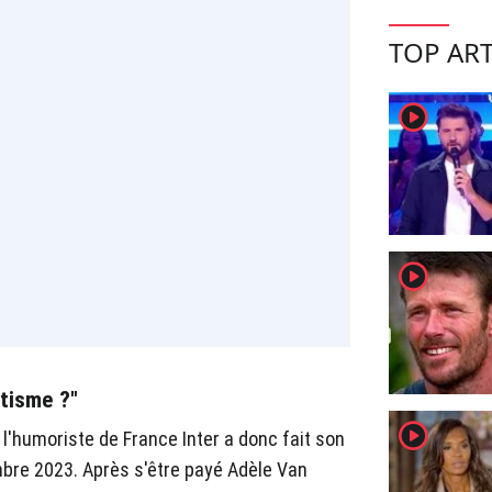
TOP ART
player2
player2
itisme ?"
player2
l'humoriste de France Inter a donc fait son
bre 2023. Après s'être payé Adèle Van