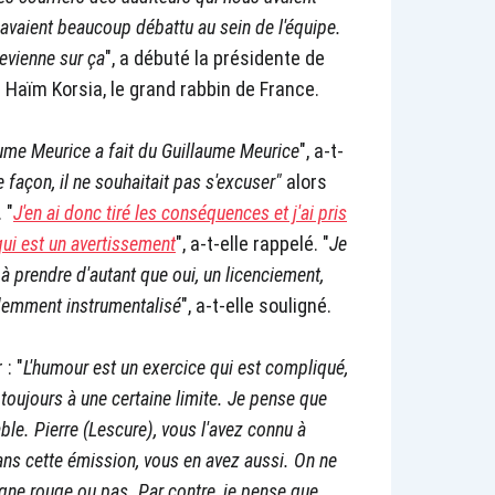
n avaient beaucoup débattu au sein de l'équipe.
revienne sur ça
", a débuté la présidente de
 Haïm Korsia, le grand rabbin de France.
ume Meurice a fait du Guillaume Meurice
", a-t-
e façon, il ne souhaitait pas s'excuser"
alors
 "
J'en ai donc tiré les conséquences et j'ai pris
qui est un avertissement
", a-t-elle rappelé. "
Je
 à prendre d'autant que oui, un licenciement,
idemment instrumentalisé
", a-t-elle souligné.
 : "
L'humour est un exercice qui est compliqué,
t toujours à une certaine limite. Je pense que
able. Pierre (Lescure), vous l'avez connu à
Dans cette émission, vous en avez aussi. On ne
ligne rouge ou pas. Par contre, je pense que