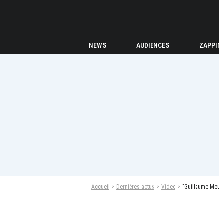
NEWS
AUDIENCES
ZAPPI
Accueil
Dernières actus
Video
"Guillaume Meur