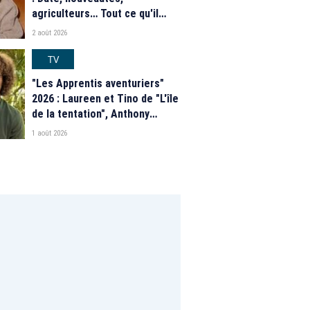
agriculteurs… Tout ce qu'il
faut savoir sur la saison 21 du
2 août 2026
programme de M6
TV
"Les Apprentis aventuriers"
2026 : Laureen et Tino de "L'île
de la tentation", Anthony
Matéo, Jade Leboeuf... Le
1 août 2026
casting complet de la saison 9
de la télé-réalité de W9