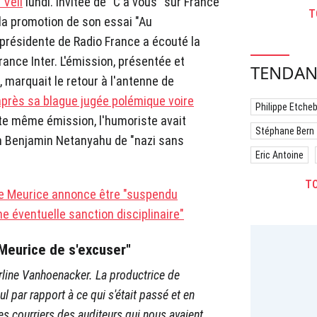
 Veil
lundi. Invitée de "C à vous" sur France
T
la promotion de son essai "Au
présidente de Radio France a écouté la
rance Inter. L'émission, présentée et
TENDAN
 marquait le retour à l'antenne de
près sa blague jugée polémique voire
Philippe Etche
tte même émission, l'humoriste avait
Stéphane Bern
ien Benjamin Netanyahu de "nazi sans
Eric Antoine
TO
me Meurice annonce être "suspendu
e éventuelle sanction disciplinaire"
Meurice de s'excuser"
arline Vanhoenacker. La productrice de
l par rapport à ce qui s'était passé
et en
les courriers des auditeurs qui nous avaient