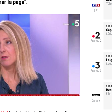
Dét
ner la page".
tou
Télé
TF1
21h1
Cap
sal
Série
1h35
France 2
21h1
Le g
pour
Spec
France 3
21h0
Rec
Film
Canal+