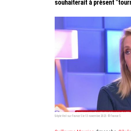
souhaiterait à présent "tour
Sibyle Veil sur France 5 le 13 novembre 2023. © France 5