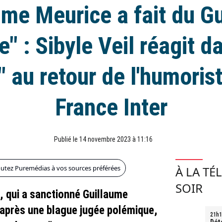
ume Meurice a fait du G
" : Sibyle Veil réagit d
 au retour de l'humoris
France Inter
Publié le 14 novembre 2023 à 11:16
outez Puremédias à vos sources préférées
À LA TÉ
SOIR
, qui a sanctionné Guillaume
après une blague jugée polémique,
21h1