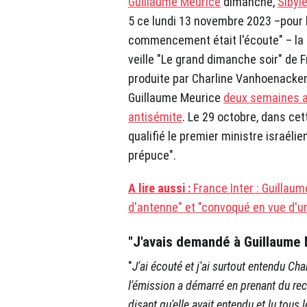
Guillaume Meurice
dimanche,
Sibyle
5 ce lundi 13 novembre 2023 –pour 
commencement était l'écoute" – la 
veille "Le grand dimanche soir" de F
produite par Charline Vanhoenacker,
Guillaume Meurice
deux semaines a
antisémite
. Le 29 octobre, dans ce
qualifié le premier ministre israél
prépuce".
A lire aussi :
France Inter : Guillau
d'antenne" et "convoqué en vue d'un
"J'avais demandé à Guillaume 
"
J'ai écouté et j'ai surtout entendu Ch
l'émission a démarré en prenant du recu
disant qu'elle avait entendu et lu tous 