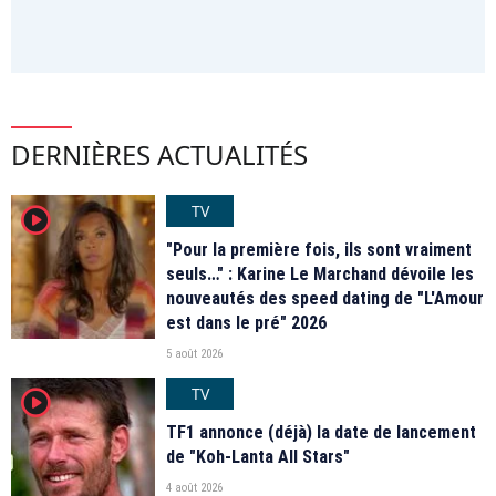
DERNIÈRES ACTUALITÉS
TV
player2
"Pour la première fois, ils sont vraiment
seuls…" : Karine Le Marchand dévoile les
nouveautés des speed dating de "L'Amour
est dans le pré" 2026
5 août 2026
TV
player2
TF1 annonce (déjà) la date de lancement
de "Koh-Lanta All Stars"
4 août 2026