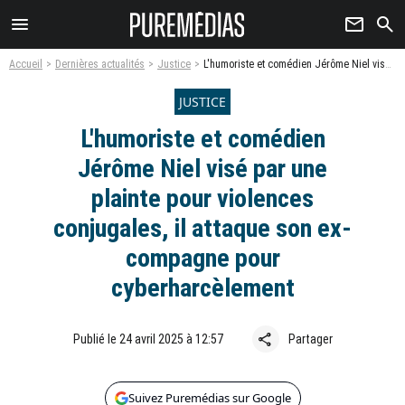
menu
newsletter
search
Accueil
Dernières actualités
Justice
L'humoriste et comédien Jérôme Niel visé par une plainte pour violences conjugales, il attaque son ex-compagne pour cyberharcèlement
JUSTICE
L'humoriste et comédien
Jérôme Niel visé par une
plainte pour violences
conjugales, il attaque son ex-
compagne pour
cyberharcèlement
share
Publié le 24 avril 2025 à 12:57
Partager
Suivez Puremédias sur Google