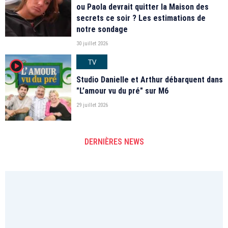
ou Paola devrait quitter la Maison des
secrets ce soir ? Les estimations de
notre sondage
30 juillet 2026
TV
player2
Studio Danielle et Arthur débarquent dans
"L’amour vu du pré" sur M6
29 juillet 2026
DERNIÈRES NEWS