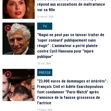
répond aux accusations de maltraitance
sur sa fille
16 février 2026
TV
player2
"Nagui ne peut pas se laisser traiter de
'super connard' publiquement sans
réagir" : L'animateur a porté plainte
contre Cyril Hanouna pour "injure
publique"
28 mai 2026
PRESSE
player2
"23.000 euros de dommages et intérêts" :
François Civil et Adèle Exarchopoulous
font condamner "Paris Match" après
l'annonce de la fausse grossesse de
l'actrice
19 mars 2026