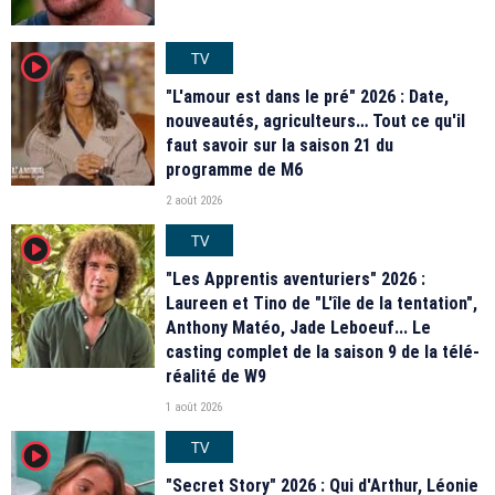
TV
player2
"L'amour est dans le pré" 2026 : Date,
nouveautés, agriculteurs… Tout ce qu'il
faut savoir sur la saison 21 du
programme de M6
2 août 2026
TV
player2
"Les Apprentis aventuriers" 2026 :
Laureen et Tino de "L'île de la tentation",
Anthony Matéo, Jade Leboeuf... Le
casting complet de la saison 9 de la télé-
réalité de W9
1 août 2026
TV
player2
"Secret Story" 2026 : Qui d'Arthur, Léonie