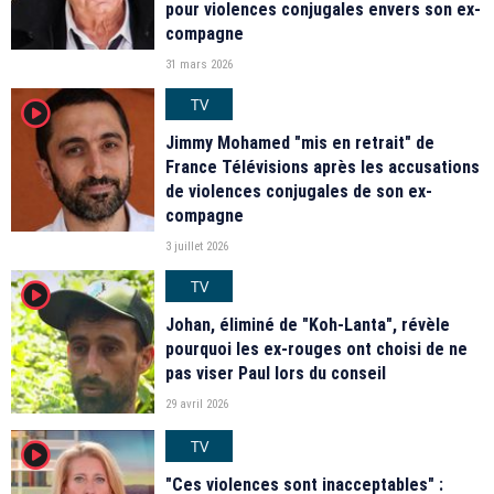
pour violences conjugales envers son ex-
compagne
31 mars 2026
TV
player2
Jimmy Mohamed "mis en retrait" de
France Télévisions après les accusations
de violences conjugales de son ex-
compagne
3 juillet 2026
TV
player2
Johan, éliminé de "Koh-Lanta", révèle
pourquoi les ex-rouges ont choisi de ne
pas viser Paul lors du conseil
29 avril 2026
TV
player2
"Ces violences sont inacceptables" :