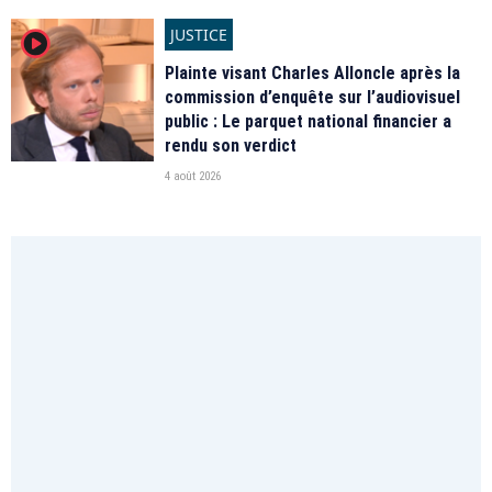
JUSTICE
player2
Plainte visant Charles Alloncle après la
commission d’enquête sur l’audiovisuel
public : Le parquet national financier a
rendu son verdict
4 août 2026