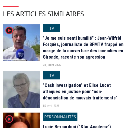
LES ARTICLES SIMILAIRES
TV
player2
"Je me suis senti humilié" : Jean-Wilfrid
Forquès, journaliste de BFMTV frappé en
marge de la couverture des incendies en
Gironde, raconte son agression
28 juillet 2026
TV
"Cash Investigation" et Elise Lucet
attaqués en justice pour "non-
dénonciation de mauvais traitements"
15 avril 2026
PERSONNALITÉS
player2
Lucie Bernardoni ("Star Academy")