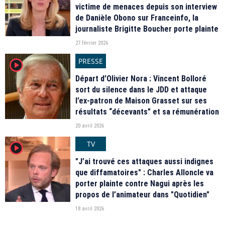
victime de menaces depuis son interview
de Danièle Obono sur Franceinfo, la
journaliste Brigitte Boucher porte plainte
27 février 2026
PRESSE
player2
Départ d’Olivier Nora : Vincent Bolloré
sort du silence dans le JDD et attaque
l’ex-patron de Maison Grasset sur ses
résultats “décevants” et sa rémunération
20 avril 2026
TV
player2
"J’ai trouvé ces attaques aussi indignes
que diffamatoires" : Charles Alloncle va
porter plainte contre Nagui après les
propos de l’animateur dans "Quotidien"
18 avril 2026