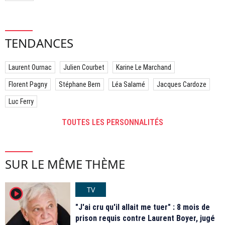
TENDANCES
Laurent Ournac
Julien Courbet
Karine Le Marchand
Florent Pagny
Stéphane Bern
Léa Salamé
Jacques Cardoze
Luc Ferry
TOUTES LES PERSONNALITÉS
SUR LE MÊME THÈME
TV
player2
"J'ai cru qu'il allait me tuer" : 8 mois de
prison requis contre Laurent Boyer, jugé