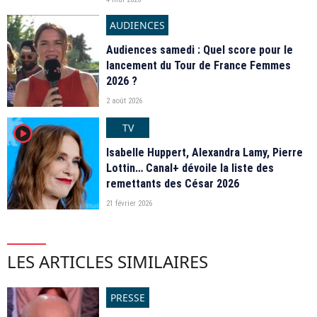
AUDIENCES
Audiences samedi : Quel score pour le
lancement du Tour de France Femmes
2026 ?
2 août 2026
TV
player2
Isabelle Huppert, Alexandra Lamy, Pierre
Lottin… Canal+ dévoile la liste des
remettants des César 2026
21 février 2026
LES ARTICLES SIMILAIRES
PRESSE