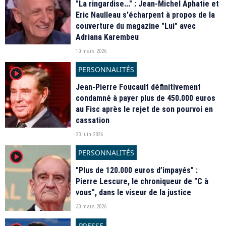
"La ringardise..." : Jean-Michel Aphatie et
Eric Naulleau s'écharpent à propos de la
couverture du magazine "Lui" avec
Adriana Karembeu
10 mars 2026
PERSONNALITÉS
player2
Jean-Pierre Foucault définitivement
condamné à payer plus de 450.000 euros
au Fisc après le rejet de son pourvoi en
cassation
23 juin 2026
PERSONNALITÉS
player2
"Plus de 120.000 euros d’impayés" :
Pierre Lescure, le chroniqueur de "C à
vous", dans le viseur de la justice
30 mars 2026
PRESSE