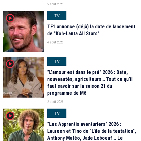
5 août 2026
TV
player2
TF1 annonce (déjà) la date de lancement
de "Koh-Lanta All Stars"
4 août 2026
TV
player2
"L'amour est dans le pré" 2026 : Date,
nouveautés, agriculteurs… Tout ce qu'il
faut savoir sur la saison 21 du
programme de M6
2 août 2026
TV
player2
"Les Apprentis aventuriers" 2026 :
Laureen et Tino de "L'île de la tentation",
Anthony Matéo, Jade Leboeuf... Le