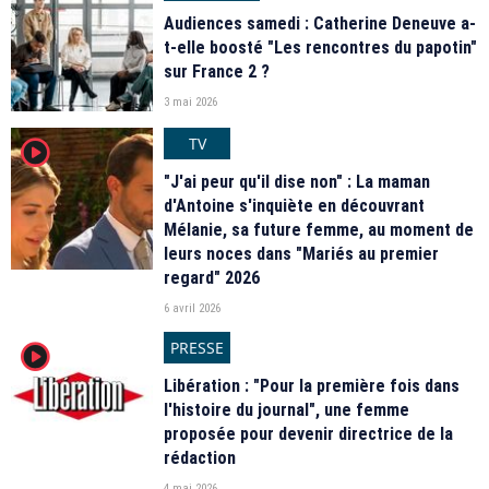
Audiences samedi : Catherine Deneuve a-
t-elle boosté "Les rencontres du papotin"
sur France 2 ?
3 mai 2026
TV
player2
"J'ai peur qu'il dise non" : La maman
d'Antoine s'inquiète en découvrant
Mélanie, sa future femme, au moment de
leurs noces dans "Mariés au premier
regard" 2026
6 avril 2026
PRESSE
player2
Libération : "Pour la première fois dans
l'histoire du journal", une femme
proposée pour devenir directrice de la
rédaction
4 mai 2026