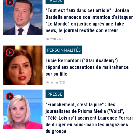
player2
"Tout est faux dans cet article" : Jordan
Bardella annonce son intention d’attaquer
"Le Monde" en justice après une fake
news, le journal rectifie son erreur
18 avril 2026
PERSONNALITÉS
player2
Lucie Bernardoni ("Star Academy")
répond aux accusations de maltraitance
sur sa fille
16 février 2026
PRESSE
player2
"Franchement, c'est la pire" : Des
journalistes de Prisma Media ("Voici",
"Télé-Loisirs") accusent Laurence Ferrari
de diriger en sous-marin les magazines
du groupe