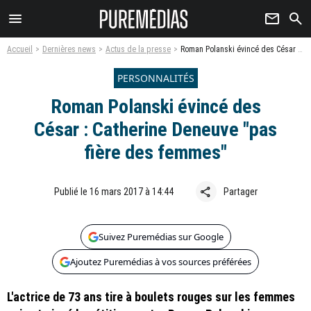
menu
newsletter
search
Accueil
Dernières news
Actus de la presse
Roman Polanski évincé des César : Catherine Deneuve "pas fière des femmes"
PERSONNALITÉS
Roman Polanski évincé des
César : Catherine Deneuve "pas
fière des femmes"
share
Publié le 16 mars 2017 à 14:44
Partager
Suivez Puremédias sur Google
Ajoutez Puremédias à vos sources préférées
L'actrice de 73 ans tire à boulets rouges sur les femmes