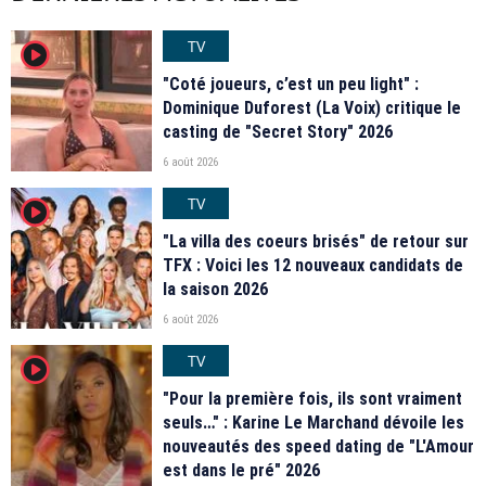
TV
player2
"Coté joueurs, c’est un peu light" :
Dominique Duforest (La Voix) critique le
casting de "Secret Story" 2026
6 août 2026
TV
player2
"La villa des coeurs brisés" de retour sur
TFX : Voici les 12 nouveaux candidats de
la saison 2026
6 août 2026
TV
player2
"Pour la première fois, ils sont vraiment
seuls…" : Karine Le Marchand dévoile les
nouveautés des speed dating de "L'Amour
est dans le pré" 2026