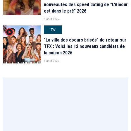
nouveautés des speed dating de "L'Amour
est dans le pré" 2026
5 août 2026
TV
player2
"La villa des coeurs brisés" de retour sur
TFX : Voici les 12 nouveaux candidats de
la saison 2026
6 août 2026