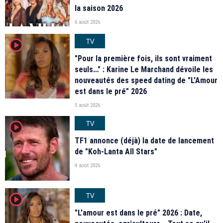
la saison 2026
6 août 2026
TV
player2
"Pour la première fois, ils sont vraiment
seuls…" : Karine Le Marchand dévoile les
nouveautés des speed dating de "L'Amour
est dans le pré" 2026
5 août 2026
TV
player2
TF1 annonce (déjà) la date de lancement
de "Koh-Lanta All Stars"
4 août 2026
TV
player2
"L'amour est dans le pré" 2026 : Date,