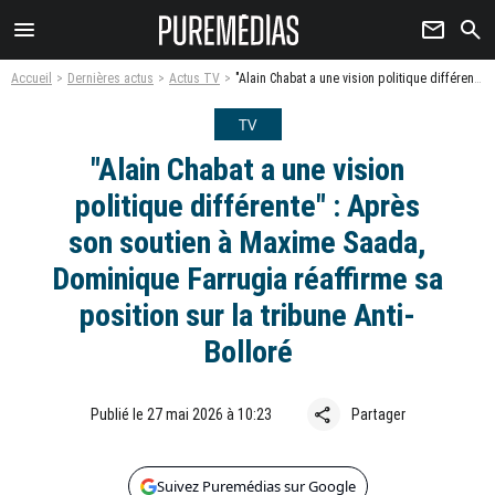
menu
newsletter
search
Accueil
Dernières actus
Actus TV
"Alain Chabat a une vision politique différente" : Après son soutien à Maxime Saada, Dominique Farrugia réaffirme sa position sur la tribune Anti-Bolloré
TV
"Alain Chabat a une vision
politique différente" : Après
son soutien à Maxime Saada,
Dominique Farrugia réaffirme sa
position sur la tribune Anti-
Bolloré
share
Publié le 27 mai 2026 à 10:23
Partager
Suivez Puremédias sur Google