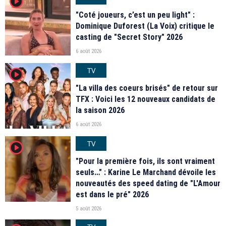
player2
"Coté joueurs, c’est un peu light" :
Dominique Duforest (La Voix) critique le
casting de "Secret Story" 2026
6 août 2026
TV
player2
"La villa des coeurs brisés" de retour sur
TFX : Voici les 12 nouveaux candidats de
la saison 2026
6 août 2026
TV
player2
"Pour la première fois, ils sont vraiment
seuls…" : Karine Le Marchand dévoile les
nouveautés des speed dating de "L'Amour
est dans le pré" 2026
5 août 2026