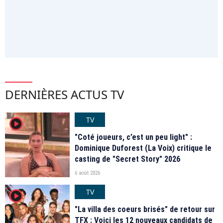
DERNIÈRES ACTUS TV
TV
player2
"Coté joueurs, c’est un peu light" :
Dominique Duforest (La Voix) critique le
casting de "Secret Story" 2026
6 août 2026
TV
player2
"La villa des coeurs brisés" de retour sur
TFX : Voici les 12 nouveaux candidats de