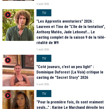
2 août 2026
TV
player2
"Les Apprentis aventuriers" 2026 :
Laureen et Tino de "L'île de la tentation",
Anthony Matéo, Jade Leboeuf... Le
casting complet de la saison 9 de la télé-
réalité de W9
1 août 2026
TV
player2
"Coté joueurs, c’est un peu light" :
Dominique Duforest (La Voix) critique le
casting de "Secret Story" 2026
6 août 2026
TV
player2
"Pour la première fois, ils sont vraiment
seuls…" : Karine Le Marchand dévoile les