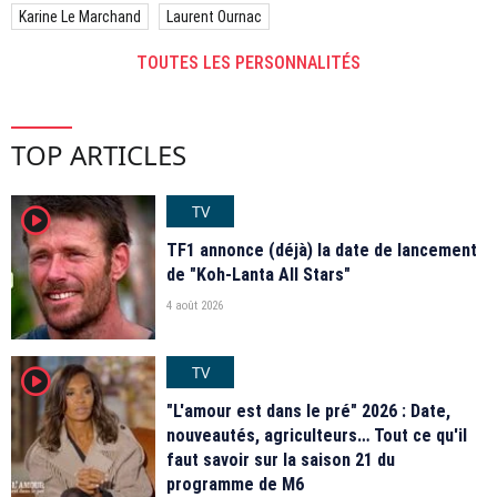
Karine Le Marchand
Laurent Ournac
TOUTES LES PERSONNALITÉS
TOP ARTICLES
TV
player2
TF1 annonce (déjà) la date de lancement
de "Koh-Lanta All Stars"
4 août 2026
TV
player2
"L'amour est dans le pré" 2026 : Date,
nouveautés, agriculteurs… Tout ce qu'il
faut savoir sur la saison 21 du
programme de M6