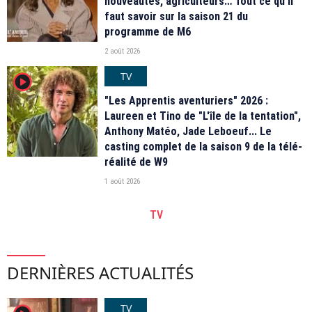
nouveautés, agriculteurs… Tout ce qu'il
faut savoir sur la saison 21 du
programme de M6
2 août 2026
TV
player2
"Les Apprentis aventuriers" 2026 :
Laureen et Tino de "L'île de la tentation",
Anthony Matéo, Jade Leboeuf... Le
casting complet de la saison 9 de la télé-
réalité de W9
1 août 2026
TV
DERNIÈRES ACTUALITÉS
TV