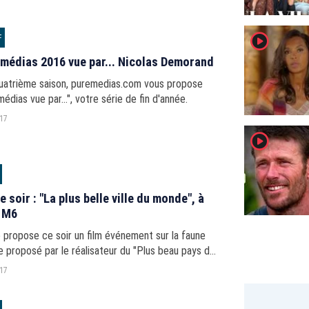
player2
F
 médias 2016 vue par... Nicolas Demorand
quatrième saison, puremedias.com vous propose
médias vue par...", votre série de fin d'année.
017
player2
e soir : "La plus belle ville du monde", à
 M6
 propose ce soir un film événement sur la faune
e proposé par le réalisateur du "Plus beau pays du
017