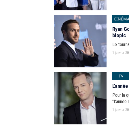
CINÉM
Ryan Go
biopic
Le tourna
1 janvier 2
TV
L'année
Pour la 
"L'année 
1 janvier 2