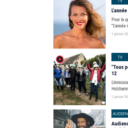
TV
L'année
Pour la 
"L'année 
1 janvier 2
TV
player2
"Tous p
12
L'émissio
Holzhamme
1 janvier 2
AUDIEN
Audienc