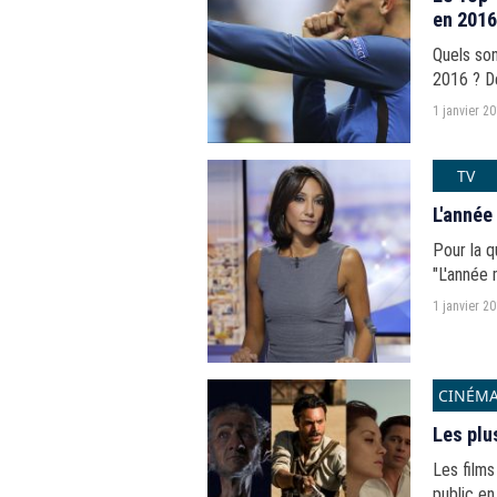
en 2016
Quels son
2016 ? D
au long d
1 janvier 2
TV
L'année
Pour la 
"L'année 
1 janvier 2
CINÉM
Les plu
Les films
public en