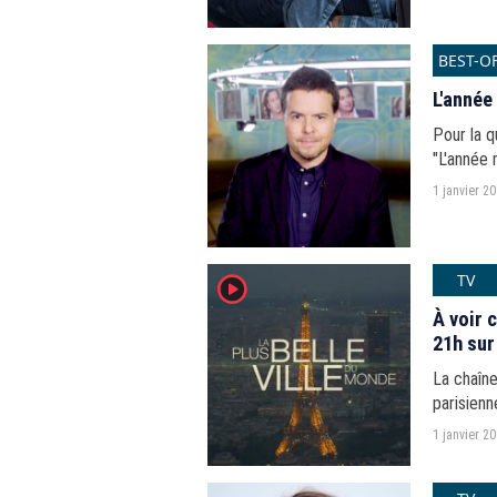
BEST-O
L'année
Pour la 
"L'année 
1 janvier 2
TV
player2
À voir c
21h sur
La chaîne
parisienn
monde".
1 janvier 2