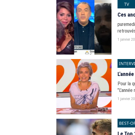
TV
Ces ano
puremedi
retrouvés
1 janvier 2
INTERV
L'année
Pour la 
"L'année 
1 janvier 2
BEST-O
Le Top 