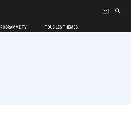
newsletter
search
PROGRAMME TV
TOUS LES THÈMES