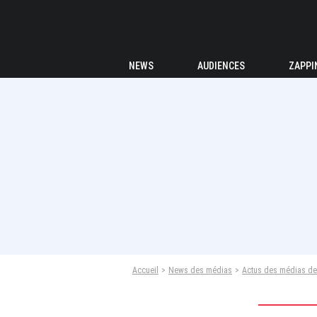
NEWS
AUDIENCES
ZAPPI
Accueil
News des médias
Actus des médias de