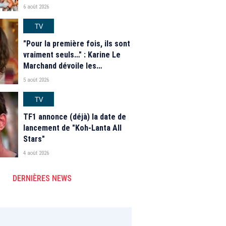
saison 2026
6 août 2026
TV
"Pour la première fois, ils sont
vraiment seuls…" : Karine Le
Marchand dévoile les
nouveautés des speed dating
5 août 2026
de "L'Amour est dans le pré"
2026
TV
TF1 annonce (déjà) la date de
lancement de "Koh-Lanta All
Stars"
4 août 2026
DERNIÈRES NEWS