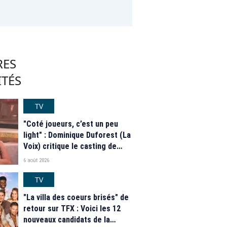
RES
ITÉS
TV
"Coté joueurs, c’est un peu
light" : Dominique Duforest (La
Voix) critique le casting de
"Secret Story" 2026
6 août 2026
TV
"La villa des coeurs brisés" de
retour sur TFX : Voici les 12
nouveaux candidats de la