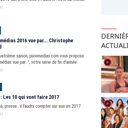
017
DERNIÈ
 médias 2016 vue par... Christophe
ACTUAL
d
quatrième saison, puremedias.com vous propose
player2
médias vue par...", votre série de fin d'année.
017
F
: Les 10 qui vont faire 2017
player2
lé, presse : il faudra compter sur eux en 2017.
017