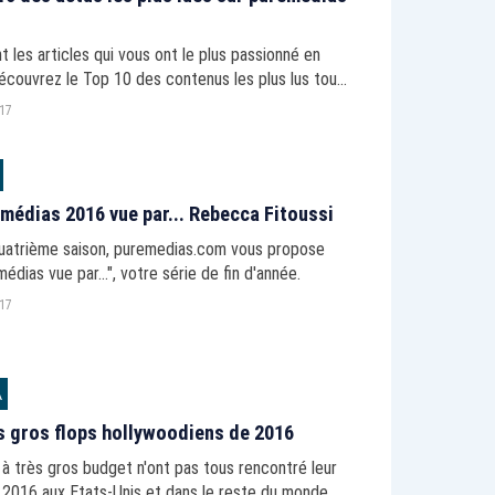
t les articles qui vous ont le plus passionné en
écouvrez le Top 10 des contenus les plus lus tout
e l'année sur puremedias.com.
017
 médias 2016 vue par... Rebecca Fitoussi
quatrième saison, puremedias.com vous propose
médias vue par...", votre série de fin d'année.
017
A
s gros flops hollywoodiens de 2016
 à très gros budget n'ont pas tous rencontré leur
 2016 aux Etats-Unis et dans le reste du monde.