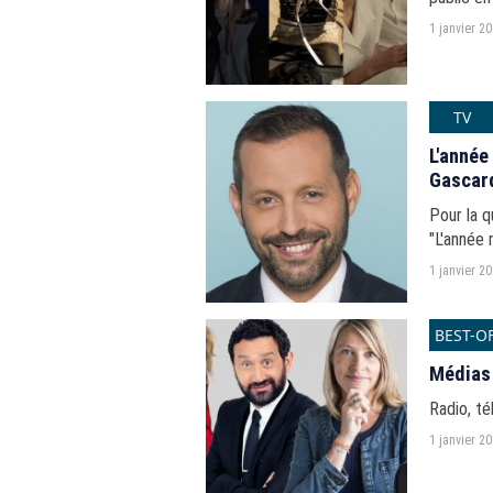
1 janvier 2
TV
L'année
Gascar
Pour la 
"L'année 
1 janvier 2
BEST-O
Médias 
Radio, té
1 janvier 2