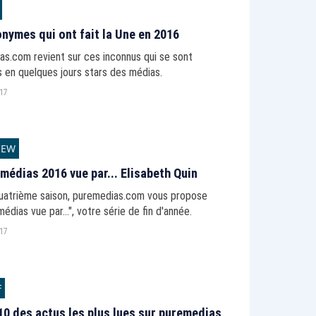
nymes qui ont fait la Une en 2016
as.com revient sur ces inconnus qui se sont
 en quelques jours stars des médias.
017
IEW
 médias 2016 vue par... Elisabeth Quin
quatrième saison, puremedias.com vous propose
médias vue par...", votre série de fin d'année.
017
F
10 des actus les plus lues sur puremedias