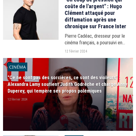
coûte de l'argent" : Hugo
Clément attaqué pour
diffamation après une
chronique sur France Inter
Pierre Cadéac, dresseur pour le
cinéma français, a poursuivi en
justice Hugo Clément, qui a mis en
12 février 2024
lumière, en novembre 2022 sur
player2
France Inter, les accusations de
CINÉMA
violences envers ses...
"Ce ne sont pas des sorcières, ce sont des violeurs" :
Alexandra Lamy soutient Judith Godrèche et charge Anny
Duperey, qui tempère ses propos polémiques
12 février 2024