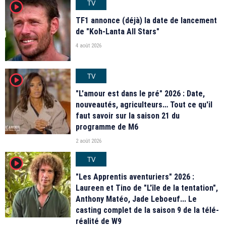
TV
player2
TF1 annonce (déjà) la date de lancement
de "Koh-Lanta All Stars"
4 août 2026
TV
player2
"L'amour est dans le pré" 2026 : Date,
nouveautés, agriculteurs… Tout ce qu'il
faut savoir sur la saison 21 du
programme de M6
2 août 2026
TV
player2
"Les Apprentis aventuriers" 2026 :
Laureen et Tino de "L'île de la tentation",
Anthony Matéo, Jade Leboeuf... Le
casting complet de la saison 9 de la télé-
réalité de W9