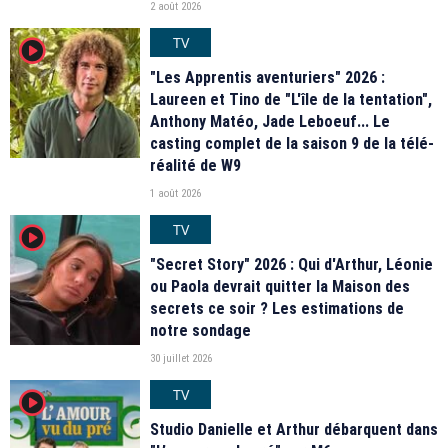
2 août 2026
TV
player2
"Les Apprentis aventuriers" 2026 :
Laureen et Tino de "L'île de la tentation",
Anthony Matéo, Jade Leboeuf... Le
casting complet de la saison 9 de la télé-
réalité de W9
1 août 2026
TV
player2
"Secret Story" 2026 : Qui d'Arthur, Léonie
ou Paola devrait quitter la Maison des
secrets ce soir ? Les estimations de
notre sondage
30 juillet 2026
TV
player2
Studio Danielle et Arthur débarquent dans