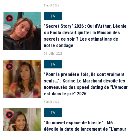
1 août 2026
TV
player2
"Secret Story" 2026 : Qui d'Arthur, Léonie
ou Paola devrait quitter la Maison des
secrets ce soir ? Les estimations de
notre sondage
30 juillet 2026
TV
player2
"Pour la première fois, ils sont vraiment
seuls…" : Karine Le Marchand dévoile les
nouveautés des speed dating de "L'Amour
est dans le pré" 2026
5 août 2026
TV
player2
"Un nouvel espace de liberté" : M6
dévoile la date de lancement de "L'amour