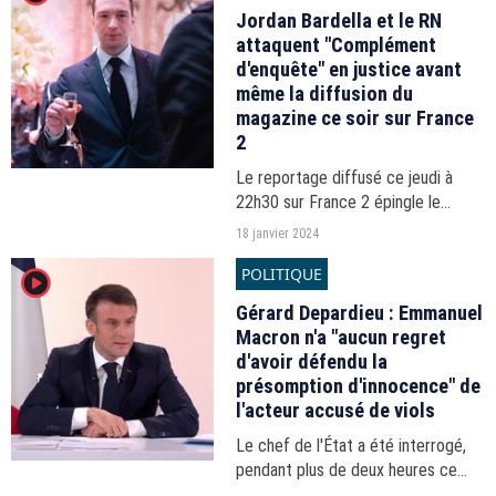
avocate ce jeudi...
Jordan Bardella et le RN
attaquent "Complément
d'enquête" en justice avant
même la diffusion du
magazine ce soir sur France
2
Le reportage diffusé ce jeudi à
22h30 sur France 2 épingle le
président du Rassemblement
18 janvier 2024
national pour sa proximité avec
POLITIQUE
player2
Jean-Marie Le Pen et un compte
Twitter anonyme dont il serait...
Gérard Depardieu : Emmanuel
Macron n'a "aucun regret
d'avoir défendu la
présomption d'innocence" de
l'acteur accusé de viols
Le chef de l'État a été interrogé,
pendant plus de deux heures ce
mardi 16 janvier 2024, par une