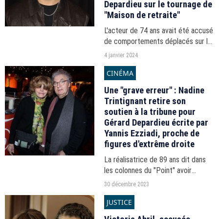
Depardieu sur le tournage de
"Maison de retraite"
L'acteur de 74 ans avait été accusé
de comportements déplacés sur le
tournage de "Maison de retraite"
4 janvier 2024
avec le comédien, actuellement en
CINÉMA
pleine promotion de la suite,
"Maison de retraite...
Une "grave erreur" : Nadine
Trintignant retire son
soutien à la tribune pour
Gérard Depardieu écrite par
Yannis Ezziadi, proche de
figures d'extrême droite
La réalisatrice de 89 ans dit dans
les colonnes du "Point" avoir
commis "une grave erreur" et
30 décembre 2023
qu'elle "ignorait en signant cette
JUSTICE
tribune par qui elle avait été
écrite".