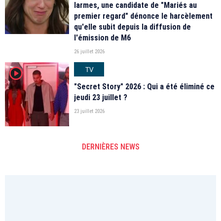
larmes, une candidate de "Mariés au
premier regard" dénonce le harcèlement
qu'elle subit depuis la diffusion de
l'émission de M6
26 juillet 2026
TV
player2
"Secret Story" 2026 : Qui a été éliminé ce
jeudi 23 juillet ?
23 juillet 2026
DERNIÈRES NEWS