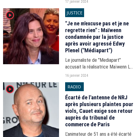
17 janvier 2024
vingtaine de journalistes français et
JUSTICE
player2
étrangers.
"Je ne m'excuse pas et je ne
regrette rien" : Maïwenn
condamnée par la justice
après avoir agressé Edwy
Plenel ("Médiapart")
Le journaliste de "Mediapart"
accusait la réalisatrice Maïwenn Le
Besco de l'avoir agressé dans un
16 janvier 2024
restaurant parisien. Le tribunal de
RADIO
player2
police de Paris lui a donné raison.
Écarté de l'antenne de NRJ
après plusieurs plaintes pour
viols, Cauet exige son retour
auprès du tribunal de
commerce de Paris
L'animateur de 51 ans a été écarté