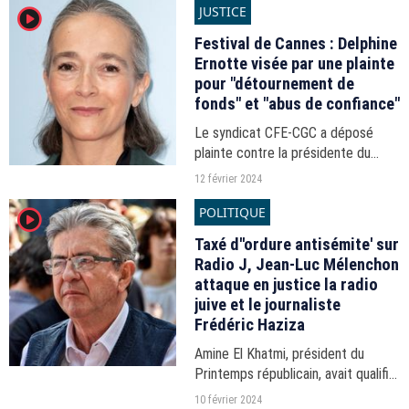
JUSTICE
player2
Festival de Cannes : Delphine
Ernotte visée par une plainte
pour "détournement de
fonds" et "abus de confiance"
Le syndicat CFE-CGC a déposé
plainte contre la présidente du
groupe public, révèle "La lettre" ce
12 février 2024
lundi 12 février 2024. Il lui reproche
POLITIQUE
player2
les coûts engendrés par le séjour
de la délégation...
Taxé d''ordure antisémite' sur
Radio J, Jean-Luc Mélenchon
attaque en justice la radio
juive et le journaliste
Frédéric Haziza
Amine El Khatmi, président du
Printemps républicain, avait qualifié
le leader Insoumis de la sorte après
10 février 2024