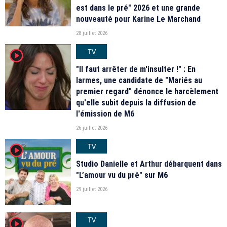
est dans le pré" 2026 et une grande
nouveauté pour Karine Le Marchand
28 juillet 2026
TV
player2
"Il faut arrêter de m'insulter !" : En
larmes, une candidate de "Mariés au
premier regard" dénonce le harcèlement
qu'elle subit depuis la diffusion de
l'émission de M6
26 juillet 2026
TV
player2
Studio Danielle et Arthur débarquent dans
"L’amour vu du pré" sur M6
29 juillet 2026
TV
player2