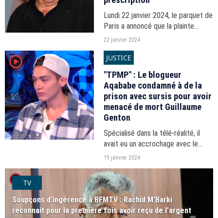
Lundi 22 janvier 2024, le parquet de
Paris a annoncé que la plainte
formulée par la comédienne Hélène
22 janvier 2024
Darras pour des faits d'agression
JUSTICE
player2
sexuelle à l'égard de Gérard
Depardieu a été...
"TPMP" : Le blogueur
Aqababe condamné à de la
prison avec sursis pour avoir
menacé de mort Guillaume
Genton
Spécialisé dans la télé-réalité, il
avait eu un accrochage avec le
chroniqueur de l'émission ce C8,
19 janvier 2024
quelques jours après avoir été
player2
violemment agressé à son domicile.
TV
Soupçons d'ingérence à BFMTV : Rachid M'Barki
reconnait pour la première fois avoir reçu de l'argent