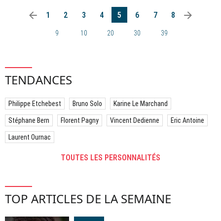
arrow_left
arrow_right
1
2
3
4
5
6
7
8
9
10
20
30
39
TENDANCES
Philippe Etchebest
Bruno Solo
Karine Le Marchand
Stéphane Bern
Florent Pagny
Vincent Dedienne
Eric Antoine
Laurent Ournac
TOUTES LES PERSONNALITÉS
TOP ARTICLES DE LA SEMAINE