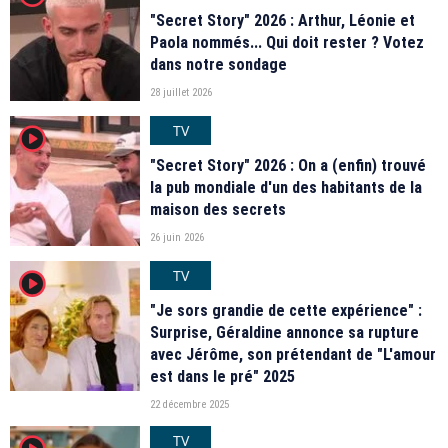
"Secret Story" 2026 : Arthur, Léonie et
Paola nommés... Qui doit rester ? Votez
dans notre sondage
28 juillet 2026
TV
player2
"Secret Story" 2026 : On a (enfin) trouvé
la pub mondiale d'un des habitants de la
maison des secrets
26 juin 2026
TV
player2
"Je sors grandie de cette expérience" :
Surprise, Géraldine annonce sa rupture
avec Jérôme, son prétendant de "L'amour
est dans le pré" 2025
22 décembre 2025
TV