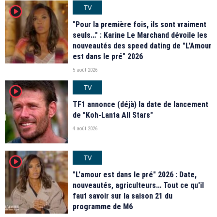
TV
player2
"Pour la première fois, ils sont vraiment
seuls…" : Karine Le Marchand dévoile les
nouveautés des speed dating de "L'Amour
est dans le pré" 2026
5 août 2026
TV
player2
TF1 annonce (déjà) la date de lancement
de "Koh-Lanta All Stars"
4 août 2026
TV
player2
"L'amour est dans le pré" 2026 : Date,
nouveautés, agriculteurs… Tout ce qu'il
faut savoir sur la saison 21 du
programme de M6