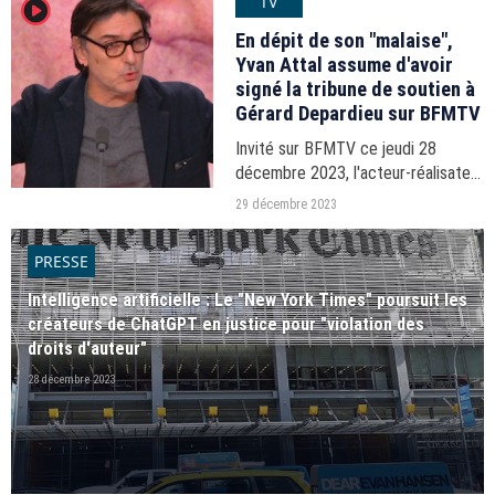
TV
player2
violences sexuelles. Dans une
interview accordée...
En dépit de son "malaise",
Yvan Attal assume d'avoir
signé la tribune de soutien à
Gérard Depardieu sur BFMTV
Invité sur BFMTV ce jeudi 28
décembre 2023, l'acteur-réalisateur
a évoqué les raisons de sa
29 décembre 2023
participation à ce texte décrié par
une partie du monde du cinéma.
PRESSE
Intelligence artificielle : Le "New York Times" poursuit les
créateurs de ChatGPT en justice pour "violation des
droits d'auteur"
28 décembre 2023