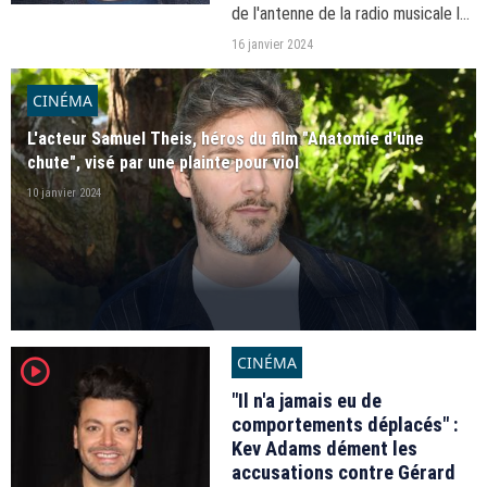
de l'antenne de la radio musicale le
22 novembre dernier.
16 janvier 2024
CINÉMA
L'acteur Samuel Theis, héros du film "Anatomie d'une
chute", visé par une plainte pour viol
10 janvier 2024
CINÉMA
player2
"Il n'a jamais eu de
comportements déplacés" :
Kev Adams dément les
accusations contre Gérard