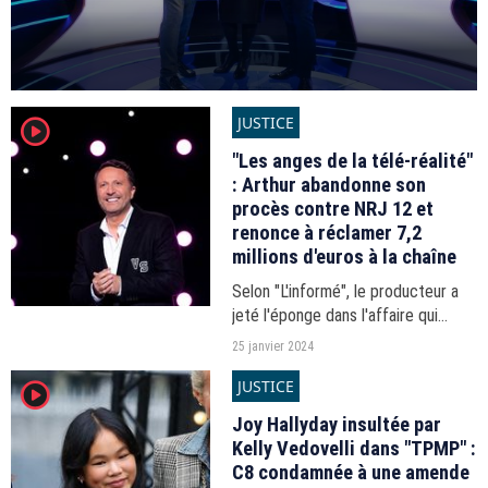
JUSTICE
player2
"Les anges de la télé-réalité"
: Arthur abandonne son
procès contre NRJ 12 et
renonce à réclamer 7,2
millions d'euros à la chaîne
Selon "L'informé", le producteur a
jeté l'éponge dans l'affaire qui
l'opposait à la chaîne du groupe de
25 janvier 2024
Jean-Paul Baudecroux.
JUSTICE
player2
Joy Hallyday insultée par
Kelly Vedovelli dans "TPMP" :
C8 condamnée à une amende