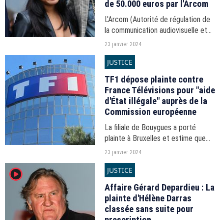
de 50.000 euros par l'Arcom
L'Arcom (Autorité de régulation de
la communication audiovisuelle et
numérique) a condamné C8 à la
23 janvier 2024
suite d'une plainte formulée en
JUSTICE
2023 par Joy Hallyday pour "injures
publiques" dans...
TF1 dépose plainte contre
France Télévisions pour "aide
d'État illégale" auprès de la
Commission européenne
La filiale de Bouygues a porté
plainte à Bruxelles et estime que
les faits reprochés à la télévision
23 janvier 2024
publique lui son préjudiciables.
JUSTICE
player2
Affaire Gérard Depardieu : La
plainte d'Hélène Darras
classée sans suite pour
prescription