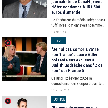
journaliste de Canal+, vient
d'être condamné à 151.500
euros d'amende
Le fondateur du média indépendant
"Off investigation" avait notamment
témoigné dans un portrait consacré
1 mars 2024
au milliardaire breton, qui a valu un
TV
player2
Prix albert Londres à Tristan
Waleckx.
"Je n'ai pas compris votre
souffrance" : Laure Adler
présente ses excuses à
Judith Godrèche dans "C ce
soir" sur France 5
Ce lundi 12 février 2024, la
comédienne, qui a déposé plainte
pour "viols sur mineur" contre les
13 février 2024
réalisateurs Benoît Jacquot et
JUSTICE
player2
Jacques Doillon, a dénoncé un peu
plus tôt "un système...
"Un coup de pression qui