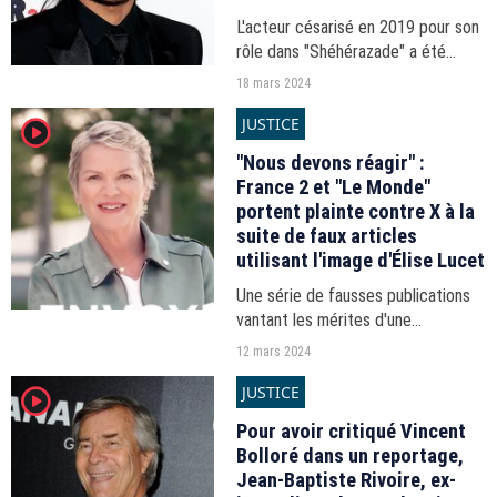
L'acteur césarisé en 2019 pour son
rôle dans "Shéhérazade" a été
condamné ce vendredi à quatre ans
18 mars 2024
de prison pour des vols à l'arraché.
JUSTICE
player2
"Nous devons réagir" :
France 2 et "Le Monde"
portent plainte contre X à la
suite de faux articles
utilisant l'image d'Élise Lucet
Une série de fausses publications
vantant les mérites d'une
plateforme de cryptommonaie avait
12 mars 2024
été publiée sur les réseaux sociaux
JUSTICE
player2
dans le cadre d'une arnque en ligne.
Pour avoir critiqué Vincent
Bolloré dans un reportage,
Jean-Baptiste Rivoire, ex-