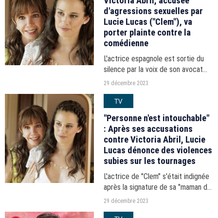
Victoria Abril, accusée
d'agressions sexuelles par
Lucie Lucas ("Clem"), va
porter plainte contre la
comédienne
L'actrice espagnole est sortie du
silence par la voix de son avocat
dans les colonnes de "Libération"
29 décembre 2023
ce vendredi 29 décembre 2023.
TV
"Personne n'est intouchable"
: Après ses accusations
contre Victoria Abril, Lucie
Lucas dénonce des violences
subies sur les tournages
L'actrice de "Clem" s'était indignée
après la signature de sa "maman de
cinéma" à la tribune en faveur de
29 décembre 2023
Gérard Depardieu, accusé de