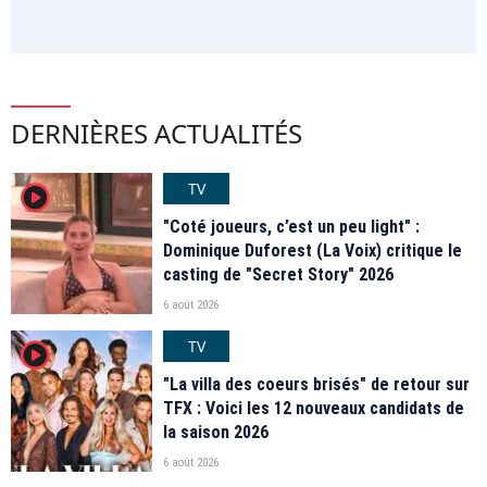
DERNIÈRES ACTUALITÉS
TV
player2
"Coté joueurs, c’est un peu light" :
Dominique Duforest (La Voix) critique le
casting de "Secret Story" 2026
6 août 2026
TV
player2
"La villa des coeurs brisés" de retour sur
TFX : Voici les 12 nouveaux candidats de
la saison 2026
6 août 2026