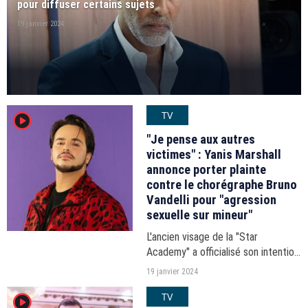
pour diffuser certains sujets
19 janvier 2024
TV
player2
"Je pense aux autres
victimes" : Yanis Marshall
annonce porter plainte
contre le chorégraphe Bruno
Vandelli pour "agression
sexuelle sur mineur"
L'ancien visage de la "Star
Academy" a officialisé son intention
de dénoncer les actes dont il a été
19 janvier 2024
victime à l'âge de 14 ans dans un
TV
player2
communiqué rendu public par son