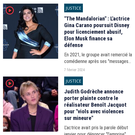
que ce dernier a refusé de ranger
JUSTICE
player2
le Hamas parmi les organisations
terroristes.
"The Mandalorian" : L'actrice
Gina Carano poursuit Disney
pour licenciement abusif,
Elon Musk finance sa
défense
En 2021, le groupe avait remercié la
comédienne après ses "messages
odieux et inacceptables" publiés
7 février 2024
sur les réseaux sociaux. Le patron
JUSTICE
player2
de X va financer ses frais juridiques.
Judith Godrèche annonce
porter plainte contre le
réalisateur Benoît Jacquot
pour "viols avec violences
sur mineure"
L'actrice avait pris la parole début
janvier pour dénoncer "l'emprise" du