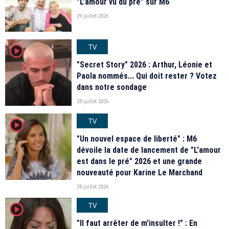
"L’amour vu du pré" sur M6
29 juillet 2026
TV
player2
"Secret Story" 2026 : Arthur, Léonie et
Paola nommés... Qui doit rester ? Votez
dans notre sondage
28 juillet 2026
TV
player2
"Un nouvel espace de liberté" : M6
dévoile la date de lancement de "L'amour
est dans le pré" 2026 et une grande
nouveauté pour Karine Le Marchand
28 juillet 2026
TV
player2
"Il faut arrêter de m'insulter !" : En