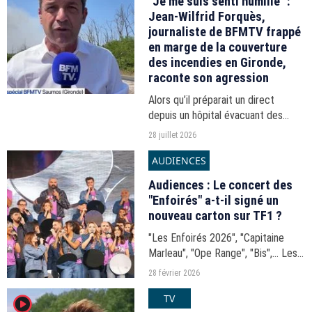
"Je me suis senti humilié" :
Jean-Wilfrid Forquès,
journaliste de BFMTV frappé
en marge de la couverture
des incendies en Gironde,
raconte son agression
Alors qu’il préparait un direct
depuis un hôpital évacuant des
patients en raison des incendies qui
28 juillet 2026
ravagent la Gironde, Jean-Wilfrid
AUDIENCES
Forquès, grand reporter pour
BFMTV, a été agressé...
Audiences : Le concert des
"Enfoirés" a-t-il signé un
nouveau carton sur TF1 ?
"Les Enfoirés 2026", "Capitaine
Marleau", "Ope Range", "Bis",... Les
audiences de la soirée du vendredi
28 février 2026
27 février 2026.
TV
player2