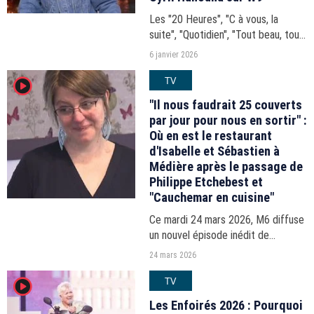
Les "20 Heures", "C à vous, la
suite", "Quotidien", "Tout beau, tout
n9uf"... Les audiences du 20h-21h
6 janvier 2026
du lundi 5 janvier 2026.
TV
player2
"Il nous faudrait 25 couverts
par jour pour nous en sortir" :
Où en est le restaurant
d'Isabelle et Sébastien à
Médière après le passage de
Philippe Etchebest et
"Cauchemar en cuisine"
Ce mardi 24 mars 2026, M6 diffuse
un nouvel épisode inédit de
"Cauchemar en cuisine". Cette fois,
24 mars 2026
Philippe Etchebest se rend à
TV
player2
Médière, dans le Doubs, pour venir
en aide à Isabelle...
Les Enfoirés 2026 : Pourquoi