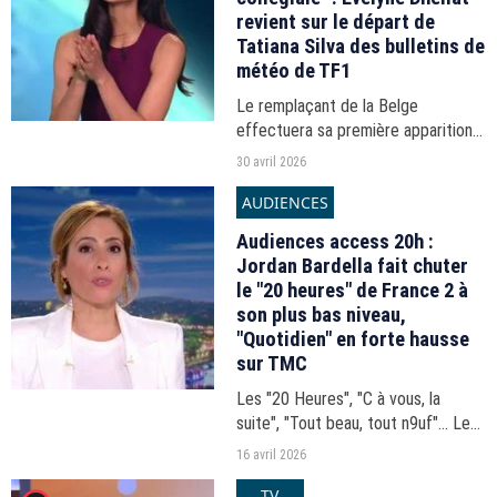
revient sur le départ de
Tatiana Silva des bulletins de
météo de TF1
Le remplaçant de la Belge
effectuera sa première apparition à
la présentation des bulletins, ce
30 avril 2026
vendredi 1er mai.
AUDIENCES
Audiences access 20h :
Jordan Bardella fait chuter
le "20 heures" de France 2 à
son plus bas niveau,
"Quotidien" en forte hausse
sur TMC
Les "20 Heures", "C à vous, la
suite", "Tout beau, tout n9uf"... Les
audiences du 20h-21h du mercredi
16 avril 2026
15 avril 2026.
TV