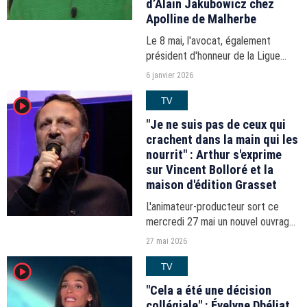
d’Alain Jakubowicz chez
Apolline de Malherbe
Le 8 mai, l'avocat, également
président d'honneur de la Ligue
internationale contre le racisme et
6 janvier 2026
l'antisémitisme, avait lancé en
TV
player2
plateau une comparaison entre le
leader de La France...
"Je ne suis pas de ceux qui
crachent dans la main qui les
nourrit" : Arthur s'exprime
sur Vincent Bolloré et la
maison d'édition Grasset
L'animateur-producteur sort ce
mercredi 27 mai un nouvel ouvrage,
"Même la nuit ne veut plus de moi",
27 mai 2026
publié comme le précédent, "J'ai
TV
player2
perdu un Bédouin dans Paris", aux
éditions Grasset.
"Cela a été une décision
collégiale" : Évelyne Dhéliat