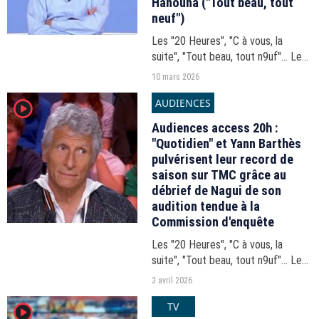
Hanouna ("Tout beau, tout
neuf")
Les "20 Heures", "C à vous, la
suite", "Tout beau, tout n9uf"... Les
audiences du 20h-21h du lundi 9
10 mars 2026
mars 2026.
AUDIENCES
player2
Audiences access 20h :
"Quotidien" et Yann Barthès
pulvérisent leur record de
saison sur TMC grâce au
débrief de Nagui de son
audition tendue à la
Commission d'enquête
Les "20 Heures", "C à vous, la
suite", "Tout beau, tout n9uf"... Les
audiences du 20h-21h du jeudi 2
3 avril 2026
avril 2026.
TV
player2