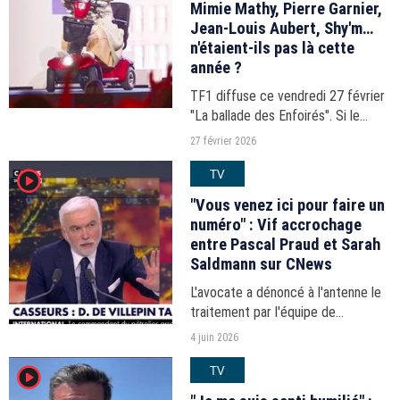
Mimie Mathy, Pierre Garnier,
Jean-Louis Aubert, Shy'm…
n'étaient-ils pas là cette
année ?
TF1 diffuse ce vendredi 27 février
"La ballade des Enfoirés". Si le
concert caritatif pour les Restos
27 février 2026
du cœur a pu compter sur la
TV
player2
participation de 55 artistes,
certains n'ont pas pu...
"Vous venez ici pour faire un
numéro" : Vif accrochage
entre Pascal Praud et Sarah
Saldmann sur CNews
L'avocate a dénoncé à l'antenne le
traitement par l'équipe de
l'émission de CNews des violences
4 juin 2026
survenues en marge de la victoire
TV
player2
du PSG, le 30 mai.