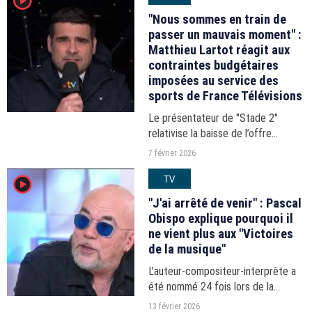
player2
et pour cause...
"Nous sommes en train de
passer un mauvais moment" :
Matthieu Lartot réagit aux
contraintes budgétaires
imposées au service des
sports de France Télévisions
Le présentateur de "Stade 2"
relativise la baisse de l’offre
sportive du groupe audiovisuel.
7 février 2026
TV
player2
"J'ai arrêté de venir" : Pascal
Obispo explique pourquoi il
ne vient plus aux "Victoires
de la musique"
L'auteur-compositeur-interprète a
été nommé 24 fois lors de la
cérémonie et n'a reçu que le prix du
13 février 2026