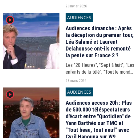
avec les stars" sur TF1. Ce qui a
2 janvier 2026
"étonné" ses patrons, qui, pour
AUDIENCES
player2
certains, ont estimé que ce n'était
pas une...
Audiences dimanche : Après
la déception du premier tour,
Léa Salamé et Laurent
Delahousse ont-ils remonté
la pente sur France 2 ?
Les "20 Heures", "Sept à huit", "Les
enfants de la télé", "Tout le monde
veut prendre sa place"... Les
23 mars 2026
audiences de la journée du
AUDIENCES
player2
dimanche 22 mars 2025.
Audiences access 20h : Plus
de 530.000 téléspectateurs
d'écart entre "Quotidien" de
Yann Barthès sur TMC et
"Tout beau, tout neuf" avec
Cyril Hanouna sur W9