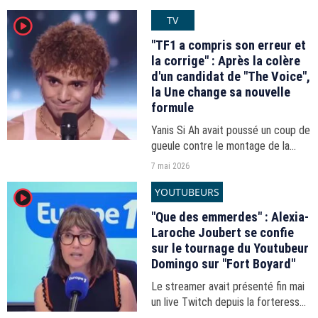
Spectacle musical de l’année, en
TV
player2
2004, pour sa tournée "Fan".
"TF1 a compris son erreur et
la corrige" : Après la colère
d'un candidat de "The Voice",
la Une change sa nouvelle
formule
Yanis Si Ah avait poussé un coup de
gueule contre le montage de la
nouvelle étape du télé-crochet
7 mai 2026
animé par Nikos Aliagas.
YOUTUBEURS
player2
"Que des emmerdes" : Alexia-
Laroche Joubert se confie
sur le tournage du Youtubeur
Domingo sur "Fort Boyard"
Le streamer avait présenté fin mai
un live Twitch depuis la forteresse
charentaise.