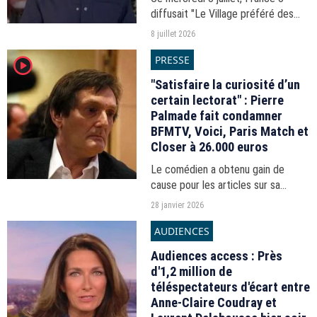
diffusait "Le Village préféré des
Français" 2026. Découvrez qui a
8 juillet 2026
gagné cette édition de l'émission
PRESSE
player2
présentée par Stéphane Bern.
"Satisfaire la curiosité d’un
certain lectorat" : Pierre
Palmade fait condamner
BFMTV, Voici, Paris Match et
Closer à 26.000 euros
Le comédien a obtenu gain de
cause pour les articles sur sa
première sortie de l’hôpital le
28 janvier 2026
week-end du 6 mai 2023.
AUDIENCES
Audiences access : Près
d'1,2 million de
téléspectateurs d'écart entre
Anne-Claire Coudray et