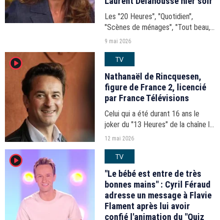
Laurent Delahousse hier soir
Les "20 Heures", "Quotidien",
"Scènes de ménages", "Tout beau,
tout n9uf"... Les audiences du 20h-
9 mai 2026
21h du vendredi 8 mai 2026.
TV
player2
Nathanaël de Rincquesen,
figure de France 2, licencié
par France Télévisions
Celui qui a été durant 16 ans le
joker du "13 Heures" de la chaîne la
quittera dans une dizaine de jours,
12 mai 2026
après plus de trente ans de bons et
TV
player2
loyaux services dans le groupe
public.
"Le bébé est entre de très
bonnes mains" : Cyril Féraud
adresse un message à Flavie
Flament après lui avoir
confié l'animation du "Quiz