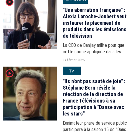
player2
diffusées, sans validation
"Une aberration française" :
préalable,...
Alexia Laroche-Joubert veut
instaurer le placement de
produits dans les émissions
de télévision
La CEO de Banijay milite pour que
cette norme appliquée dans les
autres pays devienne standard en
14 février 2026
France.
TV
player2
"Ils n'ont pas sauté de joie" :
Stéphane Bern révèle la
réaction de la direction de
France Télévisions à sa
participation à "Danse avec
les stars"
L'animateur phare du service public
participera à la saison 15 de "Danse