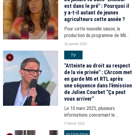
est dans le pré" : Pourquoi il
y a-t-il autant de jeunes
agriculteurs cette année ?
Pour cette nouvelle saison, la
production du programme de M6
s'est intéressée au cas de quatre
26 janvier 2026
jeunes paysans de moins de 30 ans.
TV
player2
"Atteinte au droit au respect
de la vie privée" : L’Arcom met
en garde M6 et RTL après
une séquence dans l'émission
de Julien Courbet "Ça peut
vous arriver"
Le 10 mars 2025, plusieurs
informations concernant le
plaignant de l'une des affaires
9 février 2026
évoquées dans la quotidienne de
INTERVIEW
Julien Courbet avaient été