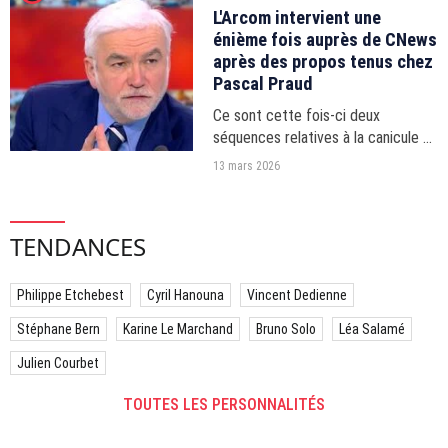
L'Arcom intervient une
énième fois auprès de CNews
après des propos tenus chez
Pascal Praud
Ce sont cette fois-ci deux
séquences relatives à la canicule et
à la climatisation qui avaient fait
13 mars 2026
l'objet d'une saisine.
TENDANCES
Philippe Etchebest
Cyril Hanouna
Vincent Dedienne
Stéphane Bern
Karine Le Marchand
Bruno Solo
Léa Salamé
Julien Courbet
TOUTES LES PERSONNALITÉS