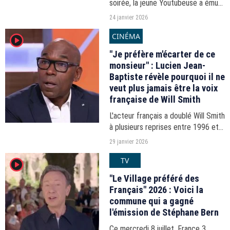
soirée, la jeune Youtubeuse a ému
le jury et notamment le
24 janvier 2026
chorégraphe québécois.
CINÉMA
player2
"Je préfère m'écarter de ce
monsieur" : Lucien Jean-
Baptiste révèle pourquoi il ne
veut plus jamais être la voix
française de Will Smith
L'acteur français a doublé Will Smith
à plusieurs reprises entre 1996 et
2019. Mais un évènement survenu
29 janvier 2026
en 2022 l'a depuis convaincu de ne
TV
player2
plus le faire.
"Le Village préféré des
Français" 2026 : Voici la
commune qui a gagné
l'émission de Stéphane Bern
Ce mercredi 8 juillet, France 3