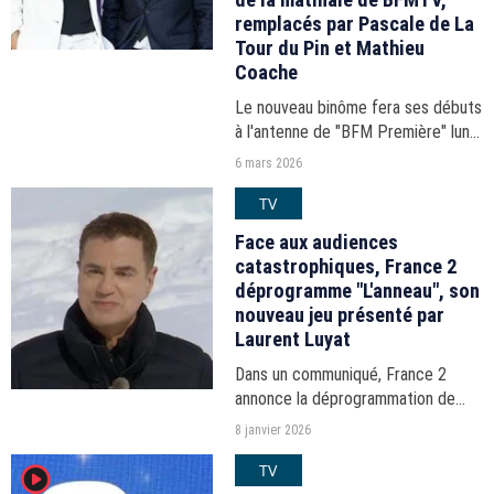
remplacés par Pascale de La
Tour du Pin et Mathieu
Coache
Le nouveau binôme fera ses débuts
à l'antenne de "BFM Première" lundi
9 mars, seulement 6 mois après les
6 mars 2026
débuts de la nouvelle formule
TV
lancée par Perrine Storme et
Dominique Tenza.
Face aux audiences
catastrophiques, France 2
déprogramme "L'anneau", son
nouveau jeu présenté par
Laurent Luyat
Dans un communiqué, France 2
annonce la déprogrammation de
l'ultime soirée de son "Koh-Lanta"
8 janvier 2026
d'hiver.
TV
player2