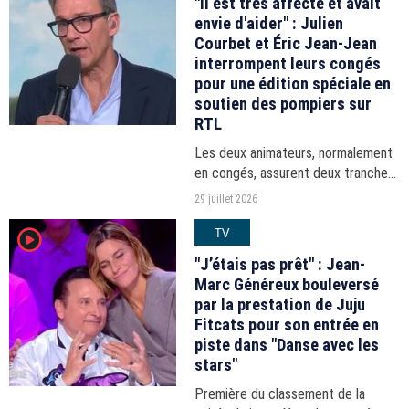
"Il est très affecté et avait
envie d'aider" : Julien
Courbet et Éric Jean-Jean
interrompent leurs congés
pour une édition spéciale en
soutien des pompiers sur
RTL
Les deux animateurs, normalement
en congés, assurent deux tranches
en direct ce mercredi 29 juillet
29 juillet 2026
depuis Arcachon et le Vaucluse.
TV
player2
"J’étais pas prêt" : Jean-
Marc Généreux bouleversé
par la prestation de Juju
Fitcats pour son entrée en
piste dans "Danse avec les
stars"
Première du classement de la