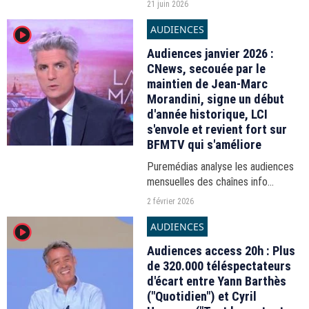
21 juin 2026
AUDIENCES
player2
Audiences janvier 2026 :
CNews, secouée par le
maintien de Jean-Marc
Morandini, signe un début
d'année historique, LCI
s'envole et revient fort sur
BFMTV qui s'améliore
Puremédias analyse les audiences
mensuelles des chaînes info
publiées ce lundi 2 février 2026 par
2 février 2026
Médiamétrie pour la période
AUDIENCES
player2
s'étirant du 29 décembre 2025 au
1er février 2026.
Audiences access 20h : Plus
de 320.000 téléspectateurs
d'écart entre Yann Barthès
("Quotidien") et Cyril