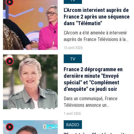
player2
L’Arcom intervient auprès de
France 2 après une séquence
dans "Télématin"
L’Arcom a été amenée à intervenir
auprès de France Télévisions à la
suite d’une séquence diffusée dans
13 avril 2026
"Télématin" le 8 janvier 2026. En
TV
player2
cause : l’utilisation de plusieurs
anglicismes...
France 2 déprogramme en
dernière minute "Envoyé
spécial" et "Complément
d’enquête" ce jeudi soir
Dans un communiqué, France
Télévisions annonce un
bouleversement dans ses
1 avril 2026
programmes ce jeudi 2 avril 2026
RADIO
player2
"en raison de l’actualité".