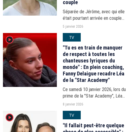
couple
Séparée de Jérôme, avec qui elle
était pourtant arrivée en couple
lors du bilan de la saison 20,
5 janvier 2026
Géraldine a retrouvé le sourire au
TV
player2
côtés d'un autre homme qu'elle
vient de présenter...
"Tu es en train de manquer
de respect à toutes les
chanteuses lyriques du
monde" : En plein coaching,
Fanny Delaigue recadre Léa
de la "Star Academy"
Ce samedi 10 janvier 2026, lors du
prime de la "Star Academy", Léa
passera l'épreuve de chant lors du
8 janvier 2026
battle du Top 3. Mais la candidate
TV
player2
ne semble pas emballée par le défi
lancé par...
"Il fallait peut-être quelque
chose de plus accessible" :