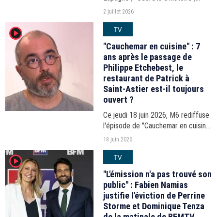
Coupe du monde de football... Les
2 juillet 2026
audiences de la soirée du mercredi
TV
player2
1er juillet 2026.
"Cauchemar en cuisine" : 7
ans après le passage de
Philippe Etchebest, le
restaurant de Patrick à
Saint-Astier est-il toujours
ouvert ?
Ce jeudi 18 juin 2026, M6 rediffuse
l'épisode de "Cauchemar en cuisine"
dans lequel Philippe Etchebest se
18 juin 2026
rend à Saint-Astier pour aider
TV
player2
Patrick. Sept ans après le passage
du chef,...
"L'émission n'a pas trouvé son
public" : Fabien Namias
justifie l'éviction de Perrine
Storme et Dominique Tenza
de la matinale de BFMTV,