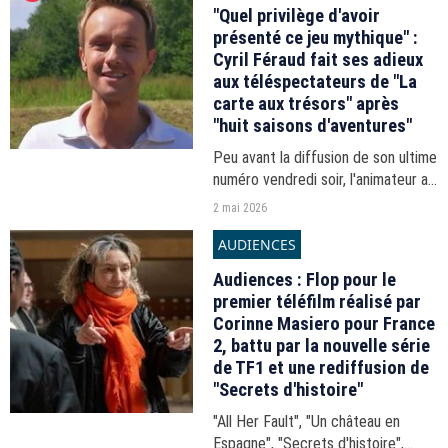
"Quel privilège d'avoir
présenté ce jeu mythique" :
Cyril Féraud fait ses adieux
aux téléspectateurs de "La
carte aux trésors" après
"huit saisons d'aventures"
Peu avant la diffusion de son ultime
numéro vendredi soir, l'animateur a
réagi à son départ.
2 mai 2026
AUDIENCES
Audiences : Flop pour le
premier téléfilm réalisé par
Corinne Masiero pour France
2, battu par la nouvelle série
de TF1 et une rediffusion de
"Secrets d'histoire"
"All Her Fault", "Un château en
Espagne", "Secrets d'histoire",