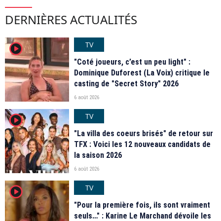
DERNIÈRES ACTUALITÉS
TV
player2
"Coté joueurs, c’est un peu light" :
Dominique Duforest (La Voix) critique le
casting de "Secret Story" 2026
6 août 2026
TV
player2
"La villa des coeurs brisés" de retour sur
TFX : Voici les 12 nouveaux candidats de
la saison 2026
6 août 2026
TV
player2
"Pour la première fois, ils sont vraiment
seuls…" : Karine Le Marchand dévoile les