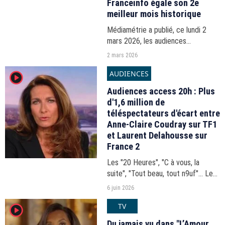
Franceinfo égale son 2e
meilleur mois historique
Médiamétrie a publié, ce lundi 2
mars 2026, les audiences
mensuelles des chaînes info pour la
2 mars 2026
période s'étirant du 2 février au 1er
AUDIENCES
player2
mars.
Audiences access 20h : Plus
d'1,6 million de
téléspectateurs d'écart entre
Anne-Claire Coudray sur TF1
et Laurent Delahousse sur
France 2
Les "20 Heures", "C à vous, la
suite", "Tout beau, tout n9uf"... Les
audiences du 20h-21h du vendredi
6 juin 2026
5 juin 2026.
TV
player2
Du jamais vu dans "L’Amour