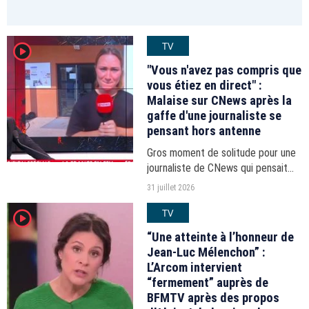
TV
player2
"Vous n'avez pas compris que
vous étiez en direct" :
Malaise sur CNews après la
gaffe d'une journaliste se
pensant hors antenne
Gros moment de solitude pour une
journaliste de CNews qui pensait
répéter un entretien avec un
31 juillet 2026
bénévole avant son passage à
TV
player2
l'antenne... alors qu'elle était bien
diffusée en direct...
“Une atteinte à l’honneur de
Jean-Luc Mélenchon” :
L’Arcom intervient
“fermement” auprès de
BFMTV après des propos