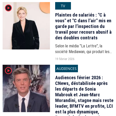
public. La chaîne a donc décidé
TV
player2
d'accélérer la diffusion de son
programme d'aventure, écoulant...
Plaintes de salariés : "C à
vous" et "C dans l’air" mis en
garde par l’inspection du
travail pour recours abusif à
des doubles contrats
Selon le média "La Lettre", la
société Mediawan, qui produit les
deux programmes de France 5,
19 février 2026
abuserait des contrats à durée
AUDIENCES
player2
déterminée d'usage (CDDU) pour
ses techniciens, à l'encontre...
Audiences février 2026 :
CNews, déstabilisée après
les départs de Sonia
Mabrouk et Jean-Marc
Morandini, stagne mais reste
leader, BFMTV en profite, LCI
est la plus dynamique,