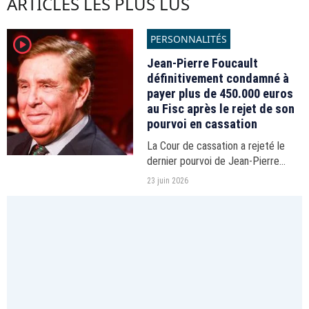
ARTICLES LES PLUS LUS
PERSONNALITÉS
player2
Jean-Pierre Foucault
définitivement condamné à
payer plus de 450.000 euros
au Fisc après le rejet de son
pourvoi en cassation
La Cour de cassation a rejeté le
dernier pourvoi de Jean-Pierre
Foucault demandant l'annulation
23 juin 2026
d'un important redressement fiscal
datant de 2017.