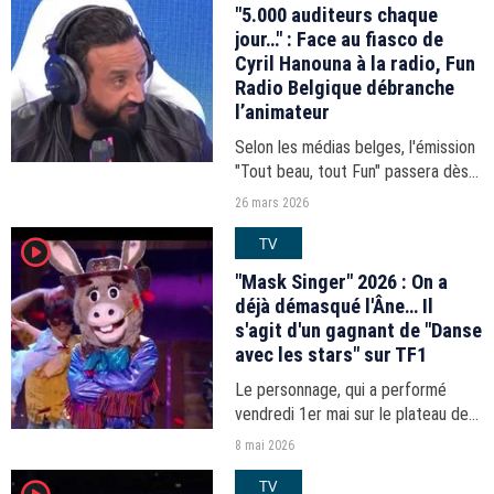
"5.000 auditeurs chaque
jour…" : Face au fiasco de
Cyril Hanouna à la radio, Fun
Radio Belgique débranche
l’animateur
Selon les médias belges, l'émission
"Tout beau, tout Fun" passera dès
la semaine prochaine à la trappe
26 mars 2026
l'après-midi et deviendra un best-of
TV
player2
diffusé à partir de 19 heures.
"Mask Singer" 2026 : On a
déjà démasqué l'Âne… Il
s'agit d'un gagnant de "Danse
avec les stars" sur TF1
Le personnage, qui a performé
vendredi 1er mai sur le plateau de
l'émission présentée par Camille
8 mai 2026
Combal, était particulièrement à
TV
l'aise au niveau de la chorégraphie...