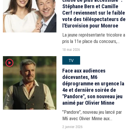
Stéphane Bern et Camille
Cerf reviennent sur le faible
vote des téléspectateurs de
l'Eurovision pour Monroe
La jeune représentante tricolore a
pris la 11e place du concours,
pénalisée par le manque
18 mai 2026
d'engouement des téléspectateurs
TV
player2
après sa prestation en Autriche.
Face aux audiences
décevantes, M6
déprogramme en urgence la
4e et dernière soirée de
"Pandore", son nouveau jeu
animé par Olivier Minne
"Pandore", nouveau jeu lancé par
M6 avec Olivier Minne aux
commandes, n'a pas trouvé son
2 janvier 2026