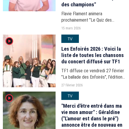
des champions"
Flavie Flament animera
prochainement "Le Quiz des
champions" sur France Télévisions,
15 mars 2026
une émission produite et
TV
player2
anciennement animée par Cyril
Féraud. Ce dernier lui a adressé un
Les Enfoirés 2026 : Voici la
joli...
liste de toutes les chansons
du concert diffusé sur TF1
TF1 diffuse ce vendredi 27 février
"La ballade des Enfoirés", l'édition
2026 du spectacle qui réunit pas
27 février 2026
moins de 55 artistes pour la bonne
TV
player2
cause : celle des Restos du cœur.
Voici...
"Merci d'être entré dans ma
vie mon amour" : Géraldine
("L'amour est dans le pré")
annonce être de nouveau en