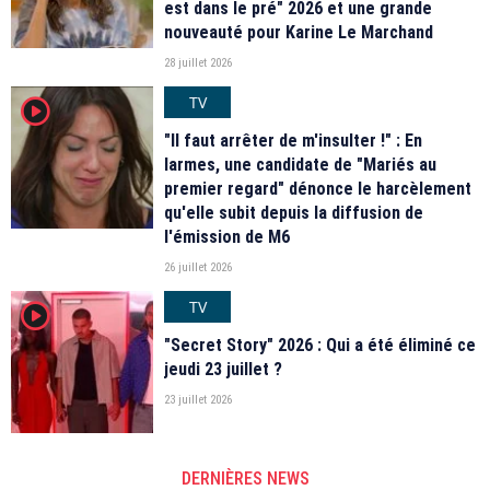
est dans le pré" 2026 et une grande
nouveauté pour Karine Le Marchand
28 juillet 2026
TV
player2
"Il faut arrêter de m'insulter !" : En
larmes, une candidate de "Mariés au
premier regard" dénonce le harcèlement
qu'elle subit depuis la diffusion de
l'émission de M6
26 juillet 2026
TV
player2
"Secret Story" 2026 : Qui a été éliminé ce
jeudi 23 juillet ?
23 juillet 2026
DERNIÈRES NEWS