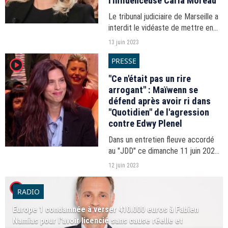
l'influenceuse Carla Moreau
Le tribunal judiciaire de Marseille a
interdit le vidéaste de mettre en
ligne des contenus
13 juin 2023
compromettants concernant
PRESSE
player2
l'ancien star des "Marseillais" sur
W9.
"Ce n'était pas un rire
arrogant" : Maïwenn se
défend après avoir ri dans
"Quotidien" de l'agression
contre Edwy Plenel
Dans un entretien fleuve accordé
au "JDD" ce dimanche 11 juin 2023,
la cinéaste explique ce qui a motivé
12 juin 2023
sa décision d'agresser le
player2
cofondateur de "Mediapart".
RADIO
Europe 1 condamnée à verser 410.000 euros à Fabien
Namias pour l'avoir licencié sans cause réelle et