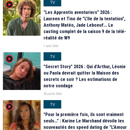
TV
player2
"Les Apprentis aventuriers" 2026 :
Laureen et Tino de "L'île de la tentation",
Anthony Matéo, Jade Leboeuf... Le
casting complet de la saison 9 de la télé-
réalité de W9
1 août 2026
TV
player2
"Secret Story" 2026 : Qui d'Arthur, Léonie
ou Paola devrait quitter la Maison des
secrets ce soir ? Les estimations de
notre sondage
30 juillet 2026
TV
player2
"Pour la première fois, ils sont vraiment
seuls…" : Karine Le Marchand dévoile les
nouveautés des speed dating de "L'Amour