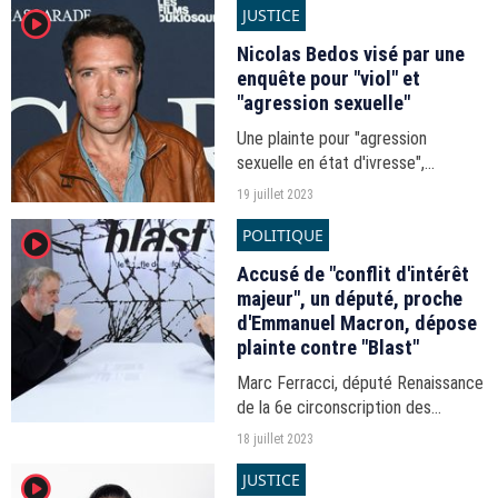
JUSTICE
player2
Nicolas Bedos visé par une
enquête pour "viol" et
"agression sexuelle"
Une plainte pour "agression
sexuelle en état d'ivresse",
déposée à l'encontre de Nicolas
19 juillet 2023
Bedos par une femme de 25 ans en
POLITIQUE
player2
juin 2023, a incité d'autres victimes
potentielles du réalisateur...
Accusé de "conflit d'intérêt
majeur", un député, proche
d'Emmanuel Macron, dépose
plainte contre "Blast"
Marc Ferracci, député Renaissance
de la 6e circonscription des
Français de l'étranger, a fait l'objet,
18 juillet 2023
le 11 juillet 2023, d'une enquête du
JUSTICE
player2
média d'investigation. Ce dernier