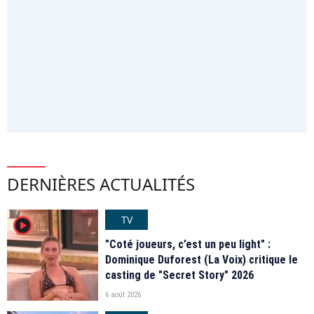
DERNIÈRES ACTUALITÉS
TV
player2
"Coté joueurs, c’est un peu light" :
Dominique Duforest (La Voix) critique le
casting de "Secret Story" 2026
6 août 2026