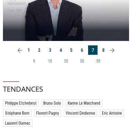
sérieuse
7 juin 2023
arrow_left
arrow_right
1
2
3
4
5
6
7
8
9
10
20
30
39
TENDANCES
Philippe Etchebest
Bruno Solo
Karine Le Marchand
Stéphane Bern
Florent Pagny
Vincent Dedienne
Eric Antoine
Laurent Ournac