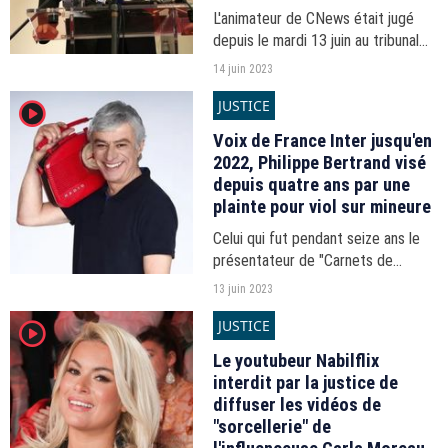
L'animateur de CNews était jugé
depuis le mardi 13 juin au tribunal
correction de Paris pour
14 juin 2023
"harcèlement sexuel".
JUSTICE
player2
Voix de France Inter jusqu'en
2022, Philippe Bertrand visé
depuis quatre ans par une
plainte pour viol sur mineure
Celui qui fut pendant seize ans le
présentateur de "Carnets de
campagne" sur France Inter fait
13 juin 2023
l'objet d'une plainte pour viol sur
JUSTICE
player2
mineure classée par erreur par la
justice.
Le youtubeur Nabilflix
interdit par la justice de
diffuser les vidéos de
"sorcellerie" de