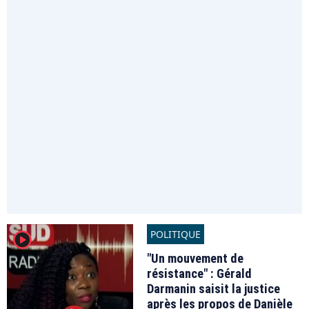
POLITIQUE
player2
"Un mouvement de
résistance" : Gérald
Darmanin saisit la justice
après les propos de Danièle