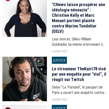
affirme...
"CNews laisse prospérer une
idéologie néonazie" :
Christine Kelly et Marc
Menant portent plainte
contre Marine Tondelier
(EELV)
Leur avocat, Gilles-William
Goldnadel, lui-même intervenant sur
CNews, l'a annoncé ce jeudi 6 juillet
6 juillet 2023
2023 sur Twitter. Christine Kelly et
JUSTICE
Marc Menant reprochent à Marine
Tondelier...
Le streameur TheKairi78 visé
par une enquête pour "viol", il
réagit sur Twitch
Selon "Le Parisien", le parquet de
Paris a ouvert une enquête contre
le streameur TheKairi78 pour "viol".
4 juillet 2023
JUSTICE