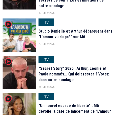
secrets ce soir ? Les estimations de
notre sondage
30 juillet 2026
TV
player2
Studio Danielle et Arthur débarquent dans
"L’amour vu du pré" sur M6
29 juillet 2026
TV
player2
"Secret Story" 2026 : Arthur, Léonie et
Paola nommés... Qui doit rester ? Votez
dans notre sondage
28 juillet 2026
TV
player2
"Un nouvel espace de liberté" : M6
dévoile la date de lancement de "L'amour