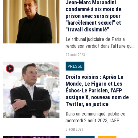
Jean-Marc Morandini
condamné à six mois de
prison avec sursis pour
"harcèlement sexuel" et
"travail dissimulé"
Le tribunal judiciaire de Paris a
rendu son verdict dans l'affaire qui
opposait l'animateur de CNews à
29 août 2023
Gabriel, un comédien casté pour
PRESSE
player2
une web-série produite par sa
société de production.
Droits voisins : Après Le
Monde, Le Figaro et Les
Échos-Le Parisien, l'AFP
assigne X, nouveau nom de
Twitter, en justice
Dans un communiqué, publié ce
mercredi 2 août 2023, l'AFP
"regrette le refus manifeste de
3 août 2023
Twitter", renommé X par Elon Musk,