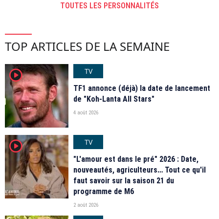
TOUTES LES PERSONNALITÉS
TOP ARTICLES DE LA SEMAINE
TV
player2
TF1 annonce (déjà) la date de lancement
de "Koh-Lanta All Stars"
4 août 2026
TV
player2
"L'amour est dans le pré" 2026 : Date,
nouveautés, agriculteurs… Tout ce qu'il
faut savoir sur la saison 21 du
programme de M6
2 août 2026