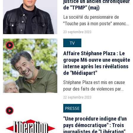
justice un ancien chroniqueur
de "TPMP" (maj)
La société du pensionnaire de
"Touche pas à mon poste" annonce
poursuivre en justice Nicolas
23 septembre 2023
Pernikoff pour "non-paiement".
TV
player2
Affaire Stéphane Plaza : Le
groupe M6 ouvre une enquête
interne après les révélations
de "Médiapart"
Stéphane Plaza est mis en cause
pour des faits de violences par
trois de ses anciennes compagnes
22 septembre 2023
dans une enquête publiée, ce jeudi
PRESSE
player2
21 septembre 2023, par
"Médiapart".
"Une procédure indigne d'un
pays démocratique" : Trois
journalistes de "Libération"