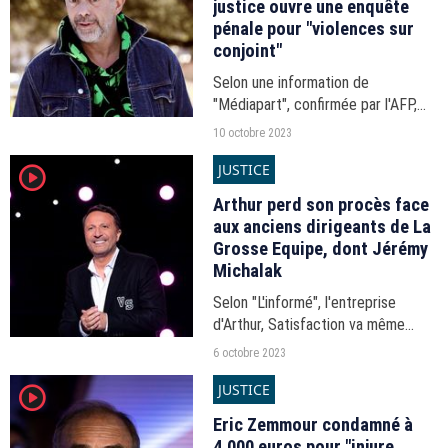
justice ouvre une enquête
pénale pour "violences sur
conjoint"
Selon une information de
"Médiapart", confirmée par l'AFP,
l'animateur, au coeur d'une soirée
10 octobre 2023
spéciale ce mardi 10 octobre 2023
JUSTICE
player2
sur M6, est visé par une enquête
pour violences conjugales.
Arthur perd son procès face
aux anciens dirigeants de La
Grosse Equipe, dont Jérémy
Michalak
Selon "L'informé", l'entreprise
d'Arthur, Satisfaction va même
devoir verser un peu de moins d'un
6 octobre 2023
million d'euros à Jérémy Michalak
JUSTICE
player2
et Zuméo.
Eric Zemmour condamné à
4.000 euros pour "injure