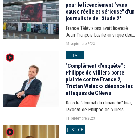
pour le licenciement "sans
cause réelle et sérieuse" d'un
journaliste de "Stade 2"
France Télévisions avait licencié
Jean-François Laville ainsi que deux
autres journalistes de sports en
15 septembre 2023
2020 dans le sillage d'accusations
TV
player2
de harcèlement proférées par leur
collègue...
"Complément d'enquête" :
Philippe de Villiers porte
plainte contre France 2,
Tristan Waleckx dénonce les
attaques de CNews
Dans le "Journal du dimanche" hier,
l'avocat de Philippe de Villiers
annonce déposer plainte contre
11 septembre 2023
France 2.
JUSTICE
player2