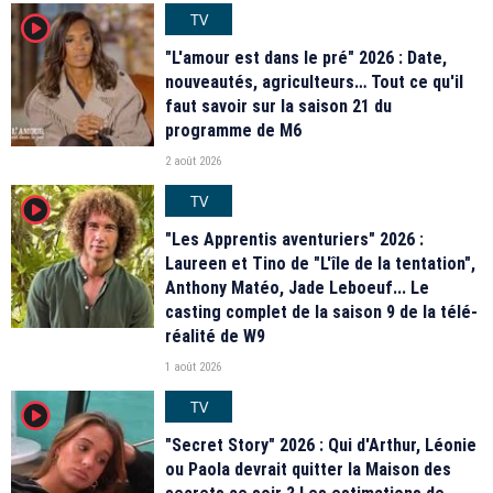
TV
player2
"L'amour est dans le pré" 2026 : Date,
nouveautés, agriculteurs… Tout ce qu'il
faut savoir sur la saison 21 du
programme de M6
2 août 2026
TV
player2
"Les Apprentis aventuriers" 2026 :
Laureen et Tino de "L'île de la tentation",
Anthony Matéo, Jade Leboeuf... Le
casting complet de la saison 9 de la télé-
réalité de W9
1 août 2026
TV
player2
"Secret Story" 2026 : Qui d'Arthur, Léonie
ou Paola devrait quitter la Maison des