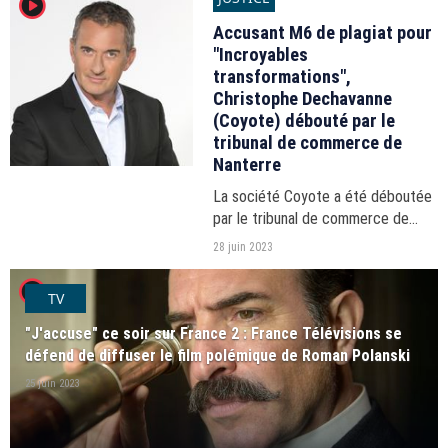
player2
Accusant M6 de plagiat pour
"Incroyables
transformations",
Christophe Dechavanne
(Coyote) débouté par le
tribunal de commerce de
Nanterre
La société Coyote a été déboutée
par le tribunal de commerce de
Nanterre après avoir accusé M6 de
28 juin 2023
plagiat pour "Incroyables
player2
transformations". La production fait
TV
appel de la décision.
"J'accuse" ce soir sur France 2 : France Télévisions se
défend de diffuser le film polémique de Roman Polanski
25 juin 2023