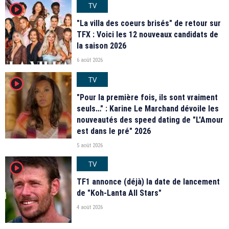
TV
player2
"La villa des coeurs brisés" de retour sur
TFX : Voici les 12 nouveaux candidats de
la saison 2026
6 août 2026
TV
player2
"Pour la première fois, ils sont vraiment
seuls…" : Karine Le Marchand dévoile les
nouveautés des speed dating de "L'Amour
est dans le pré" 2026
5 août 2026
TV
player2
TF1 annonce (déjà) la date de lancement
de "Koh-Lanta All Stars"
4 août 2026