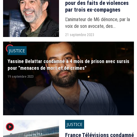
pour des faits de violences
par trois ex-compagnes
L'animateur de M6 dénonce, par la
voix de son avocate, des
"accusations fantaisistes". Son
21 septembre 2023
client, ajoute-t-elle, a déposé à
player2
l'encontre de celles qui l'accusent
JUSTICE
une plainte pénale...
Yassine Belattar condamné à 4 mois de prison avec sursis
pour "menaces de mort et de crimes"
19 septembre 2023
JUSTICE
player2
France Télévisions condamné