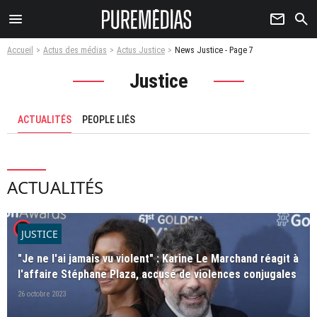
menu
newsletter
search
Accueil
Actus des médias
Actus Justice
News Justice - Page 7
Justice
ACTUALITÉS
PEOPLE LIÉS
ACTUALITÉS
player2
JUSTICE
"Je ne l'ai jamais vu violent" : Karine Le Marchand réagit à
l'affaire Stéphane Plaza, accusé de violences conjugales
26 octobre 2023