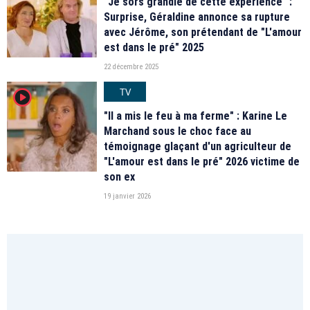
"Je sors grandie de cette expérience" :
Surprise, Géraldine annonce sa rupture
avec Jérôme, son prétendant de "L'amour
est dans le pré" 2025
22 décembre 2025
TV
player2
"Il a mis le feu à ma ferme" : Karine Le
Marchand sous le choc face au
témoignage glaçant d'un agriculteur de
"L'amour est dans le pré" 2026 victime de
son ex
19 janvier 2026