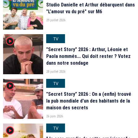
Studio Danielle et Arthur débarquent dans
"L’amour vu du pré" sur M6
29 juillet 2026
TV
player2
"Secret Story" 2026 : Arthur, Léonie et
Paola nommés... Qui doit rester ? Votez
dans notre sondage
28 juillet 2026
TV
player2
"Secret Story" 2026 : On a (enfin) trouvé
la pub mondiale d'un des habitants de la
maison des secrets
26 juin 2026
TV
player2