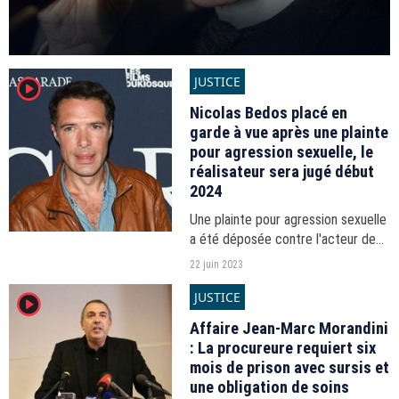
JUSTICE
player2
Nicolas Bedos placé en
garde à vue après une plainte
pour agression sexuelle, le
réalisateur sera jugé début
2024
Une plainte pour agression sexuelle
a été déposée contre l'acteur de
44 ans. Il sera jugé pour agression
22 juin 2023
sexuelle en état d'ivresse début
JUSTICE
player2
2024, a annoncé le parquet de
Paris.
Affaire Jean-Marc Morandini
: La procureure requiert six
mois de prison avec sursis et
une obligation de soins