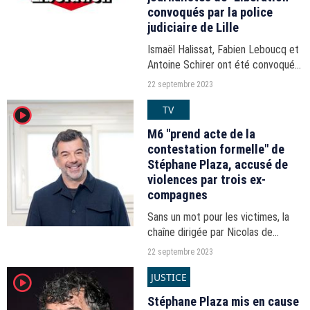
convoqués par la police
judiciaire de Lille
Ismaël Halissat, Fabien Leboucq et
Antoine Schirer ont été convoqués
par la police judiciaire après une
22 septembre 2023
série d'articles sur la mort d'Amine
TV
player2
Leknoun, tué par un policier de la
BAC.
M6 "prend acte de la
contestation formelle" de
Stéphane Plaza, accusé de
violences par trois ex-
compagnes
Sans un mot pour les victimes, la
chaîne dirigée par Nicolas de
Tavernost a décidé de soutenir et
22 septembre 2023
maintenir à l'antenne l'animateur de
JUSTICE
player2
"Recherche appartement ou
maison", "Chasseurs...
Stéphane Plaza mis en cause