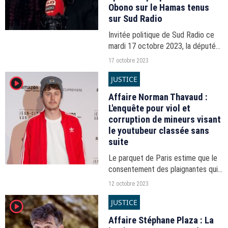
Obono sur le Hamas tenus
sur Sud Radio
Invitée politique de Sud Radio ce
mardi 17 octobre 2023, la députée
La France insoumise de Paris a été
17 octobre 2023
sommée par Jean-Jacques Bourdin
JUSTICE
player2
de clarifier la nature du mouvement
islamiste...
Affaire Norman Thavaud :
L'enquête pour viol et
corruption de mineurs visant
le youtubeur classée sans
suite
Le parquet de Paris estime que le
consentement des plaignantes qui
s'étaient senties "contraintes" à
12 octobre 2023
cause de sa notoriété n'avait pas
JUSTICE
player2
été trompé.
Affaire Stéphane Plaza : La