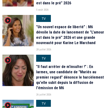
est dans le pré" 2026
5 août 2026
TV
player2
"Un nouvel espace de liberté" : M6
dévoile la date de lancement de "L'amour
est dans le pré" 2026 et une grande
nouveauté pour Karine Le Marchand
28 juillet 2026
TV
player2
"Il faut arrêter de m'insulter !" : En
larmes, une candidate de "Mariés au
premier regard" dénonce le harcèlement
qu'elle subit depuis la diffusion de
l'émission de M6
26 juillet 2026
TV
player2